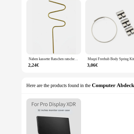
Naben kassette Ratschen ratsche für Sperrklinke Turm Basis feder für Novatec Nabe Freilauf körper Ersatz nabe Feder Fahrrad teile
2,24€
3,06€
Computer Abdec
Here are the products found in the