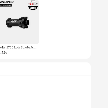
Goldix r370 6-Loch-Scheibenbremse 28h Direkt zug ratsche 36t Schotter-Rennrad nabe, geeignet für Shimano-Sram-Getriebes ysteme
2,45€