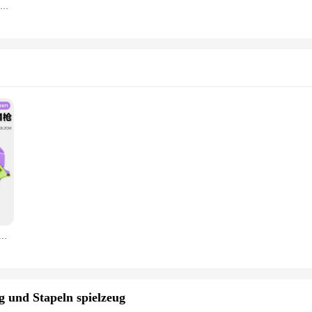
Anti-stress-Cube Magie Zappeln Spielzeug Puzzle Regenbogen Bälle Kinder Pädagogisches Spielzeug Erwachsenen Kind Reliever Stress Angst Weihnachten Geschenk
 Kinderspiel zeug Pistolen Modell Zappeln Spielzeug für Kinder Erwachsene Stress abbau Spielzeug Kinder Dekompression Geschenk
g und Stapeln spielzeug