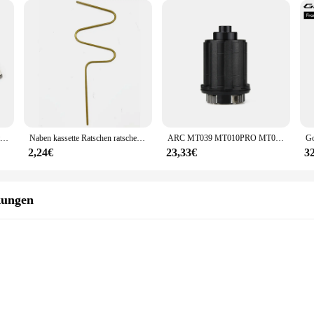
Muqzi Freehub Body Spring Kit für Ratsche Freehub Pawl Fahrrad nabe Sperrklinke Feder
Naben kassette Ratschen ratsche für Sperrklinke Turm Basis feder für Novatec Nabe Freilauf körper Ersatz nabe Feder Fahrrad teile
ARC MT039 MT010PRO MT009 boost fahrrad kostenloser hub hg xdr micro spline Freehubs körper 8 9 10 11 12 geschwindigkeit mtb mountainbike hub teile
2,24€
23,33€
3
kungen