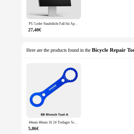
PU Leder Staubdicht Fall für Apple Pro Display XDR 32-zoll Display PU Staub Abdeckung für iMac Computer Zubehör (abdeckung nur)
27,40€
Bicycle Repair To
Here are the products found in the
44mm 46mm 16 24 Tretlager Schlüssel Multi FunctionTool für Radfahren Reparatur Werkzeug BBR60 MT800 MT9100 XDR DA TL-FC25 BB Kaliber
5,86€