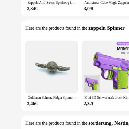
Zappeln Anti-Stress-Spielzeug für Kinder Erwachsene Büros Stress abbau Spielzeug Autismus sensorische Spielzeuge Jungen Mädchen Stress abbau Spielzeug Geschenke
2,34€
3,09€
zappeln Spinner
Here are the products found in the
Goldenen Schnatz Fidget Spinner für Kinder Erwachsene Anti Stress Zappeln Spielzeug Anti-Stress-Ball Metall Finger Rotation Spinner Schreibtisch EDC Spielzeug
Mini 3D Schwerkraft druck
3,46€
2,32€
sortierung, Nestin
Here are the products found in the