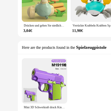
Drücken und gehen Sie niedlichen Enten auto Lernspiel zeug für Jungen & Mädchen ziehen Autos zurück Babys pielzeug für Kleinkinder Cartoon lernen, Spielzeug zu krabbeln
Verrückte Krabbeln Krabben 
3,04€
11,90€
Spielzeugpistole
Here are the products found in the
Mini 3D Schwerkraft druck Kinderspiel zeug Pistolen Modell Zappeln Spielzeug für Kinder Erwachsene Stress abbau Spielzeug Kinder Dekompression Geschenk