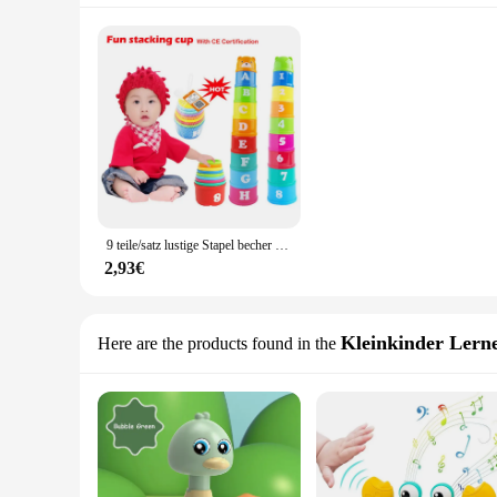
9 teile/satz lustige Stapel becher Spielzeug Baby Regenbogen Tassen Stapeln Turm Kinder frühen pädagogischen Spielzeug Jungen und Mädchen lernen Spielzeug Geschenke
2,93€
Kleinkinder Lerne
Here are the products found in the