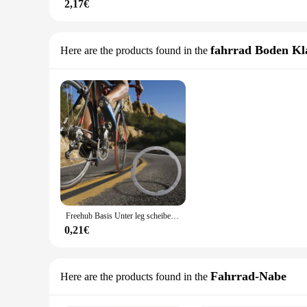
2,17€
fahrrad Boden K
Here are the products found in the
Freehub Basis Unter leg scheibe Dichtung xd Schwungrad xdr Freehub Basis Paket Inhalt starke Kompatibilität Gewicht Aluminium legierung
0,21€
Fahrrad-Nabe
Here are the products found in the