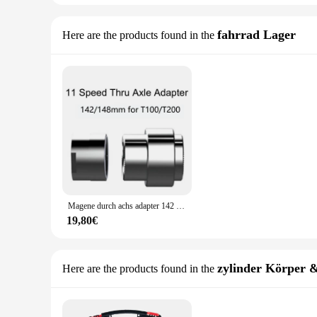
fahrrad Lager
Here are the products found in the
Magene durch achs adapter 142 148/mm für t100 t200 t300 smart trainer geschwindigkeit kassette sram xdr schnell auslöser
19,80€
zylinder Körper &
Here are the products found in the