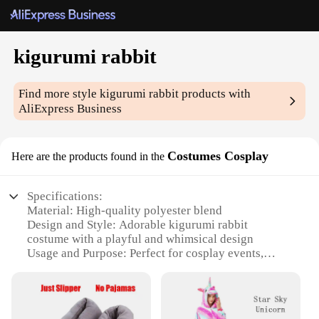
kigurumi rabbit
Find more style
kigurumi rabbit
products with
AliExpress Business
Costumes Cosplay
Here are the products found in the
Specifications:
Material: High-quality polyester blend
Design and Style: Adorable kigurumi rabbit
costume with a playful and whimsical design
Usage and Purpose: Perfect for cosplay events,
themed parties, or as a cozy sleepwear option
Shape or Size or Weight or Quantity: Available in a
range of sizes to fit all body types
Performance and Property: Lightweight and