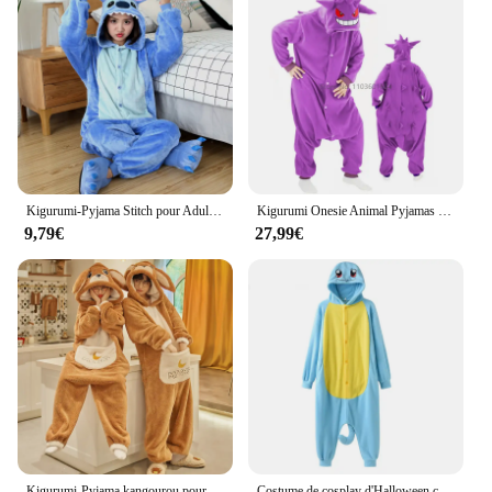
Kigurumi-Pyjama Stitch pour Adultes, Onesies de Dessin Animé pour Femmes et Hommes, Pyjamas Animaux, Homewear, Costumes de ixCosplay de Noël et d'Halloween
Kigurumi Onesie Animal Pyjamas pour Adultes, Mew Eev Pyjamas, Homewear, Halloween Cosplay Party Costume, Femmes, Hommes, Rose
9,79€
27,99€
Kigurumi-Pyjama kangourou pour couple, vêtements de nuit chauds pour femmes et hommes, combinaisons épaisses, grenouillère de dessin animé mignon, vêtements de détente, hiver
Costume de cosplay d'Halloween complet pour femmes, Onesies, Dracaufeu, Pyjama, Gengar, Kigurumi, Umbreon, Piplup, Adultes