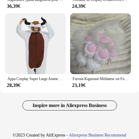
36,39€
24,39€
Appa Cosplay Super Large Anime Movie, Cow Cartoon Pyjamas, Male Animal, Adult Christmas, The Last Airbender Onesies, Kigurumi, New
Fursuit-Kigurumi Médiateur set Furry Cosplay Costume, Tête, Base, Pattes, Queue, Comiket, Furries, Rubbit, Cat Butter, Kig, Animal
28,39€
23,19€
Inspire more in Aliexpress Business
©2023 Created by AliExpress -
Aliexpress Business Recommend