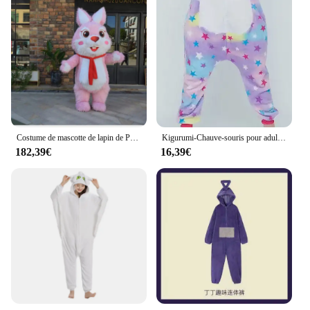
Costume de mascotte de lapin de Pâques gonflable pour adultes, robe de cosplay amusante, lapin mignon, gris, rouge, sauter, haute qualité, 2m, 2024 m, 2.6
Kigurumi-Chauve-souris pour adultes, chat requin kangourou UY79
182,39€
16,39€