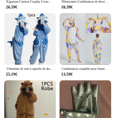
Kigurumi Cartoon Cosplay Costume pour femme, Glutnel Onesies, Animal Pyjama, Homewear pour la fête de Noël, Nouveau
Mininstants-Combinaison de dessin animé Teletubbies pour adultes, grenouillère, pyjama, vêtements une pièce, cosplay, cadeau, animal, nouveau
26,59€
18,39€
Vêtements de nuit à capuche de dessin animé pour femmes, pyjama de cosplay d'hiver, combinaison de requin mignon, vêtements de détente pour la fête de Noël, Kigurumi, Nairobi, Orn
Combinaison complète pour femme, vêtements de nuit, combinaison, pyjama, animal, Kigurumi, Nairobi, Orn, requin imbibé, tambours, olympiques, adulte, glouton, hiver
25,19€
13,59€