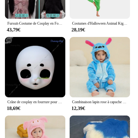
Fursuit-Costume de Cosplay en Fourrure, Casque, Tête de Patte, Comiket, Animal, Chat, Lapin, Bête, Masque, Kigurumi
Costumes d'Halloween Animal Kigurumi pour Adultes, Onesies de Dessin Animé, Pyjamas Lapin, PenEcolGoat, Chat bal inocéros, Vache Raton Laveur
43,79€
28,19€
Crâne de cosplay en fourrure pour homme et femme, déguisement comic-con, kig, fourrure trempée, fourrure, Kigurumi, deux moteurs, animal, lapin, mouton, bricolage
Combinaison lapin rose à capuche avec pompon pour bébé, vêtements de nuit animaux pour filles et garçons, dernière journée des enfants, printemps
18,69€
12,39€