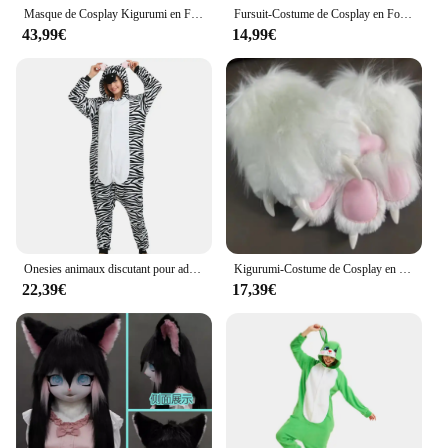
Masque de Cosplay Kigurumi en Fourrure, Casque, Tête de Patte, Comiket, Animal, Chat, Lapin, Bête, Beurre
Fursuit-Costume de Cosplay en Fourrure, Casque, Tête de Patte, Base Comiket, Kig Kigurumi, Animal, Chat, Lapin, Bête au Beurre, Masque
43,99€
14,99€
Onesies animaux discutant pour adultes, tigre, léopard, loup, renard, zèbre, hippopotame, koala, chauve-souris, lapin, chinchilla, équation grenouille, PenEcolDog Kigurumi
Kigurumi-Costume de Cosplay en Fourrure pour Carnaval, Vêtement de Sauna, Tête de Patte, Animal, Chat, Lapin, Bête, Masque, Nouvelle Collection
22,39€
17,39€