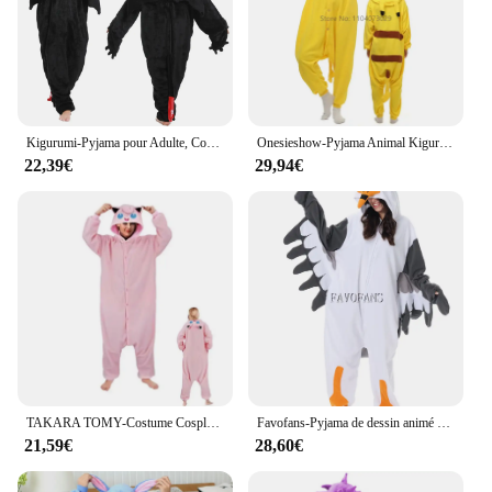
Kigurumi-Pyjama pour Adulte, Combinaison Animale, Commentaire Fourrure, Dragon Krokmou, Costume Cosplay
Onesieshow-Pyjama Animal Kigurumi pour Adultes et Enfants, Pyjama Singe Dessin Animé, Cosplay, ixd'Halloween, Vêtements d'intérieur pour Hommes et Femmes, média
22,39€
29,94€
TAKARA TOMY-Costume Cosplay Pokémon pour Adultes, Pyjama Anime Bulbasaur, Kigurumi, Onesie, Sicilax, Jigglypuff, Umbreon, Gengar, Halloween
Favofans-Pyjama de dessin animé pour adultes, Kigurumi, Onesie d'Halloween, Seaghydrer, Homewear, Cosplay Costume, Femmes, Hommes
21,59€
28,60€