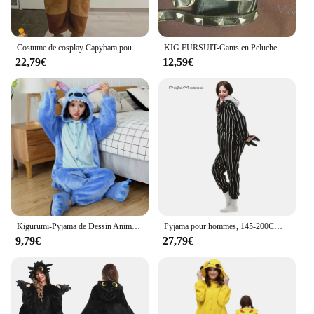
Costume de cosplay Capybara pour adultes, chemise de nuit Anime, pyjama de dessin animé d'Halloween, vêtements de nuit, Kigurumi, Nairobi, Orn Onesie, hiver
KIG FURSUIT-Gants en Peluche Multicolores pour Cosplay, Griffe, Noir, Blanc, Mignon, Cool, Cadeau de ix, Été
22,79€
12,59€
Kigurumi-Pyjama de Dessin Animé Stitch pour Adultes, Combinaisons Animaux, Costumes de ixCosplay, Noël, Halloween, Femmes et Hommes
Pyjama pour hommes, 145-200CM, Cosplay, une pièce, Costume Kigurumi, dessin animé, Jack, crâne, Halloween, fête de noël, pour adultes
9,79€
27,79€