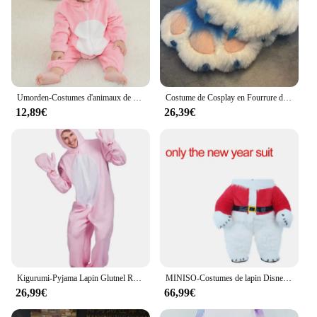
Umorden-Costumes d'animaux de dessin animé pour bébés, barboteuse pour Halloween, lapin, chien, tigre, dinosaure, garçons, filles, Kigurumi, Pourim
Costume de Cosplay en Fourrure de Patte de Lapin et de Bête, Déguisement de Chat
12,89€
26,39€
Kigurumi-Pyjama Lapin Glutnel Rose Dessin Animé pour Adulte, Costumes Cos, Vêtements de Nuit, Style Unisexe, ixFamiliale, 3D
MINISO-Costumes de lapin Disney pour adultes, tissu en peluche doux, mascotte de lapin gris, haute qualité, meilleur savoir, drôle, 2025
26,99€
66,99€