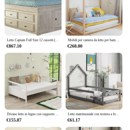
Letto Captain Full Size 12 cassetti (6 su ogni lato) libreria grigio cenere testiera mobili camera da letto per bambini
Mobili per camera da letto per bambini nordici Letto per bambini a forma di casa in legno per la decorazione domestica
€867.10
€268.80
Divano letto in legno con supporto a doghe in legno per bambini e adolescenti, soggiorno, camera da letto, camera degli ospiti, senza bisogno di molle
Letto matrimoniale con testiera a forma di casa con recinzioni, letto Montessori in legno per bambini, letto per casa con struttura doppia per ragazze, ragazzi (grigio
€155.87
€61.17