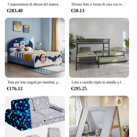
3 impostazioni di altezza del materasso, mobili per cameretta e camera da letto in legno, culla
Divano letto a forma di casa con rotelle per camera da letto per bambini, ragazzi e ragazze, letto con piattaforma Montessori con testiera e guide di lunghezza, senza scatola
€283.40
€58.13
Telai per letti singoli per bambini, piattaforma per letto matrimoniale imbottita in legno con supporto a doghe, testiera imbottita e pediera, nessuna molla della scatola necessaria
Letto a castello triplo in metallo a forma di L con rotelle estraibile, letto a castello doppio su due letti con protezioni di sicurezza per 4 bambini adulti
€176.12
€295.25