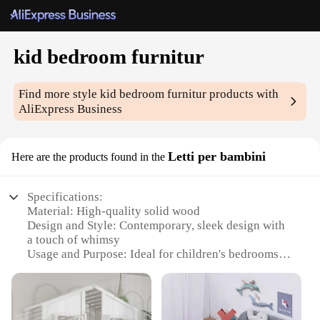
kid bedroom furnitur
Find more style
kid bedroom furnitur
products with
AliExpress Business
Letti per bambini
Here are the products found in the
Specifications:
Material: High-quality solid wood
Design and Style: Contemporary, sleek design with
a touch of whimsy
Usage and Purpose: Ideal for children's bedrooms,
providing a cozy and functional space
Performance and Property: Durable and sturdy,
withstands the rigors of playful children
Parts and Accessories: Comes with a complete set,