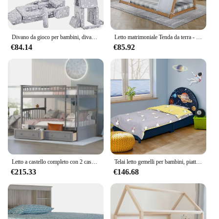
Divano da gioco per bambini, divano per bambini divano per bambini, divano componibile per bambini, mobili per camera da letto e sala giochi per bambini piccoli, Foa convertibile
Letto matrimoniale Tenda da terra - Struttura naturale o bianca, Grigio, Mobili per camera da letto per bambini... (Cornice naturale)
€84.14
€85.92
Letto a castello completo con 2 cassetti portaoggetti, struttura letto a castello in legno con guide e scale per bambini, adolescenti, adulti (grigio)
Telai letto gemelli per bambini, piattaforma letto singolo in legno per bambini con testiera e base a doghe, mobili per camera da letto per bambini
€215.33
€146.68