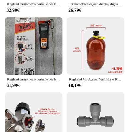
Kegland termometro portatile per la produzione di birra sensore di visualizzazione Wireless digitale ad alta precisione per la cottura di alimenti per la casa birra
Termometro Kegland display digitale elettronico ad alta precisione misurazione della temperatura Bluetooth per birra fatta in casa
32,99€
26,79€
Kegland termometro portatile per la produzione di birra sensore di visualizzazione Wireless digitale ad alta precisione per la cottura di alimenti per la casa birra
KegLand 4L Oxebar Multistrato Keg Ball Lock Tapping Draft Pack (PCO38) Bottiglia per birra fatta in casa
61,99€
18,19€