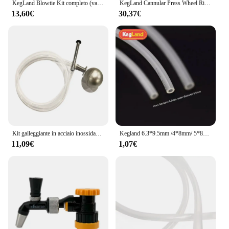
KegLand Blowtie Kit completo (valvola di giunzione a membrana) produzione di birra
KegLand Cannular Press Wheel Right can sealing machine accessorio per la produzione di birra
13,60€
30,37€
Kit galleggiante in acciaio inossidabile Kegland (S.S Float + S.S Keg Dip Tube SENZA linguette di orientamento KL12430+14076
Kegland 6.3*9.5mm /4*8mm/ 5*8mm tubo EVA 1M tubo flessibile Gas-liquido resistente alle alte Temperature
11,09€
1,07€