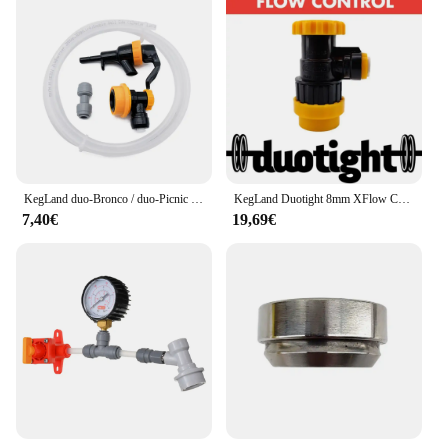
KegLand duo-Bronco / duo-Picnic Party Kit di rubinetti per birra fatta in casa Rubinetto per birra semplice
KegLand Duotight 8mm XFlow Control Ball Lock Disconnect (liquido nero + giallo) (POK)
7,40€
19,69€