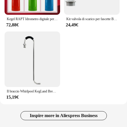
Kegel RAPT Idrometro digitale per pillole (Wifi e Bluetooth) test di gravità per la fermentazione della birra
Kit valvola di scarico per fascette BlowTie con manometro integrato KegLand (0-15psi)
72,88€
24,49€
Il braccio Whirlpool KegLand Brewzilla si adatta a 35L e 65L
15,19€
Inspire more in Aliexpress Business