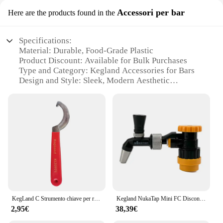
Accessori per bar
Here are the products found in the
Specifications:
Material: Durable, Food-Grade Plastic
Product Discount: Available for Bulk Purchases
Type and Category: Kegland Accessories for Bars
Design and Style: Sleek, Modern Aesthetic
Usage and Purpose: Enhances Bar Experience with
Ease of Use
Typical Adaptive Scenario: Commercial and Home
Bars
Shape or Size or Weight or Quantity: Compact and
Lightweight for Easy Handling
Performance and Property: High-Quality, Long-
Lasting Components
Parts and Accessories: Comprehensive Sets for
Various Bar Needs
KegLand C Strumento chiave per rubinetto birra Pinza per rubinetto Attrezzi per birra fatta in casa
Kegland NukaTap Mini FC Disconnect Kit attrezzatura per rubinetti per la produzione di birra per uso domestico
Features:
2,95€
38,39€
**Elevate Your Bar Experience**