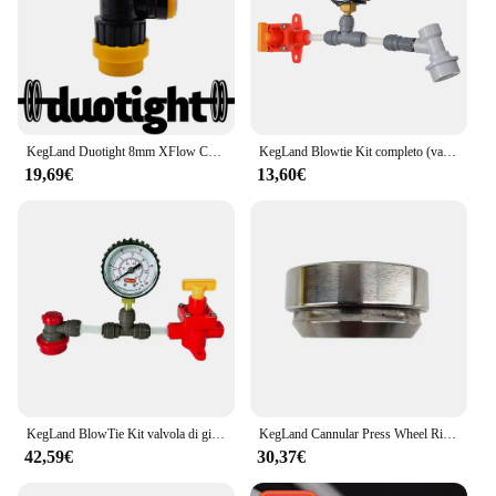
KegLand Duotight 8mm XFlow Control Ball Lock Disconnect (liquido nero + giallo) (POK)
KegLand Blowtie Kit completo (valvola di giunzione a membrana) produzione di birra
19,69€
13,60€
KegLand BlowTie Kit valvola di giunzione a membrana (0-15psi) manometro per birra fatta in casa
KegLand Cannular Press Wheel Right can sealing machine accessorio per la produzione di birra
42,59€
30,37€