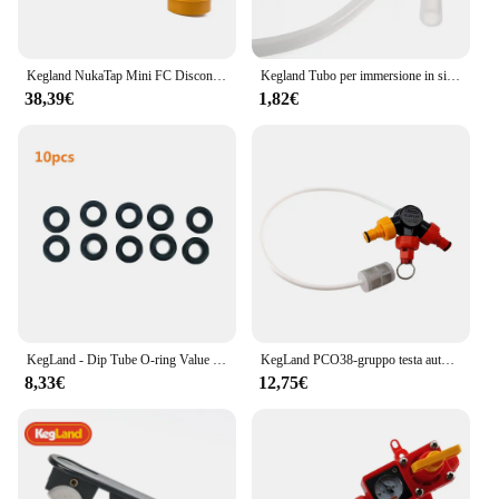
Kegland NukaTap Mini FC Disconnect Kit attrezzatura per rubinetti per la produzione di birra per uso domestico
Kegland Tubo per immersione in silicone da 100 cm Tubo flessibile trasparente da 6 * 9 mm Accessorio costruito per birra
38,39€
1,82€
KegLand - Dip Tube O-ring Value Bulk Pack 10 pezzi
KegLand PCO38-gruppo testa autofilettante con montanti a sfera, tubo Dip e PRV
8,33€
12,75€