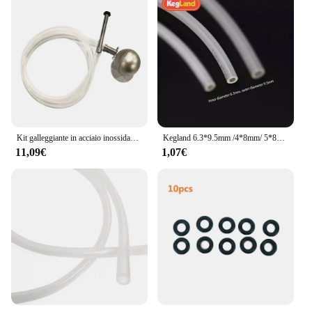
Kit galleggiante in acciaio inossidabile Kegland (S.S Float + S.S Keg Dip Tube SENZA linguette di orientamento KL12430+14076
Kegland 6.3*9.5mm /4*8mm/ 5*8mm tubo EVA 1M tubo flessibile Gas-liquido resistente alle alte Temperature
11,09€
1,07€