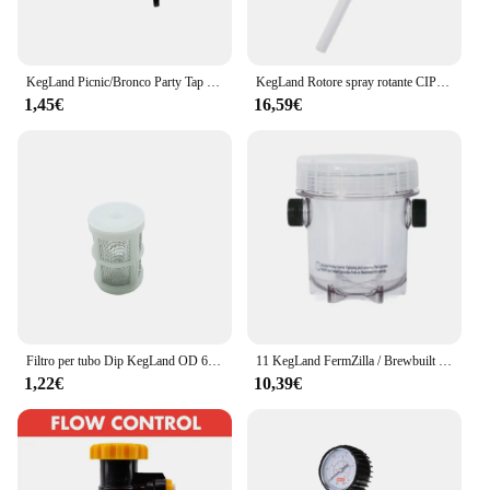
KegLand Picnic/Bronco Party Tap - Duotight compatibile Barb (6.5mm (1/4 ") rubinetto in plastica
KegLand Rotore spray rotante CIP a basso volume con accessori per birra fatta in casa SS Barb (poliimero).
1,45€
16,59€
Filtro per tubo Dip KegLand OD 6.35mm
11 KegLand FermZilla / Brewbuilt Fermentation - Contenitore di raccolta sostitutivo Bottiglia per birra fatta in casa da 1000 ml
1,22€
10,39€