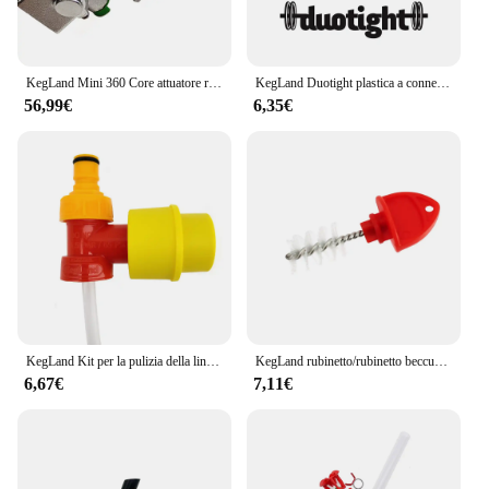
KegLand Mini 360 Core attuatore regolatore-Sodastream & 16g & 74g lampadina compatibile birra accessorio per la produzione di birra domestica
KegLand Duotight plastica a connessione rapida tubo connettore Push in Fitting 8mm (5/16) Tee Piece birra Brewing Homebrew Parts
56,99€
6,35€
KegLand Kit per la pulizia della linea di blocco della sfera senza Gas-accessorio per la produzione di birra per animali domestici
KegLand rubinetto/rubinetto beccuccio tappo a spazzola Nukatap Beer Home Brewing Accessory
6,67€
7,11€