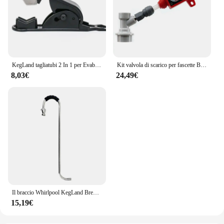
KegLand tagliatubi 2 In 1 per Evabarrier Pex Hdpe Vinyl Tubing Hombrew
Kit valvola di scarico per fascette BlowTie con manometro integrato KegLand (0-15psi)
8,03€
24,49€
Il braccio Whirlpool KegLand Brewzilla si adatta a 35L e 65L
15,19€