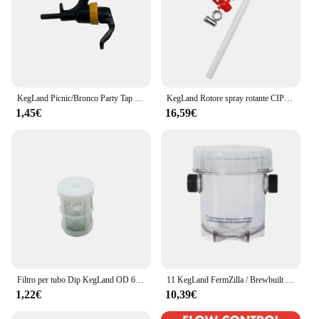
KegLand Picnic/Bronco Party Tap - Duotight compatibile Barb (6.5mm (1/4 ") rubinetto in plastica
KegLand Rotore spray rotante CIP a basso volume con accessori per birra fatta in casa SS Barb (poliimero).
1,45€
16,59€
Filtro per tubo Dip KegLand OD 6.35mm
11 KegLand FermZilla / Brewbuilt Fermentation - Contenitore di raccolta sostitutivo Bottiglia per birra fatta in casa da 1000 ml
1,22€
10,39€