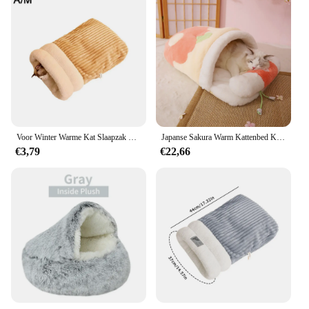
Voor Winter Warme Kat Slaapzak Zachte Pluche Kat Bed Comfortabel Huisdier Bed Voor Katten Kleine Honden Kitten Tunnel Nest Kat Accessoires
Japanse Sakura Warm Kattenbed Kat Slaapzak Diepe Slaap Winter Hond Huiskatten Nestkussen Met Kussen Verwijderbare Huisdierenproducten
€3,79
€22,66