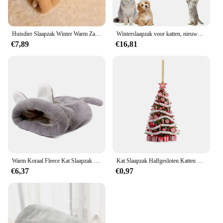
Huisdier Slaapzak Winter Warm Zacht Pluche Half Gesloten Winddicht Kat Nest Slaapzak Thuis Kat Hond Comfortabel Bed Accessoires
Winterslaapzak voor katten, nieuwe kattenslaapzak, zacht pluche groot kattennestbed, warme huisdiermat kattenbed voor binnenkatten en kleine honden
€7,89
€16,81
Warm Koraal Fleece Kat Slaapzak Bed Voor Puppy Kleine Hond Huisdier Haarloze Kat Mat Bed Kennel Huis Zacht Warm Slaap Bed Huisdier Product
Kat Slaapzak Halfgesloten Katten Honden Warming Pad Zacht Pluche Winter Warm Houden Tegen Wind Gezellige Bedden Voor Katten Kleine Hond
€6,37
€0,97