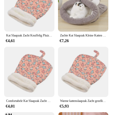
Kat Slaapzak Zacht Knuffelig Pluizig Gevoel Verdikt Huisdier Zaktype Dekbed Kitten Puppy Zacht Comfortabel Nest Dierbenodigdheden
Zachte Kat Slaapzak Kleine Katten Tent Yurt Bed Warm Huisdier Huis Mooie Puppy Kennel Kussen Huisdieren Levert ZL223-3
€4,61
€7,26
Comfortabele Kat Slaapzak Zacht Kat Bed Warm Gesloten Kat Bed Grappige Tunnel Huisdier Nest Mooi Nest Voor Katten 2.5-7Kg Huisdier Benodigdheden
Warme kattenslaapzak Zacht gezellig kattennest voor kleine honden Katten Half gesloten Dikker pluche Kitten Puppy Slapende quilt Dierbenodigdheden
€4,01
€5,93