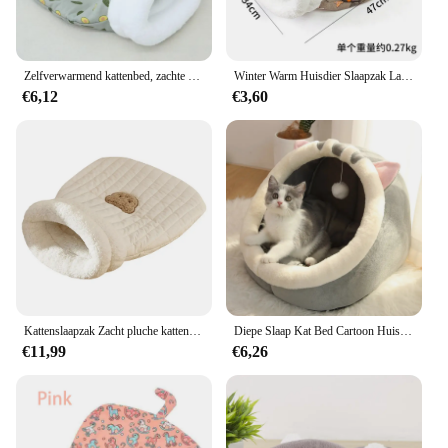
Zelfverwarmend kattenbed, zachte pluche kattenwinterslaapzak, kattenslaapzak voor binnenkatten, schattig huisdier klein puppy kattennestbed
Winter Warm Huisdier Slaapzak Lamswol Warm Kitten Nest Boren Gat Beddengoed Semi Gesloten Kleine Hondenkennel voor Beide Honden Katten
€6,12
€3,60
Kattenslaapzak Zacht pluche kattenbed Grappig tunnel Kattennest Warm kattenhoogbed voor binnenpuppy en kitten
Diepe Slaap Kat Bed Cartoon Huisdier Bed Opvouwbaar Afneembaar Wasbaar Huisdier Slaapbed Voor Kleine Hond Mat Tas Grot Katten Bed
€11,99
€6,26