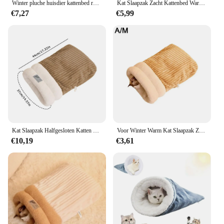
Winter pluche huisdier kattenbed rond kattenkussen kattenhuis 2-in-1 warme kattenmand huisdier slaapzak kitten nest kennel voor kleine hondenkatten
Kat Slaapzak Zacht Kattenbed Warm Huisdier Zaktype Dekbed Halfgesloten Warming Burrow Kattenbed Hondenbed Voor Camping
€7,27
€5,99
Kat Slaapzak Halfgesloten Katten Honden Warming Pad Zacht Pluche Winter Warm Gezellig Bedden Accessoires Voor Katten Kleine Hond
Voor Winter Warm Kat Slaapzak Zacht Pluche Kat Bed Comfortabel Huisdier Bed Voor Katten Kleine Honden Kitten Tunnel Nest Kat Accessor I9H2
€10,19
€3,61