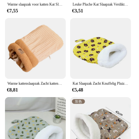
Warme slaapzak voor katten Kat Slapen Beddengoed Slaapzak Kat Hond Huisdieren Warm bed Warm Comfortabel Veilig Hondenhuis Dierbenodigdheden
Leuke Pluche Kat Slaapzak Verdikte Zak Type Kat Nest Mat Winter Warm Cartoon Kitten Quilt Bed Dierbenodigdheden
€7,55
€3,51
Warme kattenslaapzak Zacht kattenbed Comfortabele tunnel Kattennest Gesloten huisdierhuis voor katten Mooie kattennest Kattenaccessoires
Kat Slaapzak Zacht Knuffelig Pluizig Gevoel Verdikt Huisdier Zaktype Dekbed Kitten Puppy Zacht Comfortabel Warm Nest Huisdier
€8,81
€5,48