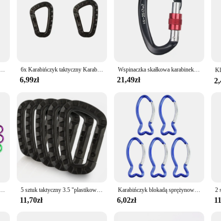
 czarnych/srebrnych czarnych karabińczyków
6x Karabińczyk taktyczny Karabińczyk Klips Plastikowy kadet Piesze wycieczki Kemping
Wspinaczka skałkowa karabinek 25kN w kształcie litery D klamra bezpieczeństwa ładowana karabińczyk z blokadą śrubową brama aluminiowe zestawy alpinizmu na świeżym powietrzu
6,99zł
21,49zł
2,
ńcuch Mini Brelok do kluczy w kształcie tykwy ze stopu aluminium Klips z haczykiem Blokada Podróże Piesze wycieczki Kemping
5 sztuk taktyczny 3.5 "plastikowy karabińczyk Molle klip ITW brelok w kształcie litery D twarda sprężyna zatrzaskowa hak na sprzęt Outdoor Camping piesze wycieczki narzędzia EDC
Karabińczyk blokadą sprężynową Klips do pieszych wędrówek Karabinek ze stopu aluminium ze sprężyną zatrzaskową
11,70zł
6,02zł
11