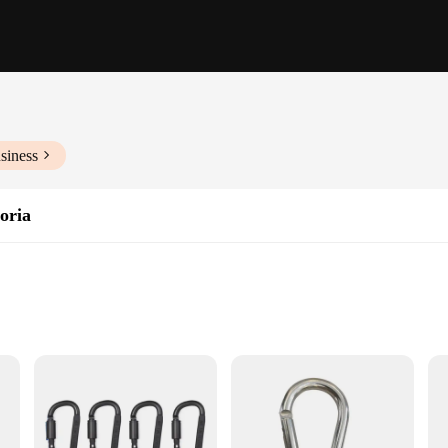
siness
oria
neering
climber's needs in mind. Crafted from high-grade aluminum, these accessories o