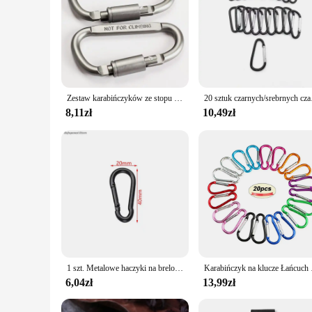
Zestaw karabińczyków ze stopu aluminium z blokadą D-ring, blokada śruby ze stalowym pierścieniem drucianym do biwakowania i pieszych wędrówek na świeżym powietrzu
20 sztuk
8,11zł
10,49zł
1 szt. Metalowe haczyki na brelok do kluczy klips D karabińczyki złącze do produkcji biżuterii breloczek do kluczy
Karabińczyk na klucze Ła
6,04zł
13,99zł