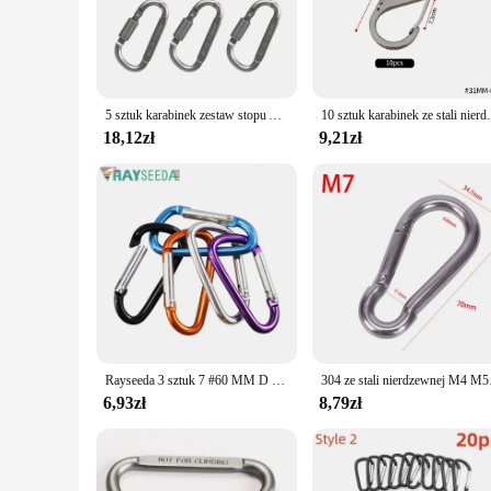
performance, ensuring that they can withstand the rigors of
during challenging ascents. Whether you're a seasoned climber 
**Versatile and Reliable**
With a focus on versatility, these karabińczyk accessories are
ideal choice for both beginners and advanced climbers. The 
5 sztuk karabinek zestaw stopu Aluminium haki turystyczne wędkowanie Carbin klamra Caribiner brelok brelok Camping karabińczyki
10 sztuk karabinek ze stali nierdzewnej typu S z zamkiem Mi
failure. Whether you're scaling a mountain or practicing in 
18,12zł
9,21zł
**Tailored for Climbers**
The karabińczyk climbing accessories are not just tools; the
comfortably on your climbs. The karabińczyk sets are availab
performance and property are tailored to meet the demands of
Rayseeda 3 sztuk 7 #60 MM D kształt wspinaczka karabinki odkryty stopu Aluminium alpinizm karabińczyki na klucze Waterbottle
304 ze stali nierdze
6,93zł
8,79zł