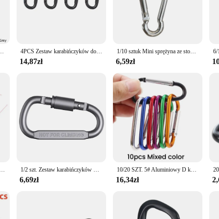
 rock climbing and mountaineering. The ergonomic design not only enhances com
or just starting out, these karabińczyk sets are an essential addition to your g
 suitable for a wide range of climbing scenarios. The multiple sets available cat
karabińczyk's design ensures that they are easy to use and maintain, allowing
ni brelok z haczykiem zabezpieczenie przed kradzieżą plecak kempingowy na zewnątrz klamra narzędzie do blokowania kluczy
4PCS Zestaw karabińczyków do kluczy Camping Survival EDC Outdoor Keychain Clip Aluminium Tactical Caribiner Hook Karabińczyki
1/10 sztuk Mini sprężyna ze stopu karabinek karabińczyk karabinek brelok EDC Survival narzędzia na kemping srebrny rozmiar 41*20*4mm
a climbing gym, these karabińczyk sets are designed to perform consistently in
14,87zł
6,59zł
10
y are an extension of your climbing experience. Their lightweight nature doesn
le for wholesale and vendor discounts, making them an affordable option for cl
 climbers, providing the reliability and durability needed for every adventure.
wnej M4 M5 M6 M7 M8 wielofunkcyjny wiosna Snap karabinek szybkie łączenie pierścień zabezpieczający hak
1/2 szt. Zestaw karabińczyków Camping Survival codzienny brelok do kluczy breloczek taktyczny stop aluminium karibinek hak karabinki zewnętrzne klip
10/20 SZT. 5# Aluminiowy D karabińczyk z klipsem zatrzaskowy wieszak brelok sportowy breloczek Camping akcesoria turystyczne 4*46mm nie do wspinaczki
6,69zł
16,34zł
2,