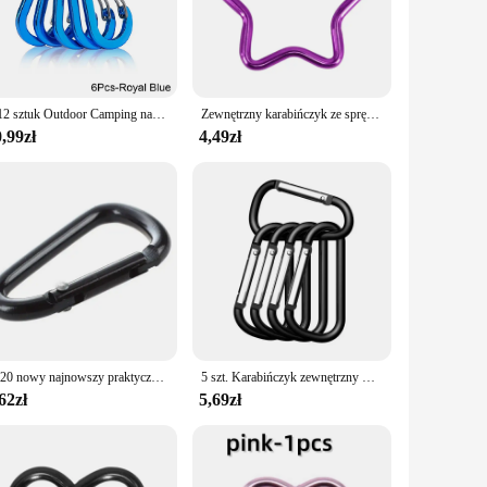
fort but also contributes to improved grip and control
ear.
er to different skill levels and preferences, making them an
 you to focus on your climb without worrying about equipment
6/12 sztuk Outdoor Camping narzędzie wielofunkcyjne alpinizm klamra stalowe małe karabińczyki klipsy wędkarstwo akcesoria wspinaczkowe Dropshipping
Zewnętrzny karabińczyk ze sprężyną blokującą ze stopu aluminium kształcie gwiazdy, breloki do plecaków Camping Piesze
 any environment.
,99zł
4,49zł
't compromise on strength, ensuring that you can carry them
imbing enthusiasts and retailers alike. The karabińczyk's
2020 nowy najnowszy praktyczny czarny D kształtowane aluminium ze stopu karabińczyk brelok sprzęt do wspinaczki karabinek Mosqueton
5 szt. Karabińczyk zewnętrzny w kształcie litery D Odważny metalowy zestaw podróżny Camping Aluminiowy sprzęt survivalowy Haki alpinistyczne
62zł
5,69zł