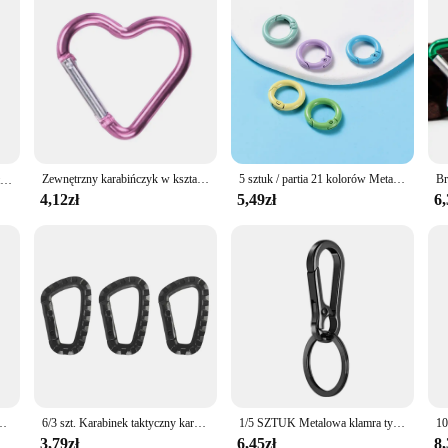
Zewnętrzny karabińczyk w kształcie serca Klips do breloków Pierścienie ze stopu aluminium Klipsy wspinaczkowe Sprężynowy karabińczyk Trwały
5 sztuk / partia 21 kolorów Metalowy pierścień uszczelniający Zapięcie sprężynowe Otwierany okrągły karabińczyk Brelok do kluczy Klipsy Hak Łańcuch dla psa DIY Biżuteria Złącze klamry
1 szt. Drut stalowy taktyczny automatycznie chowana klamra lina artykuły kempingowe zabezpieczenie przed kradzieżą elastyczny brelok karabinek klamra lina캠핑용품
4,12zł
5,49zł
6,
Outdoor Camping brelok karabińczyk zestaw klamra na butelkę akcesoria wspinaczkowe
6/3 szt. Karabinek taktyczny karabinek karabinek z plastikowym klipsem dla kadetów
1/5 SZTUK Metalowa klamra tykwy Brelok do kluczy Hak wspinaczkowy Brelok do kluczy samochodowych Mocny karabińczyk Akcesoria do breloków Vintage Breloczek do kluczy
3,79zł
6,45zł
8,