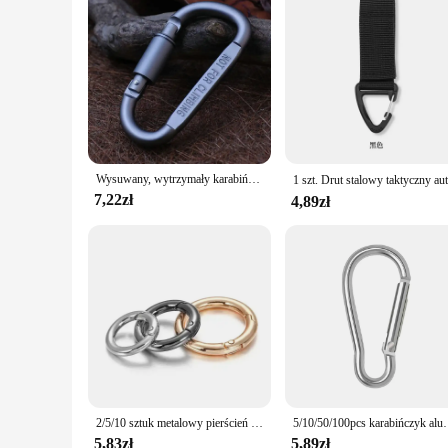
Wysuwany, wytrzymały karabińczyk do szpuli, breloczki do kluczy, mocna stalowa klamra do liny, łatwy do ciągnięcia brelok do kluczy na zewnątrz
7,22zł
4,89zł
2/5/10 sztuk metalowy pierścień zatrzaski sprężynowe dla DIY biżuteria otwierany okrągły karabinek brelok do torby klipsy hak klamry złącze
5/10/50/100pcs karabińczyk aluminiowy breloczek z klipsem 
5,83zł
5,89zł