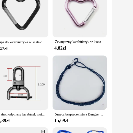
Zewnętrzny karabińczyk w kształcie serca Klips do breloków Pierścienie ze stopu aluminium Klipsy wspinaczkowe Sprężynowy karabińczyk Trwały
Klips do karabińczyka w kształcie serca Klips do breloków ze stopu aluminium Hak sprężynowy Klipsy do plecaków kempingowych Wytrzymały sprzęt do karabińczyków 캠핑
4,82zł
47zł
2 sztuki odpinany karabinek metalowa śruba karabińczyk haczyk pozłacane srebrny czarny DIY biżuteria brelok etui paskiem
Smycz bezpieczeństwa Bungee Tether Tool z karabińczykiem Wspinaczka Praca Anti-Falling Lina zabezpieczająca Praca w powietrzu Akcesoria wspinaczkowe
,39zł
15,69zł