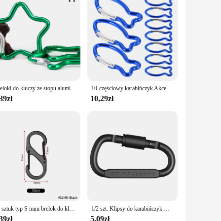
Breloki do kluczy ze stopu aluminium w kształcie gwiazdy ze sprężyną blokującą do plecaka Camping Piesze wycieczki Podróżowanie
10-częściowy karabińczyk Akcesoria wspinaczkowe Mini plecak Klipsy Breloczek do kluczy Camping Outdoor Survival Gear do karabińczyków ze stopu karabińczyków
39zł
10,29zł
10 sztuk typ S mini brelok do kluczy karabinek ze stali nierdzewnej z zamkiem zabezpieczenie przed kradzieżą plecak kempingowy na zewnątrz klamra narzędzie do blokowania kluczy
1/2 szt. Klipsy do karabińczyk wspinaczkowy na zewnątrz stop Alluminum pierścieniowa klamra sprężynowy spinka karabinek brelok hak do zawieszania narzędzia EDC
39zł
5,09zł