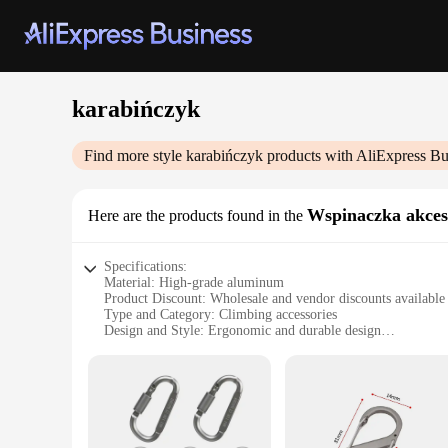
karabińczyk
Find more style
karabińczyk
products with AliExpress Bu
Wspinaczka akces
Here are the products found in the
Specifications:
Material: High-grade aluminum
Product Discount: Wholesale and vendor discounts available
Type and Category: Climbing accessories
Design and Style: Ergonomic and durable design
Usage and Purpose: Suitable for rock climbing and mountai
Performance and Property: Lightweight yet robust
Parts and Accessories: Comes with multiple sets for sale
Features:
**Optimized for Performance**
The karabińczyk climbing accessories are designed with the 