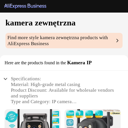
kamera zewnętrzna
Find more style
kamera zewnętrzna
products with
AliExpress Business
Kamera IP
Here are the products found in the
Specifications:
Material: High-grade metal casing
Product Discount: Available for wholesale vendors
and suppliers
Type and Category: IP camera
Design and Style: Sleek, modern design with a
compact form factor
Usage and Purpose: Ideal for home and business
security