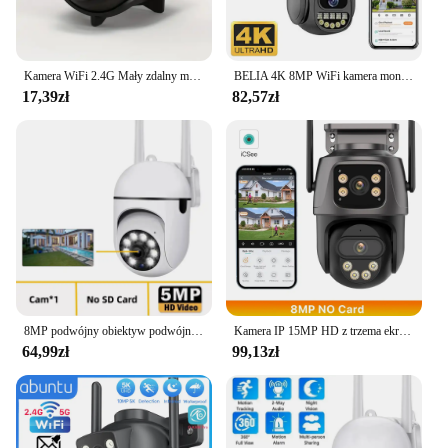
Kamera WiFi 2.4G Mały zdalny monitoring Bezprzewodowa kamera survivalowa Bezpieczeństwo w domu Mała kamera sieciowa noktowizyjna
BELIA 4K 8MP WiFi kamera monitorująca, podwójny obiektyw, 4-krotny zoom cyfrowy, wykrywanie człowieka AI, ONVIF, zewnętrzne kamery PTZ IP
17,39zł
82,57zł
8MP podwójny obiektyw podwójny ekran WIFI kamera monitorująca kamery IP bezprzewodowe zewnętrzne automatyczne śledzenie noktowizor 8-krotny zoom cyfrowy CCTV
Kamera IP 15MP HD z trzema ekranami WIFI Zewnętrzna kamera 4K z dwoma obiektywami AI Wykrywanie ludzi Wodoodporna kamera bezpieczeństwa wideo CCTV iCsee
64,99zł
99,13zł