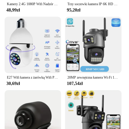
Kamery 2.4G 1080P Wifi Nadzór wideo IP Zewnętrzna ochrona bezpieczeństwa Monitor 4.0X Zoom Bezprzewodowy alarm śledzący w domu Wodoodporny
Trzy soczewki kamera IP 6K HD na zewnątrz z trzema ekranami kamera monitoringu wi-fi z funkcją automatycznego śledzenia 4K Dual Len Wirelss kamera telewizji przemysłowej iCsee
48,99zł
95,20zł
E27 Wifi kamera z żarówką Wifi PTZ kolorowy noktowizor dwukierunkowy audio niania elektroniczna baby monitor automatyczne śledzenie bezpieczeństwo w domu kamera telewizji przemysłowej
20MP zewnętrzna kamera Wi-Fi 10K HD z trzema obiektywami Kamera IP 5G PTZ z 10-krotnym zoomem cyfrowym Kamera śledząca z automatycznym wykrywaniem człowieka AI
30,69zł
107,54zł