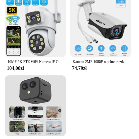
10MP 5K PTZ WiFi Kamera IP Ochrona bezpieczeństwa Podwójny obiektyw Kolorowy noktowizor Automatyczne śledzenie Kamera monitorująca CCTV O-KAM Pro
Kamera 2MP 1080P o pełnej rozdzielczości zewnętrzna/wewnętrzna noktowizor na podczerwień odporny na warunki atmosferyczne nadzór CCTV z kamerą System NTSC
104,08zł
74,79zł