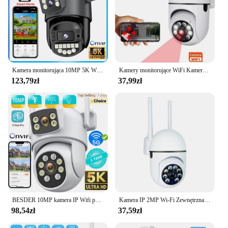
Kamera monitorująca 10MP 5K Wifi Zewnętrzna kamera PTZ IP z 5-krotnym zoomem cyfrowym Podwójny obiektyw Podwójne ekrany 2.4G/5G Automatyczne śledzenie Kamera bezpieczeństwa
Kamery monitorujące WiFi Kamera IP HD 1080P IR Pełnokolorowy noktowizor Ochrona bezpieczeństwa Ruch Dwukierunkowa kamera zewnętrzna Audio
123,79zł
37,99zł
BESDER 10MP kamera IP Wifi podwójny obiektyw zewnętrzne automatyczne śledzenie noktowizor 5G HZ Wifi kamera monitorująca CCTV ochrona bezpieczeństwa
Kamera IP 2MP Wi-Fi Zewnętrzna przewodowa kamera monitorująca Bezpieczeństwo AI Śledzenie człowieka Dwukierunkowa kamera audio Night Color Cam
98,54zł
37,59zł