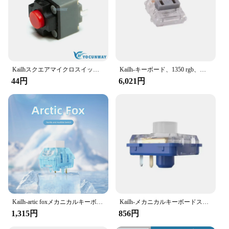
**Versatile and Easy to Install**
The kailh socket accessories are designed to be
versatile, making them suitable for a wide range of
devices. They are easy to install, allowing you to
upgrade your mouse and keyboard with minimal
effort. The set is available for wholesale and vendor
Kailhスクエアマイクロスイッチ,tact,オリジナル,ワイヤレスタードマウスボタン,4.3mm, 7.3mm, 9.5mm,新品
Kailh-キーボード、1350 rgb、赤、プロ、淡い青、ピンク、ロービン、シルバー、ブラウン、ホワイト、イエロー、オレンジ用のロープロファイルクロックスイッチ
purchase, making it an excellent option for retailers
44円
6,021円
looking to offer high-quality, reliable accessories to
their customers. With the kailh socket accessories,
you can elevate your computing experience and
provide your customers with the best in
performance and comfort.
Kailh-artic foxメカニカルキーボードスイッチ、ライトガイド付きクリッキースイッチ、rgb、smd、5ピン
Kailh-メカニカルキーボードスイッチキット,深海,サイレント,ロープロファイル,触覚,線形,DIY, 1353ヒットボックス
1,315円
856円