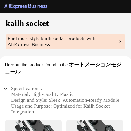
kailh socket
Find more style
kailh socket
products with
AliExpress Business
オートメーションモジ
Here are the products found in the
ュール
Specifications:
Material: High-Quality Plastic
Design and Style: Sleek, Automation-Ready Module
Usage and Purpose: Optimized for Kailh Socket
Integration
Performance and Property: Reliable and Durable
Shape or Size: Compact and Easy to Install
Quantity: Available in Sets for Efficient Upgrades