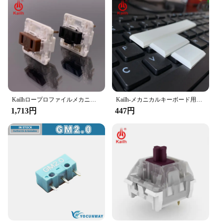
Kailhロープロファイルメカニカルキーボードスイッチ、超薄型ノートパソコン用リニア触覚ハンドフェリング卸売りcpg1232 10個
Kailh-メカニカルキーボード用キーキャップ,ロープロファイル,黒と白,1.5u/2.0u/スペースバー
1,713円
447円