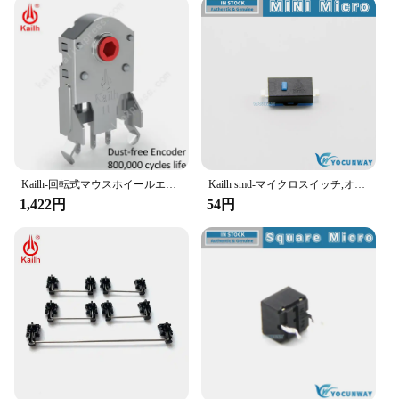
Kailh-回転式マウスホイールエンコーダ,7/8/9/10/1.74mm,800,000mmの穴,pc用の力20〜40g,alpsエンコーダー,ライフサイクル
Kailh smd-マイクロスイッチ,オリジナル,新しい,本物の青いドット,どこでも,m905,g903,g900,g502,gwサイドキー
1,422円
54円