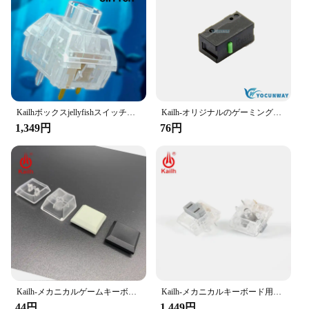
Kailhボックスjellyfishスイッチモスターズヘアキーボードスイッチ防水および防塵透明clikcyリニア10個
Kailh-オリジナルのゲーミングマウスボタン,マイクロスイッチ,黒のシェル,緑のドット,3ピン,60万,新品
1,349円
76円
Kailh-メカニカルゲームキーボード用キーキャップ,半透明,白黒,チョコレートスイッチ付き,ボックス1350用
Kailh-メカニカルキーボード用のシルバーとクリスタルのスイッチ,スイッチ,ロープロファイル,rgb smd,シルバー,リニア感
44円
1,449円