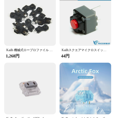
Screws
Typical Adaptive Scenario: Compatible with
Various Keyboard Models
Features:
|Vendors|
**Unmatched Durability and Reliability**
The Kailh Socket is a crucial component for
keyboard enthusiasts and professionals alike,
Kailh 機械式ロープロファイル 1350 チョコレート スイッチ用ホットスワップ ソケット
Kailhスクエアマイクロスイッチ,tact,オリジナル,ワイヤレスタードマウスボタン,4.3mm, 7.3mm, 9.5mm,新品
offering unmatched durability and reliability. Made
1,268円
44円
from high-quality plastic, this socket is designed to
withstand the rigors of frequent use, ensuring that
your keyboard remains in top condition for an
extended period. Whether you're a gamer, a
programmer, or a writer, the Kailh Socket is an
essential accessory that will enhance your typing
experience and prolong the life of your keyboard.
**Ease of Installation and Compatibility**
Installing the Kailh Socket is a breeze, thanks to the
included screws that allow for a secure fit. Its