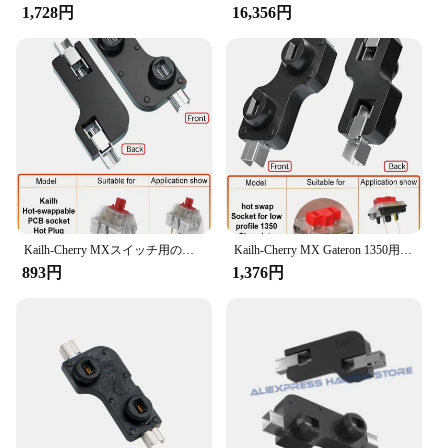
1,728円
16,356円
Kailh-Cherry MXスイッチ用の取り外し可能なPCBソケット,110または90ユニット,ppg151101s11
Kailh-Cherry MX Gateron 1350用ソケット,ソケット,コールドアップ
893円
1,376円