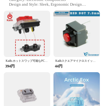
Design and Style: Sleek, Ergonomic Design
Usage and Purpose: Ideal for DIY Electronic
Projects
Performance and Property: Durable and Reliable
Features:
**Enhanced Connectivity and Reliability**
The Kailh Socket Connector Set is a must-have for
anyone involved in the world of electronics. These
connectors are not just any ordinary plugs; they are
designed to provide a secure and reliable
connection, ensuring that your electronic devices
function flawlessly. The high-quality plastic
Kailh-ホットスワップ可能なPCBソケット、Outemu Cherry MXスイッチ、メカニカルキーボード、diy軸コネクタ、cpg151101s11に適合
Kailhスクエアマイクロスイッチ,tact,オリジナル,ワイヤレスタードマウスボタン,4.3mm, 7.3mm, 9.5mm,新品
material used in their construction is not only
394円
44円
durable but also lightweight, making them easy to
handle and install. Whether you're a seasoned
professional or a hobbyist, these connectors are
designed to meet the needs of various electronic
projects.
**Versatile and User-Friendly**
The kailh socket connectors are not only versatile