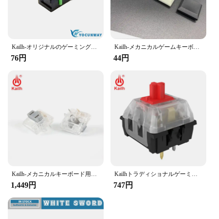
Kailh-オリジナルのゲーミングマウスボタン,マイクロスイッチ,黒のシェル,緑のドット,3ピン,60万,新品
Kailh-メカニカルゲームキーボード用キーキャップ,半透明,白黒,チョコレートスイッチ付き,ボックス1350用
76円
44円
Kailh-メカニカルキーボード用のシルバーとクリスタルのスイッチ,スイッチ,ロープロファイル,rgb smd,シルバー,リニア感
Kailhトラディショナルゲーミングメカニカルキーボードスイッチsmd、ブラウン/レッド/ブルー/ブラックキーステム、3ピン付き
1,449円
747円