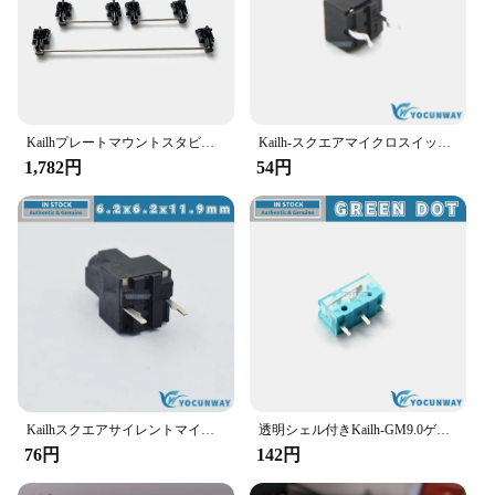
Kailhプレートマウントスタビライザーブラックケース1350チョコレートスイッチメカニカルキーボード2u6.25u
Kailh-スクエアマイクロスイッチ,黒シェル,10万で耐久性,2ピン,GPSキー,本物,新品,オリジナル
1,782円
54円
Kailhスクエアサイレントマイクロスイッチ、5億の中級キーマッチ、thunder Snake viper 2000、本物、新品、2ピン
透明シェル付きKailh-GM9.0ゲーミングマウス,マイクロスイッチ,90万の耐久性,3ピン,新しいスタイル,オリジナル
76円
142円