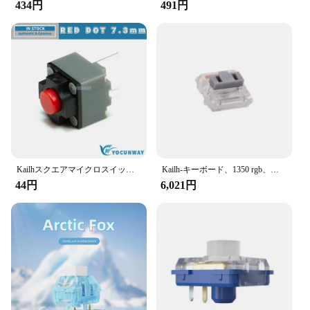
434円
491円
**Efficient and Cost-Effective**
For those in the market for wholesale purchases,
this kailh socket module is an excellent choice.
Available in sets, it allows for efficient upgrades
and replacements, reducing downtime and cost. As a
trusted vendor and supplier, we ensure that our
products meet the highest standards, providing you
with a reliable solution that meets your automation
needs.
Kailhスクエアマイクロスイッチ,tact,オリジナル,ワイヤレスタードマウスボタン,4.3mm, 7.3mm, 9.5mm,新品
Kailh-キーボード、1350 rgb、赤、プロ、淡い青、ピンク、ロービン、シルバー、ブラウン、ホワイト、イエロー、オレンジ用のロープロファイルクロックスイッチ
44円
6,021円