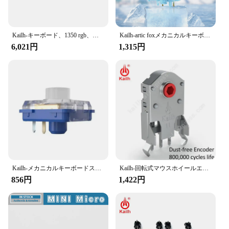
but also user-friendly. Their ergonomic design
makes them easy to handle and install, reducing the
risk of damage to the delicate components of your
electronic devices. The set includes multiple
Kailh-キーボード、1350 rgb、赤、プロ、淡い青、ピンク、ロービン、シルバー、ブラウン、ホワイト、イエロー、オレンジ用のロープロファイルクロックスイッチ
Kailh-artic foxメカニカルキーボードスイッチ、ライトガイド付きクリッキースイッチ、rgb、smd、5ピン
connectors, allowing you to tackle a variety of
6,021円
1,315円
projects with ease. Whether you're building a
custom keyboard, repairing a laptop, or working on
a DIY project, these connectors are an essential tool
in your toolkit.
**A Trusted Choice for Vendors and Suppliers**
As a wholesale vendor or supplier, the Kailh Socket
Connector Set is a reliable choice for your
inventory. The connectors are designed to withstand
the rigors of daily use, making them a trusted
component for various electronic devices. The set's
durability and consistent performance make it a
Kailh-メカニカルキーボードスイッチキット,深海,サイレント,ロープロファイル,触覚,線形,DIY, 1353ヒットボックス
Kailh-回転式マウスホイールエンコーダ,7/8/9/10/1.74mm,800,000mmの穴,pc用の力20〜40g,alpsエンコーダー,ライフサイクル
popular choice among vendors and suppliers who
856円
1,422円
prioritize quality and reliability. With the kailh
socket connectors, you can ensure that your
customers receive a product that meets their
expectations and needs.