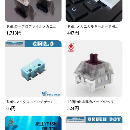
Kailhロープロファイルメカニカルキーボードスイッチ、超薄型ノートパソコン用リニア触覚ハンドフェリング卸売りcpg1232 10個
Kailh-メカニカルキーボード用キーキャップ,ロープロファイル,黒と白,1.5u/2.0u/スペースバー
1,713円
447円
Kailh-マイクロスイッチゲーミングマウス、黒、赤、青のドット、3ピン、80万の寿命、オリジナル、新品、gm2.0、gm4.0、gtf 8.0
10個kailh速度梅パープル/ベリー/セージスイッチ、機械式キーボードスイッチ触覚/カチッという感じ/リニア
65円
524円