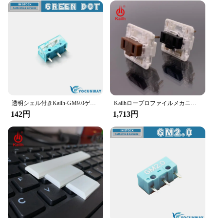
透明シェル付きKailh-GM9.0ゲーミングマウス,マイクロスイッチ,90万の耐久性,3ピン,新しいスタイル,オリジナル
Kailhロープロファイルメカニカルキーボードスイッチ、超薄型ノートパソコン用リニア触覚ハンドフェリング卸売りcpg1232 10個
142円
1,713円