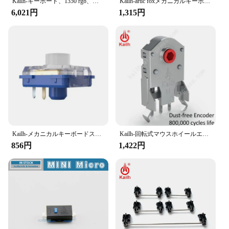
universal design makes it compatible with a wide
Kailh-キーボード、1350 rgb、赤、プロ、淡い青、ピンク、ロービン、シルバー、ブラウン、ホワイト、イエロー、オレンジ用のロープロファイルクロックスイッチ
Kailh-artic foxメカニカルキーボードスイッチ、ライトガイド付きクリッキースイッチ、rgb、smd、5ピン
range of keyboard models, ensuring that you can
6,021円
1,315円
upgrade your keyboard with ease. The sleek design
of the socket complements any keyboard style,
adding a touch of elegance to your setup. Whether
you're looking to replace a worn-out socket or
upgrade your keyboard's performance, the Kailh
Socket is the perfect solution.
**Optimized for Keyboard Enthusiasts**
For those who demand the best from their
keyboards, the Kailh Socket is an indispensable
accessory. It is designed to enhance the
responsiveness and tactile feedback of your keys,
Kailh-メカニカルキーボードスイッチキット,深海,サイレント,ロープロファイル,触覚,線形,DIY, 1353ヒットボックス
Kailh-回転式マウスホイールエンコーダ,7/8/9/10/1.74mm,800,000mmの穴,pc用の力20〜40g,alpsエンコーダー,ライフサイクル
providing a more satisfying typing experience.
856円
1,422円
Whether you're a wholesaler, vendor, or a keyboard
aficionado, the Kailh Socket is a must-have for
anyone looking to elevate their keyboard game.
With its robust construction and compatibility with
a variety of keyboards, this socket is a testament to
the quality and craftsmanship that Kailh is known
for.