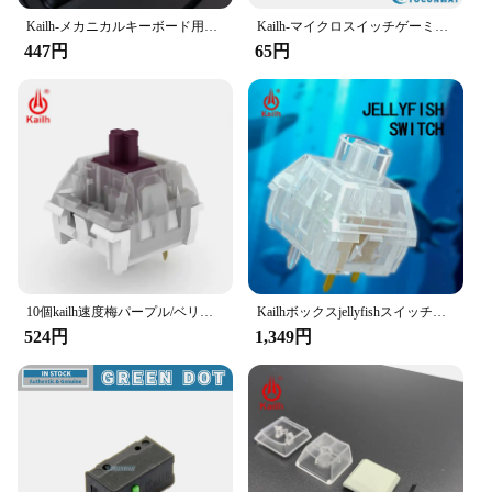
Kailh-メカニカルキーボード用キーキャップ,ロープロファイル,黒と白,1.5u/2.0u/スペースバー
Kailh-マイクロスイッチゲーミングマウス、黒、赤、青のドット、3ピン、80万の寿命、オリジナル、新品、gm2.0、gm4.0、gtf 8.0
447円
65円
10個kailh速度梅パープル/ベリー/セージスイッチ、機械式キーボードスイッチ触覚/カチッという感じ/リニア
Kailhボックスjellyfishスイッチモスターズヘアキーボードスイッチ防水および防塵透明clikcyリニア10個
524円
1,349円