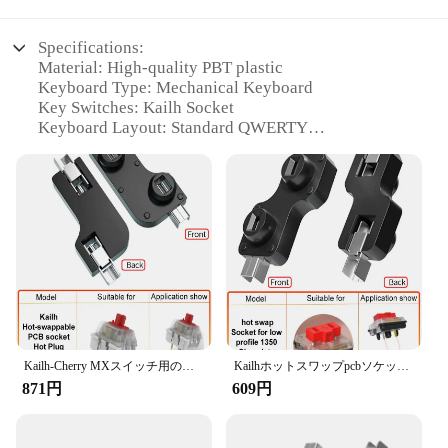
Specifications:
Material: High-quality PBT plastic
Keyboard Type: Mechanical Keyboard
Key Switches: Kailh Socket
Keyboard Layout: Standard QWERTY
Design and Style: Ergonomic and sleek
Compatibility: Versatile for various setups
Features:
**Unmatched Quality and Performance**
Crafted from high-quality PBT plastic, this
mechanical keyboard promises durability and a
premium feel. The Kailh socket key switches are
renowned for their responsiveness and longevity,
ensuring a satisfying typing experience. The
standard QWERTY layout is designed for efficient
typing, making it ideal for both work and gaming
Kailh-Cherry MXスイッチ用の取り外し可能なPCBソケット,110または90ユニット,ppg151101s11
Kailhホットスワップpcbソケットkailh pcbソケットmxチェリーgateron outemu kailhスイッチロープロファイルタイヤ1350チョコレート軸
scenarios. The sleek and ergonomic design of the
871円
609円
keyboard caters to users who value both aesthetics
and comfort during extended use.