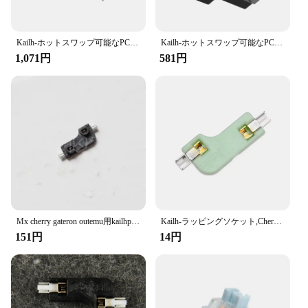
Kailh-ホットスワップ可能なPCBソケット,Gateron用プラグ,Utemu Cherry MXスイッチ,メカニカルキーボード,卸売,pg151101s11
Kailh-ホットスワップ可能なPCbソケット,メカニカルキーボードスイッチ,ttc Cherry MXスイッチ用,diy,cpg151101s11 cpg135001s30,ホットプラグスイッチ
1,071円
581円
Mx cherry gateron outemu用kailhpcbソケットxd75シリーズ用kailhスイッチsmdソケット1個
Kailh-ラッピングソケット,Cherry Gateron outemkailhエバーグライド用,カラフル,ファッショナブル
151円
14円