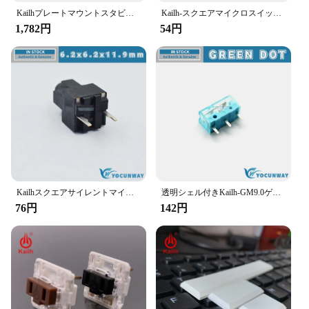
Kailhプレートマウントスタビライザーブラックケース1350チョコレートスイッチメカニカルキーボード2u6.25u
Kailh-スクエアマイクロスイッチ,黒シェル,10万で耐久性,2ピン,GPSキー,本物,新品,オリジナル
1,782円
54円
Kailhスクエアサイレントマイクロスイッチ、5億の中級キーマッチ、thunder Snake viper 2000、本物、新品、2ピン
透明シェル付きKailh-GM9.0ゲーミングマウス,マイクロスイッチ,90万の耐久性,3ピン,新しいスタイル,オリジナル
76円
142円