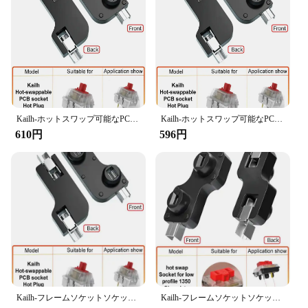
Features:
**Advanced Automation Compatibility**
The kailh socket module is an essential component
for those looking to enhance their automation
systems. Designed to seamlessly integrate with
Kailh sockets, this module offers a robust and
reliable solution for various applications. Whether
you're upgrading your home automation system or
Kailh-ホットスワップ可能なPCBソケット,110または70個,Cherry MXスイッチ用,メカニカルキーボード,DIYコネクタ
Kailh-ホットスワップ可能なPCBソケット,70個,cpg151101s11,メカニカルキーボード,軸,DIYコネクタ用
building a custom project, this module ensures
610円
596円
smooth and efficient integration with your existing
setup.
**Versatile and User-Friendly**
The kailh socket module is not just about
functionality; it's also about ease of use. Its compact
size and lightweight design make it an ideal
addition to any project, while its robust construction
ensures longevity and reliability. The module's
sleek design blends seamlessly with various
environments, making it a versatile choice for both
professional and DIY enthusiasts.
Kailh-フレームソケットソケット,2x1350 Cherry Gateron用,チョコレート色のスイッチ
Kailh-フレームソケットソケット,2x1350 Cherry Gateron用,チョコレート色のスイッチ