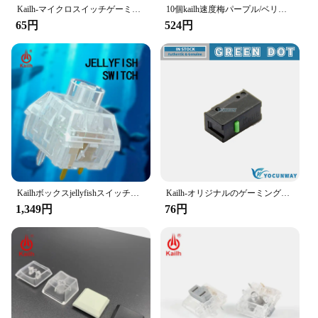
Kailh-マイクロスイッチゲーミングマウス、黒、赤、青のドット、3ピン、80万の寿命、オリジナル、新品、gm2.0、gm4.0、gtf 8.0
10個kailh速度梅パープル/ベリー/セージスイッチ、機械式キーボードスイッチ触覚/カチッという感じ/リニア
65円
524円
Kailhボックスjellyfishスイッチモスターズヘアキーボードスイッチ防水および防塵透明clikcyリニア10個
Kailh-オリジナルのゲーミングマウスボタン,マイクロスイッチ,黒のシェル,緑のドット,3ピン,60万,新品
1,349円
76円