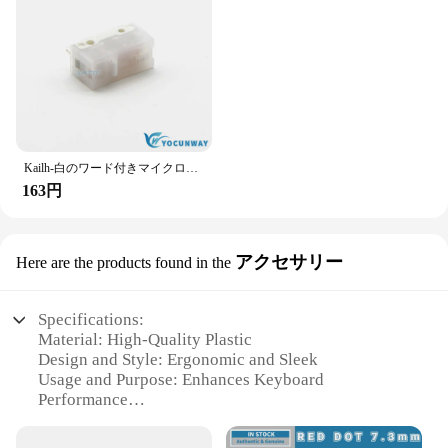
Kailh-白のワード付きマイクロスイッチ,100万の片,ゲーミングマウススイッチ,3ピン,新品,オリジナル
163円
アクセサリー
Here are the products found in the
Specifications:
Material: High-Quality Plastic
Design and Style: Ergonomic and Sleek
Usage and Purpose: Enhances Keyboard
Performance
Performance and Property: Durable and Reliable
Parts and Accessories: Includes Kailh Socket and