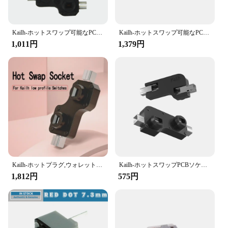
**Optimized for Performance**
The kailh socket mouse and keyboard accessory set
is designed to elevate your computing experience.
The high-quality Kailh socket is renowned for its
Kailh-ホットスワップ可能なPCBソケット、ロープロファイルスイッチ、sipソケット、ホットプラグ
Kailh-ホットスワップ可能なPCBソケット,Gateron用プラグ,Utemu Cherry MXスイッチ,メカニカルキーボード,卸売,pg151101s11
durability and responsiveness, ensuring that every
1,011円
1,379円
click and movement is registered with precision.
This set is a must-have for gamers, professionals,
and tech enthusiasts who demand the best from their
peripherals. Whether you're engaged in intense
gaming sessions or working on complex tasks, the
kailh socket accessories will provide you with the
responsiveness and reliability you need.
**Ergonomic Design for Comfort**
The ergonomic design of these accessories is not
just about aesthetics; it's about comfort. The sleek
and modern style of the kailh socket mouse and
Kailh-ホットプラグ,ウォレットプロファイル,ロープロファイル,スイッチ,s30
Kailh-ホットスワップPCBソケット、DIYメカニカルキーボードスイッチ
keyboard set is complemented by an ergonomic
1,812円
575円
design that reduces strain on your hands and wrists
during prolonged use. This attention to detail
ensures that you can enjoy your computing sessions
without fatigue, making it ideal for both casual and
professional use.