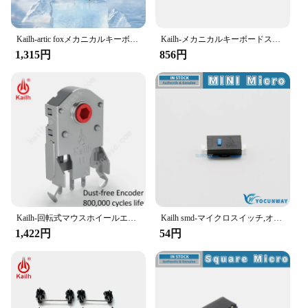
Kailh-artic foxメカニカルキーボードスイッチ、ライトガイド付きクリッキースイッチ、rgb、smd、5ピン
Kailh-メカニカルキーボードスイッチキット,深海,サイレント,ロープロファイル,触覚,線形,DIY, 1353ヒットボックス
1,315円
856円
Kailh-回転式マウスホイールエンコーダ,7/8/9/10/1.74mm,800,000mmの穴,pc用の力20〜40g,alpsエンコーダー,ライフサイクル
Kailh smd-マイクロスイッチ,オリジナル,新しい,本物の青いドット,どこでも,m905,g903,g900,g502,gwサイドキー
1,422円
54円