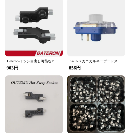
Gateron-ミシン目出し可能なPCBソケット,メカニカルキーボード用,Cherry MXスイッチ用ホットプラグ,ppg151101s11
Kailh-メカニカルキーボードスイッチキット,深海,サイレント,ロープロファイル,触覚,線形,DIY, 1353ヒットボックス
903円
856円