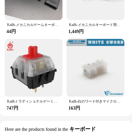
Kailh-メカニカルゲームキーボード用キーキャップ,半透明,白黒,チョコレートスイッチ付き,ボックス1350用
Kailh-メカニカルキーボード用のシルバーとクリスタルのスイッチ,スイッチ,ロープロファイル,rgb smd,シルバー,リニア感
44円
1,449円
Kailhトラディショナルゲーミングメカニカルキーボードスイッチsmd、ブラウン/レッド/ブルー/ブラックキーステム、3ピン付き
Kailh-白のワード付きマイクロスイッチ,100万の片,ゲーミングマウススイッチ,3ピン,新品,オリジナル
747円
163円
キーボード
Here are the products found in the