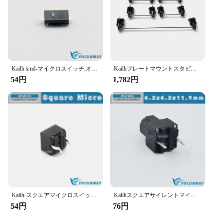
Kailh smd-マイクロスイッチ,オリジナル,新しい,本物の青いドット,どこでも,m905,g903,g900,g502,gwサイドキー
Kailhプレートマウントスタビライザーブラックケース1350チョコレートスイッチメカニカルキーボード2u6.25u
54円
1,782円
Kailh-スクエアマイクロスイッチ,黒シェル,10万で耐久性,2ピン,GPSキー,本物,新品,オリジナル
Kailhスクエアサイレントマイクロスイッチ、5億の中級キーマッチ、thunder Snake viper 2000、本物、新品、2ピン
54円
76円