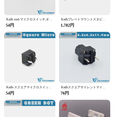
Kailh smd-マイクロスイッチ,オリジナル,新しい,本物の青いドット,どこでも,m905,g903,g900,g502,gwサイドキー
Kailhプレートマウントスタビライザーブラックケース1350チョコレートスイッチメカニカルキーボード2u6.25u
54円
1,782円
Kailh-スクエアマイクロスイッチ,黒シェル,10万で耐久性,2ピン,GPSキー,本物,新品,オリジナル
Kailhスクエアサイレントマイクロスイッチ、5億の中級キーマッチ、thunder Snake viper 2000、本物、新品、2ピン
54円
76円