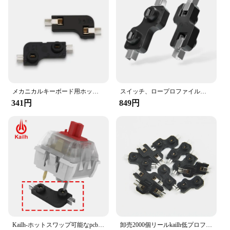
**Versatile and User-Friendly**
This keyboard is not just a tool for typing; it's a
versatile accessory that adapts to various setups.
Whether you're a professional seeking a reliable
keyboard for office work or a gamer looking for a
responsive input device, this mechanical keyboard
meets your needs. Its compatibility with a wide
range of setups makes it a go-to choice for both
wholesale vendors and individual buyers.
メカニカルキーボード用ホットスワップ可能なソケット,10個,sg 151101s11
スイッチ、ロープロファイル、choc 1350用のkailhホットスワップラグソケット
341円
849円
**Designed for the Modern User**
The kailh socket keyboard is not just about
functionality; it's also about style. The sleek design
and vibrant color options make it a statement piece
on any desk. The mechanical switches provide a
tactile and audible feedback, enhancing the overall
typing experience. This keyboard is designed for
the modern user who values both performance and
style in their computing accessories.
Kailh-ホットスワップ可能なpcbソケット、機械式キーボードスイッチgateronため、outemu、チェリーmxスイッチ、diy、卸売
卸売2000個リールkailh低プロファイルスイッチホットスワップ可能なpcbソケットsipソケットホットプラグ