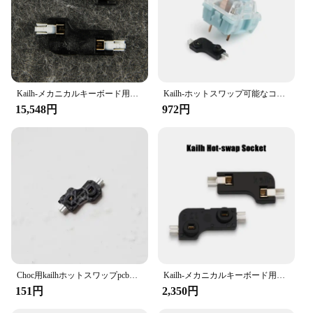
Kailh-メカニカルキーボード用のホットスワップ可能なpcbソケット,2000個,cpg151101s11
Kailh-ホットスワップ可能なコネクタ,pcbマウントコネクタ,kailh outemumxスイッチ用のシャフト,キーキャップ,メカニカルキーボード用アクセサリ
15,548円
972円
Choc用kailhホットスワップpcbソケットxd75シリーズ用kailhロープロファイルスイッチsmdソケット1個
Kailh-メカニカルキーボード用のホットスワップ可能なPCBソケット,Cherry MXスイッチ用,pg151101s11
151円
2,350円