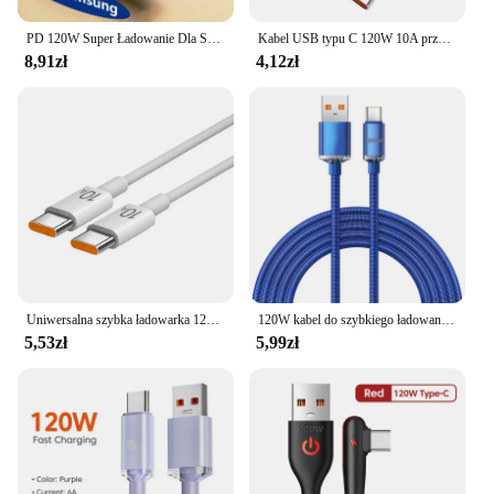
powered with ease.
PD 120W Super Ładowanie Dla Samsung S24 S23 Kabel USB C TO USB typu C Dla iPhone 15 Plus Pro Max Xiaomi 11 4.0 Szybka Ładowarka
Kabel USB typu C 120W 10A przewód do szybkiego ładowania telefon komórkowy USB dla Huawei P30 Xiaomi Realme Samsung Poco x6 USB C kabel do transmisji danych
8,91zł
4,12zł
Uniwersalna szybka ładowarka 120W 10A PD Podwójny kabel USB typu C do szybkiego ładowania typu C Szybki przewód do transferu danych do Samsung Mi
120W kabel do szybkiego ładowania USB C 0.25M/1M/1.5m/2M szybkie ładowanie 6A Super szybki Cahrger dla Samsung Xiaomi Huawei typ C Cable
5,53zł
5,99zł