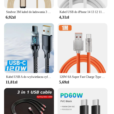
Sindvor 3M kabel do ładowania 3 w 1 USB typu C ładowarka przewód do iPhone 15 14 Pro Max Samsung Galaxy Xiaomi 12
Kabel USB do iPhone 14 13 12 11 Pro Max Mini 6 7 8 Plus XS X XR SE iPad 20W Przewód do szybkiego ładowania danych 0,25M 1M 2M
6,92zł
4,31zł
Kabel USB A do wyświetlacza cyfrowego typu C o mocy 120 W do iPhone'a 15 Xiaomi 14 HUAWEI Macbook iPad Szybkie ładowanie PD Kabel USB C do C
120W 6A Super Fast Charge Type C Liquid Silicone Cable Quick Charge 2M USB Cable Usb C Charger Kabel do Huawei Samsung Xiaomi
11,81zł
5,69zł