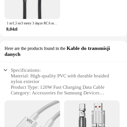
1 m/1,5 m/3 metry 3 złącze RCA męskie na 3 złącze żeńskie RCA Kompozytowe przedłużacze audio-wideo AV Kable z wtyczkami
8,04zł
Kable do transmisji
Here are the products found in the
danych
Specifications:
Material: High-quality PVC with durable braided
nylon exterior
Product Type: 120W Fast Charging Data Cable
Category: Accessories for Samsung Devices
Design: Sleek and compact with a reversible Type-C
connector
Usage and Purpose: Fast charging and data sync for
Samsung devices
Typical Adaptive Scenario: Home, office, or on-the-
go use