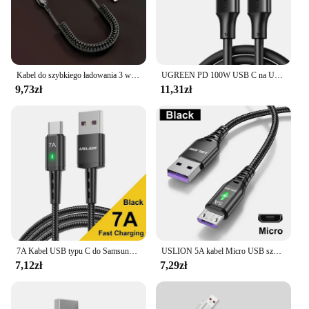
Kabel do szybkiego ładowania 3 w 1 do Xiaomi iPhone Poco Micro USB typu C Kabel do ładowarki Wielokrotny przewód do ładowania USB
UGREEN PD 100W USB C na USB C kabel ładujący do Samsung S10 S20 MacBook Pro iPad 2020 szybka ładowarka 4.0 PD szybki przewód ładujący
9,73zł
11,31zł
7A Kabel USB typu C do Samsung S22 S20 Xiaomi mi 12 Szybkie ładowanie telefonu komórkowego Kabel USB typu C Ładowarka Kable do transmisji danych
USLION 5A kabel Micro USB szybkie ładowanie telefon komórkowy Micro USB przewód zasilający dla Xiaomi Android LED oświetlenie USB ładowarka kabel danych
7,12zł
7,29zł