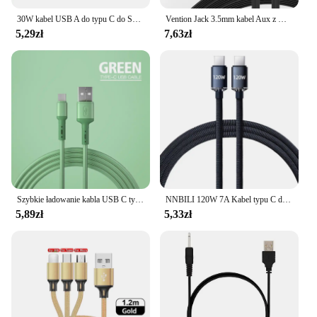
30W kabel USB A do typu C do Samsung Galaxy s8s10 Htc Xiaomi Huawei android telefon 2A szybkie ładowanie ładowarka akcesoria do kabla 1M
Vention Jack 3.5mm kabel Aux z męskiego na męskie 3.5mm kabel Audio Jack dla JBL Xiaomi Oneplus słuchawki kabel głośnikowy przewód samochodowy Aux
5,29zł
7,63zł
Szybkie ładowanie kabla USB C typu C płynny przewód z miękkiego silikonu do telefonu Huawei Xiaomi 1/1.5/2M przewód do ładowarki USB-C telefonu komórkowego
NNBILI 120W 7A Kabel typu C do typu C do telefonu komórkowego Iphone 15 Xiaomi Oneplus Kabel USB typu C do szybkiego ładowania danych
5,89zł
5,33zł