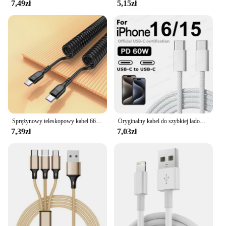
7,49zł
5,15zł
Sprężynowy teleskopowy kabel 66W 5A do szybkiego ładowania danych USB 3A Micro Car Ładowarka do telefonu iPhone13 14 Pro Sumsung Xiaomi POCO
Oryginalny kabel do szybkiej ładowarki PD USB-C na USB C o mocy 60 W do Apple iPhone 16 Pro Max 15 Plus typu C Szybkie ładowanie dla Xiaomi Samsung
7,39zł
7,03zł