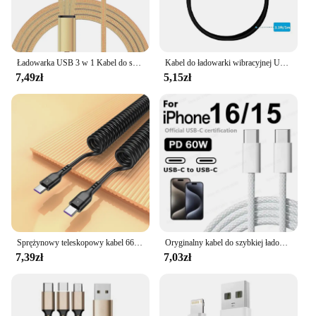
Ładowarka USB 3 w 1 Kabel do szybkiego ładowania typu C Micro IOS Multi Kabel do iPhone'a Huawei Samsung Nylonowy pleciony sznur
Kabel do ładowarki wibracyjnej USB DC 2.5 przewód do ładowania zabawki dla dorosłych wibratory akcesoria do masażu uniwersalny zasilacz USB
7,49zł
5,15zł
Sprężynowy teleskopowy kabel 66W 5A do szybkiego ładowania danych USB 3A Micro Car Ładowarka do telefonu iPhone13 14 Pro Sumsung Xiaomi POCO
Oryginalny kabel do szybkiej ładowarki PD USB-C na USB C o mocy 60 W do Apple iPhone 16 Pro Max 15 Plus typu C Szybkie ładowanie dla Xiaomi Samsung
7,39zł
7,03zł