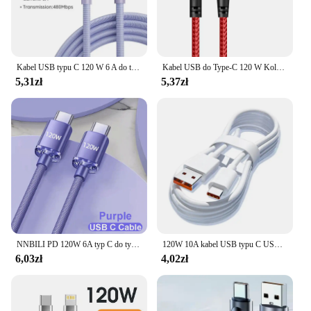
Kabel USB typu C 120 W 6 A do telefonu komórkowego Xiaomi 13 Samsung S23 Realme Szybkie ładowanie Kable USB typu C Szybka ładowarka danych Przewody
Kabel USB do Type-C 120 W Kolanko 90 stopni Szybkie ładowanie telefonu komórkowego Huawei Mate 40 30 Xiaomi Samsung Przewód do ładowania telefonu
5,31zł
5,37zł
NNBILI PD 120W 6A typ C do typu C kabel do iPhone 15 Pro Max szybkie ładowanie kabla USB C do szybkiego ładowania Samsung S24
120W 10A kabel USB typu C USB Super szybka linia do Xiaomi Samsung Huawei Honor szybkie ładowanie kabla USB C kabel danych
6,03zł
4,02zł