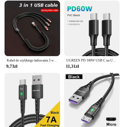
Kabel do szybkiego ładowania 3 w 1 do Xiaomi iPhone Poco Micro USB typu C Kabel do ładowarki Wielokrotny przewód do ładowania USB
UGREEN PD 100W USB C na USB C kabel ładujący do Samsung S10 S20 MacBook Pro iPad 2020 szybka ładowarka 4.0 PD szybki przewód ładujący
9,73zł
11,31zł