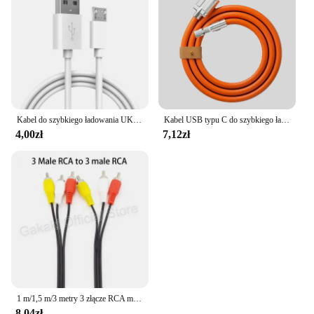
Kabel do szybkiego ładowania UKGO 5A Micro USB do Samsung Xiaomi Redmi Huawei kabel do szybkiego ładowania Micro USB
Kabel USB typu C do szybkiego ładowania 120 W 7 A z kółkiem obrotowym o 180 stopni, odpowiedni do ładowarki do telefonu komórkowego Kabel USB C
4,00zł
7,12zł
1 m/1,5 m/3 metry 3 złącze RCA męskie na 3 złącze żeńskie RCA Kompozytowe przedłużacze audio-wideo AV Kable z wtyczkami
8,04zł