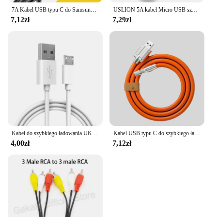
7A Kabel USB typu C do Samsung S22 S20 Xiaomi mi 12 Szybkie ładowanie telefonu komórkowego Kabel USB typu C Ładowarka Kable do transmisji danych
USLION 5A kabel Micro USB szybkie ładowanie telefon komórkowy Micro USB przewód zasilający dla Xiaomi Android LED oświetlenie USB ładowarka kabel danych
7,12zł
7,29zł
Kabel do szybkiego ładowania UKGO 5A Micro USB do Samsung Xiaomi Redmi Huawei kabel do szybkiego ładowania Micro USB
Kabel USB typu C do szybkiego ładowania 120 W 7 A z kółkiem obrotowym o 180 stopni, odpowiedni do ładowarki do telefonu komórkowego Kabel USB C
4,00zł
7,12zł