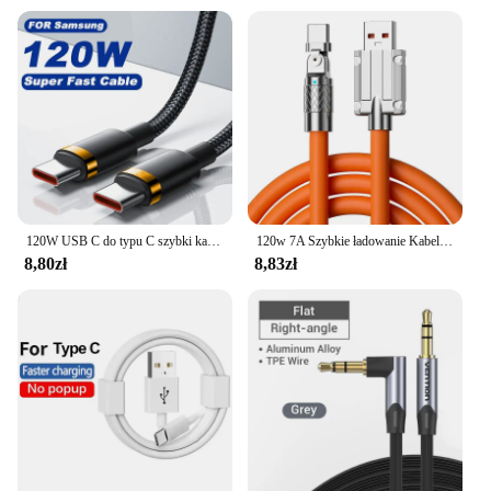
120W USB C do typu C szybki kabel ładujący pleciony kabel do transmisji danych typu C do iPhone'a 15 Pro Max Samsung Galaxy S24 S23 Ultra 22
120w 7A Szybkie ładowanie Kabel USB typu C do transmisji danych Obrotowy o 180 stopni kabel kolankowy do gier do ładowarki telefonu komórkowego Xiaomi Kabel USB do transmisji danych
8,80zł
8,83zł