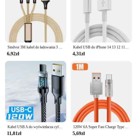
Sindvor 3M kabel do ładowania 3 w 1 USB typu C ładowarka przewód do iPhone 15 14 Pro Max Samsung Galaxy Xiaomi 12
Kabel USB do iPhone 14 13 12 11 Pro Max Mini 6 7 8 Plus XS X XR SE iPad 20W Przewód do szybkiego ładowania danych 0,25M 1M 2M
6,92zł
4,31zł
Kabel USB A do wyświetlacza cyfrowego typu C o mocy 120 W do iPhone'a 15 Xiaomi 14 HUAWEI Macbook iPad Szybkie ładowanie PD Kabel USB C do C
120W 6A Super Fast Charge Type C Liquid Silicone Cable Quick Charge 2M USB Cable Usb C Charger Kabel do Huawei Samsung Xiaomi
11,81zł
5,69zł