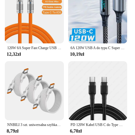
120W 6A Super Fast Charge USB C Liquid Silicone Cable For iPhone 14 15 Huawei Samsung Xiaomi Quick Charger Type-C Data Wire
6A 120W USB A do typu C Super szybki kabel do ładowania Nylonowy przewód do transmisji danych dla Xiaomi Redmi POCO Samsung z cyfrowym wyświetlaczem LED
12,32zł
10,19zł
NNBILI 3 szt. uniwersalna szybka ładowarka 120W 10A PD podwójny kabel szybkiego ładowania typu C przewód do transmisji danych do iPhone 15 16 Samsung HUAWEI
PD 120W Kabel USB C do Type C do Samsung S24 S23 Super Ładowanie danych Przewód do iPhone 15 Plus Pro Max Xiaomi Kabel do szybkiej ładowarki
8,79zł
6,70zł