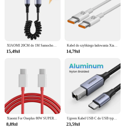
XIAOMI 20CM do 1M Samochodowy kabel sprężynowy 66W Krótki przewód szybkiego ładowania typu C do kabla typu C do iPhone 15 Huawei Samsung Kabel USB typu C
Kabel do szybkiego ładowania Xiaomi 120W 10A typu C do szybkiego ładowania typu C do iPhone'a 15 Pro Max Przewód do szybkiego transferu danych
15,49zł
14,79zł
Xiaomi For Oneplus 80W SUPERVOOC 2.0 Fast Charger Cable USB Type C 8A For Oneplus 11 11R 10R Nord 3 CE3 N30 2T 10 PRO Ace 2 2V
Ugreen Kabel USB C do USB typu B 2.0 do nowego MacBooka Pro HP Canon Brother Epson Dell Samsung Printer Typ C Przewód skanera drukarki
8,89zł
23,59zł