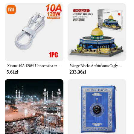
Xiaomi 10A 120W Uniwersalna szybka ładowarka PD Podwójny kabel USB A do szybkiego ładowania typu C 1/2szt Szybki przewód do przesyłania danych
Wange Blocks Architektura Cegły budowlane MOC Dom miejski MECZET KAABA Zabawka edukacyjna Prezent dla dorosłych
5,61zł
233,36zł