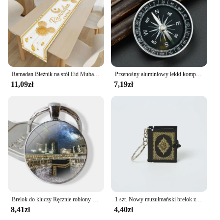
Ramadan Bieżnik na stół Eid Mubarak Obrus Ramadan Kareem Dekoracja do domu 2025 Islamska impreza muzułmańska Dekoracje Eid Al Adha Prezenty
Przenośny aluminiowy lekki kompas awaryjny Narzędzie do przetrwania na świeżym powietrzu G44-2 Nawigacja Dzikie narzędzie Czarny
11,09zł
7,19zł
Brelok do kluczy Ręcznie robiony szklany kaboszon Brelok do kluczy Breloki do kluczy Krajobraz Mezoria Kaaba Mekka Makkah Obraz
1 szt. Nowy muzułmański brelok z żywicy islamskiej Mini arka Koran książka z prawdziwego papieru może odczytać wisiorek klucz z obręczą breloczek biżuteria religijna
8,41zł
4,40zł