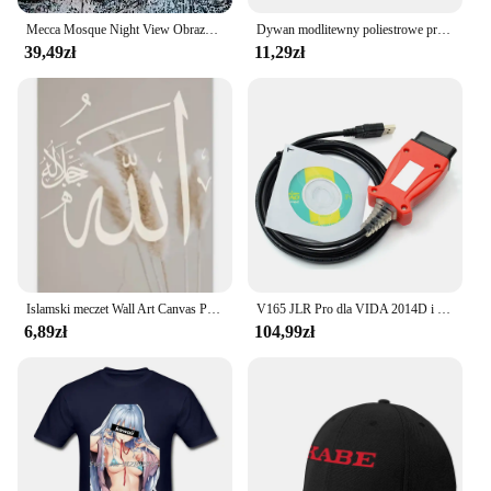
Mecca Mosque Night View Obrazy na Płótnie na Ścianę Plakaty i Wydruki Kabe Mekke Islamskie Obrazy Artystyczne Na Ścianę Do Salonu
Dywan modlitewny poliestrowe przenośne maty plecione po prostu drukuj z kompasem w sakiewce podróżna dom nowy styl mata koc 100x60cm
39,49zł
11,29zł
Islamski meczet Wall Art Canvas Prints Arbic Kaaba Al Masjid An Nabwi Islamic Canvas Poster Living Room Decor Paintings
V165 JLR Pro dla VIDA 2014D i Toyota TIS Techstream Obsługa kabla skanera OBD2 JLR V160 SDD PRO Automatyczne narzędzie diagnostyczne
6,89zł
104,99zł