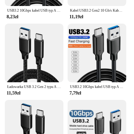
USB3.2 10Gbps kabel USB typ A do USB C 3.1/3.2 Gen2 Transfer kabel do transmisji danych kabel dysk twardy SSD USB C 3A 60W QC 3.0 szybkiego ładowania
Kabel USB3.2 Gen2 10 Gb/s Kabel USB A do C 3A 60W QC3.0 Szybkie ładowanie Samsung NVMe Dysk twardy HDD Zewnętrzny przewód z oplotem danych Android
8,23zł
11,19zł
Ładowarka USB 3.2 Gen 2 typu A do C do iPhone'a 15 16 Macbook iPad Samsung Szybkie ładowanie 1 m 2 m 3 m Długość
USB3.2 10Gbps kabel USB typ A do USB C 3.2 Gen2 Transfer kabel do transmisji danych kabel dysk twardy SSD USB C 3A 60W QC 3.0 szybkie ładowanie 1m 2m
11,59zł
7,79zł