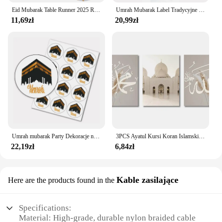
Eid Mubarak Table Runner 2025 Ramadan Decoration for Home Islamic Muslim Party Supplies Eid Al Adha Ramadan Kareem Table Cover
Umrah Mubarak Label Tradycyjne muszlinowe święta owiec Kaaba Owijarka na butelki Eid Party Supplies-40mm
11,69zł
20,99zł
Umrah mubarak Party Dekoracje na prezenty Naklejki dostarcza Dekoracje świąteczne
3PCS Ayatul Kursi Koran Islamski Złoty Beżowy Czarny Obraz na Płótnie Muzułmański Obraz na Ścianę Do Dekoracji Domu w Salonie
22,19zł
6,84zł
Kable zasilające
Here are the products found in the
Specifications:
Material: High-grade, durable nylon braided cable