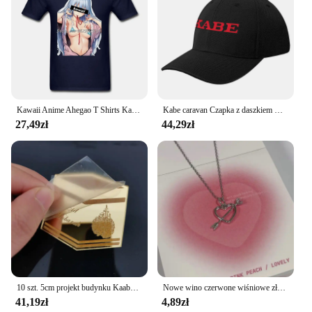
Kawaii Anime Ahegao T Shirts Kabe-Don japońskie Anime Manga Harajuku Otaku Lewd Waifu Material Girl Tshirt Boy
Kabe caravan Czapka z daszkiem Bobble Hat Wycieczka na plażę Nowość w kapeluszu Ochrona przed promieniowaniem UV Kapelusz słoneczny Damska odzież golfowa Męska
27,49zł
44,29zł
10 szt. 5cm projekt budynku Kaaba dostosowuje Ramadan Eid al Adha do personalizacji akrylowych preferuje wycinane laserowo Hajj Mubarak dekory podarunkowe
Nowe wino czerwone wiśniowe złoto kolorowy wisiorek naszyjnik dla kobiet osobowość modny naszyjnik biżuteria ślubna prezenty urodzinowe
41,19zł
4,89zł