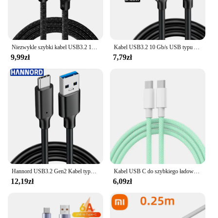
Niezwykle szybki kabel USB3.2 10 Gb/s USB A do Type C 3.2 Gen2 do transferu danych USB C SSD Hard Disk Wire PD 60W QC 3.0 Szybkie ładowanie
Kabel USB3.2 10 Gb/s USB typu A do USB C 3.1/3.2 Gen2 Kabel do transferu danych USB C Kabel dysku twardego SSD 3A 60W QC 3.0 Szybkie ładowanie
9,99zł
7,79zł
Hannord USB3.2 Gen2 Kabel typu A do USB C 10 Gb/s 3A 60W Kabel do szybkiego ładowania Transfer danych do Samsung MacBook SSD Kabel do dysku twardego
Kabel USB C do szybkiego ładowania typu C PD 60W do telefonu komórkowego z datą do Iphone15 Android Samsung Huawei typu C Pleciony kabel do ładowarki
12,19zł
6,09zł