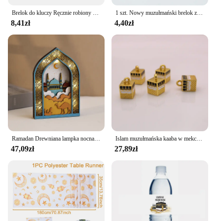
Brelok do kluczy Ręcznie robiony szklany kaboszon Brelok do kluczy Breloki do kluczy Krajobraz Mezoria Kaaba Mekka Makkah Obraz
1 szt. Nowy muzułmański brelok z żywicy islamskiej Mini arka Koran książka z prawdziwego papieru może odczytać wisiorek klucz z obręczą breloczek biżuteria religijna
8,41zł
4,40zł
Ramadan Drewniana lampka nocna z księżycem Ozdoba stołowa EID Mubarak Party Light 2025 Islam Muzułmańska dekoracja domu Prezent Eid Al Adha
Islam muzułmańska kaaba w mekce wisiorek muzułmański urok 5 sztuk/partia
47,09zł
27,89zł