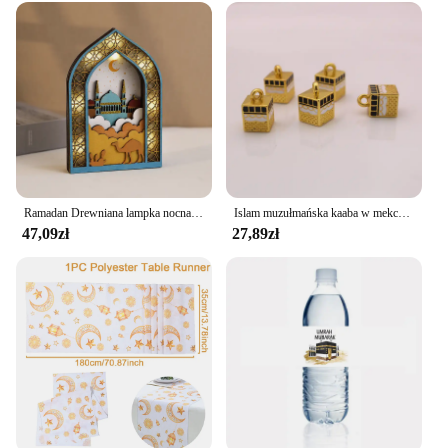
Ramadan Drewniana lampka nocna z księżycem Ozdoba stołowa EID Mubarak Party Light 2025 Islam Muzułmańska dekoracja domu Prezent Eid Al Adha
Islam muzułmańska kaaba w mekce wisiorek muzułmański urok 5 sztuk/partia
47,09zł
27,89zł