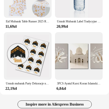
Eid Mubarak Table Runner 2025 Ramadan Decoration for Home Islamic Muslim Party Supplies Eid Al Adha Ramadan Kareem Table Cover
Umrah Mubarak Label Tradycyjne muszlinowe święta owiec Kaaba Owijarka na butelki Eid Party Supplies-40mm
11,69zł
20,99zł
Umrah mubarak Party Dekoracje na prezenty Naklejki dostarcza Dekoracje świąteczne
3PCS Ayatul Kursi Koran Islamski Złoty Beżowy Czarny Obraz na Płótnie Muzułmański Obraz na Ścianę Do Dekoracji Domu w Salonie
22,19zł
6,84zł
Inspire more in Aliexpress Business