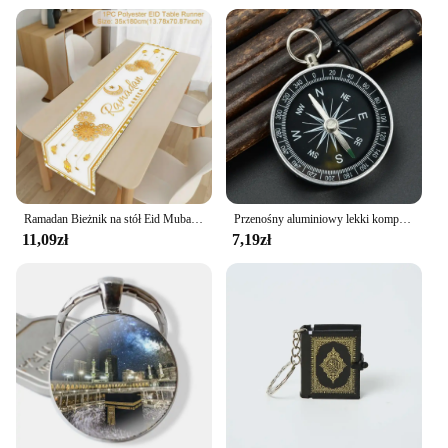
Ramadan Bieżnik na stół Eid Mubarak Obrus Ramadan Kareem Dekoracja do domu 2025 Islamska impreza muzułmańska Dekoracje Eid Al Adha Prezenty
Przenośny aluminiowy lekki kompas awaryjny Narzędzie do przetrwania na świeżym powietrzu G44-2 Nawigacja Dzikie narzędzie Czarny
11,09zł
7,19zł