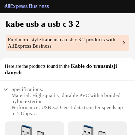
kabe usb a usb c 3 2
Find more style
kabe usb a usb c 3 2
products with
AliExpress Business
Kable do transmisji
Here are the products found in the
danych
Specifications:
Material: High-quality, durable PVC with a braided
nylon exterior
Performance: USB 3.2 Gen 1 data transfer speeds up
to 5 Gbps
Design: Sleek, compact design with a reversible
USB-C connector
Compatibility: Supports USB-A and USB-C devices