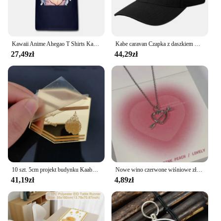
Kawaii Anime Ahegao T Shirts Kabe-Don japońskie Anime Manga Harajuku Otaku Lewd Waifu Material Girl Tshirt Boy
Kabe caravan Czapka z daszkiem Bobble Hat Wycieczka na plażę Nowość w kapeluszu Ochrona przed promieniowaniem UV Kapelusz słoneczny Damska odzież golfowa Męska
27,49zł
44,29zł
10 szt. 5cm projekt budynku Kaaba dostosowuje Ramadan Eid al Adha do personalizacji akrylowych preferuje wycinane laserowo Hajj Mubarak dekory podarunkowe
Nowe wino czerwone wiśniowe złoto kolorowy wisiorek naszyjnik dla kobiet osobowość modny naszyjnik biżuteria ślubna prezenty urodzinowe
41,19zł
4,89zł