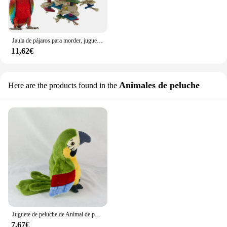
Jaula de pájaros para morder, juguete para guacamayos grises africanos, cacatúas, loro grande, bloques para masticar, nudos rasgados
11,62€
Animales de peluche
Here are the products found in the
Juguete de peluche de Animal de peluche que habla, loro Guacamayo, repite lo que dices, Registro electrónico, pájaro animado, loro parlante, mascota
7,67€