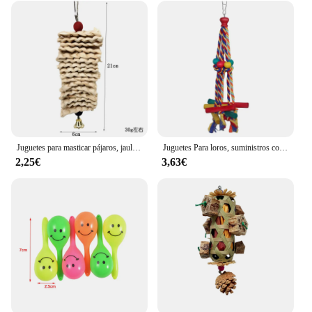
Juguetes para masticar pájaros, jaula para loros, mordedura de cáscara de maíz, cuentas de madera de Color, juguetes de entretenimiento para loros pequeños y medianos
Juguetes Para loros, suministros coloridos de madera para pájaros, forma única, diversas formas de jugar, variedad completa, juguetes para pájaros grandes para morder loros
2,25€
3,63€