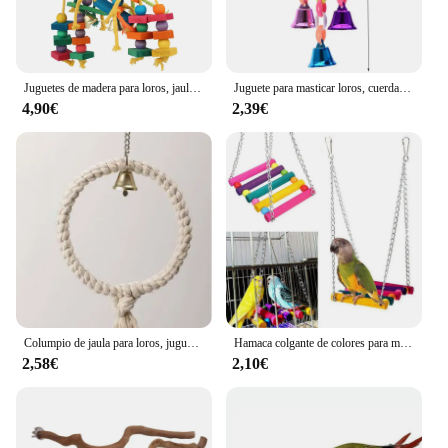
Juguetes de madera para loros, jaula de pájaros de amor, juguetes de entrenamiento divertidos, cuerda de algodón, juguete resistente a las mordeduras, producto para mascotas
Juguete para masticar loros, cuerda de algodón, puente para morder, rasgado, cacatúas, entrenamiento, columpios, jaula, suministros
4,90€
2,39€
Columpio de jaula para loros, juguete para masticar pájaros, anillo colgante de hilo de algodón para pájaro, jaula para el desbordamiento, accesorios para pájaros
Hamaca colgante de colores para mascotas, Columpio de juguete perfecto para loros, y cacatúas periquitos, 1 unidad
2,58€
2,10€