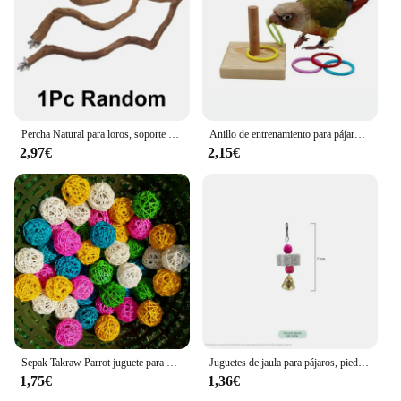
Percha Natural para loros, soporte para pájaros, palo de árbol, horquilla para moler patas, periquito, pájaro trepador, ramas de pie, juguetes, accesorios para jaula de pájaros
Anillo de entrenamiento para pájaros, juguete educativo para loros, suministros interactivos para pájaros, Color aleatorio
2,97€
2,15€
Sepak Takraw Parrot juguete para masticar, pelota para rascar aves, suministros para mascotas, Multicolor, 10 unidades por lote
Juguetes de jaula para pájaros, piedras de molienda para morder loros, pinchos de hueso de sepia, piedras minerales con forma de flores, juguetes colgantes para loros, suministros para mascotas
1,75€
1,36€