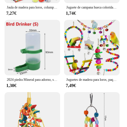
Jaula de madera para loros, columpio para pájaros, puente masticable fiable para morder, cuentas de madera con forma, juguete para loros, 11 piezas
Juguete de campana hueca colorida para mascotas, jaula para masticar, 10 piezas
7,27€
1,74€
2024 piedra Mineral para adorno, suministros para mascotas, jaula de pájaros, juguete de amolar, forma de flor, masticar, morder, estilo colgante, periquito
Juguetes de madera para loros, paquete de 7 piezas, jaula de juguete para pájaros, accesorios para pájaros, puente de suspensión oscilante, jaula de bolas, campanas, suministros para mascotas
1,30€
7,49€