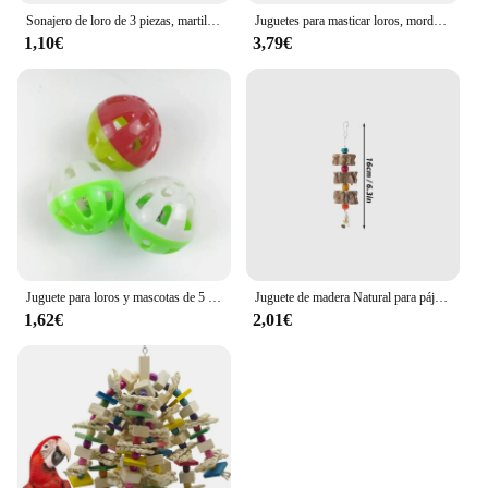
Sonajero de loro de 3 piezas, martillo de arena, Bola de arena, mordeduras de pájaro, sabiduría, juguetes de entrenamiento interactivos, accesorios para mascotas, juguetes para pájaros, sonajero para loros
Juguetes para masticar loros, mordedura colgante, Crinkles de trituración coloridos de madera, Foraging Natural Sola para productos para mascotas, suministros para pájaros
1,10€
3,79€
Juguete para loros y mascotas de 5 piezas, Bola de campana giratoria hueca colorida, juguete para pájaros, periquito, cacatúa, jaula para masticar, Juguetes Divertidos para pájaros
Juguete de madera Natural para pájaros y loros, decoración de jaula, suministros para masticar, cartón, D9252
1,62€
2,01€