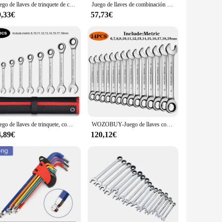
Juego de llaves de trinquete de cabeza fija, 1 piezas métrica de 6-30mm, acero al cromo vanadio, llaves universales para reparación de automóviles, herramientas manuales
Juego de llaves de combinación de trinquete Flexible, llave de trinquete, juegos de herramientas de mano métricas, herramientas de reparación de automóviles con transporte, 1 Juego
9,33€
57,73€
Juego de llaves de trinquete, combinación métrica estándar, reparación de automóviles y equipo doméstico
WOZOBUY-Juego de llaves combinadas de trinquete de cabeza fija, métricas, 6-19mm, 72 dientes, fabricadas con CR-V
4,89€
120,12€