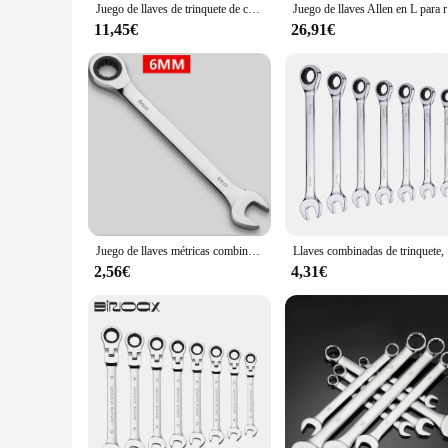
Juego de llaves de trinquete de cabeza flexible, 1 piezas métrica de 6-24mm, acero al cromo vanadio, llaves universales para reparación de automóviles, herramientas manuales
Juego de l
11,45€
26,91€
Juego de llaves métricas combinadas de trinquete, herramientas de tuerca para reparación, anillo de engranaje de diente fino, juego de llaves de tubo
Llaves c
2,56€
4,31€