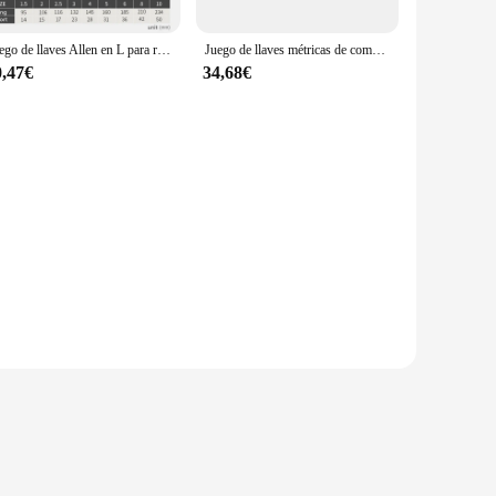
Juego de llaves Allen en L para reparación de bicicletas, juego de Llaves hexagonales de brazo largo de 9 piezas, 1,5mm a 10mm, herramientas manuales
Juego de llaves métricas de combinación de trinquete profesional, destornillador CRV72, engranaje de torsión, extracción de tuercas, herramienta de mano de reparación, 6-32MM
0,47€
34,68€