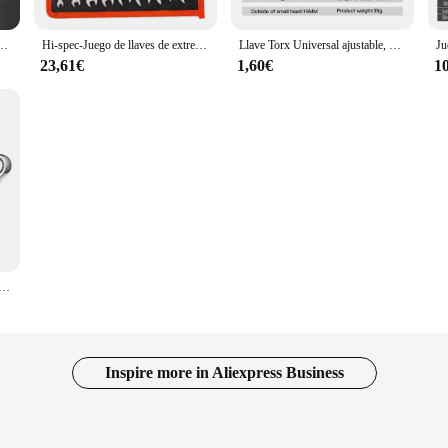
 herramientas manuales de reparación de automóviles, anillo abierto de cromo vanadio, 6-32mm, 1 unidad
Hi-spec-Juego de llaves de extremo abierto Delgado, llave Universal de apertura de un solo extremo, llave pequeña ultrafina, herramienta de mano de reparación Universal, 6-32mm
Llave Torx Universal ajustable, herramientas manuales de reparación, multifunción, doble cabezal, 3-17mm, 8-22mm
23,61€
1,60€
1
ón de trinquete de cabeza pivotante Flexible, herramienta de mano métrica de garaje para reparación de automóviles y el hogar, 8mm-13mm
Inspire more in Aliexpress Business