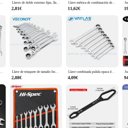
laves Allen en L para reparación de bicicletas, juego de Llaves hexagonales de brazo largo de 9 piezas, 1,5mm a 10mm
Llaves de doble extremo fijas, llave plana de taller de extremo abierto, 6, 7, 8, 9, 10, 11, 12, 13, 14, 15, 16, 17, 18, 19, 20, 21, 22, 24, 27, 30, 32
Llave métrica de combinación de trinquete, juego de llaves de trinquete multiherramienta, herramientas universales, herramientas de reparación de automóviles, 13 piezas
2,81€
11,62€
1
ombinadas de trinquete, juego individual para reparación de automóviles, 72 dientes, 1 unidad
Llave de trinquete de tamaño Imperial, juego de llaves de cabeza Flexible, herramientas manuales universales, herramienta de reparación de automóviles, 1/4-15/16 pulgadas
Llave combinada pulida opaca de 8-19mm, cabeza fija de trinquete 72T y extremo abierto, herramientas manuales de reparación de llaves de trinquete
2,88€
4,09€
9