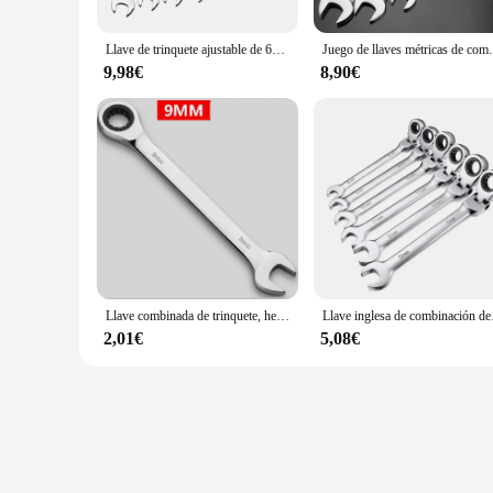
Llave de trinquete ajustable de 6mm-24mm para reparación rápida de bicicletas y coches, caja de herramientas de mano, Kit de llaves, enchufe
Juego de llaves métricas de combinación de piezas,
9,98€
8,90€
Llave combinada de trinquete, herramienta MANUAL de reparación de automóviles, 8-19mm, 1 ud.
Llave inglesa de combinaci
2,01€
5,08€