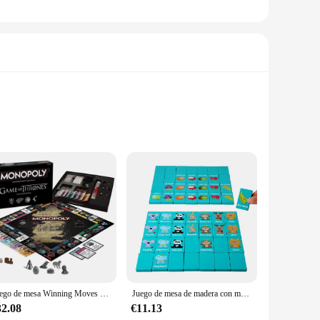
y durable but also gentle on children's skin, ensuring a safe
ing patterns, is sure to capture the imagination of children.
ach, these floaters are the perfect companions for hours of
Juego de mesa Winning Moves Games - Monopolio de Juego de Tronos de lujo
Juego de mesa de madera con memoria para niños, juego de Mahjong, juegos familiares, frutas, animales, dibujos animados, rompecabezas educativo temprano, juguete
e floaters are not only safe but also offer a sense of
32.08
€11.13
 stock up for the summer season. These sets are perfect for