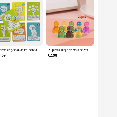
Tarjetas de gestión de ira, actividades de juego para calmar la mente y la baraja de tablero corporal
20 piezas-Juego de mesa de 24x16x12mm, marcadores de acrílico para juegos interactivos, piezas de ajedrez humanoide coloridas, accesorios para tarjetas
3.69
€2.98