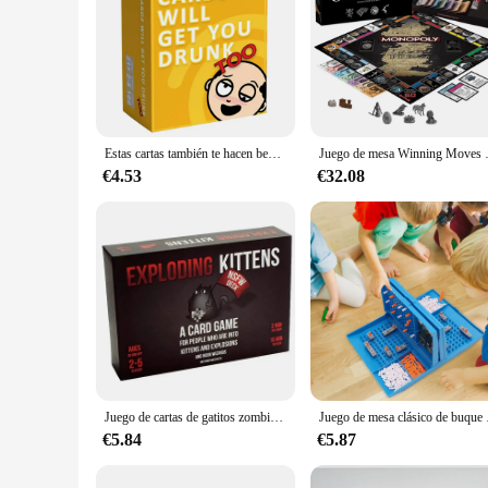
Estas cartas también te hacen beber [extendido], un divertido juego para beber de fiesta para adultos
Juego de mesa Winn
€4.53
€32.08
Juego de cartas de gatitos zombis para adultos, adolescentes y niños, entretenimiento nocturno, diversión familiar, 2-5 juegos
Juego de mesa clásico 
€5.84
€5.87