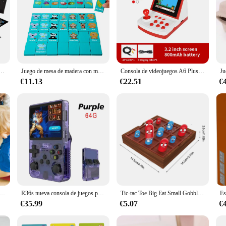
ing Moves Games - Monopolio de Juego de Tronos de lujo
Juego de mesa de madera con memoria para niños, juego de Mahjong, juegos familiares, frutas, animales, dibujos animados, rompecabezas educativo temprano, juguete
Consola de videojuegos A6 Plus Mini Arcade, consola de juegos retro portátil de 3,5 pulgadas, compatible con FC, pantalla de TV integrada, regalo para niños, 600
€11.13
€22.51
€
de buque de guerra, juego de mesa de estrategia para 2 jugadores, juego de Batalla en el mar para adultos y niños
R36s nueva consola de juegos portátil Linux de código abierto pantalla IPS de 3,5 pulgadas reproductor de vídeo portátil de 128GB regalo de Navidad
Tic-tac Toe Big Eat Small Gobble juego de mesa para niños, regalos de cumpleaños de Navidad para padres e hijos, juguetes educativos interactivos
€35.99
€5.07
€