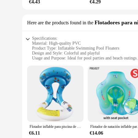
€4.43
€4.29
Flotadores para n
Here are the products found in the
Specifications:
Material: High-quality PVC
Product Type: Inflatable Swimming Pool Floaters
Design and Style: Colorful and playful
Usage and Purpose: Ideal for pool parties and beach outings
Typical Adaptive Scenario: Suitable for children aged 3-12 
Shape and Size: Designed to fit comfortably in standard poo
Features:
**Durable and Safe Construction**
Crafted from robust PVC, our inflatable swimming pool floater
and enjoyable experience. The floaters are easy to inflate a
**Versatile and Fun Design**
Our inflatable swimming pool floaters are not just about safe
The floaters come in sets, making them perfect for group play
splashing and relaxation.
Flotador inflable para piscina de bebés, chaleco salvavidas para niños, juguetes de juegos acuáticos de verano, flotadores de anillo
Flotador de natación infla
**Suitable for Children and Wholesale Purchases**
Our inflatable swimming pool floaters are designed with child
€6.11
€14.06
independence in the water. For those looking to purchase in b