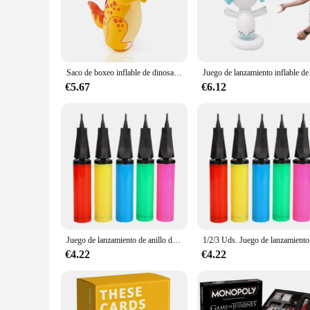
school event, or a community festival, this inflatable playset
**Effortless Setup and Portability**
Setting up the juego inflable chico is a breeze, thanks to its
individuals looking to add a fun element to their events. The
assembly required, you can focus on enjoying the party inste
Saco de boxeo inflable de dinosaurio para niños, juguetes deportivos para juegos, regalo de cumpleaños de Navidad, juguetes para padres e hijos
Juego de lanzamiento inflable de 
**Durable and Safe Play for All**
€5.67
€6.12
The safety of your guests is paramount, and the juego inflabl
withstand the rough and tumble of playtime. The inflatable's s
versatile addition to any playground or party venue. With its
Juego de lanzamiento de anillo de asta de Reno inflable para Navidad, niños y adultos, recuerdos de fiesta familiar, lanzamiento de anillos para interiores y exteriores, juguetes de juegos de Navidad
1/2/3 Uds. Jueg
€4.22
€4.22