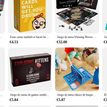
at's perfect for children aged 3-10 years. Designed with safety and durability i
orful and vibrant design is not only visually appealing but also stimulates child
s lightweight and compact design. It can be easily inflated and deflated, making 
 acorazado tradicional, interesante juego de mesa de acorazado para padres e hijos, entretenimiento para fiestas
Estas cartas también te hacen beber [extendido], un divertido juego para beber de fiesta para adultos
Juego de mesa Winning Moves Games - Monopolio de Juego de Tronos de lujo
t's ready for the next play session. This inflatable toy is perfect for both ind
€4.53
€32.08
€
active and engaging play. It can be used in various scenarios, from casual playdat
a reliable choice for parents and educators. The toy's design encourages children
dor support, this inflatable set is an excellent choice for schools, daycares, and
s de SLAPBURGER: ¡FASY PARA APERAR, EVILDLY FUN! JUEGO DE TARJETAS
Juego de cartas de gatitos zombis para adultos, adolescentes y niños, entretenimiento nocturno, diversión familiar, 2-5 juegos
Juego de mesa clásico de buque de guerra, juego de mesa de estrategia para 2 jugadores, juego de Batalla en el mar para adultos y niños
€5.84
€5.87
€