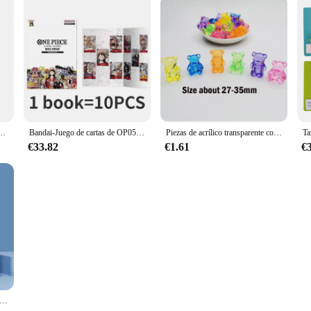
rtas conversacionales auténtico y significativo para niños y padres
Bandai-Juego de cartas de OP05-08Anime de One Piece, paquete de suplemento de cartas OPCG, póker de primera guerra, Original, STC01-10, trategy Kingdom
Piezas de acrílico transparente con forma de Animal, accesorios para juegos de mesa, 30x30x22mm, 5 unidades
€33.82
€1.61
€
ol flotante de juguete para niños, fútbol flotante eléctrico con luz LED, pelota de fútbol musical, juguetes deportivos para niños, juego al aire libre