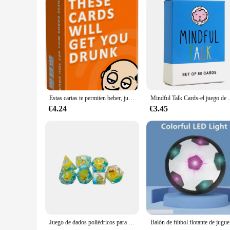
Estas cartas te permiten beber, juego divertido para adultos, fiestas, familiares y amigos
Mindful Talk Cards-el juego de ca
€4.24
€3.45
Juego de dados poliédricos para juegos de matemáticas, juego de dados de tortuga, juego de animales poliédricos para TRPG DND, accesorios para juegos de mesa, 7 piezas
Balón de fútb