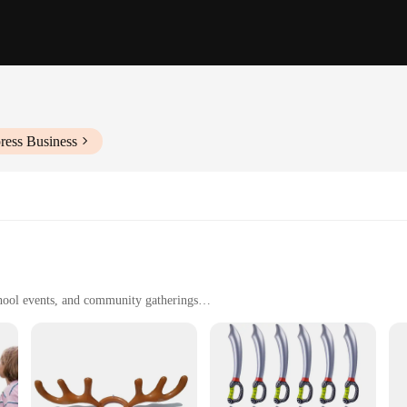
ress Business
school events, and community gatherings
sizes to accommodate various settings
te
 designed to captivate children and adults alike. Made from robust PVC, this infl
ke it a hit at any party or gathering, adding a splash of color and excitement t