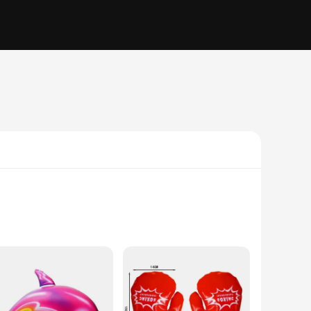
atable playset is not only durable but also offers a safe and
o the atmosphere. Whether you're hosting a birthday bash, a