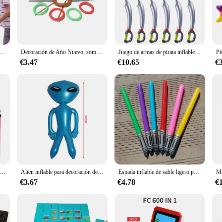
 is the perfect choice to keep your guests entertained and active.
 user-friendly design. The inflatable is lightweight and can be easily transported
 inflatable's compact size allows for easy storage and transport, ensuring that i
ad of setting up the entertainment.
conejito de Pascua, Kit de juegos de lanzamiento de conejo inflable de Pascua para niños, juegos familiares, juegos de lanzamiento para niños, niñas, niños y adultos
Decoración de Año Nuevo, sombrero de astas de reno divertido de Papá Noel, juguetes inflables, lanzamiento de anillos, juego de Navidad, actividad al aire libre, regalo de Navidad para niños
Juego de armas de pirata inflables para niños, espada inflable, suministros de fiesta de cumpleaños, juguetes de Cosplay, accesorios de escenario, 12 piezas
€3.47
€10.65
€
e chico is designed with this in mind. Made from high-quality PVC, this playset i
oft surface provides a safe landing for children, reducing the risk of injury. I
 robust construction and safety features, the juego inflable chico is a reliable 
o de lanzamiento de anillo de asta de Reno inflable, juegos de fiesta navideña familiar, lanzamiento de anillos para interiores y exteriores, regalos de Navidad, Juguetes
Alien inflable para decoración de fiesta, Alien de juguete para Cumpleaños, Halloween
Espada inflable de sable ligero para niños, juguete de 6 piezas para fanáticos de las estrellas, juego de guerra, accesorios para fiesta de cumpleaños, regalos
€3.67
€4.78
€