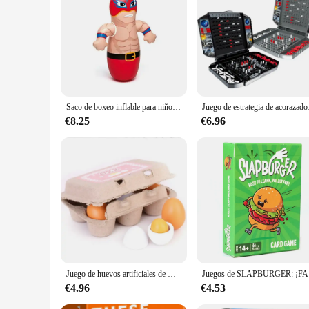
|Vendors|
**Versatile Playtime Companion**
The juego inflable chico is a versatile playtime companion th
material that ensures a long-lasting play experience. The col
playroom or backyard.
**Effortless Setup and Storage**
Setting up the juego inflable chico is a breeze, thanks to it
Saco de boxeo inflable para niños, juguetes deportivos para niños, regalo de Navidad y cumpleaños
Juego de estrategia de
use, the toy can be easily stored, saving space and ensuring i
for children to explore and develop their motor skills.
€8.25
€6.96
**Adaptive and Engaging Play**
The juego inflable chico is not just a toy; it's a gateway to 
ensures it can withstand the rigors of active play, making it 
and social interaction. With its wholesale availability and ven
play options for their young patrons.
Juego de huevos artificiales de madera para niños, juguete de manualidades, casa de madera, cocina, Educación Temprana, comida, 3/6 piezas
Juego
€4.96
€4.53