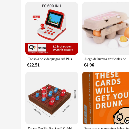
sale at swimming pool parties, beach outings, or as a standal
Consola de videojuegos A6 Plus Mini Arcade, consola de juegos retro portátil de 3,5 pulgadas, compatible con FC, pantalla de TV integrada, regalo para niños, 600
Juego de huevos artificiales de madera para niños, juguete de manualidades, casa de madera, 
€22.51
€4.96
Tic-tac Toe Big Eat Small Gobble juego de mesa para niños, regalos de cumpleaños de Navidad para padres e hijos, juguetes educativos interactivos
Estas c