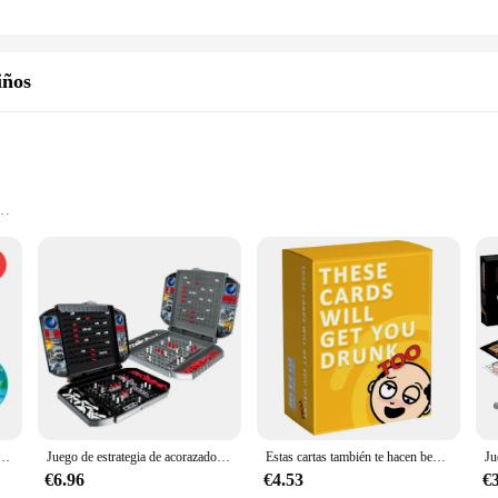
iños
years
ls
s are designed to withstand the rigors of poolside fun. The material is not onl
nd deflate, making them a convenient addition to any family's summer activities.
ty; they're also about fun. The playful design, featuring bright colors and engag
 or as gifts for friends and family. Whether it's a pool party or a day at the be
ble para bebés, anillo de baño circular, juguetes de verano para niños pequeños
Juego de estrategia de acorazado tradicional, interesante juego de mesa de acorazado para padres e hijos, entretenimiento para fiestas
Estas cartas también te hacen beber [extendido], un divertido juego para beber de fiesta para adultos
ren in mind, ensuring a comfortable and secure fit for kids aged 3-12 years. Th
€6.96
€4.53
€
ulk, our wholesale options cater to vendors, suppliers, and retailers looking to