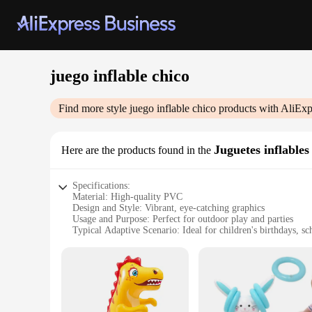
juego inflable chico
Find more style
juego inflable chico
products with AliExp
Juguetes inflables
Here are the products found in the
Specifications:
Material: High-quality PVC
Design and Style: Vibrant, eye-catching graphics
Usage and Purpose: Perfect for outdoor play and parties
Typical Adaptive Scenario: Ideal for children's birthdays, 
Shape or Size or Weight or Quantity: Available in multiple 
Performance and Property: Durable and easy to inflate/defla
Features:
**Engaging Entertainment for All Ages**
The juego inflable chico is a versatile addition to any event,
soft play experience. Its vivid and engaging graphics will ma