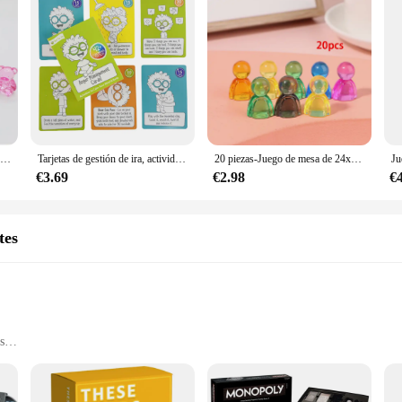
Piezas de acrílico transparente con forma de Animal, accesorios para juegos de mesa, 30x30x22mm, 5 unidades
Tarjetas de gestión de ira, actividades de juego para calmar la mente y la baraja de tablero corporal
20 piezas-Juego de mesa de 24x16x12mm, marcadores de acrílico para juegos interactivos, piezas de ajedrez humanoide coloridas, accesorios para tarjetas
€3.69
€2.98
€
tes
s
t for easy transport