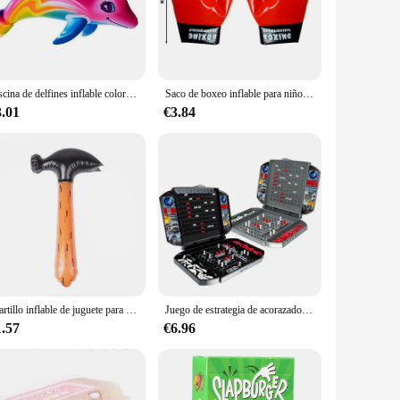
, making it an ideal choice for vendors, suppliers, and
t's always ready for the next big event. With no complex
Piscina de delfines inflable colorida para niños, juguete de juego de natación, flotador de piscina, deportes acuáticos, regalos para niños, 85cm
Saco de boxeo inflable para niños, Bopper con acción de rebote, juguetes inflables para niños
3.01
€3.84
s resistant to punctures and tears, ensuring that it can
t's perfect for both indoor and outdoor use, making it a
choice for both commercial and personal use.
Martillo inflable de juguete para bebés, suministros de juegos para fiestas, piscinas hinchables, Regalos divertidos, 1 unidad
Juego de estrategia de acorazado tradicional, interesante juego de mesa de acorazado para padres e hijos, entretenimiento para fiestas
1.57
€6.96