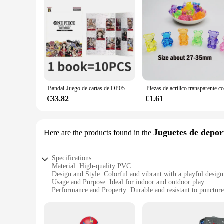
Bandai-Juego de cartas de OP05-08Anime de One Piece, paquete de suplemento de cartas OPCG, póker de primera guerra, Original, STC01-10, trategy Kingdom
€33.82
€1.61
Juguetes de depor
Here are the products found in the
Specifications:
Material: High-quality PVC
Design and Style: Colorful and vibrant with a playful design
Usage and Purpose: Ideal for indoor and outdoor play
Performance and Property: Durable and resistant to puncture
Shape or Size or Weight or Quantity: Compact and lightweigh
Applicable People: Suitable for children aged 3-10 years
Features: