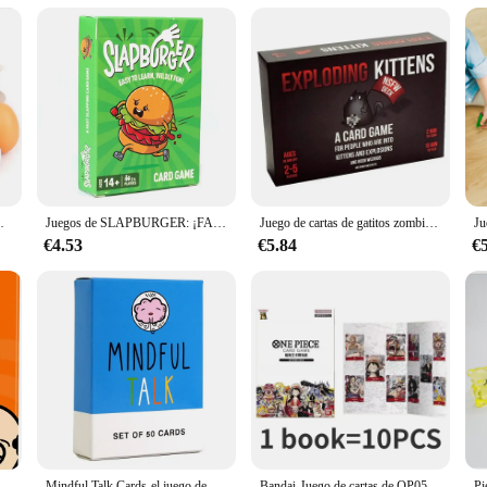
one item at toy stores and online marketplaces.
cocina, Educación Temprana, comida, 3/6 piezas
Juegos de SLAPBURGER: ¡FASY PARA APERAR, EVILDLY FUN! JUEGO DE TARJETAS
Juego de cartas de gatitos zombis para adultos, adolescentes y niños, entretenimiento nocturno, diversión familiar, 2-5 juegos
€4.53
€5.84
€
artas te permiten beber, juego divertido para adultos, fiestas, familiares y amigos
Mindful Talk Cards-el juego de cartas conversacionales auténtico y significativo para niños y padres
Bandai-Juego de cartas de OP05-08Anime de One Piece, paquete de suplemento de cartas OPCG, póker de primera guerra, Original, STC01-10, trategy Kingdom