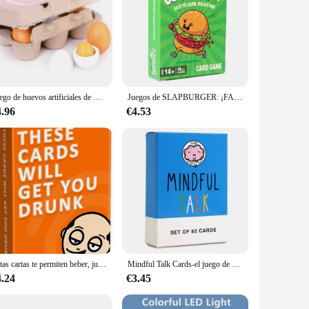
Juego de huevos artificiales de madera para niños, juguete de manualidades, casa de madera, cocina, Educación Temprana, comida, 3/6 piezas
Juegos de SLAPBURGER: ¡FASY PARA APERAR, EVILDLY FUN! JUEGO DE TARJETAS
4.96
€4.53
Estas cartas te permiten beber, juego divertido para adultos, fiestas, familiares y amigos
Mindful Talk Cards-el juego de cartas conversacionales auténtico y significativo para niños y padres
4.24
€3.45