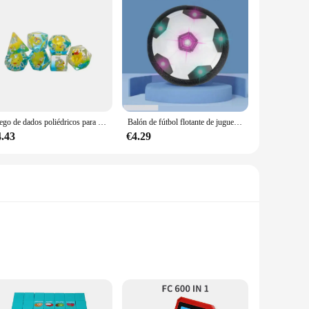
Juego de dados poliédricos para juegos de matemáticas, juego de dados de tortuga, juego de animales poliédricos para TRPG DND, accesorios para juegos de mesa, 7 piezas
Balón de fútbol flotante de juguete para niños, fútbol flotante eléctrico con luz LED, pelota de fútbol musical, juguetes deportivos para niños, juego al aire libre
4.43
€4.29