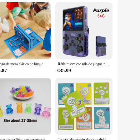
Juego de mesa clásico de buque de guerra, juego de mesa de estrategia para 2 jugadores, juego de Batalla en el mar para adultos y niños
R36s nueva consola de juegos portátil Linux de código abierto pantalla IPS de 3,5 pulgadas reproductor de vídeo portátil de 128GB regalo de Navidad
5.87
€35.99
Piezas de acrílico transparente con forma de Animal, accesorios para juegos de mesa, 30x30x22mm, 5 unidades
Tarjetas de gestión de ira, actividades de juego para calmar la mente y la baraja de tablero corporal