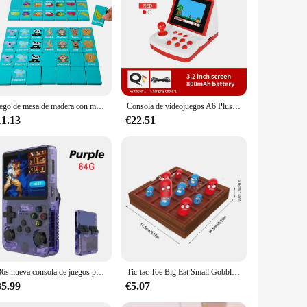
n mind, this inflatable toy is crafted from high-quality PVC
ren's imagination, making it an excellent addition to any
it a convenient choice for families on the go. When not in
Juego de mesa de madera con memoria para niños, juego de Mahjong, juegos familiares, frutas, animales, dibujos animados, rompecabezas educativo temprano, juguete
Consola de videojuegos A6 Plus Mini Arcade, consola de juegos retro portátil de 3,5 pulgadas, compatible con FC, pantalla de TV integrada, regalo para niños, 600
oor and outdoor play, offering a safe and engaging environment
11.13
€22.51
es to organized sports events. The inflatable's durability
 to engage in physical activity, promoting a healthy lifestyle
 recreational facilities looking to provide safe and enjoyable
R36s nueva consola de juegos portátil Linux de código abierto pantalla IPS de 3,5 pulgadas reproductor de vídeo portátil de 128GB regalo de Navidad
Tic-tac Toe Big Eat Small Gobble juego de mesa para niños, regalos de cumpleaños de Navidad para padres e hijos, juguetes educativos interactivos
35.99
€5.07