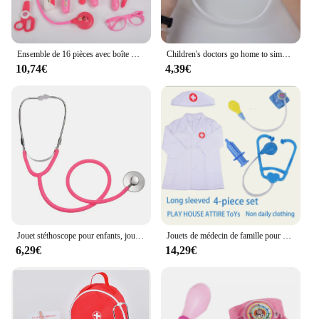
Ensemble de 16 pièces avec boîte médicale pour enfants, outils médicaux simulés pour médecin et infirmière, jouet familial
Children's doctors go home to simulate sphygmomanometer toys
10,74€
4,39€
Jouet stéthoscope pour enfants, jouets de simulation du médecin, jeux familiaux pour enfants, accessoires en plastique 216.239., cadeau garçon et fille
Jouets de médecin de famille pour enfants, stéthoscope à manches courtes ou longues, seringue transportée, simulation de jeu de plis d'infirmière, moniteur de pression artérielle
6,29€
14,29€