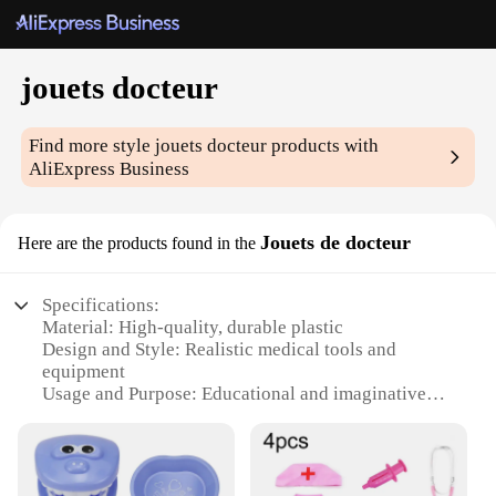
jouets docteur
Find more style
jouets docteur
products with
AliExpress Business
Jouets de docteur
Here are the products found in the
Specifications:
Material: High-quality, durable plastic
Design and Style: Realistic medical tools and
equipment
Usage and Purpose: Educational and imaginative
play for children
Type and Category: Doctor's play set
Performance and Property: Safe, non-toxic materials
Parts and Accessories: Comprehensive set of