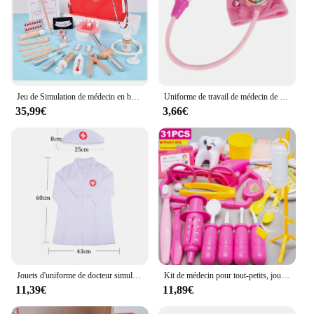
Jeu de Simulation de médecin en bois, jouets éducatifs pour enfants, jeu de rôle de dentiste, brosse de contrôle des dents, ensemble médical
Uniforme de travail de médecin de simulation UC pour enfants, manteau croisé, costume d'Halloween, ensemble de jouets cosplay pour bébé, fête d'anniversaire de paupières
35,99€
3,66€
Jouets d'uniforme de docteur simulés pour enfants, jeu de simulation en plastique, stéthoscope imbibé bleu, jeux interactifs parent-enfant, cadeaux pour enfants, TMZ
Kit de médecin pour tout-petits, jouet pour enfants, ensemble de jeu de simulation, costume Kiev illage, kit médical de dentiste, cadeaux d'anniversaire
11,39€
11,89€