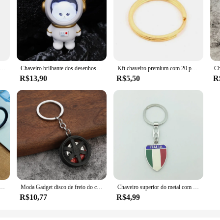
 Reino Unido Metal Keychain, Londres lembrança Keyring, brindes promocionais, estilo britânico de Londres, encantos saco, Premium
Chaveiro brilhante dos desenhos animados do astronauta, sensação Premium, linda luz luminosa, urso lindo, céu estrelado do gato kawaii, chaveiro astronauta, presente de aniversário
Kft chaveiro premium com 20 peças, aro de metal, aço, amarelo, banhado a ouro, fivela
R$13,90
R$5,50
R
 artesanal retro premium, corda macia, pingente durável, decoração elegante para sacos, chaves do carro, acessórios presentes
Moda Gadget disco de freio do carro, Acessórios Chaveiro, A maioria dos chaveiros Premium, Novo, 1Pc, 2023
Chaveiro superior do metal com letras para o presente, chaveiro da liga, chaveiro extravagante, saco do curso, forma, lembrança turística
R$10,77
R$4,99