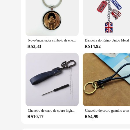
Novo/encantador símbolo de energia egípcio escaravelho, masculino e feminino chaveiro de carro premium e chaveiro de vidro convexo.
Bandeira do
R$3,33
R$14,92
Chaveiro de carro de couro high-end masculino pendurado na cintura anel anti-perda multifuncional chaveiro sensação premium, novo
Chaveiro de couro genuíno
R$10,17
R$4,99