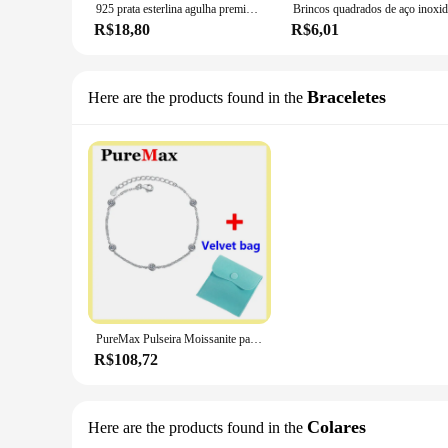
925 prata esterlina agulha premium metal corrente brincos de argola de prata para as mulheres tendência brincos de ouro festa moda jóias presentes
R$18,80
R$6,01
Braceletes
Here are the products found in the
PureMax Pulseira Moissanite para Mulheres, Ajustável Jóias de Festa, Prata 925, 0.5CT, Único, Original, GRA
R$108,72
Colares
Here are the products found in the