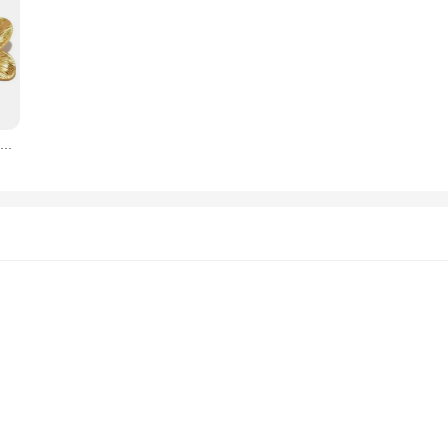
Brincos florais vintage para senhoras, à prova de alergia, moda francesa, banhado a ouro premium