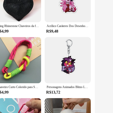
Bling Rhinestone Chaveiros da forma do coração Glitter Chaveiro Crystal Tassel Chaveiro, bolsa de couro Charm para mulheres e meninas, Premium SS6
Acrílico Caráteres Dos Desenhos Animados Chaveiros, Blitzo Loona, Múltiplos Estilos, Jóias De Moda Premium, Acessórios Bonitos, Edição limitada
$4,99
R$9,48
Chaveiro Curto Colorido para Sacos, Chaveiro Premium, Charme Key Tags, Caso Do Telefone Móvel, Cordão, Presente do Dia das Mães
Personagens Animados Blitzo Loona Chaveiro, Design Exclusivo, Joias Premium Fashion, Acessórios Criativos de Alta Qualidade, Hobbies
$4,99
R$13,72