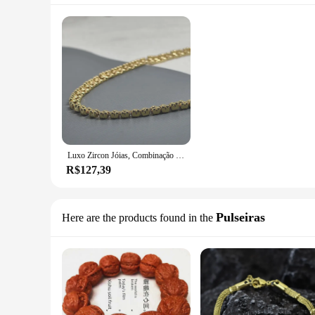
Luxo Zircon Jóias, Combinação de Cadeia Longa Espanhola, Ouro e Prata Urso, Prata 925, Fábrica Frete Grátis
R$127,39
Pulseiras
Here are the products found in the