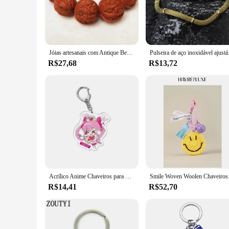
Jóias artesanais com Antique Beads, Wild áspero Beads, Walnut Pulseira, oito lados Groove Design, Premium, pequeno
Pulseira de aço inoxid
R$27,68
R$13,72
Acrílico Anime Chaveiros para Meninas, Pingente de Jóias, Fantasias Cosplay, Adereços DIY, Acessórios de Festa, Design Premium, Moda Kawaii, 1Pc
Smile Woven Woolen Chav
R$14,41
R$52,70