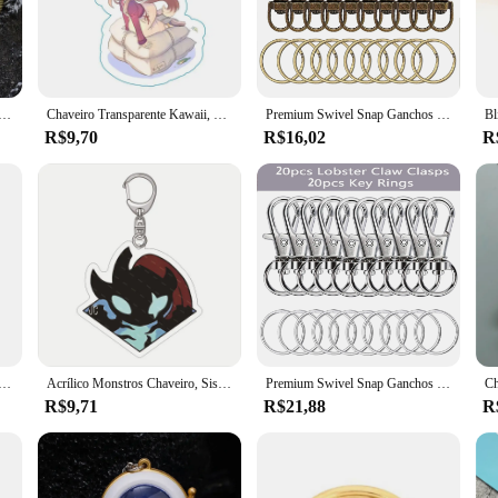
ável ajustável para homens, pulseira hipoalergênica unfading, presente perfeito para namorado, Chain Link, Premium
Chaveiro Transparente Kawaii, 6cm, Anime Japonês, Holo Fox, Simplicidade, Irregular, Jóias da Moda, Acessórios Estéticos Premium
Premium Swivel Snap Ganchos com Chaveiros, Cordão De Metal, Chaveiro Ganchos, Fechos De Lagosta, Artesanato De Jóias DIY, 35mm, 40Pcs
R$9,70
R$16,02
R
eiros para Mulheres, Pingente de bolsa escolar Premium Sense of Niche, Mochila Pendurada, Presente de Casal Criativo
Acrílico Monstros Chaveiro, Sistema de Cor Escura, Adorável Premium Alta Qualidade, Moda À Prova D' Água Jóias, Hobby Collectibles
Premium Swivel Snap Ganchos com Chaveiros, Cordão De Metal, Chaveiro Ganchos, Fechos De Lagosta, Artesanato De Jóias DIY, 32mm, 40Pcs
R$9,71
R$21,88
R