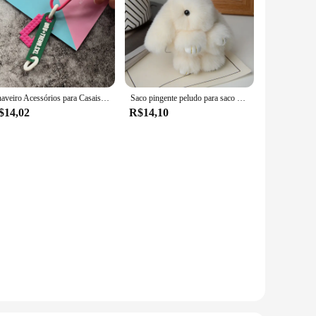
Chaveiro Acessórios para Casais, Cores Contrastantes Chaveiro para Sacos, Premium Car Chaveiro, Encantos Decorar, Metal Chaveiro, Presentes
Saco pingente peludo para saco premium da menina, Brinquedo de pelúcia coelho morto, boneca chave
$14,02
R$14,10