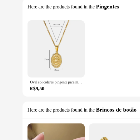
Pingentes
Here are the products found in the
Oval sol colares pingente para mulheres, colar impermeável cor de ouro, novo casal estética, gola de aço inoxidável premium
R$9,50
Brincos de botão
Here are the products found in the