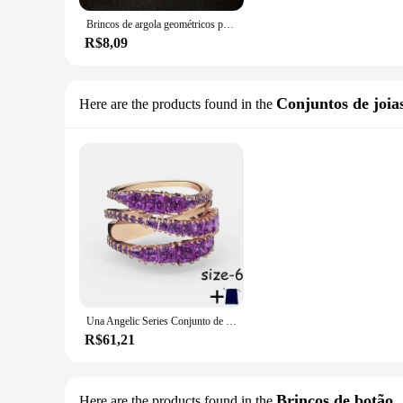
Brincos de argola geométricos para mulheres, estilo metálico, moda coreana, fivela de orelha premium, comutador simples, temperamento joias finas
R$8,09
Conjuntos de joia
Here are the products found in the
Una Angelic Series Conjunto de joias de prata para mulheres, colar zircão premium, brincos e bracelete, presente requintado, alta qualidade
R$61,21
Brincos de botão
Here are the products found in the