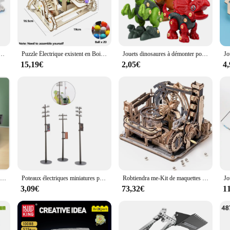
ateway to a world of creativity and learning. Designed for both children and hobb
ving skills. The kits come with a comprehensive set of components, including a
ture or a complex machine, the kits provide a platform for creative expression 
oshi, port spatial en marbre et kit de maquette manuelle, puzzles en bois, jouet de construction pour hommes et femmes, adolescents de 14 ans et plus
Puzzle Électrique existent en Bois 3D, Analyste de Construction de Modèles de Course à Marbre, Bricolage, Assemblage de Montagnes Russes, Artisanat pour Adultes et Enfants, Cadeaux
Jouets dinosaures à démonter pour enfants, ensemble de jouets de Construction avec perceuse électrique, Kit de jeu d'ingénierie de Construction, apprentissage STEM, 1 pièce
struction kits are not only sturdy but also eco-friendly. The materials used are s
solo projects and group activities. The sets are available for wholesale and bul
15,19€
2,05€
4
e engaging and educational products to their customers.
, catering to a wide range of skill levels. The easy-to-follow instructions ensu
d transportation, making them ideal for on-the-go entertainment. Whether it's for
MIMI-Ordinateur de bureau électrique rétro pour hommes et filles, cadeau de vacances, petit jouet d'assemblage de fête, nuits de construction mat37
Poteaux électriques miniatures pour paysage de train, poteau téléphonique, 3 pièces, 1/87
Robtiendra me-Kit de maquettes électriques Roshi, port spatial en marbre, puzzles 3D, casse-tête, puzzles en bois, jouet de construction, cadeaux pour hommes, femmes, adolescents
3,09€
73,32€
1