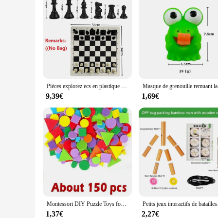
Pièces explorez ecs en plastique pour adultes et enfants, jouets intellectuels, jeu d'épicerie Rick, 65mm, 75mm, 95mm
Masque de gre
9,39€
1,69€
Montessori DIY Puzzle Toys for Kids, Sports Pose importer nights, Matching Game, Thinking Match, Logic Training Toys, Gift
Petits jeux interactifs de
1,37€
2,27€