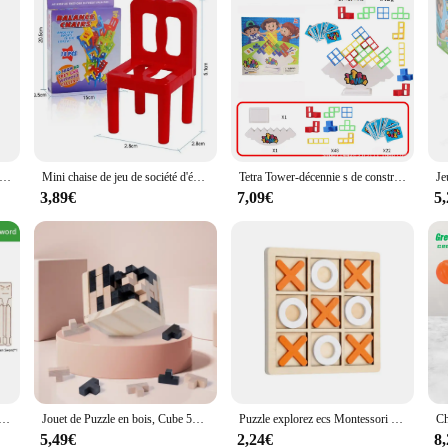
nouille remuant la langue pour enfants, cartes à lécher, jeux de société, jouets de fête de famille, anti-stress, drôle, jeu de puzzle de bureau
Mini chaise de jeu de société d'équilibre, blocs d'assemblage en plastique, chaises empilables, jeu familial, entraînement à l'équilibre, jouet pour enfants
Tetra Tower-décennie s de construction empilables pour enfants, jeu de société pour adultes, jeu d'équipe familial, cadeaux pour enfants, 48-64 pièces
3,89€
7,09€
5
 batailles de deux joueurs en bambou pour hommes, bricolage amusant, jeux de fête, jouet de bureau, marionnettes à fil, compétition
Jouet de Puzzle en bois, Cube 54T, jouets éducatifs pour enfants, jeu intellectuel pour adultes et passionnés de Puzzle
Puzzle explorez ecs Montessori XO pour enfants, puzzle 3D géométrique saillant, jeux de société pour enfants, jouets en bois
5,49€
2,24€
8