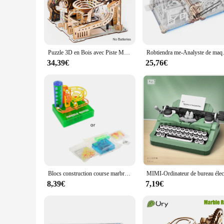
**Engaging Learning Experience**
The jeu de construction électrique is not just a toy; it's a g
experience that encourages hands-on learning and problem-sol
to create a multitude of models. Whether it's a simple struc
**Durable and Eco-Friendly Material**
Puzzle 3D en Bois avec Piste Mécanique Électrique et Manuelle, Kit de Nuit de Construction, Jouet d'Assemblage, Cadeau pour Adolescent et Adulte
Robtiendra me-Analyste de maquettes électriques R
Crafted from high-quality, durable plastic, these electric con
The kits are easy to assemble, making them perfect for both 
34,39€
25,76€
institutions, toy stores, and other vendors looking to provid
**Versatile and User-Friendly**
The electric construction kits are versatile and user-friendly
compact size of the sets makes them convenient for storage an
and inspire users of all ages.
Blocs construction course marbre piste boule labyrinthe électrique bricolage ont inséré des blocs pour
8,39€
7,19€