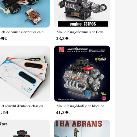
yists, these kits offer an engaging and educational
 variety of shapes, sizes, and colors, that can be assembled
and technical development.
Jouets de course électriques en bois télécommandés pour enfants, jouets sans fil à quatre roues motrices, innovation technologique, assemblés à la main, bricolage
Mould King-décennie s de Construction de Moteur V8 de Voiture de dehors MCL 10206, Briques de Simulation Technique, Modèle à Entraînement Électrique, Cadeau
afe for children and designed to withstand the rigors of play.
k purchases, making them an excellent choice for educational
,99€
38,39€
re that even beginners can assemble the models with ease. The
 personal use or as a gift, these kits are sure to delight
Jouet éducatif d'enfance classique, moteur électrique, pliable, FlyPaper, AiranaKit, moteur d'expérimentation étudiant, avion de bricolage
Mould King-Modèle de blocs de construction à entraînement électrique, moteur V8 Hurized, jouets de simulation, pièces de voiture techniques, cadeau LSX454, 10171
1,19€
41,39€