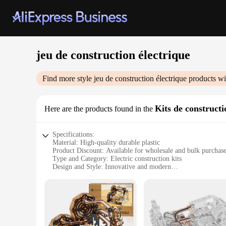
jeu de construction électrique
Find more style
jeu de construction électrique
products wi
Kits de construct
Here are the products found in the
Specifications:
Material: High-quality durable plastic
Product Discount: Available for wholesale and bulk purchas
Type and Category: Electric construction kits
Design and Style: Innovative and modern
Usage and Purpose: Educational and entertaining
Typical Adaptive Scenario: Ideal for children and hobbyists
Shape or Size or Weight or Quantity: Compact and easy to a
Performance and Property: Easy-to-follow instructions for 
Parts and Accessories: Comprehensive set of components
Features: