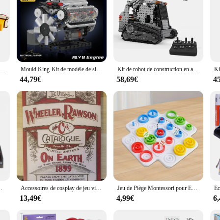
ants, dispositif de voie de catapulte électrique, ensemble de course de marbre, modèle mécanique, labyrinthe scientifique, cadeau d'assemblage IkAssembly 5
Mould King-Kit de modèle de simulation de moteur V8 MOC, blocs de construction à commande électrique, voiture jouet cadeau, batterie et moteur L
Kit de robot de construction en alliage, bulldozer, robotique, éducation, métal, télécommande
44,79€
58,69€
4
e, moteur turboréacteur, cadeau de jouet, TR900, 1/25
Accessoires de cosplay de jeu vidéo, catalogue Rawson Rdr2, cimetière de Wheeler et Co.
Jeu de Piège Montessori pour Enfant de 3 ans et Plus, Jouet de Société Interactif pour la Famille, ixÉducative, Cadeau de Noël pour Garçon
13,49€
4,99€
6