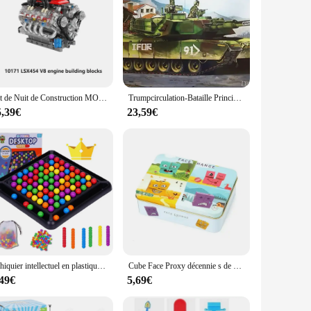
Kit de Nuit de Construction MOC Modèle V8 à Intervalles, Échelle 10088, avec Boîtier de Batterie, Moteur L, Briques à Entraînement Électrique, Jouets, Cadeau, 10171
Trumpcirculation-Bataille Principale Électrique M1A1HA, Échelle 00334 1/35, Assemblage Précieux, Analyste de Construction de Modèles pour Adultes, Jouets de Loisirs, Bricolage
5,39€
23,59€
Échiquier intellectuel en plastique, jouet parent-enfant, boule arc-en-ciel, jouets assortis, puzzle d'interaction, jeu de cerveau intelligent
Cube Face Proxy décennie s de construction, Jeu de société, Puzzle en bois, Expression Montessori, Blocos en bois pour enfants, Jeu de table de combat
,49€
5,69€