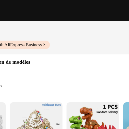
th AliExpress Business
ion de modèles
es
ssemble sets
quick assembly