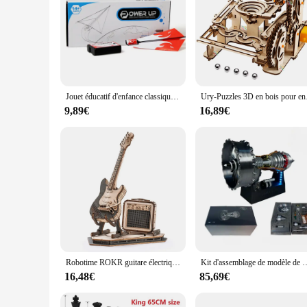
Jouet éducatif d'enfance classique, moteur électrique, pliable, FlyPaper, AiranaKit, moteur d'expérimentation étudiant, avion de bricolage
Ury-Puzzles 3D en bois pour enf
9,89€
16,89€
Robotime ROKR guitare électrique 3D Puzzle en bois pour enfants adultes assemblage jouets créatifs ensemble de blocs de construction pour cadeaux de noël
Kit d'assemblage de modèle de moteur d'avion, jet de simulation électriqu
16,48€
85,69€