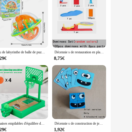
Jeu de labyrinthe de balle de puzzle 3D pour enfants, piste de boule d'acier, jouets de cerveau, 100 obstacles, garçons, filles, cadeaux d'anniversaire
Décennie s de restauration en plastique pour enfants, jouets de train, jeux d'avion, cadeau de Noël pour garçons et filles, 100 pièces
,29€
8,75€
Chaises empilables d'équilibre de jouet de jeu de société de famille pour des enfants, chaise délibérément de tabouret, affaire de singe
Décennie s de construction de jeu de carte de cube de visage proxy, puzzle en bois de bande dessinée, jouets d'instituts souligné d'anlande Montessori pour des enfants
,29€
1,92€