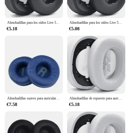
Almohadillas para los oídos Live 500 BT, repuesto de cojín para los oídos, espuma viscoelástica de cuero, Compatible con JBL Live 500BT, cubierta inalámbrica
Almohadillas para los oídos Live 500 BT, almohadillas para los oídos de espuma viscoelástica y cuero con proteína de repuesto, compatibles con JBL Live 500BT, inalámbricas
€5.18
€5.08
Almohadillas suaves para auriculares JBL Tune 500BT 600BTNC T450BT, almohadilla para los oídos de espuma de cuero con proteína, cojín de esponja redonda de repuesto, 1 par
Almohadillas de repuesto para auriculares inalámbricos, almohadillas para los oídos de espuma viscoelástica de cuero, Compatible con JBL Live 500BT, Live 500
€7.58
€5.18