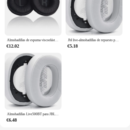
Almohadillas de espuma viscoelástica para auriculares jbl T450, 450bt, Tune 500, bt 600, 2 unidades
Jbl live-almohadillas de repuesto para auriculares inalámbricos, almohadillas de espuma suave de cuero para JBL LIVE500BT Live 500BT, 500
€12.02
€5.18
Almohadillas Live500BT para JBL LIVE 500BT, almohadillas para los oídos Live 500 BT, almohadillas para los auriculares, funda de cojín, pieza de reparación
€6.48