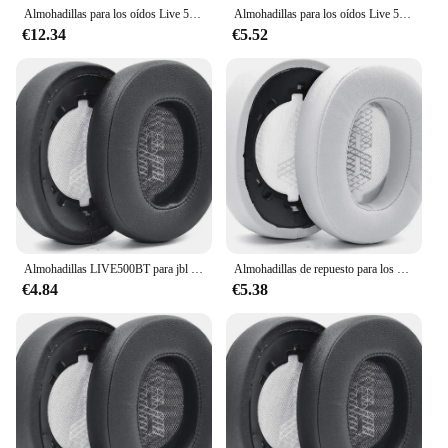
Almohadillas para los oídos Live 500 BT, almohadillas de espuma viscoelástica de cuero y proteína de repuesto, compatibles con auriculares inalámbricos JBL Live 500
Almohadillas para los oídos Live 500 BT, almohadillas para los oídos de espuma de memoria y cuero con proteínas de repuesto, compatibles con JBL Live 500BT Wireless
€12.34
€5.52
Almohadillas LIVE500BT para jbl Live 500 BT/Live 500BT, almohadillas para auriculares, cojín para auriculares, Funda de cuero con proteína, pieza de reparación, 1 par
Almohadillas de repuesto para los oídos JBL Live 500 BT, almohadillas de espuma viscoelástica de cuero, Compatible con Live 500BT Wireless
€4.84
€5.38