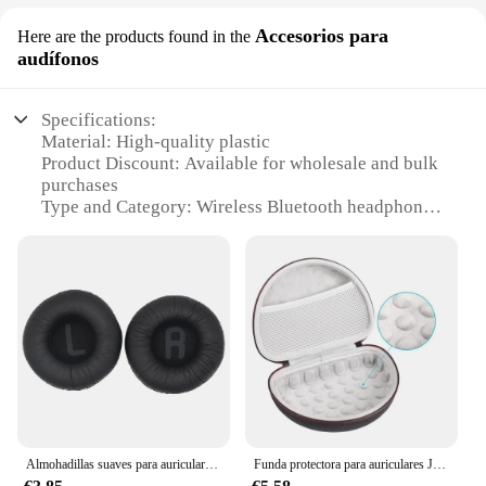
Accesorios para
Here are the products found in the
audífonos
Specifications:
Material: High-quality plastic
Product Discount: Available for wholesale and bulk
purchases
Type and Category: Wireless Bluetooth headphones
Design and Style: Sleek, lightweight design with
comfortable ear cups
Usage and Purpose: Ideal for music, calls, and
gaming
Performance and Property: JBL Pure Bass Sound
with noise-cancellation technology
Parts and Accessories: Includes charging cable and
user manual
Features:
|Wholesale|Vendors|
Almohadillas suaves para auriculares JBL Tune 500BT 600BTNC T450BT, almohadillas para los oídos de espuma de cuero con proteína, reemplazo de cojín, 1 par
Funda protectora para auriculares JBL Tune 510BT 500BT 600BTNC T450BT 660NC JR 300BT 310BT Sony MDR-ZX110, con cable inalámbrico