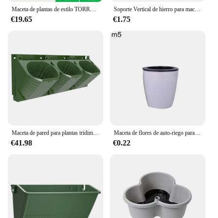
Maceta de plantas de estilo TORRE DE PLANTACIÓN Vertical, maceta de plantas de hierbas apilables, maceta de plantación de verduras, maceta de flores en forma de pétalo
Soporte Vertical de hierro para maceta de flores, cubo colgante de pared para jardín, balcón, barril de almacenamiento para jardín al aire libre, Cubo de decoración
€19.65
€1.75
Maceta de pared para plantas tridimensional, maceta colgante 3 en 1, maceta de pared Vertical, separación de agua y suelo de plástico
Maceta de flores de auto-riego para colgar en la pared, maceta Vertical, decoración para el jardín y el hogar
€41.98
€0.22