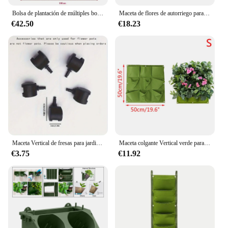
Bolsa de plantación de múltiples bolsillos, fieltro, bolsas de cultivo de frutas y flores para plantas, colgante Vertical, herramientas de jardín para el hogar, maceta de siembra
Maceta de flores de autorriego para jardín Vertical, maceta de bolsillo montada en la pared, plantas suculentas, bonsái, decoración del balcón del hogar
€42.50
€18.23
Maceta Vertical de fresas para jardinería, plantador apilable para interiores y exteriores, fresas, flores, hierbas, verduras, 1 paquete
Maceta colgante Vertical verde para jardín, bolsa para macetas de flores, montaje en pared, colgante
€3.75
€11.92