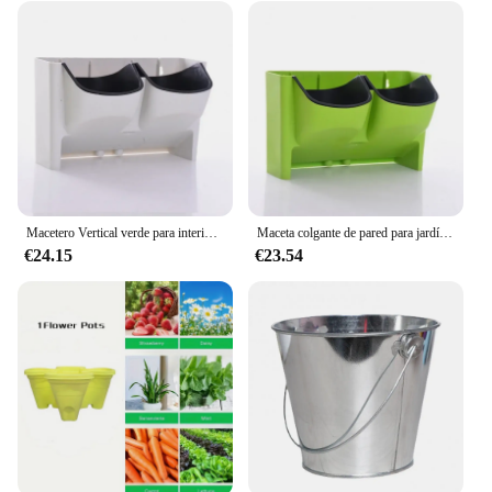
Macetero Vertical verde para interiores y exteriores, maceta colgante de pared, combinación creativa de maceta de plástico de resina
Maceta colgante de pared para jardín, maceta de flores apilable, maceta Vertical para plantas suculentas, bonsái verde, decoración del hogar
€24.15
€23.54