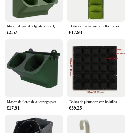
Maceta de pared colgante Vertical, macetas de flores de autorriego para jardinería
Bolsa de plantación de cultivo Vertical de 7 bolsillos, tela de fieltro colgante de pared, maceta de jardín al aire libre, contenedor de cultivo de flores y verduras
€2.57
€17.98
Maceta de flores de autorriego para jardín, maceta Vertical de bolsillo montada en la pared, plantas suculentas, bonsái, decoración del balcón del hogar, 1 unidad
Bolsas de plantación con bolsillos para colgar en la pared, maceta de flores para el hogar, bolsa de cultivo para jardín, maceta Vertical de Suculentas, decoración del hogar, nuevo
€17.91
€39.25