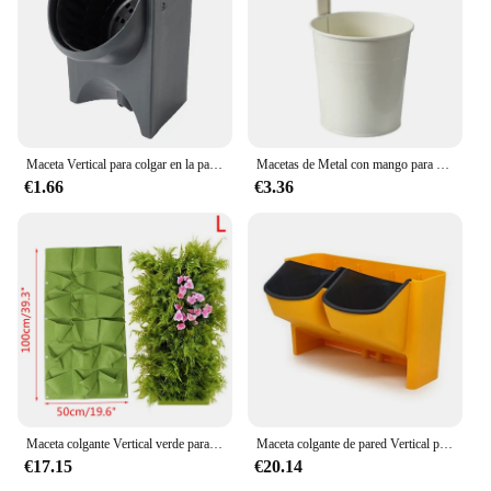
Maceta Vertical para colgar en la pared, maceta especial de color negro/verde, suculenta, para jardinería
Macetas de Metal con mango para colgar en la pared, 1 piezas, soporte de cubo Vertical para jardín, balcón, decoración del hogar
€1.66
€3.36
Maceta colgante Vertical verde para jardín, bolsa para macetas de flores, montaje en pared, colgante
Maceta colgante de pared Vertical para interiores y exteriores, maceta de flores de plástico de resina, combinación creativa
€17.15
€20.14