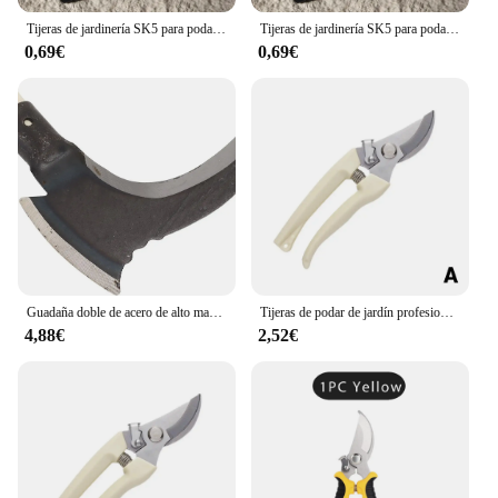
Tijeras de jardinería SK5 para podar árboles frutales, tijeras de podar de jardín para ramas, tijeras de podar florales, recolección de frutas, 1 piezas
Tijeras de jardinería SK5 para podar árboles frutales, tijeras de podar de jardín para ramas, tijeras de podar florales, recolección de frutas, 1 piezas
0,69€
0,69€
Guadaña doble de acero de alto manganeso, mango largo, corte de jardinería, corte de hierba, corte de madera, árbol, cuchillo curvo para agricultura
Tijeras de podar de jardín profesionales, herramientas de mano para huerto, bonsái, jardinería, Chopper
4,88€
2,52€