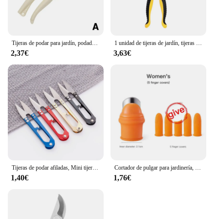
Tijeras de podar para jardín, podadora profesional para huerto, bonsái, jardinería al aire libre, Chopper, tijeras de podar, herramientas manuales
1 unidad de tijeras de jardín, tijeras de poda profesional afiladas, tijeras de podar, tijeras para jardín
2,37€
3,63€
Tijeras de podar afiladas, Mini tijeras para plantas de jardinería, herramienta de corte de ramas, cortadores de hilo de ropa de costura
Cortador de pulgar para jardinería, tijeras de podar, separador de verduras y plantas de jardín, herramienta de dedo, cortador de cocina multifunción
1,40€
1,76€