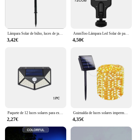
Lámpara Solar de búho, luces de jardín alimentadas por energía Solar, luz Led para decoración de jardín al aire libre, luces solares impermeables
AmmToo-Lámpara Led Solar de pared para exteriores, luz de inducción de cuerpo humano para jardín, terraza, puerta de garaje y calle, 72COB, 616B
3,42€
4,50€
Paquete de 12 luces solares para exteriores, lámpara de pared de 100LED con Sensor de movimiento, luces de seguridad de 270 °, ángulo de iluminación brillante para Patio trasero, jardín y Patio
Guirnalda de luces solares impermeables para exteriores, 8 modos, luces de Navidad para jardín, Patio, decoraciones de boda
2,27€
4,35€