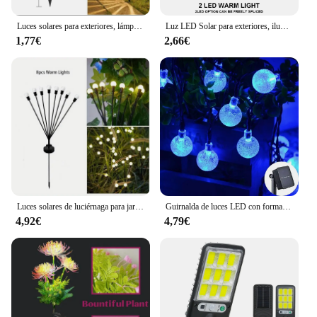
Luces solares para exteriores, lámpara de jardín alimentada por energía Solar, impermeable, para camino de paisaje, Patio trasero, césped, Patio decorativo
Luz LED Solar para exteriores, iluminación impermeable de pared para patio, calle, paisaje, decoración de jardín, lámpara de pared, 1 ~ 12 piezas
1,77€
2,66€
Luces solares de luciérnaga para jardín, lámparas decorativas impermeables de 1/2/4 piezas, para camino, Patio y paisaje
Guirnalda de luces LED con forma de globo de cristal Solar, guirnalda de luces de hadas de Navidad para decoración de fiesta de jardín, IP65, 8 modos de iluminación, 60 LED, 1 unidad/2 piezas
4,92€
4,79€