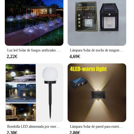
Luz led Solar de fuegos artificiales para exteriores, impermeable, 8 modos de iluminación, guirnalda de luces de Navidad, decoración de jardín, 90-200LED
Lámpara Solar de noche de tungsteno, lámpara de pared con Sensor de movimiento inteligente, 3 modos de iluminación, impermeable, decoración de patio y jardín
2,22€
4,69€
Bombilla LED alimentada por energía Solar, luz de energía impermeable para jardín al aire libre, calle, Panel Solar, luces de bola, lámpara de patio de césped, 1, 3, 6, 9 piezas
Lámpara Solar de pared para exteriores, luz de decoración de calle de patio, impermeable, iluminación luminosa de arriba y abajo, lámpara de paisaje de jardín, 4, 6, 8, 10LED
2,30€
2,80€