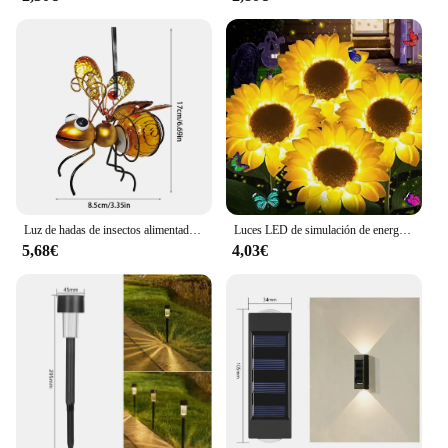
Luz de hadas de insectos alimentada por energía Solar, lámpara colgante de Metal para exteriores, lámpara de insectos voladores, impermeable para patio trasero, balcón, decoración de jardín
Luces LED de simulación de energía Solar, 1/3 cabezales, impermeables, para jardín, camino, patio, boda, vacaciones, decoración de jardín
5,68€
4,03€