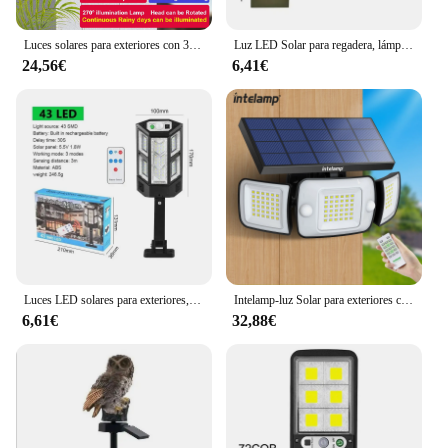
Luces solares para exteriores con 3 modos de Sensor de movimiento, lámpara de pared superbrillante IP65, farola impermeable para jardín, patio, camino, garaje
Luz LED Solar para regadera, lámpara colgante para decoración de jardín, hervidor, linterna impermeable para exteriores, camino de Villa, césped y patio
24,56€
6,41€
Luces LED solares para exteriores, lámpara con Sensor de movimiento, 4 modos, resistente al agua IP65, farol para jardín y calle, 9900LM, novedad
Intelamp-luz Solar para exteriores con Sensor de movimiento, lámpara de calle de pared brillante impermeable para jardín, patio, camino, garaje, escaleras, porche
6,61€
32,88€