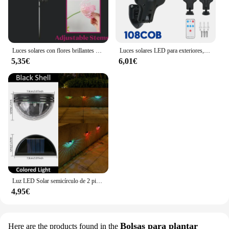
Luces solares con flores brillantes y tallos, luces de jardín al aire libre, camino, patio, césped, decoración del hogar, luces de césped
Luces solares LED para exteriores, lámpara Solar con Sensor de movimiento, 4 modos, resistente al agua IP65, farol para jardín y patio, 9900LM, novedad
5,35€
6,01€
Luz LED Solar semicírculo de 2 piezas, lámpara de pared impermeable para valla, jardín, escaleras, balcón, patio, lámparas alimentadas por energía Solar, Luces de decoración para exteriores
4,95€
Bolsas para plantar
Here are the products found in the