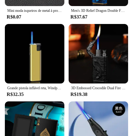
Mini moda isqueiros de metal à prova de vento chama verde isqueiro fino homens e mulheres fumar presentes por atacado
Men's 3D Relief Dragon Double Fire Isqueiro, Open Fire Conversão, Metal Windproof Jet, Crocodilo, Fumar Isqueiro a Gás, Presente, 2024
R$0.07
R$37.67
Grande pistola inflável reta, Windproof isqueiro, pistola de soldagem, ajudante de cozinha ao ar livre, presente de alta qualidade, novo
3D Embossed Crocodile Dual Fire Isqueiro, Windproof Metal Jet Fire Isqueiro, Chama Aberta, Gás Conversível Isqueiro, Smoking Men Gift
R$32.35
R$19.38