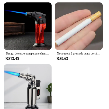
Design de corpo transparente chama de jato alto gás butano recarregável ajustável tocha de jato de butano mais leve ferramenta de ignição de chama
Novo metal à prova de vento portátil ignição visível janela ar inflável tocha mais leve cozinha ao ar livre ferramenta fumar masculino presente
R$13.45
R$9.63