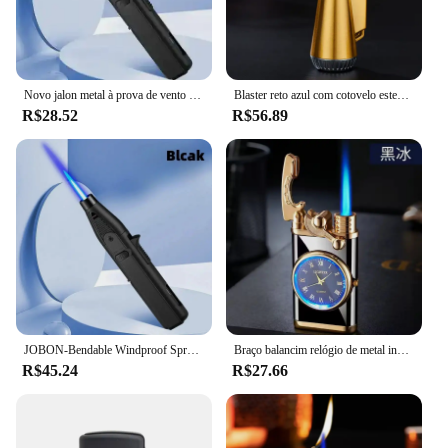
Novo jalon metal à prova de vento alta turbina fogo isqueiro gás portátil ao ar livre churrasco acampamento cozinha arma fogo presente dos homens
Blaster reto azul com cotovelo estendido, pequena pistola de pulverização, pistola de soldagem à prova de vento, acessórios para charuto, pequenas ferramentas masculinas, azul
R$28.52
R$56.89
JOBON-Bendable Windproof Spray Gun, Acampamento ao ar livre, Churrasco Soldagem, Chama de Alta Temperatura, Turbo Jet, Isqueiro a Gás, Criativo, 360 ° Uso
Braço balancim relógio de metal incomum gás isqueiros jet butano tocha isqueiro à prova de vento cigarro charuto isqueiro gadgets para homem wlth caixa
R$45.24
R$27.66