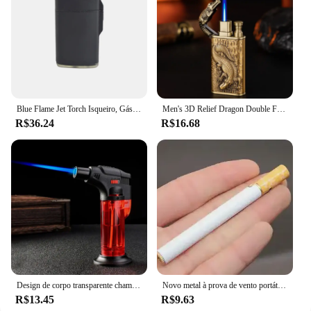
Blue Flame Jet Torch Isqueiro, Gás Butano Isqueiro, À Prova de Vento, Recarregáveis, Charuto, Cigarro, Pistola de pulverização ajustável
Men's 3D Relief Dragon Double Fire Isqueiro, Open Fire Conversão, Metal Windproof Jet, Crocodilo, Fumar Isqueiro a Gás, Presente, 2024
R$36.24
R$16.68
Design de corpo transparente chama de jato alto gás butano recarregável ajustável tocha de jato de butano mais leve ferramenta de ignição de chama
Novo metal à prova de vento portátil ignição visível janela ar inflável tocha mais leve cozinha ao ar livre ferramenta fumar masculino presente
R$13.45
R$9.63