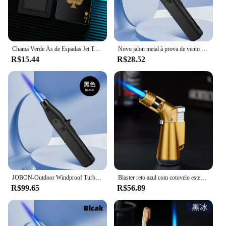
Chama Verde Ás de Espadas Jet Torch Isqueiro, Isqueiro butano recarregável, Isqueiro legal à prova de vento, Poker Design Presente, Novo
Novo jalon metal à prova de vento alta turbina fogo isqueiro gás portátil ao ar livre churrasco acampamento cozinha arma fogo presente dos homens
R$15.44
R$28.52
JOBON-Outdoor Windproof Turbo Torch Fire Spray Gun, Grande Metal Chama Azul, Gás Butano Isqueiro, Churrasco de Cozinha High End Presentes
Blaster reto azul com cotovelo estendido, pequena pistola de pulverização, pistola de soldagem à prova de vento, acessórios para charuto, pequenas ferramentas masculinas, azul
R$99.65
R$56.89