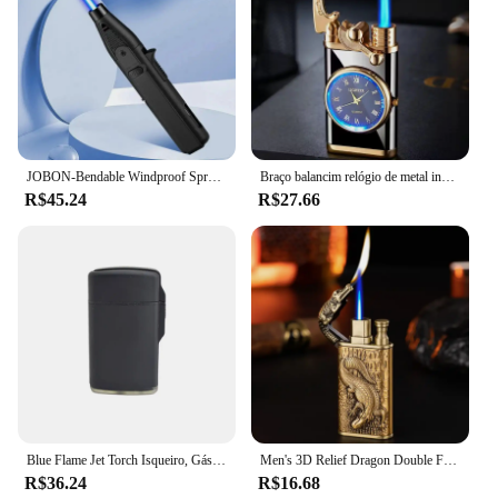
JOBON-Bendable Windproof Spray Gun, Acampamento ao ar livre, Churrasco Soldagem, Chama de Alta Temperatura, Turbo Jet, Isqueiro a Gás, Criativo, 360 ° Uso
Braço balancim relógio de metal incomum gás isqueiros jet butano tocha isqueiro à prova de vento cigarro charuto isqueiro gadgets para homem wlth caixa
R$45.24
R$27.66
Blue Flame Jet Torch Isqueiro, Gás Butano Isqueiro, À Prova de Vento, Recarregáveis, Charuto, Cigarro, Pistola de pulverização ajustável
Men's 3D Relief Dragon Double Fire Isqueiro, Open Fire Conversão, Metal Windproof Jet, Crocodilo, Fumar Isqueiro a Gás, Presente, 2024
R$36.24
R$16.68