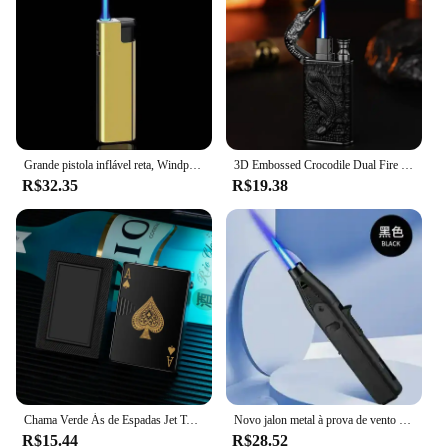
Grande pistola inflável reta, Windproof isqueiro, pistola de soldagem, ajudante de cozinha ao ar livre, presente de alta qualidade, novo
3D Embossed Crocodile Dual Fire Isqueiro, Windproof Metal Jet Fire Isqueiro, Chama Aberta, Gás Conversível Isqueiro, Smoking Men Gift
R$32.35
R$19.38
Chama Verde Ás de Espadas Jet Torch Isqueiro, Isqueiro butano recarregável, Isqueiro legal à prova de vento, Poker Design Presente, Novo
Novo jalon metal à prova de vento alta turbina fogo isqueiro gás portátil ao ar livre churrasco acampamento cozinha arma fogo presente dos homens
R$15.44
R$28.52