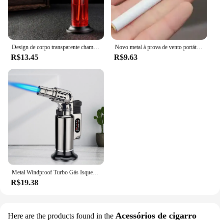
Design de corpo transparente chama de jato alto gás butano recarregável ajustável tocha de jato de butano mais leve ferramenta de ignição de chama
Novo metal à prova de vento portátil ignição visível janela ar inflável tocha mais leve cozinha ao ar livre ferramenta fumar masculino presente
R$13.45
R$9.63
Metal Windproof Turbo Gás Isqueiros, Tocha de soldagem, Poderoso isqueiro para charuto, Cozinha Cozinhando, Chama ajustável, Pistola de pulverização, Homens Presentes
R$19.38
Acessórios de cigarro
Here are the products found in the