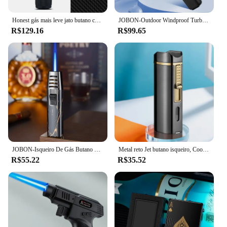
Honest gás mais leve jato butano charuto isqueiro à prova de vento tubo cozinha churrasco metal jóias soldagem isqueiro ao ar livre gadgets formen
JOBON-Outdoor Windproof Turbo Torch Fire Spray Gun, Grande Metal Chama Azul, Gás Butano Isqueiro, Churrasco de Cozinha High End Presentes
R$129.16
R$99.65
JOBON-Isqueiro De Gás Butano De Metal, Chama Azul, Tocha Turbo Reta, Isqueiro A Jato, Ao Ar Livre, À Prova De Vento, Cozinha, Cozimento, Churrasco, Ferramenta De Ignição
Metal reto Jet butano isqueiro, Cool charuto soco, acessórios para fumar, presentes dos homens, nova tocha de luxo
R$55.22
R$35.52