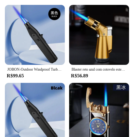
JOBON-Outdoor Windproof Turbo Torch Fire Spray Gun, Grande Metal Chama Azul, Gás Butano Isqueiro, Churrasco de Cozinha High End Presentes
Blaster reto azul com cotovelo estendido, pequena pistola de pulverização, pistola de soldagem à prova de vento, acessórios para charuto, pequenas ferramentas masculinas, azul
R$99.65
R$56.89