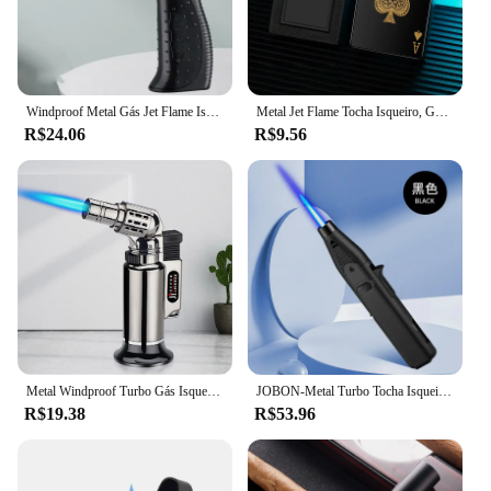
Windproof Metal Gás Jet Flame Isqueiro, Tocha Turbo Hot, Acampamento ao ar livre, Churrasco, Cozinha, Cozinhar Jóias, Ferramentas de soldagem, Presente dos homens, Novo, 2024
Metal Jet Flame Tocha Isqueiro, Gás Recarregável, Isqueiros Butano, Legal, Windproof, Poker Criativo, Novo Presente Fumar
R$24.06
R$9.56
Metal Windproof Turbo Gás Isqueiros, Tocha de soldagem, Poderoso isqueiro para charuto, Cozinha Cozinhando, Chama ajustável, Pistola de pulverização, Homens Presentes
JOBON-Metal Turbo Tocha Isqueiro, Windproof, Fogo Direto, Cozinha, Ao ar livre, Churrasco, Camping, Charuto, Ferramenta, Presentes High End
R$19.38
R$53.96