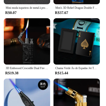
Mini moda isqueiros de metal à prova de vento chama verde isqueiro fino homens e mulheres fumar presentes por atacado
Men's 3D Relief Dragon Double Fire Isqueiro, Open Fire Conversão, Metal Windproof Jet, Crocodilo, Fumar Isqueiro a Gás, Presente, 2024
R$0.07
R$37.67
3D Embossed Crocodile Dual Fire Isqueiro, Windproof Metal Jet Fire Isqueiro, Chama Aberta, Gás Conversível Isqueiro, Smoking Men Gift
Chama Verde Ás de Espadas Jet Torch Isqueiro, Isqueiro butano recarregável, Isqueiro legal à prova de vento, Poker Design Presente, Novo
R$19.38
R$15.44