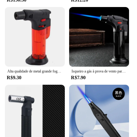
experience. Its performance is complemented by its
functionality, making it a must-have for anyone who
values quality and convenience. The lighter's design
is not just about aesthetics; it's about creating a
product that performs consistently, time and time
again.
Alta qualidade de metal grande fogo jato chama isqueiro 3 fogo gás butano isqueiro ao ar livre churrasco cozinha cozinhar tocha soldagem arma ferramentas
Isqueiro a gás à prova de vento para cozinhar cozinha Tocha de alta capacidade Isqueiro de turbina Pistola de pulverização Jóias Soldagem de metal Presentes masculinos
R$9.30
R$7.90