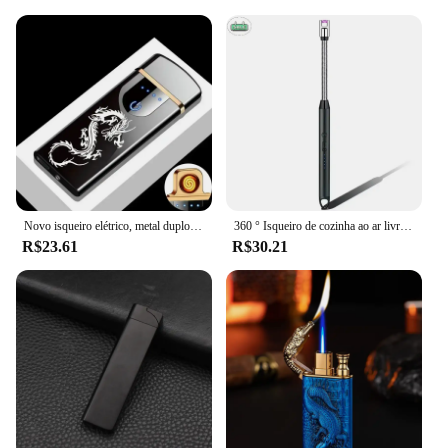
Novo isqueiro elétrico, metal duplo arco à prova de vento tela led toque ignição isqueiro, carregamento usb portátil mais leve, presente masculino
360 ° Isqueiro de cozinha ao ar livre usb recarregável portátil eletrônico mais leve bloqueio de segurança eco-amigável para velas fogões a gás 265mm
R$23.61
R$30.21