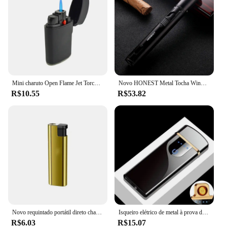
Mini charuto Open Flame Jet Torch, Isqueiro, Airbrush Isqueiro, À prova de vento, Chama Azul Recarregável, Gás butano
Novo HONEST Metal Tocha Windproof Isqueiro Caneta Recarregáveis Isqueiro Jet Flame Butano Isqueiro Cozinha BBQ Vela Gadget dos homens Camping
R$10.55
R$53.82
Novo requintado portátil direto chama azul isqueiro à prova de vento tocha eletrônica metal mais leve presentes por atacado presente de cozinha masculino/feminino
Isqueiro elétrico de metal à prova de vento, arco duplo, sem chama, plasma, recarregável, usb, display de energia led, sensor de toque
R$6.03
R$15.07