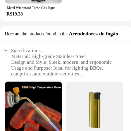
Metal Windproof Turbo Gás Isqueiros, Tocha de soldagem, Poderoso isqueiro para charuto, Cozinha Cozinhando, Chama ajustável, Pistola de pulverização, Homens Presentes
R$19.38
Acendedores de fogão
Here are the products found in the
Specifications:
Material: High-grade Stainless Steel
Design and Style: Sleek, modern, and ergonomic
Usage and Purpose: Ideal for lighting BBQs,
campfires, and outdoor activities
Performance and Property: Windproof, durable, and
easy to use
Parts and Accessories: Comes with a flint wheel for
reliable ignition
Quantity: Available in sets for wholesale and retail
purchase
Features:
**Reliable Ignition for Outdoor Adventures**