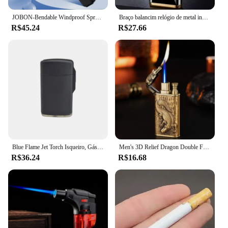
JOBON-Bendable Windproof Spray Gun, Acampamento ao ar livre, Churrasco Soldagem, Chama de Alta Temperatura, Turbo Jet, Isqueiro a Gás, Criativo, 360 ° Uso
Braço balancim relógio de metal incomum gás isqueiros jet butano tocha isqueiro à prova de vento cigarro charuto isqueiro gadgets para homem wlth caixa
R$45.24
R$27.66
Blue Flame Jet Torch Isqueiro, Gás Butano Isqueiro, À Prova de Vento, Recarregáveis, Charuto, Cigarro, Pistola de pulverização ajustável
Men's 3D Relief Dragon Double Fire Isqueiro, Open Fire Conversão, Metal Windproof Jet, Crocodilo, Fumar Isqueiro a Gás, Presente, 2024
R$36.24
R$16.68