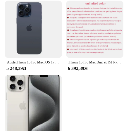
Apple iPhone 15 Pro Max iOS 17 8GB RAM 256GB ROM Apple A17 Super Retina XDR zed wyświetlacz IP68 odporny na kurz/wodę Dual SIM 5G
iPhone 15 Pro Max Dual eSIM 6,7" Oryginalny LTPO Super Retina XDR OLED Face ID NFC A17Pro 8 GB 256/512 GB/1 TB 98% Nowy telefon komórkowy 5G
5 248,39zł
6 392,39zł