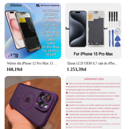
Wybór dla iPhone 12 Pro Max 13 14 Plus 15 PRO wyświetlacz Digitzer OLED dla X XS 11 12 13 Pro MAX 12 Mini wyświetlacz 13 Mini LCD
Ekran LCD OEM 6,7 cala do iPhone'a 15 Pro Max, ekran dotykowy wyświetlacza telefonu z pełną częścią zamienną Digitizer
168,19zł
1 253,39zł