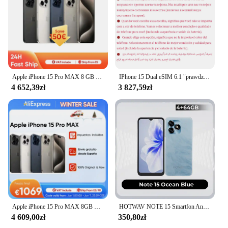
Apple iPhone 15 Pro MAX 8 GB RAM 256 GB ROM Telefon Apple A17 Pro Bionic Chip 6,7'' 120 Hz Super Retina XDR Wyświetlacz NFC Wersja CN
IPhone 15 Dual eSIM 6.1 "prawdziwa Super siatkówka XDR zed 128/256/512GB ROM 6GB RAM Face ID NFC A16 oryginalny 98% nowy telefon komórkowy 5G
4 652,39zł
3 827,59zł
Apple iPhone 15 Pro MAX 8GB RAM 256GB ROM telefon Apple A17 Pro Bionic Chip 6.7 ''120Hz Super Retina XDR wyświetlacz NFC CN wersja
HOTWAV NOTE 15 Smartfon Android 14 5160 mAh duża bateria Telefony komórkowe 8 GB + 64 GB 13 MP + 5 MP 6,6" HD + Ultra Mobilne podobne do IPone
4 609,00zł
350,80zł