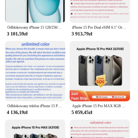
Odblokowany iPhone 15 128/256/512 GB ROM 6,1 'Oryginalny telefon komórkowy Super Retina OLED Dual-eSIM 6 GB RAM Face ID NFC A16 5G iPhone15
iPhone 15 Pro Dual eSIM 6.1" Oryginalny LTPO Super Retina XDR OLED 128/256/512GB/1TB 8GB Face ID NFC A17Pro 98% Nowy telefon komórkowy 5G
3 101,59zł
3 913,79zł
Odblokowany telefon iPhone 15 Pro 128/256/512GB 1TB ROM Dual eSIM 8GB RAM 6.1" Oryginalny telefon Super Retina OLED Face ID NFC A16 15Pro 5G
Apple iPhone 15 Pro MAX 8GB RAM 256GB ROM telefon Apple A17 Pro Bionic Chip 6.7 ''120Hz Super Retina XDR wyświetlacz NFC CN wersja
4 136,19zł
5 059,45zł