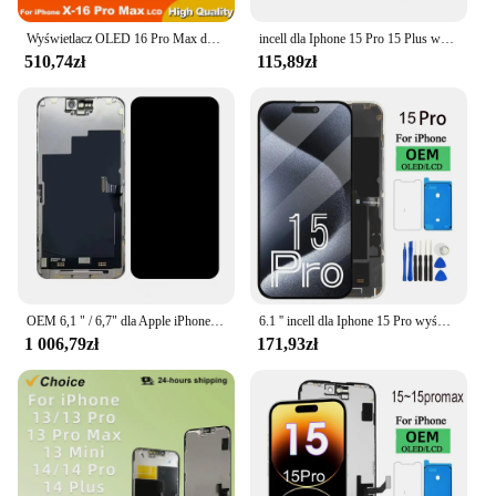
Wyświetlacz OLED 16 Pro Max do iPhone XR XS MAX 11 X Ekran dotykowy LCD 3D 15 do 12 14 Plus 11 Pro ekran 12 Mini wyświetlacz 13 Pro Max
incell dla Iphone 15 Pro 15 Plus wyświetlacz LCD ekran dotykowy Digitizer zgromadzenie dla Iphone 15 15 Promax wymiana ekranu LCD
510,74zł
115,89zł
OEM 6,1 " / 6,7" dla Apple iPhone 15 Pro/15 Pro Max/14 Pro Max wyświetlacz LCD ekran dotykowy Digitizer zgromadzenie naprawa wymień
6.1 '' incell dla Iphone 15 Pro wyświetlacz LCD ekran dotykowy Digitizer zgromadzenie dla Iphone 15 Pro OELD ekran LCD wymiana
1 006,79zł
171,93zł