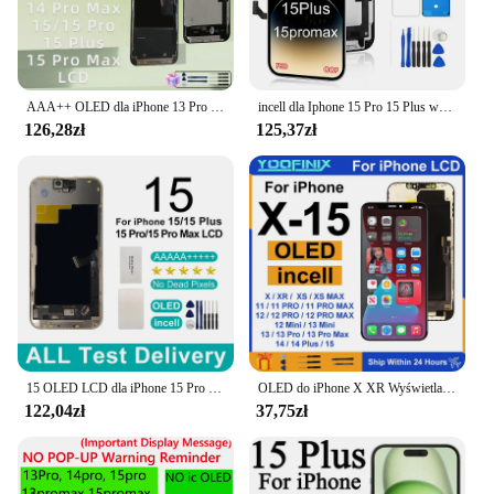
AAA++ OLED dla iPhone 13 Pro Max LCD 13 Mini 13 Ekran dotykowy Digitizer LCD dla iPhone 14 Pro Max 14 Plus 15 Pro Wyświetlacz LCD
incell dla Iphone 15 Pro 15 Plus wyświetlacz LCD ekran dotykowy Digitizer zgromadzenie dla Iphone 15 15 Promax wymiana ekranu LCD
126,28zł
125,37zł
15 OLED LCD dla iPhone 15 Pro Pantalla Ekran dotykowy 15 Plus Wyświetlacz z ekranem dotykowym 3D 15 Pro Max Zespół digitizera Wymień
OLED do iPhone X XR Wyświetlacz LCD XS MAX Ekran dotykowy do iPhone 11 Pro Max Wyświetlacz 12 Pro 13 Mini 14 Plus 15 LCD Wymień części
122,04zł
37,75zł