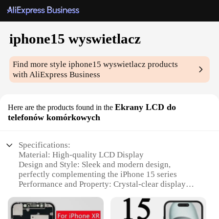
iphone15 wyswietlacz
Find more style
iphone15 wyswietlacz
products
with AliExpress Business
Ekrany LCD do
Here are the products found in the
telefonów komórkowych
Specifications:
Material: High-quality LCD Display
Design and Style: Sleek and modern design,
perfectly complementing the iPhone 15 series
Performance and Property: Crystal-clear display
with vibrant colors and sharp resolution
Parts and Accessories: Includes all necessary
components for a seamless installation