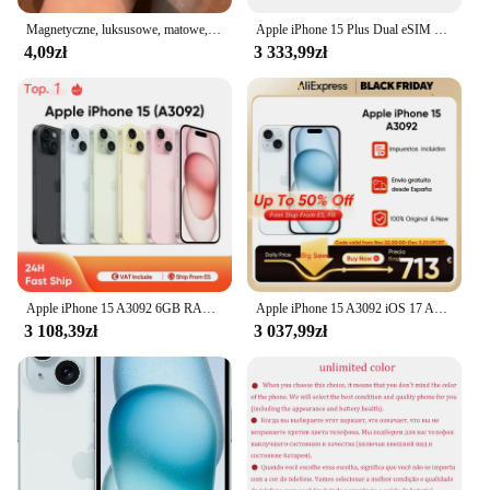
Magnetyczne, luksusowe, matowe, półprzezroczyste, odporne na wstrząsy etui do iPhone'a 16 15 14 13 12 11 Pro Max do bezprzewodowego ładowania Magsafe Cover
Apple iPhone 15 Plus Dual eSIM 6.7 "Oryginalny Super Retina OLED 128/256/512 GB ROM 6 GB RAM Face ID NFC A16 Oryginalny telefon komórkowy 5G
4,09zł
3 333,99zł
Apple iPhone 15 A3092 6GB RAM 128GB ROM iOS 17 6.1 ''Super Retina XDR zed wyświetlacz IP68 odporny na kurz/wodę Dual SIM
Apple iPhone 15 A3092 iOS 17 Apple A16 Bionic Chip Super Retina XDR zed wyświetlacz 48MP główny aparat IP68 wodoodporny
3 108,39zł
3 037,99zł