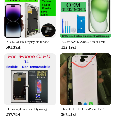
NO IC OLED Display dla iPhone 11Pro 12Pro 13Pro 14Pro 15Pro Max 11 12 13 14 mini LCD Solve Non-Genuine Screen Pop Up Problem
A3094 A2847 A3093 A3096 Premium Lcd dla IPhone 15 Plus Nowy wyświetlacz dotykowy z wymianą ekranu dotykowego 3D Wyświetlacz fabryczny
501,39zł
132,19zł
Ekran dotykowy bez dotykowego chipa OLED dla iPhone'a 13 14 15 zespół digitizera z ekranem dotykowym LCD rozwiązuje nieoryginalne wyskakujące okienko pr
Defect 6.1 "LCD dla iPhone 15 Pro ekran dotykowy Lcd Digitizer zgromadzenie dla iPhone 15Pro A2848, A3101, A3102 wyświetlacz
257,79zł
367,21zł