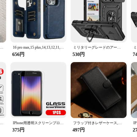
イズされた革のiPhoneケース,名前,イニシャル,文字,日曜大工,16, 15, 14, 13, 12, 11 pro max
16 pro max,15 plus,14,13,12,11,se,2,x,xs用の盗難防止レザーケースxr,8, 7
ミリタリーグレードのアーマーケース,リングスタンド,回転スライド,カメラレンズ,iPhone 16,14,13,12,11,15 pro max plus,12mini,x,xr用カバー7、8
656円
530円
7
用スクリーンプロテクター,モデル14, 13, 12, 11 pro max,6,6 s,7,8,15 plus用強化ガラスフィルム14pro、5個
IPhone用透明スクリーンプロテクター,モデル2020 7 8 plus,9h,4個
フラップ付きレザーケース,保護カバー,iphone 16, 15, 14, 13, 12, 11 pro max,x,xr,xs max,7,8,6 6s plus、se 2020、2022
375円
497円
2