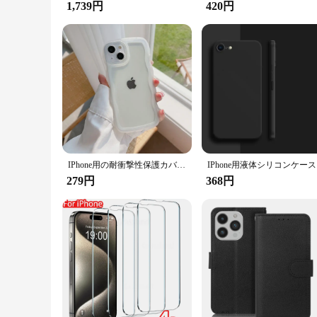
The iPhone 16 Pro case leather camera slide is not just a prod
1,739円
420円
from reliable wholesale vendors and suppliers ensures that y
maintaining its pristine condition.
IPhone用の耐衝撃性保護カバー,互換性のあるモデル15, 14, 13, 12, 11 pro max,mini,xs,se 7,8 plus,柔らかくてかわいい
IPh
279円
368円