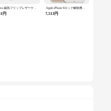
Zzxx-磁気フリップレザーケース,ウォレットカードスロット付き,iphone 15 pro max,14 plus,13 mini,12, 11,x,xs,xr,se,8用カバー7、6s、2022
Apple-iPhone 6ロック解除携帯電話,4.7インチ画面,スマートフォン,iOS,a8,8mp,rom16,64, 128GB,デュアルコア,指紋認識,4g lte,オリジナル
31円
7,513円