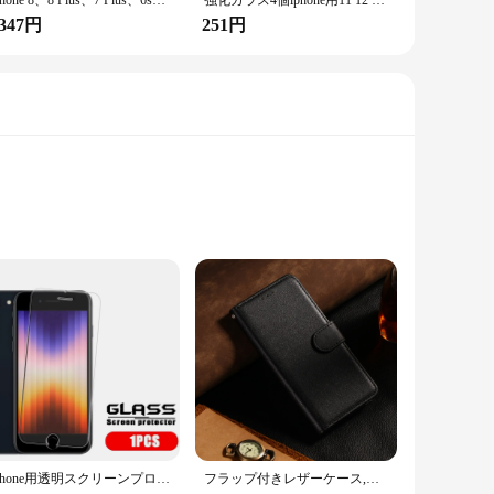
IPhone 8、8 Plus、7 Plus、6s、6sPlus用のデジタイザーマウント付きLCDタッチスクリーン
強化ガラス4個iphone用11 12 13 14 15プロxr x xs maxスクリーンプロテクターon iphone 12 13 mini 7 8 6 plus seガラス
,347円
251円
 not only offers a premium feel but also provides robust
king it an essential accessory for iPhone 16 Pro users who
m profile of the case maintains the sleek aesthetic of your
ng a combination of style and practicality.
IPhone用透明スクリーンプロテクター,モデル2020 7 8 plus,9h,4個
フラップ付きレザーケース,保護カバー,iphone 16, 15, 14, 13, 12, 11 pro max,x,xr,xs max,7,8,6 6s plus、se 2020、2022