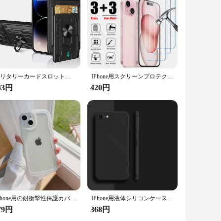
ミリタリーカードスロット付きケース,スライドホルダー付きケース,360磁気カメラケース,iPhone 16 15 14 13 pro max xr x 8 7 plus se,2022
IPhone用スクリーンプロテクター,モデル6in 1,15,14,13,12,11 pro max,plus,7,8,se,xr,x,xs,2020、2022
43円
420円
IPhone用の耐衝撃性保護カバー,互換性のあるモデル15, 14, 13, 12, 11 pro max,mini,xs,se 7,8 plus,柔らかくてかわいい
IPhone用液体シリコンケース,耐衝撃性ソフトTPU,8 se 2020 2020
79円
368円