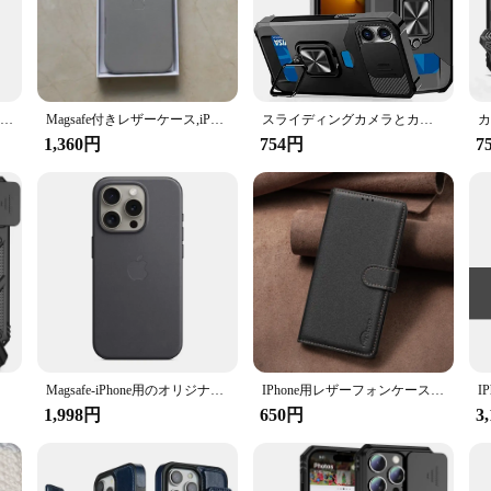
cessory; it's a statement of style and practicality. Crafted from premium leathe
your device remains protected while maintaining its sleek profile. The standout 
ut compromising its safety. This feature is especially useful for photographer
red to withstand the rigors of daily use. The robust construction ensures that y
by the thoughtful design that includes reinforced corners and a snug fit to preve
Nillkin-iPhone 16 pro max/16 pro/16 plus用の耐衝撃性レザーフラップケース,カメラ保護カバー
Magsafe付きレザーケース,iPhone用ケース,16 pro max,16 plus,ワイヤレス充電,ボックス付き磁気カバー,オリジナル
スライディングカメラとカードクリップ付きの頑丈な保護ケース,iPhone 16 15 14 13 12 pro max 8 7 plus mini se
tected.
1,360円
754円
7
ility. The wholesale availability and vendor support make it an ideal choice for 
 of users, from casual users to professionals who require a reliable case for the
s both style and functionality.
s,x,8,7
Magsafe-iPhone用のオリジナルの磁気レザーケース,ワイヤレス充電,iPhone 14,15,16,14 pro max
IPhone用レザーフォンケース,iPhone 16 pro max,iPhone 15, iPhone 14 plus,16 promax用ウォレットケース
1,998円
650円
3