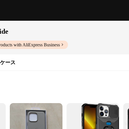
ide
oducts with AliExpress Business
&ケース
onstruction