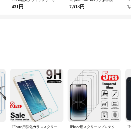
ーフラップウォレットケース,カードホルダー保護カバー,iPhone 15, 14 plus,13, 12 mini,11 pro max,x,xr,xs max,7,8 plus se 2020, 2022
Zzxx-磁気フリップレザーケース,ウォレットカードスロット付き,iphone 15 pro max,14 plus,13 mini,12, 11,x,xs,xr,se,8用カバー7、6s、2022
Apple-iPhone 6ロック解除携帯電話,4.7インチ画面,スマートフォン,iOS,a8,8mp,rom16,64, 128GB,デュアルコア,指紋認識,4g lte,オリジナル
431円
7,513円
1
ト
 style and functionality. Designed with a sophisticated leather finish, this case
ensures that your camera lens is always shielded from scratches and impacts, ma
ons and ports, ensuring that your iPhone 16 Pro remains fully functional. The sli
go or at home, this case is the perfect companion for your iPhone 16 Pro, offeri
用スクリーンプロテクター,モデル6in 1,15,14,13,12,11 pro max,plus,7,8,se,xr,x,xs,2020、2022
IPhone用強化ガラススクリーンプロテクター,7, 8, 6, 6s plus,se,2020, 2022, 3個
IPhone用スクリーンプロテクター,モデル14, 13, 12, 11 pro max,6,6 s,7,8,15 plus用強化ガラスフィルム14pro、5個