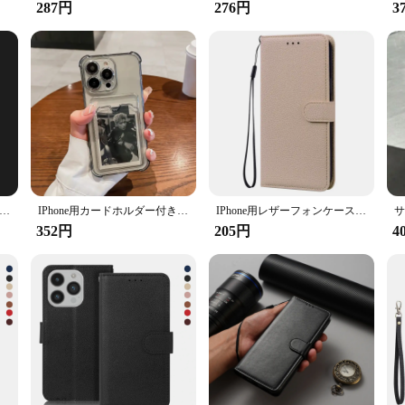
uct; it's a solution tailored for iPhone 16 Pro users who demand the best. It's an
287円
276円
3
ou can purchase it in bulk for sale or personal use. This case is a must-have fo
one用液体シリコンケース,耐衝撃性ソフトTPU,8 se 2020 2020
IPhone用カードホルダー付き透明ケース,耐衝撃性ウォレット,ソフトケース,iPhone 16,15,14,13,12,11 pro max,mini,x,xr,7 8プラス
IPhone用レザーフォンケース,2022ケース,iPhone SE用,13 11 12 pro max 8 7 plus 6s xr x xs max,2020
352円
205円
4