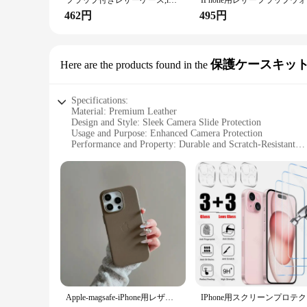
フラップ付きレザーケース,iphone 15, 14, 13, 12 mini,11 pro max,x,xr,xs max,7,8,6s plus,保護カバーse 2020, 2022
IPhone用レザ
462円
495円
保護ケースキッ
Here are the products found in the
Specifications:
Material: Premium Leather
Design and Style: Sleek Camera Slide Protection
Usage and Purpose: Enhanced Camera Protection
Performance and Property: Durable and Scratch-Resistant
Parts and Accessories: Includes Full Kit for iPhone 16 Pro
Applicable People: Ideal for iPhone 16 Pro Users
Features:
**Unmatched Protection for Your iPhone 16 Pro**
The iPhone 16 Pro case leather camera slide is a testament to
protection for your device. The unique camera slide feature 
value their device's appearance and functionality.
**Versatile and Convenient Design**
The case's versatile design allows for easy access to all butt
device while providing a secure grip. Whether you're on the 
**Adaptive Scenario and Supplier Reliability**
Apple-magsafe-iPhone用レザーケース,ワイヤレス充電,磁気ケース,公式,オリジナル,16 pro,max,16 plus
IPhone