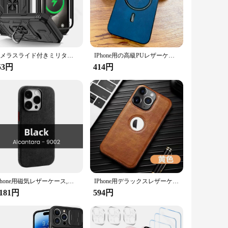
r, this case offers a luxurious feel that complements the
feature of this case is the innovative camera slide, which
s and videographers who need to capture moments swiftly.
our device is shielded from scratches, drops, and other
nt slips and falls. Whether you're on the go or at home, this
カメラスライド付きミリタリーアーマーカバー,保護,360度回転,iPhone 16,15,14,13,12,11 pro,xs,max,xr,plus
IPhone用の高級PUレザーケース,Magsafeワイヤレス充電ケース,16, 15, 14, 13, 12, 11 pro max plus,15pro,14pro,13pro max
53円
414円
businesses looking to offer high-quality iPhone accessories to
ir iPhone 16 Pro. The ease of use and the convenience of the
IPhone用磁気レザーケース,デラックス,スエード,16 pro max,15,14,13,12 mini
IPhone用デラックスレザーケース,シリコンレンズ保護ケース,オリジナルロゴ穴付き,iPhone 15 pro max 16 14 13 12 11 xs xr 7 8 plus
,181円
594円