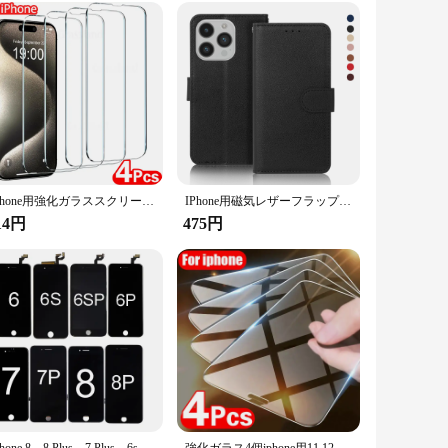
IPhone用強化ガラススクリーンプロテクター,保護フィルム,16, 15, 14, 13, 12, 11 pro max,7,8 plus,x,xs,xr,4個
IPhone用磁気レザーフラップケース,iPhone 16,15,14 pro max,13 pro max,12,11 pro max,se,x,xr,xs,8,7,6 6s plus,5s,se,2022
14円
475円