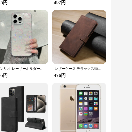
 essential part of any iPhone 16 Pro set, and its availability
75円
497円
r anyone looking to safeguard their iPhone 16 Pro while
サンリオ-レーザーホルダー付き電話ケース,ハローキティ,カワイイ,iphone 16 15 14 12 13 11 pro max xr xs max 7 8 plus mini y2k
レザーケース,デラックス磁気フリップ,カードスロットスタンド,Apple iPhone x,xr,xs,max,se,8, 7, 6s plus,2020用カバー
05円
476円