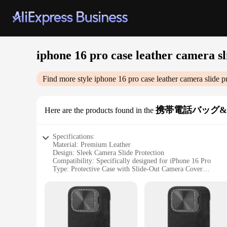
iphone 16 pro case leather camera sl
Find more style
iphone 16 pro case leather camera slide
pr
携帯電話バッグ
Here are the products found in the
Specifications:
Material: Premium Leather
Design: Sleek Camera Slide Protection
Compatibility: Specifically designed for iPhone 16 Pro
Type: Protective Case with Slide-Out Camera Cover
Category: Mobile Phone Accessories
Features: Wholesale Availability, Vendor Support, Durable C
Features:
|Vendors|
**Elegant Protection Meets Convenience**