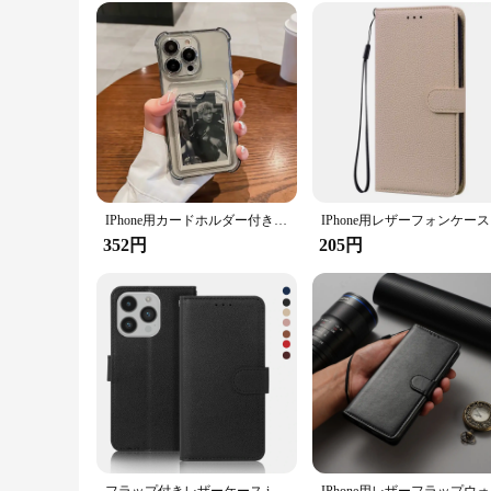
IPhone用カードホルダー付き透明ケース,耐衝撃性ウォレット,ソフトケース,iPhone 16,15,14,13,12,11 pro max,mini,x,xr,7 8プラス
IPhone
352円
205円