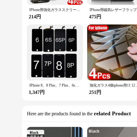
IPhone用強化ガラススクリーンプロテクター,保護フィルム,16, 15, 14, 13, 12, 11 pro max,7,8 plus,x,xs,xr,4個
IPhone用磁
214円
475円
IPhone 8、8 Plus、7 Plus、6s、6sPlus用のデジタイザーマウント付きLCDタッチスクリーン
強化ガラス4個iphone用11 12 13
1,347円
251円
related Product
Here are the products found in the