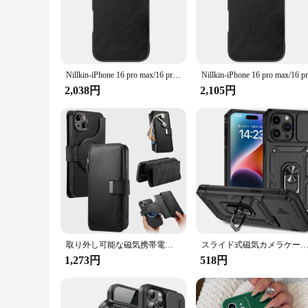
The iPhone 16 Pro Case Leather Camera Slide is not just an ac
sophistication of your iPhone. The sleek design ensures that 
provides quick and easy access to your phone's camera witho
**Durable and Reliable**
Designed with the iPhone 16 Pro in mind, this case is enginee
potential damages. The case's durability is further enhanced 
Nillkin-iPhone 16 pro max/16 pro/16 plus用の耐衝撃性レザーフラップケース,カメラ保護カバー
case provides the peace of mind that your iPhone is well-pro
2,038円
2,105円
**Adaptable and User-Friendly**
This case isn't just about protection; it's also about adaptab
their customers. The set is designed to cater to a wide range
camera slide make this case a must-have for anyone who value
取り外し可能な磁気携帯電話ケース,iPhone 16,15 pro,14,13,12,11 pro max用の革製ケース,2 in 1ケース
スライド式磁気カメラケース,回転リング,iPhone 16, 15, 14, 13, 12, 11 pro max,15 plus,xr,x
1,273円
518円