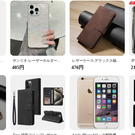
用レザーフォンケース,2022ケース,iPhone SE用,13 11 12 pro max 8 7 plus 6s xr x xs max,2020
サンリオ-レーザーホルダー付き電話ケース,ハローキティ,カワイイ,iphone 16 15 14 12 13 11 pro max xr xs max 7 8 plus mini y2k
レザーケース,デラックス磁気フリップ,カードスロットスタンド,Apple iPhone x,xr,xs,max,se,8, 7, 6s plus,2020用カバー
405円
476円
2