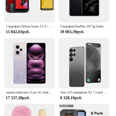
Смартфон Ulefone Armor 15, 6 + 128 ГБ, 2,4 ГГц, Android 12, NFC
Смартфон OnePlus 10T 5g Global Rom Snapdragon 8Gen1 SUPERVOOC Charge 4800 мАч 6,7-дюймовая AMOLED-камера 50 МП, используемый телефон
15 042,03руб.
39 003,39руб.
xiaomi redmi note 12 pro 5G Android 6,67 дюйма 8 ГБ ОЗУ 256 ГБ ПЗУ Разблокировано Все цвета в хорошем состоянии Оригинальный использованный телефон
New S25 smartphone 5G 7.3-inch high-definition Android14 Snapdragon 8gen3 10core dual SIM phone 7800mAh unlocking mobile phones
17 537,38руб.
8 328,19руб.