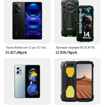
Xiaomi Redmi note 12 pro 5G Android 6,67 дюйма ОЗУ 8 ГБ ПЗУ 256 ГБ Qualcomm Snapdragon 778G используемый телефон
Прочный смартфон BLACKVIEW OSCAL PILOT 2, 8 ГБ, 256 ГБ, 8800 мАч, мобильный телефон Helio G99 6,5 дюйма, 120 Гц, с двумя светодиодными фонариками
25 457,49руб.
22 859,76руб.