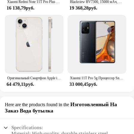
Xiaomi Redmi Note 11T Pro Plus 5G 6,6 дюйма 2460x1080 пикселей 120 Вт быстрая зарядка 4400 мАч б/у аккумулятор для телефона
Blackview BV7300, 15000 мАч, 18 ГБ (6 + 12), 256 ГБ, Android 14 телефона, двойной светильник для кемпинга, прочный смартфон Helio G81, восьмиядерный NFC
16 138,79руб.
19 368,28руб.
Оригинальный Смартфон Apple iPhone 14 Plus, телефон с идентификацией по лицу, экран 6,7 дюйма, 6 ГБ ОЗУ 128/256/512 Гб ПЗУ, двойная камера 12 МП, A15, IOS, шестиядерный процессор
Xiaomi 11T Pro 5g Процессор Snapdragon 888 Android 6,67 дюйма ОЗУ 8 ГБ ПЗУ 256 ГБ 108 МП Камера Используемый телефон
64 479,11руб.
33 000,45руб.
Изготовленный На
Here are the products found in the
Заказ Вода бутылка
Specifications:
Material: High-quality, durable stainless steel