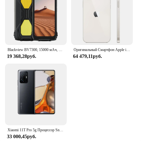
Blackview BV7300, 15000 мАч, 18 ГБ (6 + 12), 256 ГБ, Android 14 телефона, двойной светильник для кемпинга, прочный смартфон Helio G81, восьмиядерный NFC
Оригинальный Смартфон Apple iPhone 14 Plus, телефон с идентификацией по лицу, экран 6,7 дюйма, 6 ГБ ОЗУ 128/256/512 Гб ПЗУ, двойная камера 12 МП, A15, IOS, шестиядерный процессор
19 368,28руб.
64 479,11руб.
Xiaomi 11T Pro 5g Процессор Snapdragon 888 Android 6,67 дюйма ОЗУ 8 ГБ ПЗУ 256 ГБ 108 МП Камера Используемый телефон
33 000,45руб.