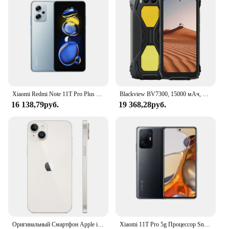
Xiaomi Redmi Note 11T Pro Plus 5G 6,6 дюйма 2460x1080 пикселей 120 Вт быстрая зарядка 4400 мАч б/у аккумулятор для телефона
Blackview BV7300, 15000 мАч, 18 ГБ (6 + 12), 256 ГБ, Android 14 телефона, двойной светильник для кемпинга, прочный смартфон Helio G81, восьмиядерный NFC
16 138,79руб.
19 368,28руб.
Оригинальный Смартфон Apple iPhone 14 Plus, телефон с идентификацией по лицу, экран 6,7 дюйма, 6 ГБ ОЗУ 128/256/512 Гб ПЗУ, двойная камера 12 МП, A15, IOS, шестиядерный процессор
Xiaomi 11T Pro 5g Процессор Snapdragon 888 Android 6,67 дюйма ОЗУ 8 ГБ ПЗУ 256 ГБ 108 МП Камера Используемый телефон