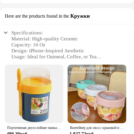
Кружки
Here are the products found in the
Specifications:
Material: High-quality Ceramic
Capacity: 16 Oz
Design: iPhone-Inspired Aesthetic
Usage: Ideal for Oatmeal, Coffee, or Tea
Type: Wholesale and Vendor-Ready
Quantity: Available in Sets
Features:
**Unmatched Style and Functionality**
Elevate your morning routine with the iPhone 16 Oz
Oatmeal Кружки, a perfect blend of style and
functionality. Designed with the iPhone enthusiast
in mind, these kruzhki feature a sleek, modern
aesthetic that mirrors the iconic design of the
Портативная двухслойная чашка для завтрака, с крышкой и ложкой
Контейнер для овса с крышкой и ложкой, 20 унций
iPhone. The high-quality ceramic material ensures
489,20руб.
1 827,72руб.