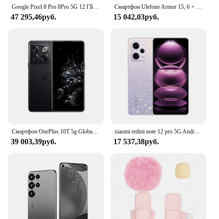
Google Pixel 8 Pro 8Pro 5G 12 ГБ ОЗУ 128 ГБ ПЗУ 6,7 дюйма LTPO OLED NFC Google Tensor G3 Восьмиядерный оригинальный сотовый телефон 8 pro
Смартфон Ulefone Armor 15, 6 + 128 ГБ, 2,4 ГГц, Android 12, NFC
47 295,46руб.
15 042,03руб.
Смартфон OnePlus 10T 5g Global Rom Snapdragon 8Gen1 SUPERVOOC Charge 4800 мАч 6,7-дюймовая AMOLED-камера 50 МП, используемый телефон
xiaomi redmi note 12 pro 5G Android 6,67 дюйма 8 ГБ ОЗУ 256 ГБ ПЗУ Разблокировано Все цвета в хорошем состоянии Оригинальный использованный телефон
39 003,39руб.
17 537,38руб.