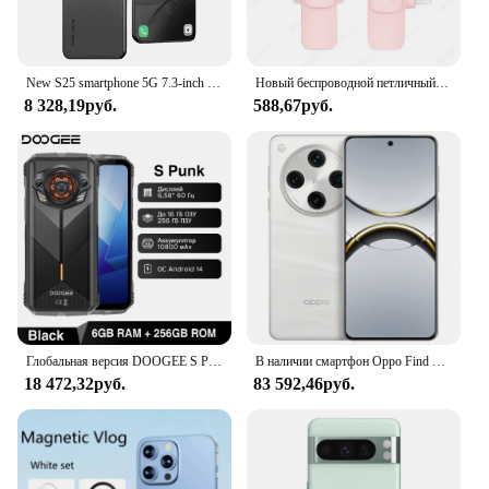
New S25 smartphone 5G 7.3-inch high-definition Android14 Snapdragon 8gen3 10core dual SIM phone 7800mAh unlocking mobile phones
Новый беспроводной петличный микрофон, портативный мини-микрофон для записи аудио и видео для iPhone, Android, ПК, камеры, игрового телефона для прямой трансляции
8 328,19руб.
588,67руб.
Глобальная версия DOOGEE S Punk Прочный телефон 6 ГБ + 256 ГБ 6,58 дюйма 60 Гц 34 мм Большой светодиодный светильник Speake 10800 мАч Android 14 Мобильные телефоны
В наличии смартфон Oppo Find X8 Pro, 80 Вт, суперзарядка, 5970 мАч, аккумулятор 6,78 дюйма, AMOLED, 120 Гц, 50,0 МП, размер 9400, Android, 15,0
18 472,32руб.
83 592,46руб.