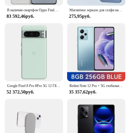
В наличии смартфон Oppo Find X8 Pro, 80 Вт, суперзарядка, 5970 мАч, аккумулятор 6,78 дюйма, AMOLED, 120 Гц, 50,0 МП, размер 9400, Android, 15,0
Магнитное зеркало для селфи на заднюю панель телефона Magsafe, ручной прибор для стриминга телефона, для iPhone, Huawei, Samsung, Xiaomi
83 592,46руб.
275,95руб.
Google Pixel 8 Pro 8Pro 5G 12 ГБ ОЗУ 128 ГБ ПЗУ 6,7 дюйма LTPO OLED NFC Google Tensor G3 Восьмиядерный оригинальный мобильный телефон 8 pro
Redmi Note 12 Pro + 5G глобальная версия Dimensity 1080 200MP OIS Camera 120Hz 6,67 "FHD + Flow 5000mAh б/у телефон
52 372,50руб.
35 357,62руб.