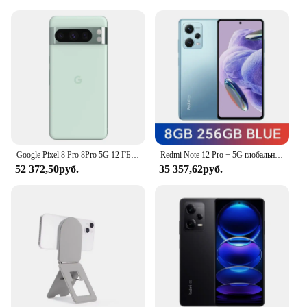
Google Pixel 8 Pro 8Pro 5G 12 ГБ ОЗУ 128 ГБ ПЗУ 6,7 дюйма LTPO OLED NFC Google Tensor G3 Восьмиядерный оригинальный мобильный телефон 8 pro
Redmi Note 12 Pro + 5G глобальная версия Dimensity 1080 200MP OIS Camera 120Hz 6,67 "FHD + Flow 5000mAh б/у телефон
52 372,50руб.
35 357,62руб.