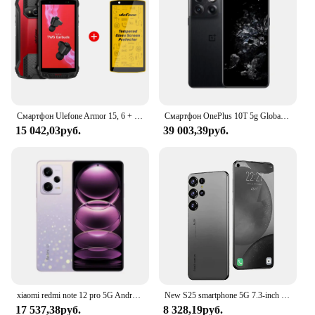
bottle's design is not only visually appealing but
also eco-friendly, making it a sustainable choice for
those who value the environment. The iPhone 16 Oz
Oatmeal is a must-have for anyone looking for a
stylish, durable, and functional water bottle that
stands out in a sea of generic options.
Смартфон Ulefone Armor 15, 6 + 128 ГБ, 2,4 ГГц, Android 12, NFC
Смартфон OnePlus 10T 5g Global Rom Snapdragon 8Gen1 SUPERVOOC Charge 4800 мАч 6,7-дюймовая AMOLED-камера 50 МП, используемый телефон
15 042,03руб.
39 003,39руб.
xiaomi redmi note 12 pro 5G Android 6,67 дюйма 8 ГБ ОЗУ 256 ГБ ПЗУ Разблокировано Все цвета в хорошем состоянии Оригинальный использованный телефон
New S25 smartphone 5G 7.3-inch high-definition Android14 Snapdragon 8gen3 10core dual SIM phone 7800mAh unlocking mobile phones
17 537,38руб.
8 328,19руб.