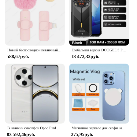
Новый беспроводной петличный микрофон, портативный мини-микрофон для записи аудио и видео для iPhone, Android, ПК, камеры, игрового телефона для прямой трансляции
Глобальная версия DOOGEE S Punk Прочный телефон 6 ГБ + 256 ГБ 6,58 дюйма 60 Гц 34 мм Большой светодиодный светильник Speake 10800 мАч Android 14 Мобильные телефоны
588,67руб.
18 472,32руб.
В наличии смартфон Oppo Find X8 Pro, 80 Вт, суперзарядка, 5970 мАч, аккумулятор 6,78 дюйма, AMOLED, 120 Гц, 50,0 МП, размер 9400, Android, 15,0
Магнитное зеркало для селфи на заднюю панель телефона Magsafe, ручной прибор для стриминга телефона, для iPhone, Huawei, Samsung, Xiaomi
83 592,46руб.
275,95руб.