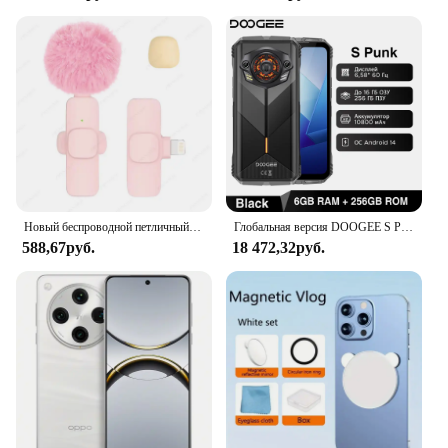
Новый беспроводной петличный микрофон, портативный мини-микрофон для записи аудио и видео для iPhone, Android, ПК, камеры, игрового телефона для прямой трансляции
Глобальная версия DOOGEE S Punk Прочный телефон 6 ГБ + 256 ГБ 6,58 дюйма 60 Гц 34 мм Большой светодиодный светильник Speake 10800 мАч Android 14 Мобильные телефоны
588,67руб.
18 472,32руб.