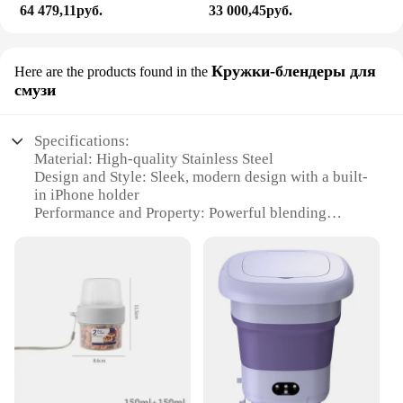
64 479,11руб.
33 000,45руб.
Кружки-блендеры для
Here are the products found in the
смузи
Specifications:
Material: High-quality Stainless Steel
Design and Style: Sleek, modern design with a built-
in iPhone holder
Performance and Property: Powerful blending
capabilities for smoothies and shakes
Usage and Purpose: Ideal for on-the-go meal
preparation
Shape or Size or Weight or Quantity: 16 Oz
capacity, lightweight and portable
Parts and Accessories: Comes with a secure iPhone
holder for hands-free use
Features:
|Wholesale|Vendors|