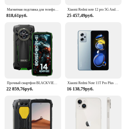
Магнитная подставка для телефона для iPhone 15, 14, 13, 12, 11 Pro Max Plus, настольная магнитная складная подставка для телефона, держатель Magsafe для Apple
Xiaomi Redmi note 12 pro 5G Android 6,67 дюйма ОЗУ 8 ГБ ПЗУ 256 ГБ Qualcomm Snapdragon 778G используемый телефон
818,61руб.
25 457,49руб.
Прочный смартфон BLACKVIEW OSCAL PILOT 2, 8 ГБ, 256 ГБ, 8800 мАч, мобильный телефон Helio G99 6,5 дюйма, 120 Гц, с двумя светодиодными фонариками
Xiaomi Redmi Note 11T Pro Plus 5G 6,6 дюйма 2460x1080 пикселей 120 Вт быстрая зарядка 4400 мАч б/у аккумулятор для телефона
22 859,76руб.
16 138,79руб.