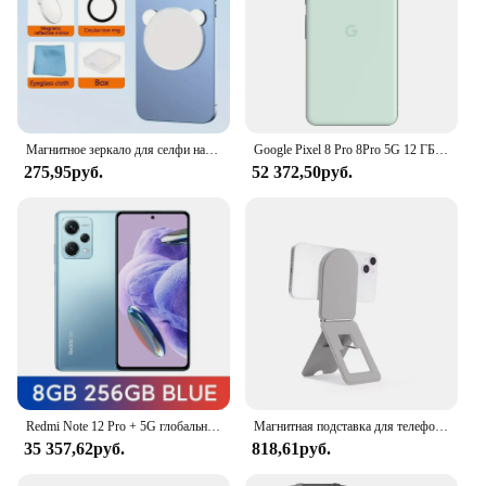
Магнитное зеркало для селфи на заднюю панель телефона Magsafe, ручной прибор для стриминга телефона, для iPhone, Huawei, Samsung, Xiaomi
Google Pixel 8 Pro 8Pro 5G 12 ГБ ОЗУ 128 ГБ ПЗУ 6,7 дюйма LTPO OLED NFC Google Tensor G3 Восьмиядерный оригинальный мобильный телефон 8 pro
275,95руб.
52 372,50руб.
Redmi Note 12 Pro + 5G глобальная версия Dimensity 1080 200MP OIS Camera 120Hz 6,67 "FHD + Flow 5000mAh б/у телефон
Магнитная подставка для телефона для iPhone 15, 14, 13, 12, 11 Pro Max Plus, настольная магнитная складная подставка для телефона, держатель Magsafe для Apple
35 357,62руб.
818,61руб.