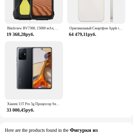
Blackview BV7300, 15000 мАч, 18 ГБ (6 + 12), 256 ГБ, Android 14 телефона, двойной светильник для кемпинга, прочный смартфон Helio G81, восьмиядерный NFC
Оригинальный Смартфон Apple iPhone 14 Plus, телефон с идентификацией по лицу, экран 6,7 дюйма, 6 ГБ ОЗУ 128/256/512 Гб ПЗУ, двойная камера 12 МП, A15, IOS, шестиядерный процессор
19 368,28руб.
64 479,11руб.
Xiaomi 11T Pro 5g Процессор Snapdragon 888 Android 6,67 дюйма ОЗУ 8 ГБ ПЗУ 256 ГБ 108 МП Камера Используемый телефон
33 000,45руб.
Фигурки из
Here are the products found in the