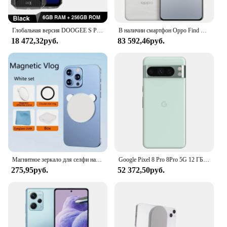
Глобальная версия DOOGEE S Punk Прочный телефон 6 ГБ + 256 ГБ 6,58 дюйма 60 Гц 34 мм Большой светодиодный светильник Speake 10800 мАч Android 14 Мобильные телефоны
В наличии смартфон Oppo Find X8 Pro, 80 Вт, суперзарядка, 5970 мАч, аккумулятор 6,78 дюйма, AMOLED, 120 Гц, 50,0 МП, размер 9400, Android, 15,0
18 472,32руб.
83 592,46руб.
Магнитное зеркало для селфи на заднюю панель телефона Magsafe, ручной прибор для стриминга телефона, для iPhone, Huawei, Samsung, Xiaomi
Google Pixel 8 Pro 8Pro 5G 12 ГБ ОЗУ 128 ГБ ПЗУ 6,7 дюйма LTPO OLED NFC Google Tensor G3 Восьмиядерный оригинальный мобильный телефон 8 pro
275,95руб.
52 372,50руб.