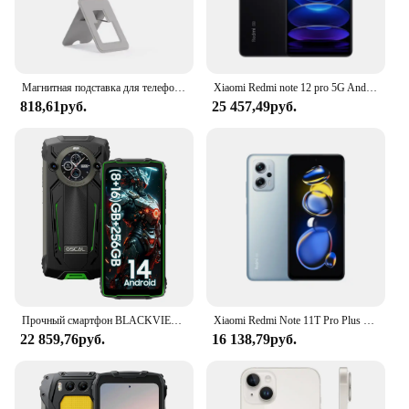
Магнитная подставка для телефона для iPhone 15, 14, 13, 12, 11 Pro Max Plus, настольная магнитная складная подставка для телефона, держатель Magsafe для Apple
Xiaomi Redmi note 12 pro 5G Android 6,67 дюйма ОЗУ 8 ГБ ПЗУ 256 ГБ Qualcomm Snapdragon 778G используемый телефон
818,61руб.
25 457,49руб.
Прочный смартфон BLACKVIEW OSCAL PILOT 2, 8 ГБ, 256 ГБ, 8800 мАч, мобильный телефон Helio G99 6,5 дюйма, 120 Гц, с двумя светодиодными фонариками
Xiaomi Redmi Note 11T Pro Plus 5G 6,6 дюйма 2460x1080 пикселей 120 Вт быстрая зарядка 4400 мАч б/у аккумулятор для телефона
22 859,76руб.
16 138,79руб.