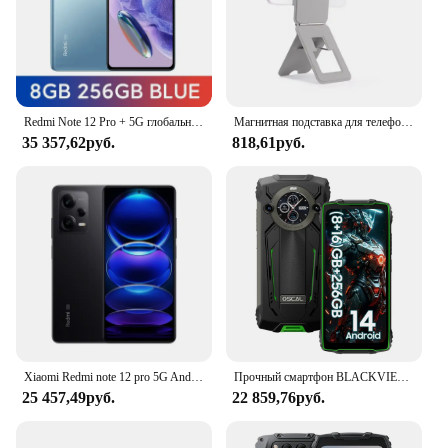
Redmi Note 12 Pro + 5G глобальная версия Dimensity 1080 200MP OIS Camera 120Hz 6,67 "FHD + Flow 5000mAh б/у телефон
Магнитная подставка для телефона для iPhone 15, 14, 13, 12, 11 Pro Max Plus, настольная магнитная складная подставка для телефона, держатель Magsafe для Apple
35 357,62руб.
818,61руб.
Xiaomi Redmi note 12 pro 5G Android 6,67 дюйма ОЗУ 8 ГБ ПЗУ 256 ГБ Qualcomm Snapdragon 778G используемый телефон
Прочный смартфон BLACKVIEW OSCAL PILOT 2, 8 ГБ, 256 ГБ, 8800 мАч, мобильный телефон Helio G99 6,5 дюйма, 120 Гц, с двумя светодиодными фонариками
25 457,49руб.
22 859,76руб.