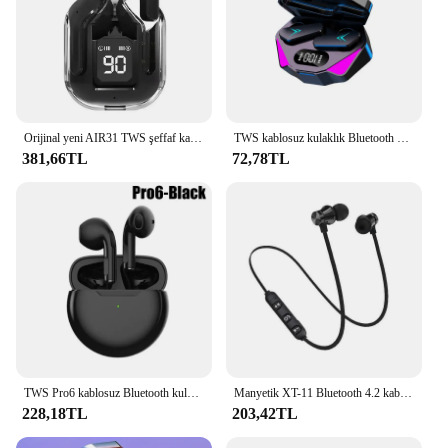
Orijinal yeni AIR31 TWS şeffaf kablosuz Bluetooth kulaklık HIFI ses kalitesi Xiaomi Huawei iphone için Bluetooth kulaklıklar
TWS kablosuz kulaklık Bluetooth kulaklık 65ms düşük gecikme kulaklık Xiaomi iPhone için Mic ile Esport oyun kulaklığı Gamer
381,66TL
72,78TL
TWS Pro6 kablosuz Bluetooth kulaklık gürültü iptal mikrofonlu kulaklık spor kablosuz kulaklıklar Bluetooth kulaklık
Manyetik XT-11 Bluetooth 4.2 kablosuz kulaklık spor kulaklık su geçirmez kulakiçi samrtphones için mic ile boyun bandı kulaklık
228,18TL
203,42TL