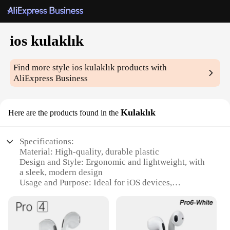
ios kulaklık
Find more style
ios kulaklık
products with
AliExpress Business
Kulaklık
Here are the products found in the
Specifications:
Material: High-quality, durable plastic
Design and Style: Ergonomic and lightweight, with
a sleek, modern design
Usage and Purpose: Ideal for iOS devices,
enhancing audio quality and reducing external
noise
Typical Adaptive Scenario: Perfect for use in
various environments, from busy streets to quiet