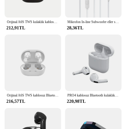
Orijinal A6S TWS kulaklık kablosuz kulaklık Bluetooth kulaklıklar spor Stereo Fone Bluetooth kulaklık Xiaomi Huawei iPhone için
Mikrofon In-line Subwoofer eller serbest arama ile S18 tel kontrollü kulaklık ergonomik kulaklıklar oyun kablolu kulaklık
212,91TL
28,36TL
Orijinal A6S TWS kablosuz Bluetooth kulaklık kulaklık Bluetooth spor Inear kulakiçi Xiaomi Iphone Lenovo için Mic ile
PRO4 kablosuz Bluetooth kulaklık kulaklıklar açık spor kulaklık 5.3 şarj Bin ekran ile Muisc için dokunmatik kontrol kulakiçi
216,57TL
220,98TL