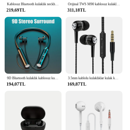
Kablosuz Bluetooth kulaklık neckheadset Stereo gürültü azaltma evrensel spor kulaklık mikrofon
Orijinal TWS M90 kablosuz kulaklıklar oyun kulaklık Bluetooth 5.3 spor iPhone Xiaomi için Mic ile kablosuz kulaklık kulakiçi
219,69TL
311,18TL
9D Bluetooth kulaklık kablosuz kulaklıklar manyetik spor boyun bandı boyun-asılı TWS kulakiçi kablosuz Bluetooth mikrofonlu kulaklık
3.5mm kablolu kulaklıklar kulak kulaklık kablolu mikrofonlu kulaklık bas HiFi Stereo kulakiçi spor In-line kontrol telefonları için
194,07TL
169,87TL