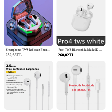
Smartphones TWS kablosuz Bluetooth kulaklık Stereo akıllı telefonlar için şarj kutusu ile 5.0 kulaklık spor kulakiçi mikrofon Xiaomi IOS
Pro4 TWS Bluetooth kulaklık 9D Stereo kablosuz kulaklık In-kulak Xiaomi iPhone için mikrofon ile HiFi kulaklık HandsFree kulaklık
252,63TL
260,02TL