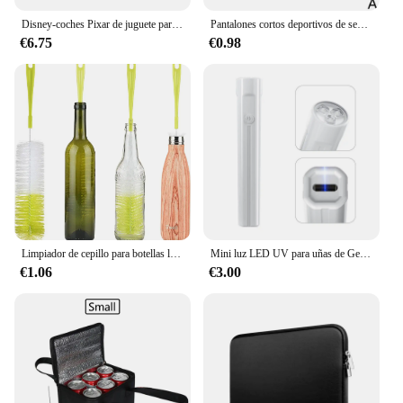
Disney-coches Pixar de juguete para niños, modelo de coche de juguete de PVC, Rayo McQueen, Jackson Storm Mater, 12 piezas
Pantalones cortos deportivos de secado rápido para hombre, Shorts ajustados para correr, Fitness
€6.75
€0.98
Limpiador de cepillo para botellas largas de 16 pulgadas para lavar vino/cerveza/bebidos deportivos/termos/vidrio y botellas deportivas de cuello largo y estrecho
Mini luz LED UV para uñas de Gel, lámpara de uñas portátil recargable por USB, secador de uñas de secado rápido para curado de esmalte de uñas de Gel
€1.06
€3.00