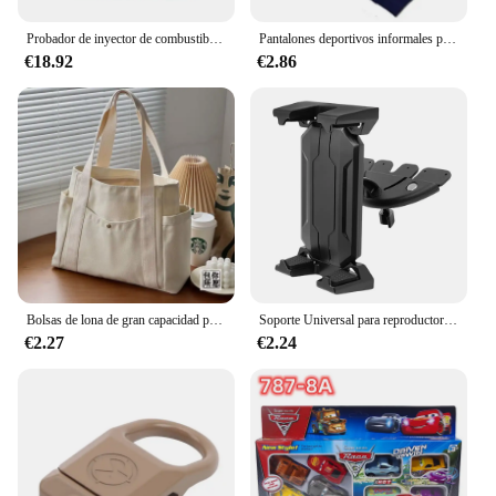
components for immediate use
Probador de inyector de combustible de coche, herramienta de escaneo de sistema de combustible potente, probador de inyector de gasolina automotriz universal
Pantalones deportivos informales para hombre, pantalón largo a la moda, para gimnasio, correr, entrenamiento, trotar, novedad de 2023
€18.92
€2.86
Features:
**Enhanced Diagnostic Efficiency**
The inyectadora gigante para autos is a game-
changer for automotive diagnostics. Designed with
precision, this tool ensures accurate and reliable
testing of vehicle injectors. The ergonomic design
and user-friendly interface make it an indispensable
tool for mechanics and technicians. Whether you're
a professional or a DIY enthusiast, this injector
tester simplifies the process of diagnosing and
troubleshooting injector issues, saving time and
resources.
Bolsas de lona de gran capacidad para el trabajo, bolso de transporte para viajes, bolso de hombro para libros, traje de estudiante, estilo universitario
Soporte Universal para reproductor de CD para coche, soporte para tableta, teléfono móvil, Ipad Pro Air, 4 a 14 pulgadas, Xiaomi Tab, teléfono inteligente, Gps
€2.27
€2.24
**Versatile and Reliable**
This diagnostic tool is not just about size; it's about
versatility. The inyectadora gigante para autos is
compatible with a wide range of vehicles, making it
a valuable addition to any workshop. Its robust
construction ensures durability, even under the most
demanding conditions. The lightweight design