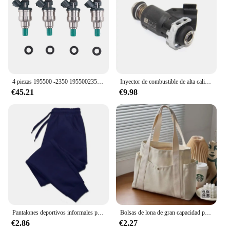
4 piezas 195500 -2350 1955002350 Boquilla de inyector de combustible automotriz para Suzuki Esteem 1.6L 1995-1997
Inyector de combustible de alta calidad para coche americano, boquilla OEM 25377439, precio de fábrica, 4 agujeros
€45.21
€9.98
Pantalones deportivos informales para hombre, pantalón largo a la moda, para gimnasio, correr, entrenamiento, trotar, novedad de 2023
Bolsas de lona de gran capacidad para el trabajo, bolso de transporte para viajes, bolso de hombro para libros, traje de estudiante, estilo universitario
€2.86
€2.27