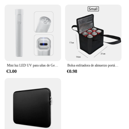
Mini luz LED UV para uñas de Gel, lámpara de uñas portátil recargable por USB, secador de uñas de secado rápido para curado de esmalte de uñas de Gel
Bolsa enfriadora de almuerzo portátil, aislamiento plegable, paquete de hielo para Picnic, bolsa térmica para alimentos, portabebés, bolsas aisladas, bolsa de entrega de alimentos
€3.00
€0.98