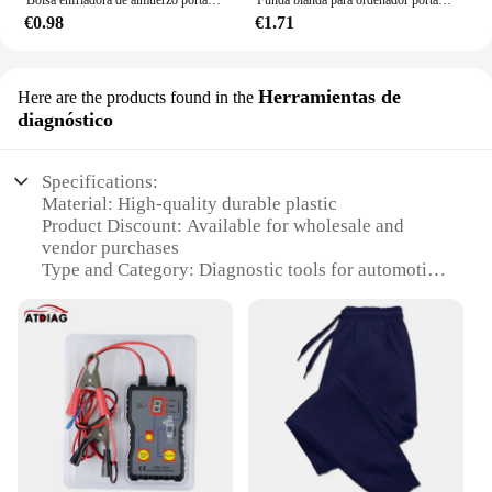
€0.98
€1.71
Herramientas de
Here are the products found in the
diagnóstico
Specifications:
Material: High-quality durable plastic
Product Discount: Available for wholesale and
vendor purchases
Type and Category: Diagnostic tools for automotive
use
Design and Style: Ergonomic and user-friendly
Usage and Purpose: Injector testing and diagnosis
Typical Adaptive Scenario: Garages, workshops,
and professional mechanics
Shape or Size or Weight or Quantity: Compact and
lightweight for easy handling
Performance and Property: Precision-engineered for
accurate readings
Parts and Accessories: Comes with essential