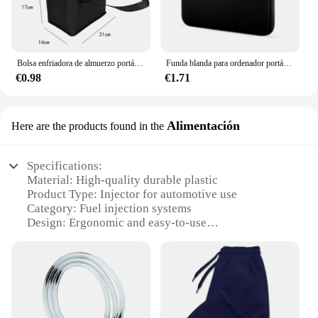
Bolsa enfriadora de almuerzo portátil, aislamiento plegable, paquete de hielo para Picnic, bolsa térmica para alimentos, portabebés, bolsas aisladas, bolsa de entrega de alimentos
Funda blanda para ordenador portátil Xiaomi, Hp, Dell, Lenovo, Macbook Air Pro Retina 11, 12, 13, 14, 15, 15,6
€0.98
€1.71
Alimentación
Here are the products found in the
Specifications:
Material: High-quality durable plastic
Product Type: Injector for automotive use
Category: Fuel injection systems
Design: Ergonomic and easy-to-use
Performance: Efficient fuel delivery
Quantity: Available in sets
Features:
**Optimized Fuel Delivery**
The Injector Giant for Cars is a state-of-the-art