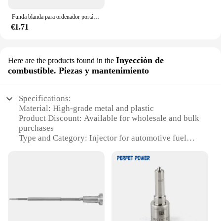
Funda blanda para ordenador portátil Xiaomi, Hp, Dell, Lenovo, Macbook Air Pro Retina 11, 12, 13, 14, 15, 15,6
€1.71
Inyección de
Here are the products found in the
combustible. Piezas y mantenimiento
Specifications:
Material: High-grade metal and plastic
Product Discount: Available for wholesale and bulk
purchases
Type and Category: Injector for automotive fuel
injection
Design and Style: Ergonomic and user-friendly
design
Usage and Purpose: Enhances vehicle performance
by delivering precise fuel amounts
Typical Adaptive Scenario: Suitable for a wide
range of vehicles, from compact cars to heavy-duty
trucks