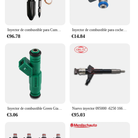
Inyector de combustible para Cummins NT855 NT855-C360 3047976 3000464 Piezas de repuesto para motores diésel
Inyector de combustible para coche IWP206 para Scania STKM206, módulo dosificador de inyección de Urea, boquilla de inyección de combustible
€96.78
€14.84
Inyector de combustible Green Giant para AUDI, VOLVO, Golf, 42Lb, E85, 440Cc, 0280, 155, 968, 0280155968
Nuevo inyector 095000 -6250 16600-EC00A
€3.06
€95.03