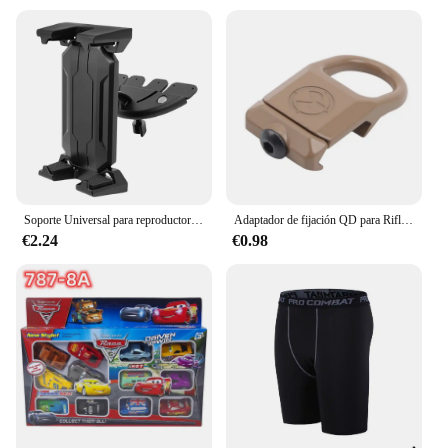
Soporte Universal para reproductor de CD para coche, soporte para tableta, teléfono móvil, Ipad Pro Air, 4 a 14 pulgadas, Xiaomi Tab, teléfono inteligente, Gps
Adaptador de fijación QD para Rifle, accesorio táctico GBB de liberación rápida, cabestrillo QD, montaje de alcance giratorio, accesorios de caza
€2.24
€0.98