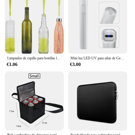
Limpiador de cepillo para botellas largas de 16 pulgadas para lavar vino/cerveza/bebidos deportivos/termos/vidrio y botellas deportivas de cuello largo y estrecho
Mini luz LED UV para uñas de Gel, lámpara de uñas portátil recargable por USB, secador de uñas de secado rápido para curado de esmalte de uñas de Gel
€1.06
€3.00
Bolsa enfriadora de almuerzo portátil, aislamiento plegable, paquete de hielo para Picnic, bolsa térmica para alimentos, portabebés, bolsas aisladas, bolsa de entrega de alimentos
Funda blanda para ordenador portátil Xiaomi, Hp, Dell, Lenovo, Macbook Air Pro Retina 11, 12, 13, 14, 15, 15,6