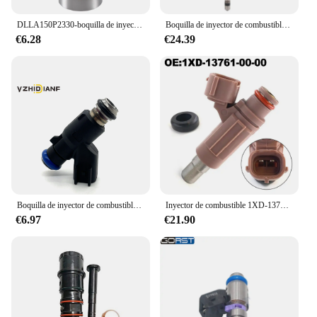
DLLA150P2330-boquilla de inyector de riel común de aceite crudo, pulverizador de combustible para inyector, 0445120333, 0445120431
Boquilla de inyector de combustible para coche, inyector de combustible para coche, compatible con Clase A/AMG GT/Clase C/Clase E A 2780700687 Inyector de combustible
€6.28
€24.39
Boquilla de inyector de combustible para coches, 25384016 Original, inyección de combustible
Inyector de combustible 1XD-13761-00-00 para Grizzly para Kodiak 700 para Wolverine r-spec inyector de combustible de coche inyector de combustible de motor de repuesto
€6.97
€21.90