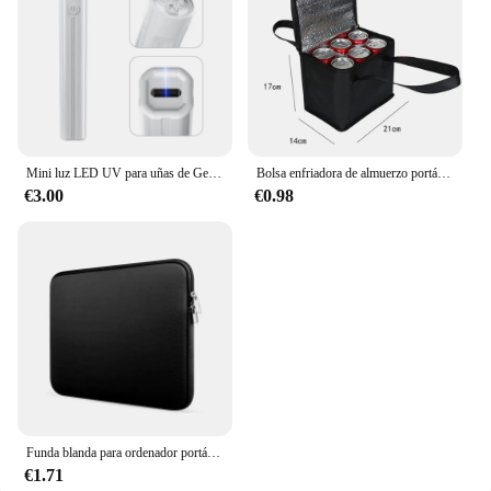
Mini luz LED UV para uñas de Gel, lámpara de uñas portátil recargable por USB, secador de uñas de secado rápido para curado de esmalte de uñas de Gel
Bolsa enfriadora de almuerzo portátil, aislamiento plegable, paquete de hielo para Picnic, bolsa térmica para alimentos, portabebés, bolsas aisladas, bolsa de entrega de alimentos
€3.00
€0.98
Funda blanda para ordenador portátil Xiaomi, Hp, Dell, Lenovo, Macbook Air Pro Retina 11, 12, 13, 14, 15, 15,6
€1.71