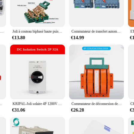
 safety.
ng but also user-friendly. Its sleek, modern appearance blends seamlessly with an
akes it accessible to a wide range of users, from DIY enthusiasts to professiona
ou can manage your electrical systems without taking up unnecessary room.
Kit de commutateurs tactiles tactiles, 10 modèles, 6x6, 100 pièces, Micro interrupteurs DIP 4P, hauteur: 4.1, 5 ~ 12MM
Joli à couteau biphasé haute puissance, sectionneur à double jet, haute qualité, 4P, 32A, 63A, 100A, 160A, 225A, 220V
Commutateur de transfert automatique pour générateur solaire, commutateur d'énergie pour touristes, monophasé ATS, 400V AC, 220V AC, 63A, 2P, 4P, 125A
€13.80
€14.99
€
t is designed to withstand the rigors of daily use, ensuring that your electrical
ur is a smart investment for those looking to manage their electrical systems eff
home automation to industrial settings. The interrupteur 4p is not just a produ
eur de charge AC, interrupteur de déconnexion, 3P, 4P, 16A, 20A, 230-440V, IP65
KRIPAL-Joli solaire 4P 1200V 32A IP66, pour système photovoltaïque avec TUV CE
Commutateur de déconnexion de couteau à Double jet AC380V 160A 4P, couteaux de sécurité robustes livrés commutateurs de lame
€31.06
€26.28
€