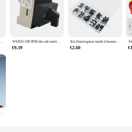
Photovoltaïque pour Isolation Solaire DC, Long Joli Extérieur, Poignée Rotative, Étanche IP66, 4P, 1000V, 32A, UKPM
WSISO-100 IP66 din rail extérieur 1500V 32A 63A 80A 100A 4P SOLAIRE long DC ISOLATEUR sectionneur interrupteur partie intérieure
Kit d'interrupteur tactile à bouton-poussoir, micro-interrupteur, interrupteur à clé, DIP 4P, 4.3, 5 ~ 13mm, 6x6, 10 modèles
€9.39
€2.60
€
 3P 4P Fabricant Professionnel Fournisseur Joli Isolateur Déconnexion Charge Brise ON-OFF à distance Cam Switch