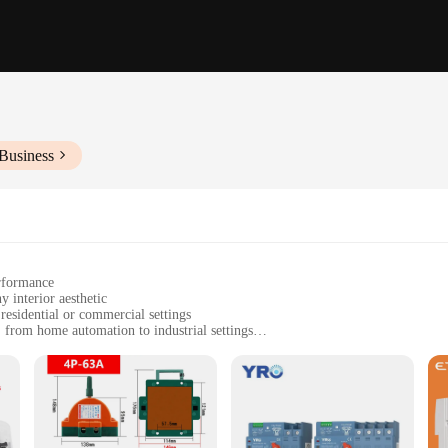
Business
erformance
 interior aesthetic
 residential or commercial settings
, from home automation to industrial settings
t, with multiple sets available for bulk purchases
with minimal power loss
power distribution in various environments. Whether you're a homeowner lookin
 standard for efficient power management. With its ability to handle multiple circ