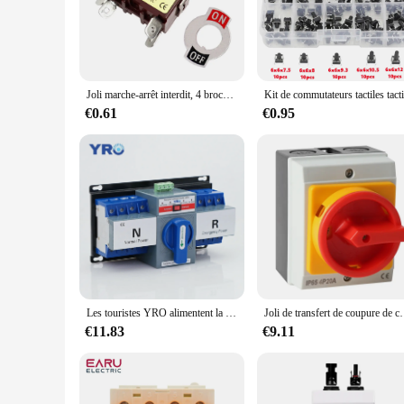
responsive, reducing the risk of power outages and enhancing
**Versatile and User-Friendly Design**
The interrupteur 4p's design is not only aesthetically pleasi
commercial settings. The ease of installation and operation m
allow for easy installation in tight spaces, ensuring that y
Joli marche-arrêt interdit, 4 broches, 12mm
**Reliable Performance and Support**
€0.61
€0.95
When it comes to performance, the interrupteur 4p delivers. I
available for wholesale and vendor purchases, this interrupte
power loss make it a reliable choice for any scenario, from 
reliability.
Les touristes YRO alimentent la commutation automatique AC ATS 2P 4P 230V 400V 63A YRQ2CB-63 de classe CB
Joli de transfert de coupure de courant étanche, isolat
€11.83
€9.11