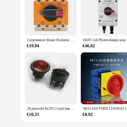
Commutateur distant d'isolateur de poignée rotative pour le rail de Din de boîte de distribution solaire LONQ-40 long de CC 4P 32A 1500V
EKD7-Joli 
€19.94
€46.82
20 pièces/lot KCD1-2 rond bateau bascule interrupteur 4Pin 4P snap250 V 23mm noir/rouge
SK11-63A YMD11 LW30-63
€10.35
€8.92