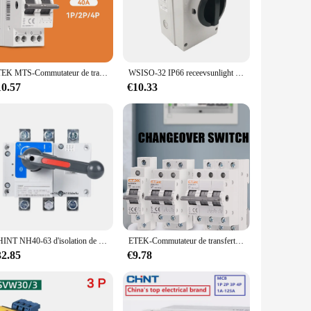
y decor, making it an ideal choice for both residential and
l electricians. Its compact size and lightweight construction
ETEK MTS-Commutateur de transfert manuel pour touristes, rail DIN, commutateur modulaire, disjoncteur de verrouillage, alimentation, 1P, 2P, 4P, EKCS101
WSISO-32 IP66 receevsunlight extérieur 1000V 32A 63A 100A 4P SOLAIRE long DC ISOLATOR sector SWITCH
10.57
€10.33
 systems remain operational and reliable. With multiple sets
iciently. The robust interruption capabilities and minimal
ct; it's a commitment to efficient power management and
CHINT NH40-63 d'isolation de sectionneur/100/125/160/200/250/400/630A commutateur de conversion de transfert 3P 4P
ETEK-Commutateur de transfert manuel pour les touristes, commutateur modulaire, installation de circuit de verrouillage, rail DIN MTS, 1P, 2P, 4P, 40A, 230V, EKCS101
32.85
€9.78