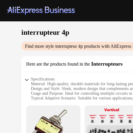
interrupteur 4p
Find more style
interrupteur 4p
products with AliExpress 
Interrupteurs
Here are the products found in the
Specifications:
Material: High-quality, durable materials for long-lasting p
Design and Style: Sleek, modern design that complements any
Usage and Purpose: Ideal for controlling multiple circuits in
Typical Adaptive Scenario: Suitable for various applications
Shape or Size or Weight or Quantity: Compact and lightweigh
Performance and Property: Robust interruption capabilities 
Features:
**Efficient Control for Multiple Circuits**
The interrupteur 4p is an essential component for managing 
need of reliable electrical control, this interrupteur sets the