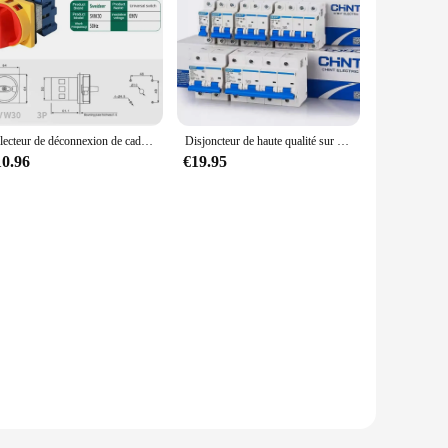
Sélecteur de déconnexion de cadenas avec panneau marche-arrêt, remplacement de commande d'alimentation, SVW30, 3P, 4P, 690V, 25 A, 32 A, 40 A, 63 A, 80 A, 100A
Disjoncteur de haute qualité sur rail DIN, interrupteur d'air domestique l'inventaire de montage MCB NXB-63 1P 2P 3P 4P AC 230/400V 1A-125A
10.96
€19.95