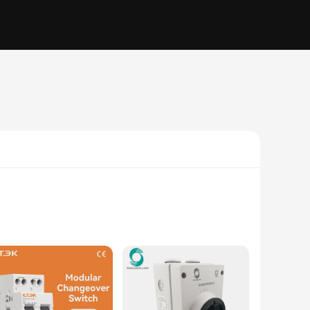
g to automate your lighting system or a professional in
uits, it ensures that your electrical systems remain stable and