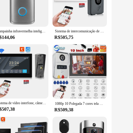
y ABS plastic construction ensure durability and longevity,
o enhanced security and convenience. With its clear, crisp
 necessary parts and accessories, ensuring a hassle-free
Campainha infravermelha inteligente wi fi vídeo porteiro sem fio infravermelho campainha sistema de acesso porta câmera wi fi vídeo campainha
Sistema de intercomunicação de vídeo WiFi sem fio, campainha inteligente para casa, tela sensível ao toque com cartão 32G, áudio bidirecional, desbloqueio do aplicativo Tuya, 1080p
s versatility extends beyond a single unit; it can be expanded
$144,06
R$505,75
ure that it stands up to the rigors of daily use. For added
her you're a wholesaler, vendor, or a homeowner looking to
Sistema de vídeo interfone, câmera do telefone campainha, WiFi Touch Monitor, cartão 32G, registro automático, Tuya App, 2 Way Intercom Desbloqueio, 1080P
1080p 10 Polegada 7 cores tela de toque sem fio wi fi vídeo campainha inteligente tuya casa intercom kit para sistema controle acesso rfid 140 �
$507,38
R$509,38