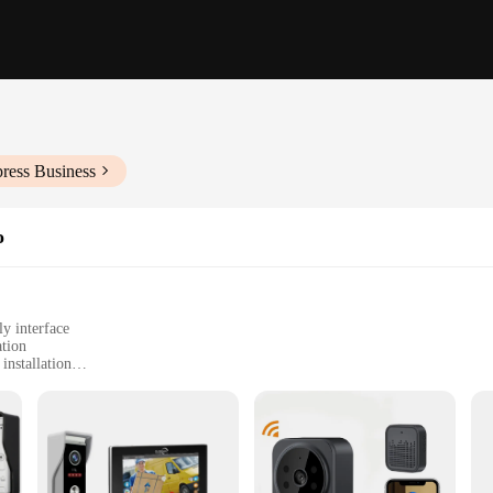
ress Business
o
ly interface
ation
installation
nication
apartment complexes, or any multi-unit dwelling