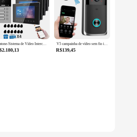
Jeatone-Sistema de Vídeo Intercom, Desbloqueio de Impressão Digital, Campainha WiFi, 7 ", Kit Monitor 1080P para Casa, Porteiro RFID, Tuya Smart, 4in 1
V5 campainha de vídeo sem fio inteligente, campainha de segurança wifi, visual 720p hd, monitor doméstico remoto, visão noturna, telefone de porta interfone
$2.180,13
R$139,45