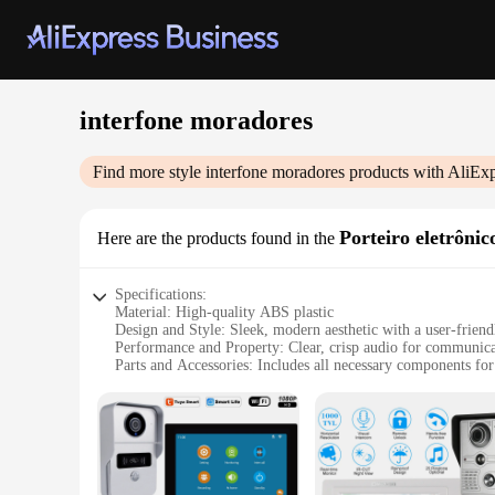
interfone moradores
Find more style
interfone moradores
products with AliExp
Porteiro eletrônic
Here are the products found in the
Specifications:
Material: High-quality ABS plastic
Design and Style: Sleek, modern aesthetic with a user-friend
Performance and Property: Clear, crisp audio for communic
Parts and Accessories: Includes all necessary components for 
Usage and Purpose: Ideal for residential security and commu
Typical Adaptive Scenario: Perfect for gated communities, 
Features:
|Vendors|
**Enhanced Security and Convenience**