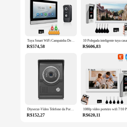
Tuya Smart WiFi Campainha De Vídeo Intercomunicador, Sistema De Alarme De CCTV, 1080P Vídeo Porta De Entrada, RFID Desbloquear
R$574,58
R$606,83
Diysecur-Vídeo Telefone da Porta Intercom, IR Night Vision Câmera HD para Home Office, 4.3in, 700TV Linha, Novo, Fábrica
R$152,27
R$620,11