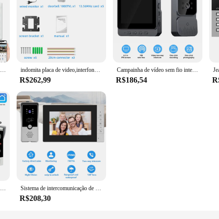
10 Polegada inteligente tuya casa vídeo porteiro wifi tela de toque 1080p vídeo campainha cartão controle acesso unlcok porta telefone kit 64g cartão
indomita placa de video,interfone residencial,video porteiro, Sistema de vídeo porteiro para Apartamento,Telefone Video Da Porta ao ar livre, Painel de chamada de rua RFID Campainha,suporte Fechadura Eletrônica
Campainha de vídeo sem fio inteligente, 4.3 Polegada IPS tela, visão noturna infravermelha, interfone bidirecional, campainha, câmera para segurança doméstica
R$262,99
R$186,54
R
1080p vídeo porteiro wifi 7/10 Polegada kit monitor para sistema de apartamento segurança em casa com fio campainha cartão deslizar casa privada tuya
Sistema de intercomunicação de vídeo de 7 polegadas, chamada de vídeo, desbloqueio, vigilância, campainha de casa privada, intercomunicador de vídeo
R$208,30