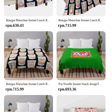
Ковдра Maruchan Instant Lunch Ramen Літня постільна білизна Дуже велика кидка Вінтаж Ліжко Модні ковдри
Ковдра Maruchan Instant Lunch Ramen Пухнасті ковдри для диванів
грн.630.43
грн.715.99
Ковдра Maruchan Instant Lunch Ramen Moving Designer Ідеї подарунків на День Валентина Полярні ковдри
Pot Noodle Instant Snack designThrow Blanket Thin Blankets
грн.715.99
грн.693.36