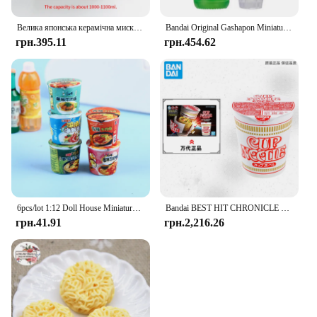
Велика японська керамічна миска для локшини швидкого приготування з мискою для рису з ручкою для домашнього гуртожитку Bento Box Миска для супу та паличок для їжі
Bandai Original Gashapon Miniature Instant Noodles Scene Decoration Action Figure Іграшки для хлопчиків дівчаток подарунки на день народження
грн.395.11
грн.454.62
6pcs/lot 1:12 Doll House Miniature Mini Instant Noodles Kitchen Food Accessories For Doll House Kids Play Toys Gift
Bandai BEST HIT CHRONICLE 1/1 Kaike Instant noodles Nissin cup noodles assembled model tabletop decoration
грн.41.91
грн.2,216.26