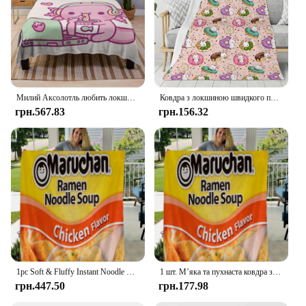
Милий Аксолотль любить локшину швидкого приготування та аніме. Плед для ліжка. Рухливі дитячі ковдри.
Ковдра з локшиною швидкого приготування Легка та тепла фланелева ковдра Зручна та м’яка ковдра в подарунок для жінок, чоловіків, дівчат і хлопчиків
грн.567.83
грн.156.32
1pc Soft & Fluffy Instant Noodle Blanket - Perfect Gift For Teens & Adults
1 шт. М’яка та пухнаста ковдра з локшиною швидкого приготування – ідеальний подарунок для підлітків і дорослих
грн.447.50
грн.177.98