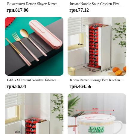
В наявності Demon Slayer: Kimetsu No Yaiba Figure Tanjiro Zenitsu Nezuko Sitting Position Doll Instant Noodle Press
Instant Noodle Soup Chicken Flavor Ramen Blanket Soft Comfort Lightweight Flannel Fluffy Microfiber Sofa Bed Plush Blanket
грн.817.86
грн.77.12
GIANXI Instant Noodles Tableware Set With Cutlery Box Stainless Steel Chopsticks Spoon Fork Set Kitchen Dinnerware Flatware
Korea Ramen Storage Box Kitchen Instant Noodle Cup Tissue Storage Bins Facial Mask Storage Box Multi-function Tabletop Organizer
грн.86.04
грн.464.56