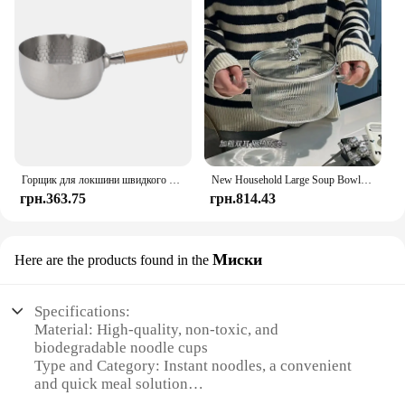
Горщик для локшини швидкого приготування з нержавіючої сталі. Ефективна професійна дерев’яна ручка. Міцна каструля запобігає палиці для індукційної плити.
New Household Large Soup Bowl Salad Bowl with Lid Instant Noodle Bowl Can Directly Cook Binaural Glass Pot
грн.363.75
грн.814.43
Миски
Here are the products found in the
Specifications:
Material: High-quality, non-toxic, and
biodegradable noodle cups
Type and Category: Instant noodles, a convenient
and quick meal solution
Design and Style: Modern and sleek packaging,