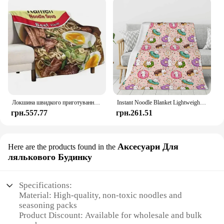
Локшина швидкого приготування Суп Курячий смак Рамен Ковдра М’яка комфортна легка фланелева пухнаста мікрофібра Диван-ліжко Плюшева ковдра
Instant Noodle Blanket Lightweight and Warm Flannel Blanket Comfortable and Soft Blanket Gift for Women, Men, Girls, and Boys
грн.557.77
грн.261.51
Аксесуари Для
Here are the products found in the
лялькового Будинку
Specifications:
Material: High-quality, non-toxic noodles and
seasoning packs
Product Discount: Available for wholesale and bulk