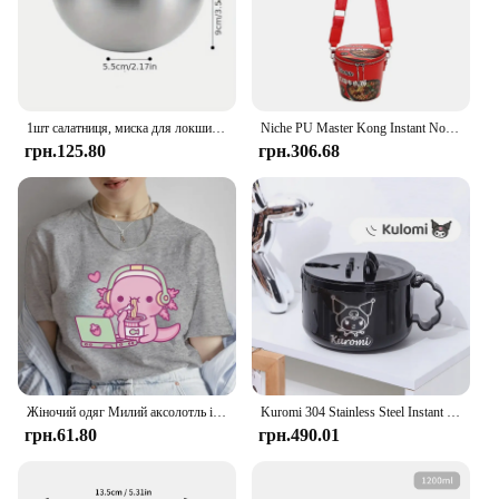
Typical Adaptive Scenario: Perfect for busy
lifestyles, students, and office workers
Shape or Size or Weight or Quantity: Each set
contains a generous portion of noodles
1шт салатниця, миска для локшини швидкого приготування, миска для локшини Bibimbap, кухонні інструменти для змішування, миска для холодної локшини, побутова миска для фруктів
Niche PU Master Kong Instant Noodles Bucket Mixed Colours Fashion 2024 Hot Sale Сумки для жінок Універсальні жорсткі сумки через плече
Features:
грн.125.80
грн.306.68
**Convenience at its Best**
Savor the taste of home-cooked meals with the
convenience of instant noodles. Our instant
noodles, known as Салатні Тарілки, are designed to
cater to the fast-paced lifestyles of modern
individuals. Whether you're a student, office
worker, or simply someone who appreciates a quick
meal, these noodles are your go-to option. The sleek
packaging ensures that your meal is ready to eat
whenever you are, making it an ideal choice for
those who value time and efficiency.
Жіночий одяг Милий аксолотль із зображенням локшини швидкого приготування Аніме Футболки Повсякденні модні футболки Літні вінтажні жіночі футболки
Kuromi 304 Stainless Steel Instant Noodle Bowl with Lid Ins Student Dormitory Large Capacity Drainable Instant Noodle Lunch Box
грн.61.80
грн.490.01
**Quality and Quantity**
We understand the importance of quality and