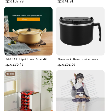
be adaptable, making them suitable for a variety of
грн.187.79
грн.41.91
scenarios, from a quick lunch at work to a cozy
dinner at home.
GIANXI Hotpot Korean Mini Military Noodle Pot Cookware Ramen Camping Pot Double Ears With Lid Stockpot Instant Noodles Pot
Чаша Rapid Ramen з фільтрованою кришкою 1200 мл Міска для локшини Ramen для мікрохвильової печі Миска для приготування рамен без бісфенолу А з ручкою для гуртожитку коледжу
грн.286.43
грн.252.67