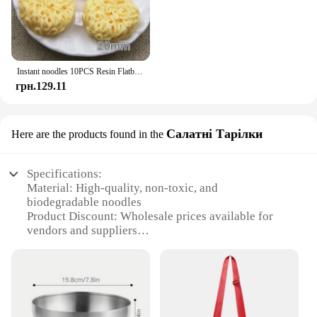
Instant noodles 10PCS Resin Flatback Cabochon Miniature Food Art Supply Decoration Charm DIY craft
грн.129.11
Салатні Тарілки
Here are the products found in the
Specifications:
Material: High-quality, non-toxic, and
biodegradable noodles
Product Discount: Wholesale prices available for
vendors and suppliers
Type and Category: Instant noodles, a convenient
meal solution
Design and Style: Packaged in a sleek, portable set
for easy storage and transport
Usage and Purpose: Ideal for quick meals on-the-go
or at home