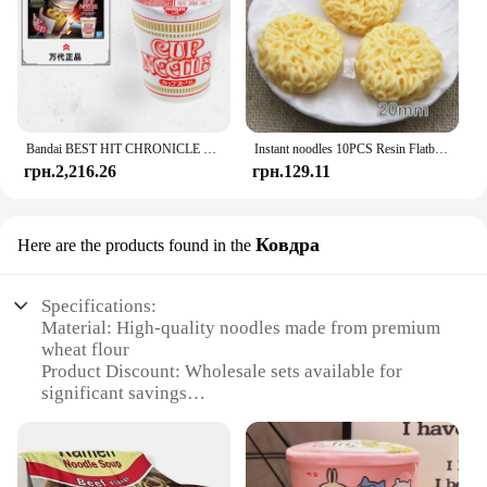
Bandai BEST HIT CHRONICLE 1/1 Kaike Instant noodles Nissin cup noodles assembled model tabletop decoration
Instant noodles 10PCS Resin Flatback Cabochon Miniature Food Art Supply Decoration Charm DIY craft
грн.2,216.26
грн.129.11
Ковдра
Here are the products found in the
Specifications:
Material: High-quality noodles made from premium
wheat flour
Product Discount: Wholesale sets available for
significant savings
Type and Category: Instant noodles, a convenient
meal solution
Design and Style: Kovdra's iconic packaging with a
modern twist