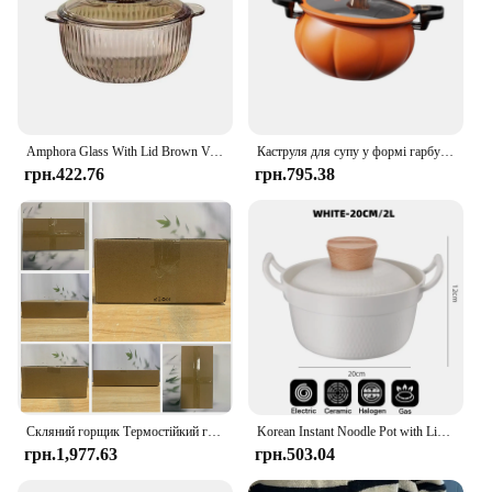
Amphora Glass With Lid Brown Vertical Pattern Bowl Household Use Fruit Salad Instant Noodles Microwave Heat-resistant Soup Bowl
Каструля для супу у формі гарбуза, 5 л, каструля для локшини швидкого приготування, що легко очищається, мікротиск
грн.422.76
грн.795.38
Скляний горщик Термостійкий горщик для тушонки Горщик для локшини швидкого приготування Термостійкий горщик для супу з подвійним вухом Горщик для овочевого салату
Korean Instant Noodle Pot with Lid Enamel Double Ear Stockpot Nonstick Ramen Pot Saucepan Casserole Gas Induction Universal 20cm
грн.1,977.63
грн.503.04