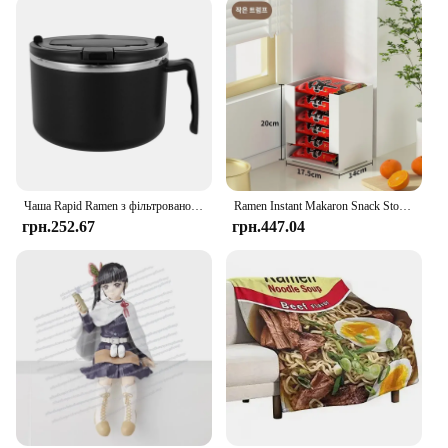
Чаша Rapid Ramen з фільтрованою кришкою 1200 мл Міска для локшини Ramen для мікрохвильової печі Миска для приготування рамен без бісфенолу А з ручкою для гуртожитку коледжу
Ramen Instant Makaron Snack Storage Box Desktop Stacked with Sundries Facial Mask Cup Локшина Коробка для зберігання Органайзер
грн.252.67
грн.447.04