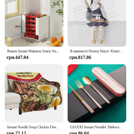
Ramen Instant Makaron Snack Storage Box Desktop Stacked with Sundries Facial Mask Cup Локшина Коробка для зберігання Органайзер
В наявності Demon Slayer: Kimetsu No Yaiba Figure Tanjiro Zenitsu Nezuko Sitting Position Doll Instant Noodle Press
грн.447.04
грн.817.86
Instant Noodle Soup Chicken Flavor Ramen Blanket Soft Comfort Lightweight Flannel Fluffy Microfiber Sofa Bed Plush Blanket
GIANXI Instant Noodles Tableware Set With Cutlery Box Stainless Steel Chopsticks Spoon Fork Set Kitchen Dinnerware Flatware
грн.77.12
грн.86.04