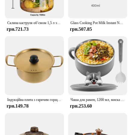
Скляна каструля об’ємом 1,5 л з кришкою. Термостійкий посуд із боросилікатного скла можна використовувати для приготування супу, молока, локшини швидкого приготування
Glass Cooking Pot Milk Instant Noodle Pot Soup Stock Porridge Pots Wooden Handle Open Flame Heating Kitchen Cookware Clay Pot
грн.721.73
грн.507.85
Індукційна плита з гарячим горщиком Локшина швидкого приготування Плоска сковорода 26X18X85CM Великі каструлі з нержавіючої сталі для приготування корейського супу
Чаша для рамен, 1200 мл, миска для локшини швидкого приготування, портативна миска для приготування рамен з нержавіючої сталі з ручкою, герметична миска для рамен
грн.149.78
грн.253.60