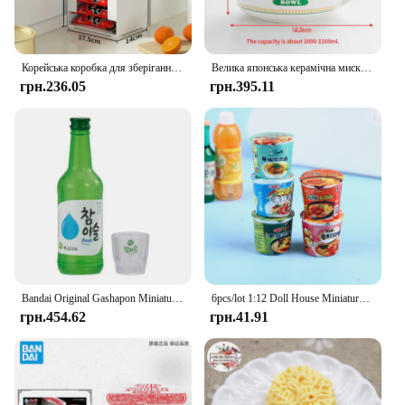
Корейська коробка для зберігання рамен Кухня Чашка для локшини швидкого приготування Контейнери для зберігання серветок Коробка для зберігання масок для обличчя Багатофункціональний настільний органайзер
Велика японська керамічна миска для локшини швидкого приготування з мискою для рису з ручкою для домашнього гуртожитку Bento Box Миска для супу та паличок для їжі
грн.236.05
грн.395.11
Bandai Original Gashapon Miniature Instant Noodles Scene Decoration Action Figure Іграшки для хлопчиків дівчаток подарунки на день народження
6pcs/lot 1:12 Doll House Miniature Mini Instant Noodles Kitchen Food Accessories For Doll House Kids Play Toys Gift
грн.454.62
грн.41.91