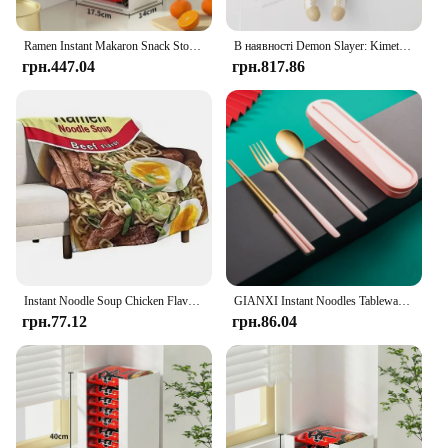
Ramen Instant Makaron Snack Storage Box Desktop Stacked with Sundries Facial Mask Cup Локшина Коробка для зберігання Органайзер
В наявності Demon Slayer: Kimetsu No Yaiba Figure Tanjiro Zenitsu Nezuko Sitting Position Doll Instant Noodle Press
грн.447.04
грн.817.86
Instant Noodle Soup Chicken Flavor Ramen Blanket Soft Comfort Lightweight Flannel Fluffy Microfiber Sofa Bed Plush Blanket
GIANXI Instant Noodles Tableware Set With Cutlery Box Stainless Steel Chopsticks Spoon Fork Set Kitchen Dinnerware Flatware
грн.77.12
грн.86.04