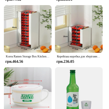
Korea Ramen Storage Box Kitchen Instant Noodle Cup Tissue Storage Bins Facial Mask Storage Box Multi-function Tabletop Organizer
Корейська коробка для зберігання рамен Кухня Чашка для локшини швидкого приготування Контейнери для зберігання серветок Коробка для зберігання масок для обличчя Багатофункціональний настільний органайзер
грн.464.56
грн.236.05