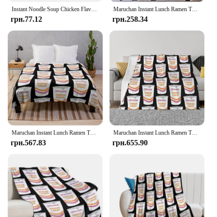
Instant Noodle Soup Chicken Flavor Ramen Blanket Soft Comfort Lightweight Flannel Fluffy Microfiber Sofa Bed Plush Blanket
Maruchan Instant Lunch Ramen Throw Blanket тепла на зиму Ковдри для диванів Thins Shaggy Blankets
грн.77.12
грн.258.34
Maruchan Instant Lunch Ramen Throw Blanket christmas gifts Decoratives Hair Blankets
Maruchan Instant Lunch Ramen Throw Blanket valentine gift ideas cosplay anime anime Hair Blanket
грн.567.83
грн.655.90