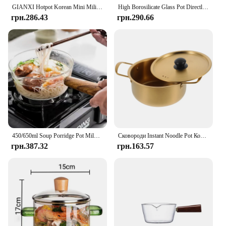
their customers.
GIANXI Hotpot Korean Mini Military Noodle Pot Cookware Ramen Camping Pot Double Ears With Lid Stockpot Instant Noodles Pot
High Borosilicate Glass Pot Directly on The Open Flame Korean Boiling Water Instant Noodles Single Handle Pot Kitchen Tools
грн.286.43
грн.290.66
450/650ml Soup Porridge Pot Milk Pot With Wooden Handle Glass Cooking Pot Instant Noodle Pot Glass Cookware Kitchen Accessories
Сковороди Instant Noodle Pot Корейські каструлі для приготування Hot Ramen Golden Large з кришкою Big
грн.387.32
грн.163.57