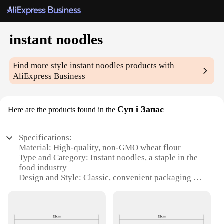
instant noodles
Find more style
instant noodles
products with
AliExpress Business
Суп і Запас
Here are the products found in the
Specifications:
Material: High-quality, non-GMO wheat flour
Type and Category: Instant noodles, a staple in the
food industry
Design and Style: Classic, convenient packaging for
easy storage and transport
Usage and Purpose: Quick and easy meal solution
for busy individuals
Typical Adaptive Scenario: Ideal for lunchboxes,