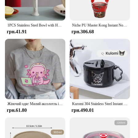
provide quick and satisfying meals to their
customers. With our sets for sale, you can stock up
on a variety of flavors, ensuring that your customers
have a diverse selection to choose from.
1PCS Stainless Steel Bowl with Handle Solid Color Anti Scalding Instant Noodles Mixing Bowl Kitchen Tableware Food Accessory
Niche PU Master Kong Instant Noodles Bucket Mixed Colours Fashion 2024 Hot Sale Сумки для жінок Універсальні жорсткі сумки через плече
грн.41.91
грн.306.68
Жіночий одяг Милий аксолотль із зображенням локшини швидкого приготування Аніме Футболки Повсякденні модні футболки Літні вінтажні жіночі футболки
Kuromi 304 Stainless Steel Instant Noodle Bowl with Lid Ins Student Dormitory Large Capacity Drainable Instant Noodle Lunch Box
грн.61.80
грн.490.01