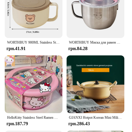
WORTHBUY 900ML Stainless Steel Lunch Box With Lid For Student And Office Workers Instant Noodles Bowl Tableware Sets
WORTHBUY Миска для рамен великої ємності з кришкою Миска для локшини швидкого приготування з нержавіючої сталі 304 Контейнер для їжі 1200 мл Портативний ланч-бокс
грн.41.91
грн.84.28
HelloKitty Stainless Steel Ramen Bowl With Lid Cute Japanese Large Instant Noodles Fruit Salad Rice Soup Bowl Kitchen Tableware
GIANXI Hotpot Korean Mini Military Noodle Pot Cookware Ramen Camping Pot Double Ears With Lid Stockpot Instant Noodles Pot
грн.187.79
грн.286.43