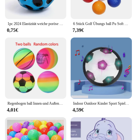
1pc 2024 Elastizität weiche poröse hohe Hüpfball bunte Anti-Fall-Mondform ergonomisches Design Kinder Indoor Outdoor Spielzeug
6 Stück Golf Übungs ball Pu Soft Balls Spielzeug Indoor Übungs ball Sport Übung Golf Schwamm Raum Schaum bälle Outdoor Golfball
0,75€
7,39€
Regenbogen ball Innen-und Außen schläger ball aufblasbare Leder ball blume farbiger Ball mehrere farbige Muster 2 stücke
Indoor Outdoor Kinder Sport Spielzeug Hover Fußball Ball Spielzeug Led Blinkt Fußball Spielzeug Interaktive Kinder Sport Spielzeug Bälle Jungen Geschenke
4,01€
4,59€