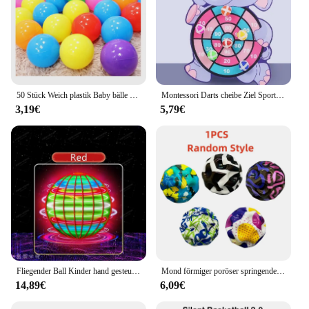
50 Stück Weich plastik Baby bälle Gruben bälle Kinderspiel zeug bunte Ozean bälle für Kleinkind Ball grube Spiel zelte Tunnel Indoor Outdoor
Montessori Darts cheibe Ziel Sportspiel Spielzeug für Kinder 4 bis 6 Jahre alt Outdoor Indoor Mädchen Sticky Ball Jungen Geschenk
3,19€
5,79€
Fliegender Ball Kinder hand gesteuerte Farbe führte kosmischen Globus 360 ° rotierende Aufhängung kugel geeignet für Innen-und Außen spielzeug
Mond förmiger poröser springender Ball super elastischer Balls paß Kinderspiel zeug für Kinder im Innen-und Außenbereich
14,89€
6,09€