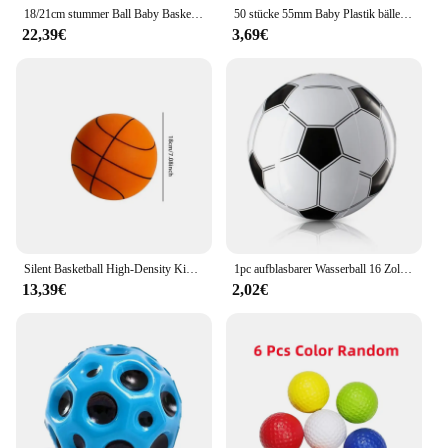
18/21cm stummer Ball Baby Basketball hohe Dichte weichen elastischen Ball Kinder Indoor Sport Geräusch reduzierung Ball Entwicklungs spiele
50 stücke 55mm Baby Plastik bälle Wasser Pool Ozean Ball Spiele für Kinder Schwimm grube Spielhaus im Freien Sport ball Zelte Babys pielzeug
22,39€
3,69€
Silent Basketball High-Density Kinder Indoor Training Schläger Ball tragbare 18cm/22cm Schwamm elastische kleine Leder Ball Spielzeug
1pc aufblasbarer Wasserball 16 Zoll Fußball Fußball für Sommer Schwimmbad Party Gunst Spiel für Jungen Mädchen
13,39€
2,02€