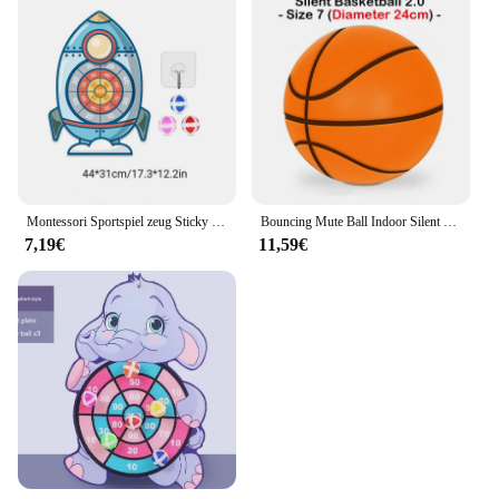
Montessori Sportspiel zeug Sticky Ball Dart Board Ziels piel für Kinder Outdoor-Spielzeug Indoor-Bildung Spielzeug Spiele für Kinder Geschenke
Bouncing Mute Ball Indoor Silent Basketball 24cm Schaum Basketball Silent Soft Ball Air Bounce Basketball Größe 3/5/7 Sportspiel zeug
7,19€
11,59€