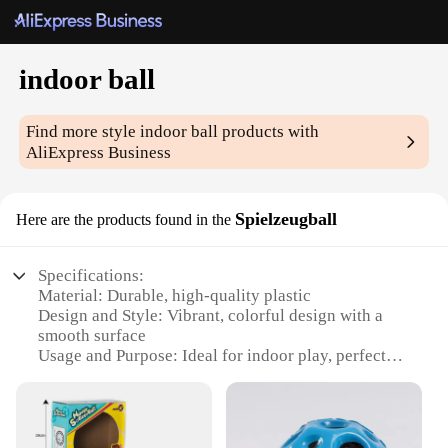
indoor ball
Find more style
indoor ball
products with
AliExpress Business
Spielzeugball
Here are the products found in the
Specifications:
Material: Durable, high-quality plastic
Design and Style: Vibrant, colorful design with a
smooth surface
Usage and Purpose: Ideal for indoor play, perfect
for children and adults
Shape and Size: Standard 6-inch diameter for easy
handling
Performance and Property: Lightweight yet