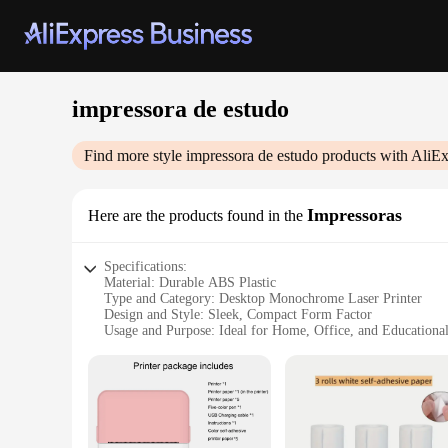
impressora de estudo
Find more style
impressora de estudo
products with AliEx
Impressoras
Here are the products found in the
Specifications:
Material: Durable ABS Plastic
Type and Category: Desktop Monochrome Laser Printer
Design and Style: Sleek, Compact Form Factor
Usage and Purpose: Ideal for Home, Office, and Educational
Performance and Property: High-Speed Printing with Crisp,
Parts and Accessories: Includes Starter Toner Cartridge
Features:
|Vendors|
**Efficient Performance for Every Task**