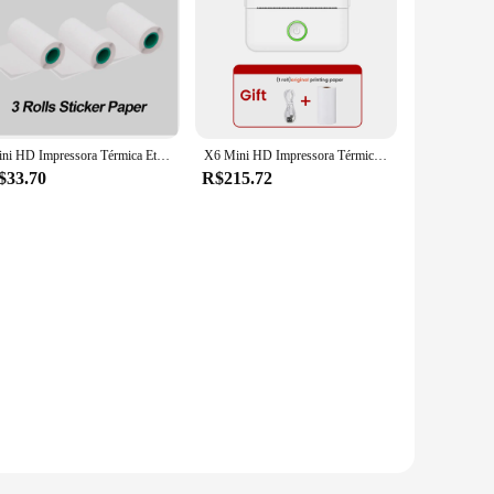
Mini HD Impressora Térmica Etiqueta Portátil, Endurance Impressora Bluetooth para Erro Estudante Title Note, Bolso errado Impressão Inkless
X6 Mini HD Impressora Térmica de Etiqueta Portátil, Endurance Impressora Bluetooth para Estudante, Erro Title Note, Impressão Inkless Bolso Errado
$33.70
R$215.72