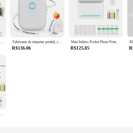
Mini Impressora de Adesivos Térmicos, Estudo Impressora para Assistência à Aprendizagem, Notas de Estudo, Diário, Diversão, Trabalho, Recibos
Fabricante de etiquetas portátil, sem fio Bluetooth, impressora de etiquetas contínua, máquina portátil, DIY, auto-adesivo, fita de etiqueta
Mini Inkless Pocket Photo Printer, Fabricante de Adesivos Portátil, Impressora Térmica para DIY, Jornal, Notas de Estudo, Memo
R$136.06
R$125.85
R
Mini impressora fotográfica de bolso sem tinta, impressora térmica portátil, eficiente e rápida, para notas de estudo, fotos, DIY