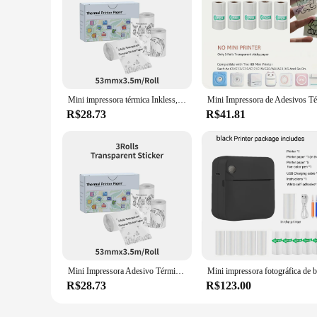
Mini impressora térmica Inkless, aprendizagem, estudo notas, diagrama anatômico, presentes, natal
R$28.73
R$41.81
Mini Impressora Adesivo Térmico, 3 Rolos de Papel, Estudo Impressora para Fotos, Fotos, Revistas, DIY para Criança, Gife Scrapbook
R$28.73
R$123.00