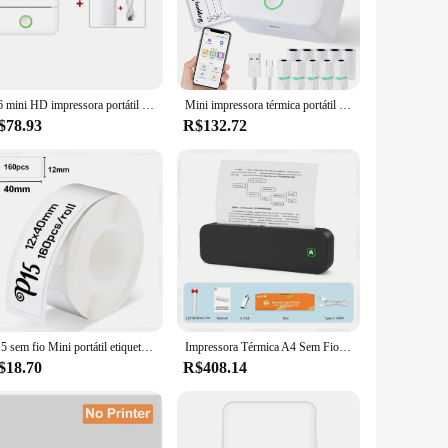
 With its compact form factor, this printer doesn't take up
n adds a touch of elegance to any workspace. The printer's
friendly interface makes it easy to operate, even for those
X6 mini HD impressora portátil etiqueta etiqueta Bluetooth bolso impressora térmica com papel Rolls para a nota do aluno inkless impressão
Mini impressora térmica portátil sem tinta para crianças, fabricante de adesivos, bluetooth, corte livre, impressora de bolso pequeno, diy, 57mm
urchases required. This printer is not just about performance;
$78.93
R$132.72
d-users. The printer's eco-conscious design means it operates
this printer is an excellent addition to any educational
P15 sem fio Mini portátil etiqueta térmica Maker, máquina de etiquetas com fita adesiva etiqueta, Similar como D11 D110 D101 P12
Impressora Térmica A4 Sem Fio Portátil, Sem Placa, Bluetooth, Foto, PDF, Documento, Memorando, Impressão do Tatuagem, Estêncil
$18.70
R$408.14