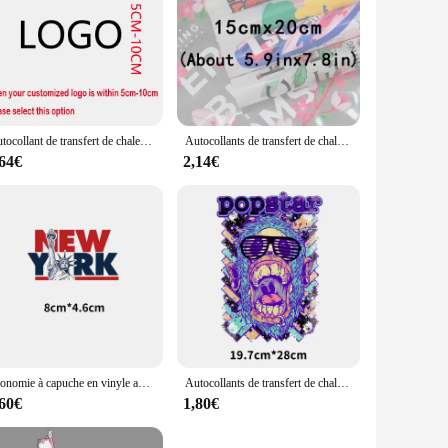
Autocollant de transfert de chaleur en vinyle personnalisé bricolage, vêtements, sac ou autres produits, applique DTF, logo photo personnalisé
Autocollants de transfert de chaleur personnalisés pour vêtements, t-shirt lavable bricolage, patch thermique, vinyle coloré DTF, conception ou image thermocollante
,64€
2,14€
Économie à capuche en vinyle avec lettres de New York DTF pour hommes et femmes, transfert thermique, autocollants à repasser sur vêtements, bricolage, décorés de rayures
Autocollants de transfert de chaleur avec rayures de nuit effrayantes, sweat à capuche bricolage, impression punk et américaine rétro, personnalité d'Halloween, A4, DTF
,60€
1,80€