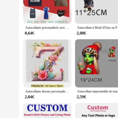
style. With a wide range of designs to choose from, you can 
flair, or simply add a pop of color to your wardrobe, these pa
**Durable and Easy to Apply**
Crafted from high-quality polyester, these patches are design
washes. The application process is straightforward, making it
Autocollants personnalisés avec logo de marque ou image, transferts au fer à repasser, patch coloré DTF thermique, micro élastique, lavage, bricolage, vente en gros
Autocollant à Motif d'Ours en P
and can be applied to a variety of fabrics, from cotton to lea
0,64€
2,08€
**Perfect for Wholesale and Customization**
Our Impression dtf patches are not just for personal use; the
designs and sizes available, you can cater to diverse tastes 
differentiate your offerings and provide a personal touch to 
Autocollants thermo personnalisés DTF, transfert de chaleur, 26 lettres de fleurs, décalcomanies pour manteaux, vêtements, artisanat de repassage
Autocollant impermé
2,04€
2,59€