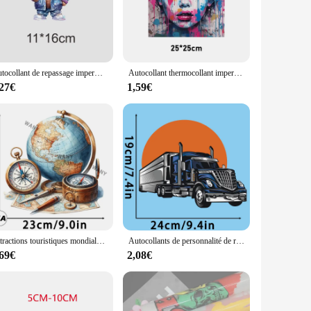
present your favorite sports team, showcase your artistic
 design remains vibrant and intact, even after multiple
r or a fashion enthusiast, these patches are user-friendly
Autocollant de repassage imperméable pour vêtements, t-shirt à capuche, veste bricolage, patch de transfert de chaleur, pâte chaude, papier, ours en peluche, mode DTF
Autocollant thermocollant imperméable pour vêtements, sweat à capuche bricolage, patch de veste, t-shirt animal peint, graffiti DTF, mode
,27€
1,59€
ustomization options to their clients. With a wide range of
r a fashion designer, these patches are an excellent way to
Attractions touristiques mondiales, patchs thermocollants pour vêtements, transferts DTF, prêt à appuyer, autocollants de transfert de chaleur pour chemises
Autocollants de personnalité de rue cool, autocollant thermique DTF, transfert de chaleur, vêtements, accessoires de bricolage, mode, camion, voiture, course, 8 types
,69€
2,08€