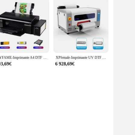
OYFAME-Imprimante A4 DTF pour Epson L805, machine d'impression directe sur film pour vêtements en tissu et t-shirts
XPfemale-Imprimante UV DTF A3 à pio, Machine d'Impression pour Autocollants UV, Impression sur Métal, Acrylique, Bois, Rouleau de Film
03,69€
6 928,69€