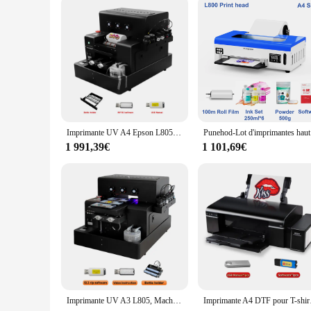
Imprimante UV A4 Epson L805 pour coque de téléphone, imprimante UV à plat avec VarjuvenUV DTF, autocollant pour bouteille Golf, stylos en PVC acrylique
Punehod-Lot 
1 991,39€
1 101,69€
Imprimante UV A3 L805, Machine d'impression à plat, imprimante d'autocollants A4 UV DTF pour stylo acrylique métal bois imprimante UV A3 UV DTF Printer
Imprimante A4 DT