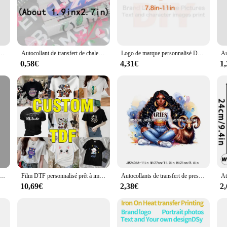
transform any garment into a conversation starter. Whether you're looking to re
tches are versatile enough to fit any scenario.
ed to withstand the rigors of daily wear. The durable material ensures that your
 easy for anyone to personalize their garments. Whether you're a seasoned crafte
eluche pour Vêtement, Transfert de Chaleur, à la Mode, DTF, T-shirt, Sweat à Capuche, Veste, DIY
Autocollant de transfert de chaleur avec logo de marque personnalisé, pâte thermique en fer vinyle, DTF, vêtements de bricolage
Logo de marque personnalisé DTF, impression par transfert de chaleur, fer sur image et texte pour vêtements, décoration de bricolage, autocollants en fer
ther.
0,58€
4,31€
1
y are also perfect for wholesale vendors and suppliers looking to offer unique c
and preferences. Whether you're a boutique owner, a sports team representative, o
your customers' apparel.
able de transfert à chaud pour vêtements, t-shirt à capuche bricolage, repassage de Noël, mode DTF
Film DTF personnalisé prêt à imprimer votre image, presse à chaud, transfert de documents, fer sur impression
Autocollants de transfert de presse à chaud pour vêtements, fille afro, signes du zodiaque, horoscope, STRATravelling Mystical, femmes noires, fer sur DTF, Hip Hop
10,69€
2,38€
2