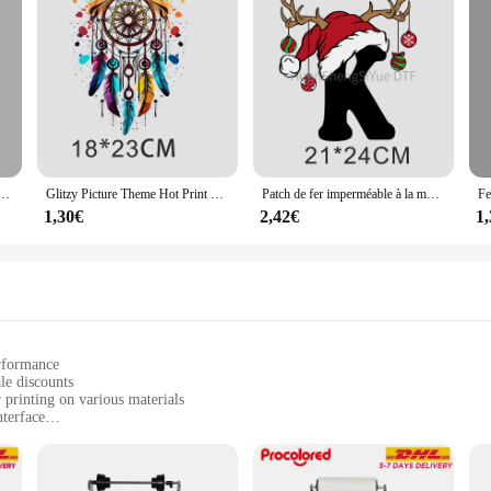
 à repasser pour vêtements, DTF, ours coloré, t-shirt, sweat à capuche, veste de bricolage, mode
Glitzy Picture Theme Hot Print Clothing T-Shirt, DIY Hoodie Jacket Patch, Waterproof DTF
Patch de fer imperméable à la mode pour vêtements de Noël, autocollant DTF, sweat à capuche bricolage, veste IPS, t-shirt
1,30€
2,42€
1
erformance
le discounts
 printing on various materials
nterface
and other materials
byists, and professional print shops
icient space utilization
 vibrant, detailed prints