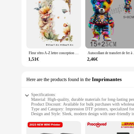
Fleur rétro A-Z lettre conception visuelle fer sur transfert pour vêtements transferts dtf prêt à appuyer transfert de chaleur
Autocollant de transfert de fer
1,51€
2,46€
Imprimantes
Here are the products found in the
Specifications:
Material: High-quality, durable materials for long-lasting p
Product Discount: Available for bulk purchases with wholesa
Type and Category: Impression DTF printers, specialized for
Design and Style: Sleek, modern design with user-friendly i
Usage and Purpose: Ideal for printing on fabrics, garments, 
Typical Adaptive Scenario: Suitable for small businesses, hob
Shape or Size or Weight or Quantity: Compact design with eff
Performance and Property: Advanced DTF technology ensures