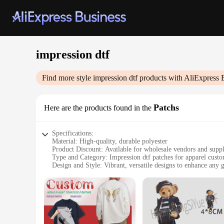
impression dtf
Find more style
impression dtf
products with AliExpress 
Patchs
Here are the products found in the
Specifications:
Material: High-quality, durable polyester
Product Discount: Available for wholesale vendors and suppl
Type and Category: Impression dtf patches for apparel custo
Design and Style: Vibrant, versatile designs to enhance any 
Usage and Purpose: Ideal for personalizing clothing, creatin
Typical Adaptive Scenario: Perfect for events, clubs, or as 
Shape or Size or Weight or Quantity: Available in various siz
Features:
**Enhanced Customization for Your Wardrobe**
The Impression dtf patches are the ultimate solution for thos