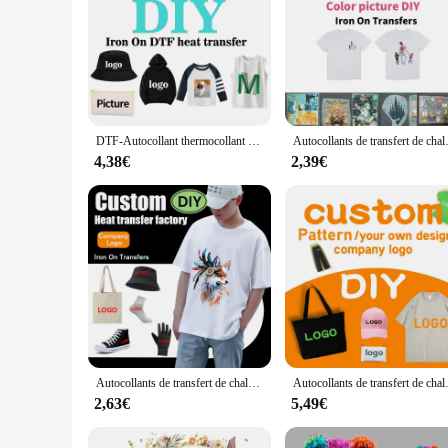
DTF-Autocollant thermocollant pour vêtements, transfert de chaleur, logo de marque personnalisé, photo prête à appuyer, image, repassage thermique, patch en PVC, bricolage
Autocollants de transfert de chaleur pers
4,38€
2,39€
Autocollants de transfert de chaleur personnalisés pour vêtements, logo de marque ou image, fer sur, Économie lavables bricolage, patch thermique, vinyle coloré DTF
Autocollants de transfert de chaleur pers
2,63€
5,49€