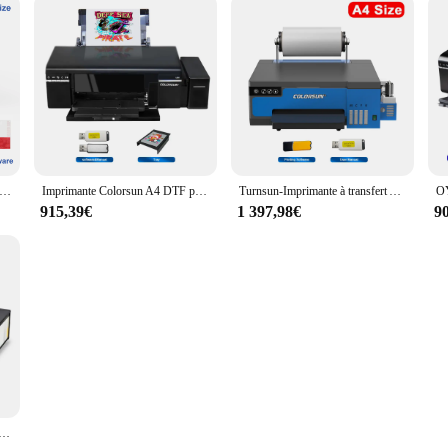
d'imprimantes haute résolution, machine d'impression directe sur film, idéal pour t-shirt bricolage, A4, L800, Dtf, four, 8.2 pouces
Imprimante Colorsun A4 DTF pour imprimante de t-shirt Epson L805 Impresora dtf Imprimante de transfert DTF pour t-shirts, sweats à capuche, chaussures
Turnsun-Imprimante à transfert A3 DTF pour Epson XPfemale, machine d'impression pour Économie, sacs à capuche
915,39€
1 397,98€
9
F pour T-shirt Epson L805, machine d'impression directe sur film, transfert sur tissu