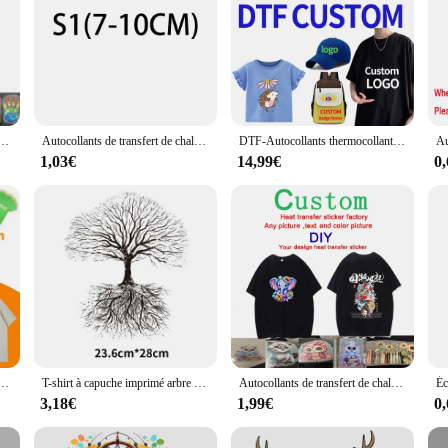
onnalisés pour vêtements, logo de marque ou image, fer sur, Économie lavables bricolage, patch thermique, vinyle coloré DTF
Autocollants de transfert de chaleur thermocollants, personnalisés, n'importe quel logo, Économie lavables bricolage, patchs thermiques DTF, vinyle coloré
DTF-Autocollants thermocollants personnalisés pour vêtements et chapeaux, transfert de chaleur, texte de logo de marque, images de portrait, pièces de bricolage, patchs, vente en gros
1,03€
14,99€
0
onnalisés pour vêtements, logo de marque ou image, fer sur, Économie lavables bricolage, patch thermique DTF, vinyle coloré
T-shirt à capuche imprimé arbre de vie pour hommes, transfert de chaleur DTF, vêtements à la mode, fer à repasser, vêtements de mode, décoration de sweat à capuche
Autocollants de transfert de chaleur personnalisés pour vêtements, t-shirt lavable bricolage, patch thermique, vinyle coloré DTF, conception ou image thermocollante
3,18€
1,99€
0