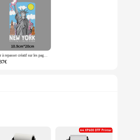
Fer à repasser créatif sur les pages imprimées du Père Noël, collage thermique DTF, vêtements décoratifs, pâte à laver pour enfants, bricolage
,37€