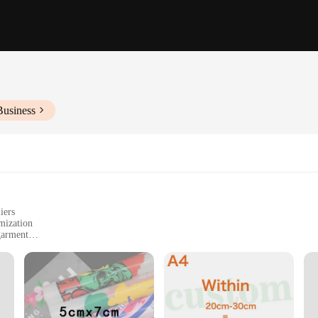
Business
iers
mization
garment
g unique fashion statements
a personal touch to your wardrobe
es and quantities to suit your needs
e looking to add a personal touch to their clothing. These patches are not just m