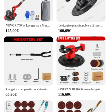
VEVOR 750 W Levigatrice a Muro, Lucidatrice per Lavori a Secco , Levigatrice Telescopica per Pareti e Soffitti, Levigatrice a Giraffa, Ideale per Levigare Soffitti e Pareti
Levigatrice piatta in polvere di mastice di cemento con cazzuola elettrica portatile per intonacatrice
125,99€
160,69€
Levigatrice per pareti con levigatrice per cartongesso senza spazzole da 380MM levigatrice per pareti con regolazione a 6 marce 1800RPM strumenti per lucidatrice per pareti per utensili elettrici Makita 18V
ONEVAN 1800W 6 marce levigatrice elettrica senza spazzole per cartongesso 380MM levigatrice portatile a batteria per batteria Makita 18v
65,30€
116,69€