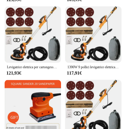
Levigatrice elettrica per cartongesso da 9 pollici rettificatrice per pareti da 225MM stucco senza polvere autovuoto LED macchina per carta vetrata lucidante a asta lunga
1390W 9 pollici levigatrice elettrica per cartongesso rettificatrice per pareti stucco senza polvere auto vuoto LED lunga asta lucidatrice macchina per carta vetrata
121,93€
117,91€