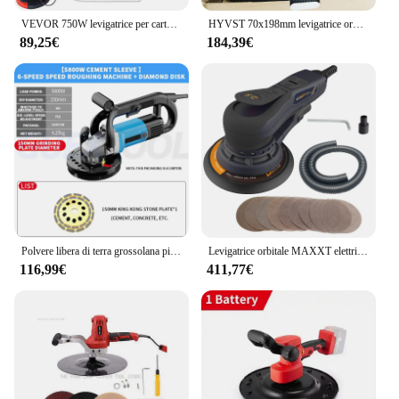
VEVOR 750W levigatrice per cartongesso a velocità variabile 800-1750RPM senza polvere levigatrice elettrica per levigatrice a parete
HYVST 70x198mm levigatrice orbitale elettrica quadrata lavorazione del legno cartongesso 3mm Eccentricity lucidatura auto strumento smerigliatrice motore Brushless
89,25€
184,39€
Polvere libera di terra grossolana piallatrice della parete piallatrice grossolana Piallatrice grossolana Ground Concrete Lucidatura Strumenti di macinazione Pala elettrica della parete piallatrice grossolana 5800W
Levigatrice orbitale MAXXT elettrica 6 "2.5mm Automotive Brushless casuale 150mm lucidatrice per cartongesso in legno per auto a velocità variabile
116,99€
411,77€