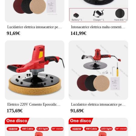
Lucidatrice elettrica intonacatrice per muro intonacatore per calcestruzzo malta cementizia superficie smerigliatrice lucidatrice manuale
Intonacatrice elettrica malta cementizia levigatrice stradale rettificatrice al litio rettificatrice per calcestruzzo
91,69€
141,99€
Elettrico 220V Cemento Epossidico Malta di Cemento Spatola Muroni Intonacatura Secchio Spatola Strumento Levigatura Della Parete Lucidatrice
Lucidatrice elettrica intonacatrice per muro intonacatore per calcestruzzo malta cementizia superficie smerigliatrice lucidatrice manuale
175,69€
91,69€