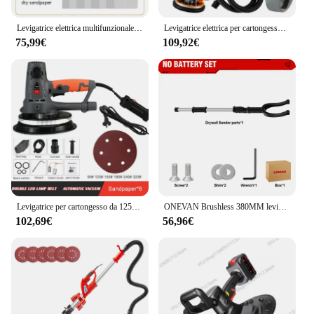
Levigatrice elettrica multifunzionale per mobili da parete in gesso 220V piccola levigatrice per lucidatura del legno di carta vetrata
Levigatrice elettrica per cartongesso da 1390W levigatrice portatile da 215MM con lucidatrice regolabile a 6 velocità con luce a LED
75,99€
109,92€
Levigatrice per cartongesso da 1250W rettificatrice per pareti da 7 pollici con una lampada lucidatrice elettrica portatile per stucco per carta vetrata autosottovuoto
ONEVAN Brushless 380MM levigatrice elettrica per cartongesso lucidatrice per pareti 1300W levigatrice per pareti a secco per batteria Makita 18v
102,69€
56,96€