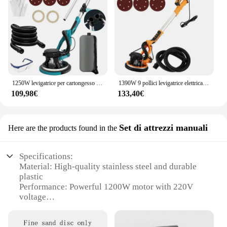
1250W levigatrice per cartongesso 220V regolare la velocità pieghevole lucidatura della parete del pavimento rettifica Led Light Wall Putty Polisher Machine polvere automatica
1390W 9 pollici levigatrice elettrica per cartongesso rettificatrice per pareti stucco senza polvere auto vuoto LED lunga asta lucidatrice macchina per carta vetrata
109,98€
133,40€
Set di attrezzi manuali
Here are the products found in the
Specifications:
Material: High-quality stainless steel and durable
plastic
Performance: Powerful 1200W motor with 220V
voltage
Design: Ergonomic handle and compact structure
for easy maneuverability