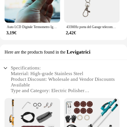
Auto LCD Digitale Termometro Igrometro Calibro Accessori Per MG ZS 350 GS 5 Gundam GT 6 HS TF ORKINA
433MHz porta del Garage telecomando 4 chiavi copia telecomando universale clonazione cancello elettrico telecomando duplicatore chiave
3,19€
2,42€
Levigatrici
Here are the products found in the
Specifications:
Material: High-grade Stainless Steel
Product Discount: Wholesale and Vendor Discounts
Available
Type and Category: Electric Polisher
Design and Style: Ergonomic and Sleek Design
Usage and Purpose: For Various Polishing and
Buffing Tasks
Performance and Property: Powerful Motor with
Adjustable Speed Settings
Parts and Accessories: Comes with Multiple