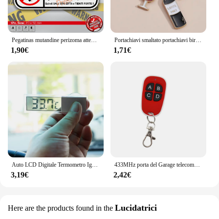
world of woodworking.
Pegatinas mutandine perizoma attenzione striscia di avvertimento adesivi per auto moto bici paraurti per auto finestra da corsa vinile Surf decalcomanie per Laptop
Portachiavi smaltato portachiavi birra bicchiere di birra portachiavi vino rosso Bar regalo Souvenir per donna uomo accessori per borse gioielli appesi per auto
1,90€
1,71€
Auto LCD Digitale Termometro Igrometro Calibro Accessori Per MG ZS 350 GS 5 Gundam GT 6 HS TF ORKINA
433MHz porta del Garage telecomando 4 chiavi copia telecomando universale clonazione cancello elettrico telecomando duplicatore chiave
3,19€
2,42€
Lucidatrici
Here are the products found in the