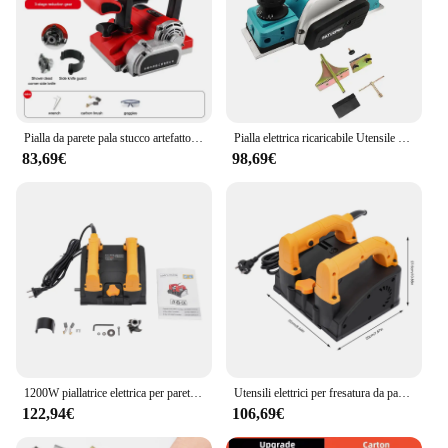
Pialla da parete pala stucco artefatto raschietto da parete raschietto da parete raschietto da parete senza polvere intonaco smash Wall artefatto elettrico
Pialla elettrica ricaricabile Utensile da taglio per legno portatile senza fili Pialla elettrica per la lavorazione del legno per batteria Makita 18V
83,69€
98,69€
1200W piallatrice elettrica per pareti fresatrice per ristrutturazione stucco smerigliatrice per gesso utensili elettrici per fresatura a parete
Utensili elettrici per fresatura da parete per piallatrice elettrica da 1200 W per ristrutturazione, smerigliatrice per stucco, smerigliatrice per gesso
122,94€
106,69€