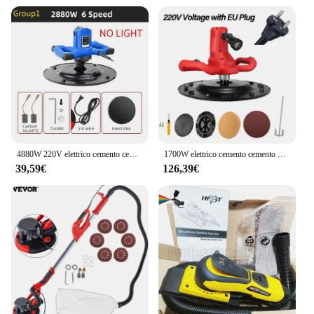
of precision.
4880W 220V elettrico cemento cemento malta cazzuola levigatrice levigatrice massoni intonacatura secchio cazzuola strumento 2880W
1700W elettrico cemento cemento malta cazzuola parete intonaco levigatrice lucidatrice con fango miscelatore Bar 6 regolazione della velocità dell'ingranaggio
39,59€
126,39€