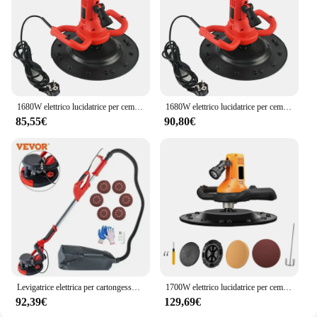
1680W elettrico lucidatrice per cemento intonaco per pareti cemento cemento malta cazzuola intonacatura levigatrice levigatrice regolazione del terreno
1680W elettrico lucidatrice per cemento intonaco per pareti cemento cemento malta cazzuola intonacatura levigatrice levigatrice regolazione del terreno
85,55€
90,80€
Levigatrice elettrica per cartongesso VEVOR levigatrice estensibile con sacco a vuoto levigatrice a disco da parete 750W cartongesso elettrico
1700W elettrico lucidatrice per cemento levigatrice per pareti in gesso 6 velocità dell'ingranaggio 80-600RPM cemento cemento malta cazzuola levigatrice per pareti
92,39€
129,69€