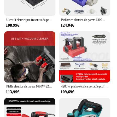
Utensili elettrici per fresatura da parete per piallatrice elettrica da 1200 W per ristrutturazione, smerigliatrice per stucco, smerigliatrice per gesso
Piallatrice elettrica da parete 1300W Power pialla a mano pala macchina da parete con cavo e custodia per il trasporto per la rimozione del mastice di vernice
108,99€
124,04€
Pialla elettrica da parete 1680W 220V / 50Hz utensili elettrici pialla elettrica ad alta efficienza profondità regolabile
4280W pialla elettrica portatile professionale senza angolo morto Design sottovuoto raschiando la macchina della pala del muro di cemento del mastice della cenere bianca
113,99€
109,69€