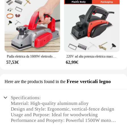
Pialla elettrica da 1600W elettrodomestico portatile 220V pialla multifunzionale per la lavorazione del legno utensile da taglio manuale per legno
220V ad alta potenza elettrica macchina per incidere macchina per la lavorazione del legno pialla elettrica per la lavorazione del legno fresatrice per incisione sl
57,53€
62,99€
Frese verticali legno
Here are the products found in the
Specifications:
Material: High-quality aluminum alloy
Design and Style: Ergonomic, vertical-fence design
Usage and Purpose: Ideal for woodworking
Performance and Property: Powerful 1500W motor
Parts and Accessories: Comes with a set of