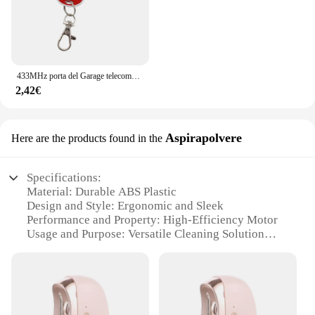
433MHz porta del Garage telecomando 4 chiavi copia telecomando universale clonazione cancello elettrico telecomando duplicatore chiave
2,42€
Aspirapolvere
Here are the products found in the
Specifications:
Material: Durable ABS Plastic
Design and Style: Ergonomic and Sleek
Performance and Property: High-Efficiency Motor
Usage and Purpose: Versatile Cleaning Solution
Typical Adaptive Scenario: Home and Commercial
Spaces
Parts and Accessories: Includes Dust Bag and Filter
Features: