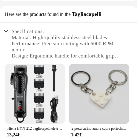
Tagliacapelli
Here are the products found in the
Specifications:
Material: High-quality stainless steel blades
Performance: Precision cutting with 6000 RPM
motor
Design: Ergonomic handle for comfortable grip
Type: Corded electric hair clipper
Category: Professional-grade hair cutting tools
Size: Compact and portable for on-the-go styling
Features:
|Vendors|
**Professional-Grade Cutting**
The imbalatrice elettrica Tagliacapelli is a top-tier
hair cutting tool designed for professional stylists
and salon enthusiasts. Its stainless steel blades are
Hiena HYN-212 Tagliacapelli elettrico UBS Ricaricabile Cordless Barba Trimmer Uomo Potente tagliacapelli elettrico Strumento di rifinitura
2 pezzi carino amore cuore portachiavi in mattoni per coppie amicizia donna uomo ragazza ragazzo 2022 Lego elementi portachiavi regalo di compleanno gioielli
engineered for precision, ensuring a smooth and
13,24€
1,42€
even cut every time. The powerful 6000 RPM motor