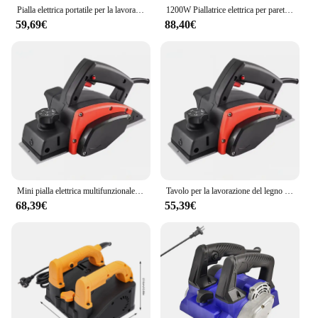
Pialla elettrica portatile per la lavorazione del legno a mano 800W a basso rumore con profondità di taglio regolabile per la levigatura del taglio del legno
1200W Piallatrice elettrica per pareti Fresatrice per ristrutturazione Stucco Smerigliatrice per gesso Fresatrice per pareti Utensili elettrici
59,69€
88,40€
Mini pialla elettrica multifunzionale ad alta potenza Router elettrico Trimmer lavorazione del legno pialla strumenti pressa pialla utensile da taglio per legno
Tavolo per la lavorazione del legno Pialla elettrica 220V Mini pialla elettrica per legno Router elettrico Trimmer Pialla da tavolo invertita Utensile da taglio per legno
68,39€
55,39€