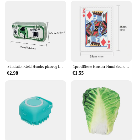
Simulation Geld Hundes pielzeug lustige quietschende Sound klingende Papier beständigkeit zu beißen Kauen Hundes pielzeug saubere Zähne Welpen spielzeug Haustier liefert
1pc reißfeste Haustier Hund Sound Spielzeug simuliert Quietschen Zeitung Spielkarte k q j Zähne resistent Corgi Teddy Welpe interaktiv
€2.98
€1.55