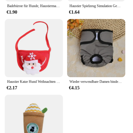
Badebürste für Hunde, Haustiermassagebürste, Shampoo-Spender, weiche Silikonbürste, Gummiborsten für Hunde und Katzen, Duschpflege-Werkzeug
Haustier Spielzeug Simulation Gemüse futter Haustier reißfeste Plüsch tier kreative Spaß Katze und Hund Spielzeug Vokal Haustier Spielzeug
€1.90
€1.64
Haustier Katze Hund Weihnachten Hut Cartoon Bandana Urlaub Party niedlichen Kostüme für kleine Hunde Katzen Welpen Kätzchen Party Outdoor-Outfits
Wieder verwendbare Damen binden wasch bar kleiner Hund Haustier Windeln Hündinnen große physio logische Hosen Shorts männliche Katzen Haustier Menstruation
€2.17
€4.15