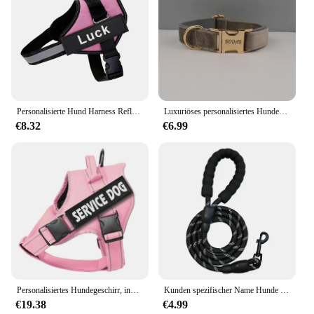
Personalisierte Hund Harness Reflektierende Einstellbaren Hund Harness Weste Für kleine große Hund Mit Kunden Patch Hunde Training Liefert
Luxuriöses personalisiertes Hundehalsband-Geschirr-Leinen-Set nach Maß, individuelles Logo abnehmbares Hundefliege-Halsband, Hundehalsband-Leine zum Selbermachen
€8.32
€6.99
Personalisiertes Hundegeschirr, individuelles Namensschild, Doberman Pinscher, atmungsaktives, verstellbares Haustiergeschirr, geeignet für mittelgroße und große Hunde
Kunden spezifischer Name Hunde geschirr Labrador Retriever Geschirr mittelgroßer Hund reflektierend verstellbar Outdoor Walking Haustier zubehör
€19.38
€4.99