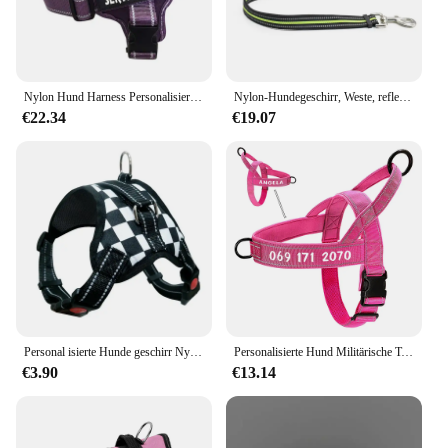
Nylon Hund Harness Personalisierte Reflektierende Pet K9 Harness Für Small Medium Large Hunde Atmungsaktives Mesh Pad Hund Harness Keine Pull
Nylon-Hundegeschirr, Weste, reflektierendes Hundegeschirr, personalisierbar, atmungsaktiv, verstellbar, Haustiergeschirr, Leine für kleine, mittelgroße und große Hunde
€22.34
€19.07
Personal isierte Hunde geschirr Nylon reflektierende atmungsaktive Haustier geschirr Weste für kleine große Hunde Outdoor Walk Training Zubehör
Personalisierte Hund Militärische Taktische Harness Reflektierende Hunde Harness Weste Kunden Pet Ausbildung Weste für Medium Large Hunde
€3.90
€13.14