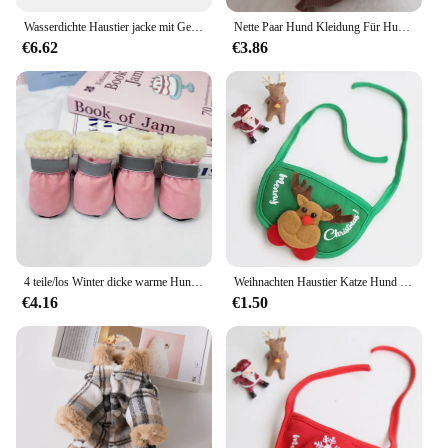
Wasserdichte Haustier jacke mit Geschirr Winter warme Hunde kleidung für kleine große Hunde Labrador Mantel Chihuahua Französisch Bulldogge Outfits
Nette Paar Hund Kleidung Für Hund Kleider Pet Hemd Waffel Katze Hund Hemd Welpen Haustier Rock Kleidung Für Hunde Katzen chihuahua Yorkie
€6.62
€3.86
4 teile/los Winter dicke warme Hundes chuhe weiche Plüsch rutsch feste wasserdichte Schnees chuh Welpe Outdoor-Wanderschuhe Haustier Zubehör
Weihnachten Haustier Katze Hund Hut Santa Kleiner Welpe Weihnachten Urlaub Kostüm Ornamente Cosplay Requisiten Kappen 2024 Weihnachten Party Haustier Liefert
€4.16
€1.50