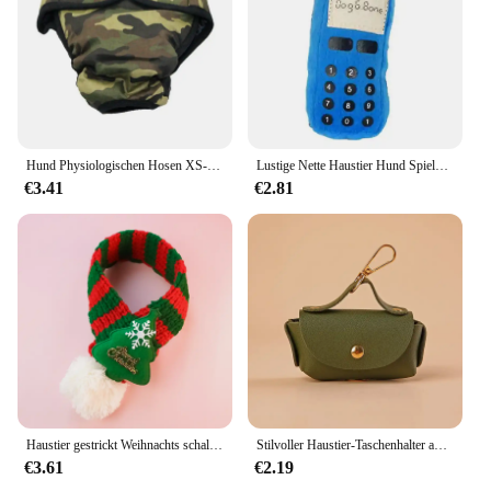
Hund Physiologischen Hosen XS-XXL Windel Sanitär Waschbar Weibliche Hund Shorts Höschen Menstruation Unterwäsche Briefs Overall Für Hund
Lustige Nette Haustier Hund Spielzeug Hund Welpen Handy Form Hund Quietschende Spielzeug Plüsch Puppe Spielen Ausbildung Kauen Spielzeug Hund Liefert sounding spielzeug
€3.41
€2.81
Haustier gestrickt Weihnachts schal Teddy Schal Schal Katze Hund Haustier liefert warm
Stilvoller Haustier-Taschenhalter aus Kunstleder, Haustier-Kotbeutelhalter mit Spender für Hundetaschen, tragbarer Hundekotbeutel-Organizer, Zubehör für Haustiere
€3.61
€2.19