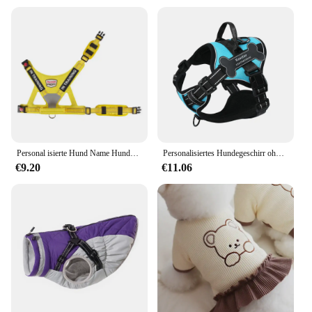
Personal isierte Hund Name Hunde geschirr keine Spannung reflektierende atmungsaktive Labrador Hunde geschirr großen Hund Outdoor Walking Training
Personalisiertes Hundegeschirr ohne Ziehen, atmungsaktive Haustiergeschirrweste mit schönem, individuellem Aufnähergeschirr für kleine, mittelgroße und große Hunde
€9.20
€11.06