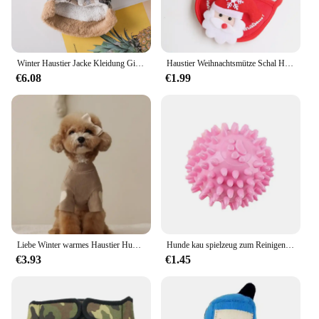
Winter Haustier Jacke Kleidung Gitter warme kleine Hunde Kleidung mit Pelz kragen Baumwolle Haustier Outfits Französisch Bulldogge Mantel Weste Chihuahua
Haustier Weihnachtsmütze Schal Hund Weihnachtsgeschenk Ornamente Katze Weihnachten Katze Sabber Handtuch Haustierzubehör
€6.08
€1.99
Liebe Winter warmes Haustier Hund Kleidung Basis Shirt niedliche Liebe Bär Teddy Yorkshire Hoodie Katze Haustier warme Kleidung Designer Welpen Kleidung
Hunde kau spielzeug zum Reinigen der Zähne rosa weicher Gummi knochen lustiger Ball interaktiver Donut-Leckerbissen für kleine mittelgroße Hunde Haustier geschenke
€3.93
€1.45