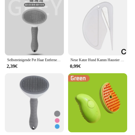
Selbstreinigende Pet Haar Entfernen Kamm Katze Slicker Pinsel Pet Haar Entfernung Kamm Für Katzen Pflege Pinsel Hund Kämme katze Zubehör
Neue Katze Hund Kamm Haustier offenen Knoten Kamm Katze Welpen Haar Fell Schuppen Pflege Trimmer Kamm Kamm Katze Bürste
2,39€
0,99€