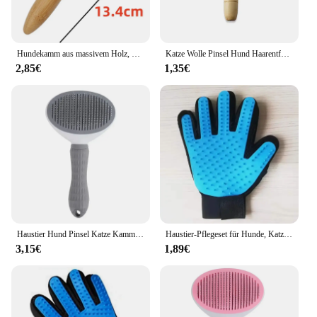
Hundekamm aus massivem Holz, Hundebürste, Tierhaarentferner, Massage, Katzenbürste, Hundesalon, Edelstahlkämme für Katzen, Haarknotenöffnung
Katze Wolle Pinsel Hund Haarentferner Haustier Tier Haar Bürsten Kamm Haar Entfernung Pinsel für Hunde Katzen Pinsel Tragbare Manuelle
2,85€
1,35€
Haustier Hund Pinsel Katze Kamm Selbstreinigende Tier Haarentferner Pinsel Für Hunde Katzen Pflege Werkzeuge Haustiere Dematting Kamm Hunde Zubehör
Haustier-Pflegeset für Hunde, Katzen, Kaninchenfell, 2-seitige Pflegebürste, Bade-Reinigungshandschuh, Ent-Shedding, Entpassung von Tierhaaren
3,15€
1,89€