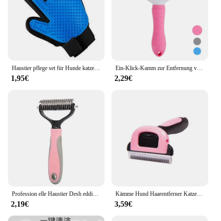
Haustier pflege set für Hunde katze Kaninchen fell 2-seitiges Pflege bürsten bad Reinigungs handschuh Ent schuppen des Matti erens von Tierhaaren
Ein-Klick-Kamm zur Entfernung von Tierhaaren zur mühelosen Pflege von Hunden und Katzen-Slicker-Bürste zur Haaren tfernung mit automatischer Funktion
1,95€
2,29€
Profession elle Haustier Desh edding Pinsel 2-seitige Demattierung Hund Kamm Katze Pinsel Rechen Welpen Pflege Werkzeuge Unterwolle Schuppen fliegende Haare
Kämme Hund Haarentferner Katze Bürste Pflege Werkzeuge Haustier abnehmbare Haars chneide maschine Befestigung Haustier Trimmer Kämme liefern Furmins für Katze Hund
2,19€
3,59€