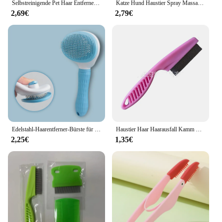
Selbstreinigende Pet Haar Entfernen Kamm Katze Slicker Pinsel Pet Haar Entfernung Kamm Für Katzen Pflege Pinsel Hund Kämme katze Zubehör
Katze Hund Haustier Spray Massagebürste 3-in-1 Ein-Knopf-Dampfspray, zusammenklappbar, drehbar, schwimmendes Haar, Bad, Haarentfernungsbürste, Kamm
2,69€
2,79€
Edelstahl-Haarentferner-Bürste für Hunde und Katzen, Anti-Rutsch-Schönheits bürste, Hunde pflege ausrüstung, Haustier-Haaren tfernungs kämme
Haustier Haar Haarausfall Kamm Edelstahl Floh Kamm für Katze Hund Haustier Komfort Floh Haar Pflege Kamm Hund Katze Pelz Entfernung Pinsel
2,25€
1,35€