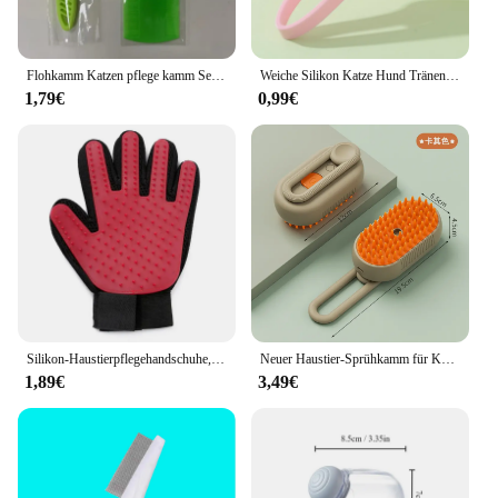
Flohkamm Katzen pflege kamm Set 3 teile/satz entfernt Schleim und Kruste kleine Läuse Floh kämme Katzen liefert Haustier kamm
Weiche Silikon Katze Hund Tränen Flecken Bürste Augen reinigung Kämme Augen kot Entferner Reiniger Clip Haustier liefert Katze Hund Produkte
1,79€
0,99€
Silikon-Haustierpflegehandschuhe, Katzenhaarbürste und Kammhandschuhe zum Baden von Hunden, Reinigung, Haarentfernung für Hunde, Zubehör für den Tiergebrauch
Neuer Haustier-Sprühkamm für Katzen und Hunde, elektrisches Spray für Haustiere, Haarentfernungskamm, Ein-Tasten-Spray, Anti-Fliegen-Massagebürste, saubere Massage
1,89€
3,49€