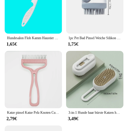
Hundesalon Floh Kamm Haustier Pflege Kamm Katze Haar Pinsel Floh Entfernung Massage Kamm Hund Haar Pflege Reinigung Werkzeuge Haustiere Zubehör
1pc Pet Bad Pinsel Weiche Silikon Mit Shampoo Dispenser Sanfte Massage Für Pflege Und Reinigung Pelz Und Haar
1,65€
1,75€
Katze pinsel Katze Pelz Knoten Cutter Haustiere Haar Entfernung Kamm Hund Pflege Verschütten Werkzeuge doppelseitige Edelstahl Pinsel Pet Produkte
3-in-1 Hunde haar bürste Katzen haar bürste elektrische Haustier reinigungs bürste Dampfs prüh bürste Massage Haaren tfernungs kamm Anti-Flug bürste
2,79€
3,49€