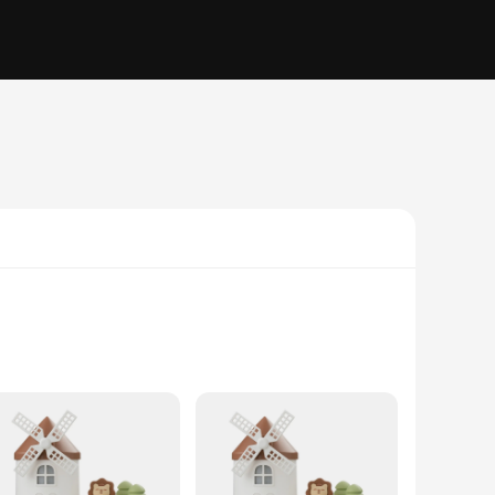
, this humidifier boasts a sleek windmill-inspired design
can enjoy a serene environment without any disturbances,