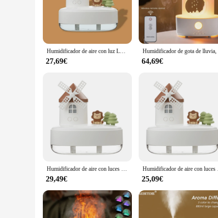
making it perfect for use in bedrooms, offices, or any room 
**Versatile and User-Friendly**
This humidifier is designed to cater to a variety of scenario
the benefits of humidity wherever you need it. The user-frien
to maintain the quality of the humidification process, ensurin
Humidificador de aire con luz LED para el hogar y la Oficina, generador de niebla musical, pulverizador silencioso, purificador de aire de escritorio, 650ml
**Eco-Friendly and Energy-Efficient**
27,69€
64,69€
Our humidificador wind mill is not only a stylish addition 
modern design ensures that it blends seamlessly with any dec
quality in your home or seeking a reliable product to offer to
Humidificador de aire con luces LED, purificador de aire con forma de molino de viento musical, humidificadores de escritorio silenciosos, adornos decorativos, 650ml
Humidificador de aire co
29,49€
25,09€