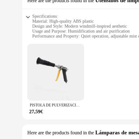
Utensilios de limp
Here are the products found in the
friends and family who value comfort and convenience in their
Specifications:
Material: High-quality ABS plastic
Design and Style: Modern windmill-inspired aesthetic
Usage and Purpose: Humidification and air purification
Performance and Property: Quiet operation, adjustable mist 
Shape or Size or Weight or Quantity: Compact and lightweig
Parts and Accessories: Comes with a user-friendly water ta
Features:
**Efficient Humidification and Air Purification**
The humidificador wind mill is a cutting-edge device that co
space but also serves a dual purpose of humidifying and puri
humidity level to your preference. Whether you're looking to
**Quiet Operation and Easy Maintenance**
One of the standout features of this humidificador wind mill i
user-friendly water tank is designed for easy refilling, and 
make it a convenient option for those with limited space or 
PISTOLA DE PULVERIZACIÓN de pesticidas de alta presión, con campana de viento, buen efecto de atomización, adecuada para pulverización de pesticidas/Herramienta de jardín de riego
**Versatile and Eco-Friendly**
27,59€
This humidificador wind mill is not only a stylish addition t
environment without worrying about high electricity bills. Th
support from reliable vendors and suppliers make it an ideal
your space or provide a practical solution for your customers
Lámparas de mes
Here are the products found in the