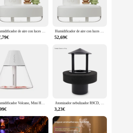
 to move and place in any corner, ensuring that you can enjoy
evel at a glance. Additionally, it comes with a set of filters
Humidificador de aire con luces LED, generador de niebla con forma de molino de viento musical, purificador de aire silencioso, adornos decorativos, 650ml
Humidificador de aire con luces LED, difusor con forma de molino de viento musical, silencioso, adornos decorativos de escritorio, 650ml
7,79€
52,69€
ng minimal energy while providing ample humidity. The
endor product. Whether you're looking to enhance the air
thetics.
Humidificador Volcano, Mini Hogar, escritorio, oficina, silencioso, Mini niebla alta, reposición de agua compacta y exquisita, atomizador USB
Atomizador nebulizador R9CD, humidificador ultrasónico flotante, generador de niebla, generadores de niebla ultrasónica, para de
,99€
3,23€