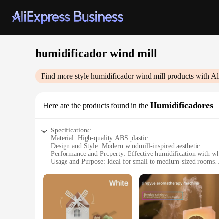
humidificador wind mill
Find more style
humidificador wind mill
products with Al
Humidificadores
Here are the products found in the
Specifications:
Material: High-quality ABS plastic
Design and Style: Modern windmill-inspired aesthetic
Performance and Property: Effective humidification with wh
Usage and Purpose: Ideal for small to medium-sized rooms
Shape or Size or Weight or Quantity: Compact design, easy 
Parts and Accessories: Comes with a water tank and a set of f
Features:
**Efficient Humidification and Whisper-Quiet Operation**
The humidificador wind mill is a marvel of modern design tha
that not only adds a touch of elegance to your space but also