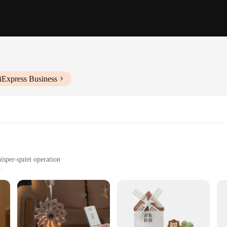
iExpress Business
isper-quiet operation
to move and place
ilters
t seamlessly blends functionality with style. Crafted from durable ABS plastic
 serves as a conversation starter. Its whisper-quiet operation ensures that you 