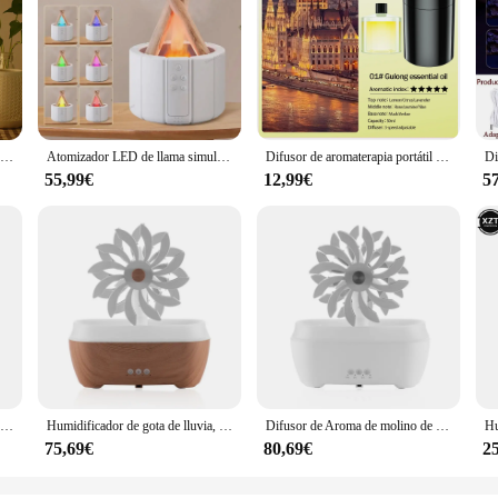
Difusor de aire de Luna, humidificador de aire portátil ultrasónico, tirador de aire USB, luz nocturna de luna llena, decoración del hogar, 880ML
Atomizador LED de llama simulada, máquina de aromaterapia, humidificador de aire para fogatas, difusor ultrasónico de lámpara de aceite esencial
Difusor de aromaterapia portátil USB para coche, humidificador de aromaterapia, purificador de frescura de coche, 5 tipos de aceites esenciales disponibles
55,99€
12,99€
5
Humidificador de gota de lluvia, molino de viento giratorio, máquina de aromaterapia, Control remoto, de 7 colores luz nocturna, difusor de aceite esencial para dormitorio
Humidificador de gota de lluvia, molino de viento giratorio, máquina de aromaterapia, Control remoto, de 7 colores luz nocturna, difusor de aceite esencial para dormitorio
Difusor de Aroma de molino de viento creativo, humidificador de aire eléctrico para el hogar, Control remoto, difusor de aceite esencial, lámpara de decoración de escritorio para habitación
75,69€
80,69€
2