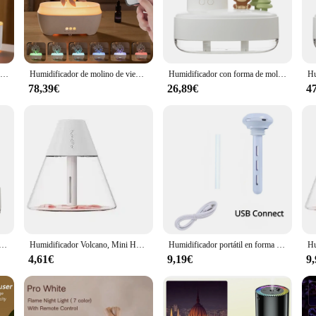
where a peaceful atmosphere is desired.
s, from small apartments to larger living spaces. Its compact size makes it easy
dly design includes a transparent water tank, allowing you to monitor the water l
g that you breathe clean, moist air.
Humidificador de gota de lluvia, molino de viento giratorio, máquina de aromaterapia con Control remoto, luz nocturna de 7 colores, difusor de aceite esencial para dormitorio
Humidificador de molino de viento de 300ml, máquina automática de aromaterapia con Control remoto ultrasónico, vapor pesado, gota de lluvia creativa, aceite esencial
Humidificador con forma de molino de viento, difusor con doble boquilla, fabricante de niebla con luces LED, música silenciosa para sala de estar y dormitorio, 650ml
78,39€
26,89€
4
to your home but also an eco-friendly choice. It operates efficiently, consumi
or, making it an excellent choice for both personal use and as a wholesale or v
 your customers, this humidifier sets the standard for both functionality and aes
n luces LED, purificador con forma de molino de viento musical, fabricante de niebla para sala de estar y dormitorio, 650ml
Humidificador Volcano, Mini Hogar, escritorio, oficina, silencioso, Mini niebla alta, reposición de agua compacta y exquisita, atomizador USB
Humidificador portátil en forma de paraguas, Mini humidificador de rosquilla en aerosol Universal, humidificador de viaje Usb
4,61€
9,19€
9