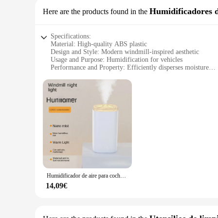
Humidificadores d
Here are the products found in the
Specifications:
Material: High-quality ABS plastic
Design and Style: Modern windmill-inspired aesthetic
Usage and Purpose: Humidification for vehicles
Performance and Property: Efficiently disperses moisture
Shape or Size: Compact and portable
Parts and Accessories: Includes a USB cable for easy chargi
Features:
|Wholesale|Vendors|
**Efficient Humidification for Your Vehicle**
The humidificador wind mill is a must-have accessory for dri
effectively humidifies the air, ensuring a refreshing environ
effective humidification solution on the go.
**Designed for Convenience and Style**
The humidificador wind mill stands out with its modern windm
Humidificador de aire para coche, miniatomizador, purificador, pulverizador aromático, molino de viento USB, humidificador de luz nocturna para coche
addition to your daily commute. The device is not only functi
it withstands the rigors of daily use.
14,09€
**Versatile and User-Friendly**
Whether you're looking to combat dry air during the winter m
allows for quick and easy setup, ensuring that you can enjoy 