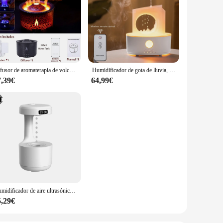
Difusor de aromaterapia de volcán inteligente, humidificador de llama multifunción, difusor ultrasónico de gran capacidad
Humidificador de gota de lluvia, molino de viento giratorio, máquina de aromaterapia con Control remoto, luz nocturna de 7 colores, difusor de aceite esencial para dormitorio
7,39€
64,99€
Humidificador de aire ultrasónico con USB, purificador de aire de 800ML antigravedad, generador de niebla con levitación de gotas de agua, nebulizador de Perfume y aromaterapia
5,29€