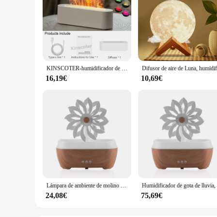
KINSCOTER-humidificador de aire de llama colorida, difusor de aceites esenciales Ultra silencioso para el hogar, la habitación y la Oficina, 150ml
16,19€
10,69€
Lámpara de ambiente de molino de viento, Humidificador ultrasónico de llama de volcán, temporizador de luz, difusor de aceite esencial
24,08€
75,69€