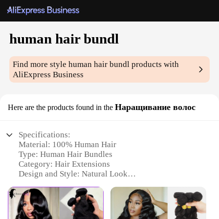
human hair bundl
Find more style
human hair bundl
products with
AliExpress Business
Наращивание волос
Here are the products found in the
Specifications:
Material: 100% Human Hair
Type: Human Hair Bundles
Category: Hair Extensions
Design and Style: Natural Look
Usage and Purpose: Enhance Volume and Length
Performance and Property: Durable and Tangle-Free
Quantity: Available in Sets