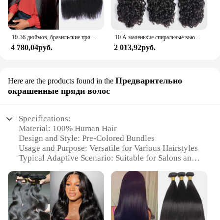
10-36 дюймов, бразильские прямые человеческие волосы, искусственные натуральные волосы Реми, шиньоны, искусственные необработанные волосы, 100% человеческие волосы
10 А маленькие спиральные вьющиеся искусственные бразильские необработанные кудрявые человеческие волосы волнистые только натуральные волосы для наращивания 3B 3C
4 780,04руб.
2 013,92руб.
Предварительно
Here are the products found in the
окрашенные пряди волос
Specifications:
Material: 100% Human Hair
Design and Style: Pre-Colored Bundles
Usage and Purpose: Versatile for Various Hairstyles
Typical Adaptive Scenario: Suitable for Salons and
Personal Use
Shape or Size or Weight or Quantity: Available in
Various Sizes and Weights
Performance and Property: Natural Look and Feel
Features: