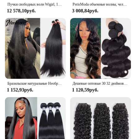
our top-tier products.
Пучки свободных волн Wigirl, 100% человеческие волосы, необработанные, 100% наращивание человеческих волос 2, 3, 4, свободные волнистые пучки, двойной уток
PerisModa объемные волны, человеческие волосы, бразильское плетение, натуральный черный, 3-4 пучка, девственные волосы, 30-дюймовые необработанные волосы для наращивания
12 578,10руб.
3 008,84руб.
Бразильские натуральные Необработанные 100% человеческие волосы для наращивания, 30, 40 дюймов, костяные прямые 3, 4 звёздочки, волосы с двойным переплетением оптом, плетеные волосы
Дешевые оптовые 30 32 дюймовые объемные волнистые 3 4 искусственные бразильские волнистые человеческие волосы, искусственные волосы для женщин
1 152,93руб.
1 120,59руб.