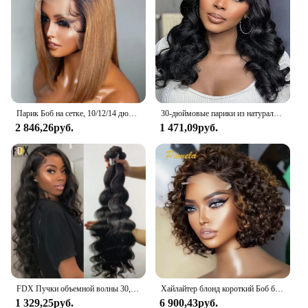
Парик Боб на сетке, 10/12/14 дюймов, 100% натуральных волос, 150% Плотность
30-дюймовые парики из натуральных волос с объемной волной и челкой, короткий парик боб, плотность 180%, бразильская бахрома, Remy, полный машинный парик для женщин
2 846,26руб.
1 471,09руб.
FDX Пучки объемной волны 30, 32, 34, 36, 38, 40 дюймов Пучки 100% человеческих волос Высококачественные бразильские пучки волос Remy Hair
Хайлайтер блонд короткий Боб безклеевой парик человеческие волосы готов к работе цветной вьющийся Боб 13x4 прозрачный кружевной фронтальный парик для женщин
1 329,25руб.
6 900,43руб.