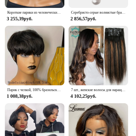
Короткие парики из человеческих волос, 13x4, прозрачные кружевные передние парики для женщин, прямые парики с вырезами фея, 8 дюймов, парик из человеческих волос
Серебристо-серые волнистые бразильские 100% человеческие волосы пряди 1/3 шт 9A Remy пряди для наращивания для женщин 8-26 дюймов EUPHORIA
3 255,39руб.
2 856,57руб.
Парик с челкой, 100% бразильские человеческие волосы Remy, натуральные черные короткие волосы в стиле Боб, парик ручной работы
7 шт., женские волосы для наращивания, 120 г/комплект
1 008,38руб.
4 102,25руб.