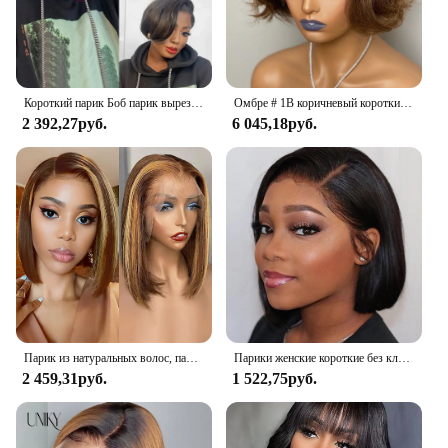
Короткий парик Боб парик вырез Фея прямые человеческие волосы парики 13x4 прозрачный кружевной парик Fronta для женщин хайлайтер прямой парик вырез фея
Омбре # 1B коричневый короткий парик для женщин человеческие волосы 150 плотность волнистые мед блонд кружева спереди боб парик бразильские волосы Remy
2 392,27руб.
6 045,18руб.
Парик из натуральных волос, парик из коротких прямых волос
Парики женские короткие без клея, 13 х4 дюймов, 180%
2 459,31руб.
1 522,75руб.