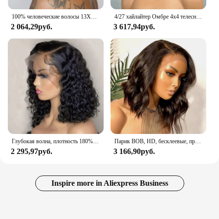
100% человеческие волосы 13X1 короткие парики вырезанные фальшивыми волосами прямые боб HD прозрачные кружевные фронтальные парики для черных женщин 250 плотный парик
4/27 хайлайтер Омбре 4x4 телесные волнистые кружевные передние парики боб человеческие волосы коричневые смешанные светлые C части водяные волнистые парики 250% для женщин
2 064,29руб.
3 617,94руб.
Глубокая волна, плотность 180%, предварительно выщипанная боковая часть, короткий боб 13*4, кружевные фронтальные бразильские парики из натуральных волос для чернокожих женщин
Парик BOB, HD, бесклеевые, предварительно выщипанные, на шнуровке, передние парики из человеческих волос, свободные волнистые, 13X 4, парик на шнуровке спереди, волнистые парики для женщин, человеческие волосы
2 295,97руб.
3 166,90руб.
Inspire more in Aliexpress Business