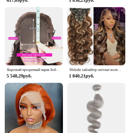
417,89руб.
1 858,21руб.
Короткий прозрачный парик Боб 5x5 из искусственной кожи с шелковым верхом, бразильские волнистые человеческие волосы, парики для женщин, хайлайтер, темно-коричневые с детскими волосами
Melodie хайлайтер светлые волнистые накладные волосы наращивание человеческие волосы 120 г/комплект наращивание на клипсе наращивание волос на всю голову
5 548,29руб.
1 840,21руб.