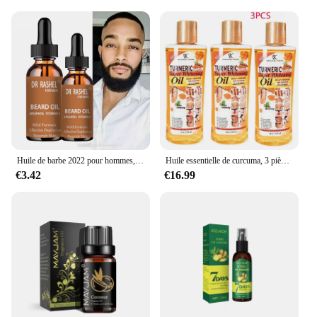
Huile de barbe 2022 pour hommes, essence d'amélioration de la croissance de la barbe, conditionneur sans rinçage, restauration de l'humidité naturelle, produits de beauté
Huile essentielle de curcuma, 3 pièces, massage du visage et du corps, diffuseur hydratant, aromathérapie, soins du visage, lissant, soins de la peau
€3.42
€16.99