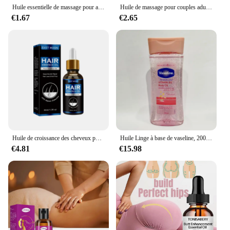
Huile essentielle de massage pour agrandir la poitrine, soin de la poitrine, 5ml, 15ml, 30ml, 50ml
Huile de massage pour couples adultes, parties intimes du corps, plante naturelle, essence, usage romantique, charmant, rose, 35ml, T7Rack
€1.67
€2.65
Huile de croissance des cheveux post-partum, follicule de perte de cheveux, réparation séborrhéique, perte de cheveux héréditaire, post-partum, 2024 Nouveau
Huile Linge à base de vaseline, 200ml, éclaircit le teint de la peau, améliore les peaux sèches et arquées, nourrit et hydrate
€4.81
€15.98