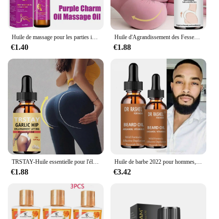
Huile de massage pour les parties intimes du corps, essence de rose végétale naturelle pour adultes, couples romantiques, peut utiliser une huile de massage charmante, 35ml
Huile d'Agrandissement des Fesses, Essence, Améliore le Lifting, Nourrit, Hydrate, Courbe Sexy, Énergie en Profondeur, miles des Fesses, Gros Cul, Soins de la Peau
€1.40
€1.88
TRSTAY-Huile essentielle pour l'élargissement de la hanche, huile de levage
Huile de barbe 2022 pour hommes, essence d'amélioration de la croissance de la barbe, conditionneur sans rinçage, restauration de l'humidité naturelle, produits de beauté
€1.88
€3.42