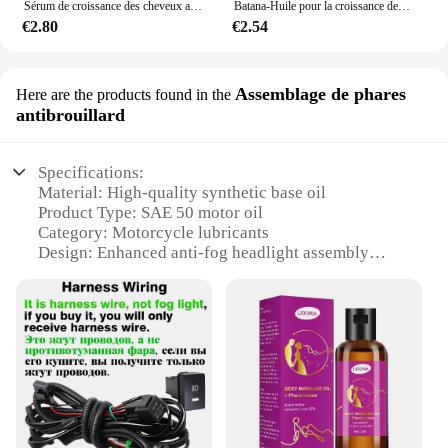
Sérum de croissance des cheveux anti-chute, liquide alopécie, réparation des cheveux abîmés
Batana-Huile pour la croissance des cheveux, 50ml, pure 100%, anti-chute, traitement pour la repousse des cheveux noirs
€2.80
€2.54
Assemblage de phares
Here are the products found in the
antibrouillard
Specifications:
Material: High-quality synthetic base oil
Product Type: SAE 50 motor oil
Category: Motorcycle lubricants
Design: Enhanced anti-fog headlight assembly
Usage: Optimized for motorcycle headlights
Performance: Superior anti-fog and anti-brouillard
properties
Features:
**Advanced Formulation for Optimal
Performance**
The huile motul sae 50 is a premium motor oil
designed specifically for motorcycle enthusiasts