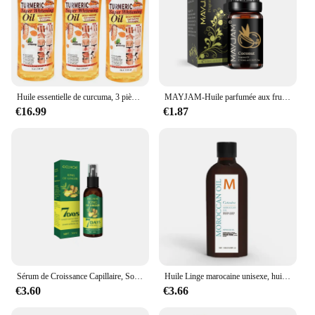
Huile essentielle de curcuma, 3 pièces, massage du visage et du corps, diffuseur hydratant, aromathérapie, soins du visage, lissant, soins de la peau
MAYJAM-Huile parfumée aux fruits Harvey, AMP WaterNeutrMango, aucun pour humidificateur, bougie, désodorisant exécutif Regina, 10ml
€16.99
€1.87
Sérum de Croissance Capillaire, Soin Alopécie, Soin de Bain, Racines Capillaires, Essence Dense, Réparation du Cuir oral elu, 30/50ml
Huile Linge marocaine unisexe, huile d'argan raffermissante et hydratante pour la peau, 2 massages frais et confortables, 120ml
€3.60
€3.66