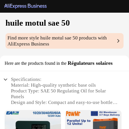
huile motul sae 50
Find more style
huile motul sae 50
products with
AliExpress Business
Régulateurs solaires
Here are the products found in the
Specifications:
Material: High-quality synthetic base oils
Product Type: SAE 50 Regulating Oil for Solar
Panels
Design and Style: Compact and easy-to-use bottle
Usage and Purpose: Enhances solar panel
performance
Typical Adaptive Scenario: Ideal for residential and
commercial solar systems