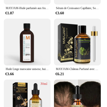
MAYJAM-Huile parfumée aux fruits Harvey, AMP WaterNeutrMango, aucun pour humidificateur, bougie, désodorisant exécutif Regina, 10ml
Sérum de Croissance Capillaire, Soin Alopécie, Soin de Bain, Racines Capillaires, Essence Dense, Réparation du Cuir oral elu, 30/50ml
€1.87
€3.60
Huile Linge marocaine unisexe, huile d'argan raffermissante et hydratante pour la peau, 2 massages frais et confortables, 120ml
MAYJAM-Château Parfumé avec Compte-Gouttes pour Humidificateur, Diffuseur de Voiture, Musc Blanc, Bubble Gum, Brise Marine, Poudre Freesia pour Bébé, 100ml
€3.66
€6.21