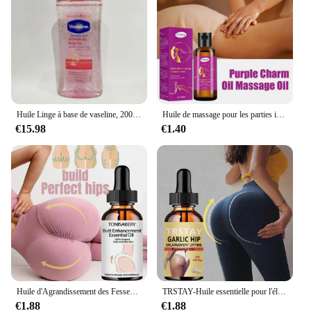
Huile Linge à base de vaseline, 200ml, éclaircit le teint de la peau, améliore les peaux sèches et arquées, nourrit et hydrate
Huile de massage pour les parties intimes du corps, essence de rose végétale naturelle pour adultes, couples romantiques, peut utiliser une huile de massage charmante, 35ml
€15.98
€1.40
Huile d'Agrandissement des Fesses, Essence, Améliore le Lifting, Nourrit, Hydrate, Courbe Sexy, Énergie en Profondeur, miles des Fesses, Gros Cul, Soins de la Peau
TRSTAY-Huile essentielle pour l'élargissement de la hanche, huile de levage
€1.88
€1.88