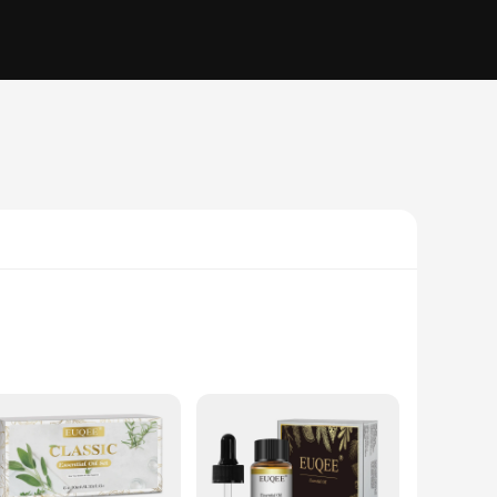
 that soothes the senses. Each bottle of Huila Essentielles
 and aromatic diffusion needs. Whether you're seeking to