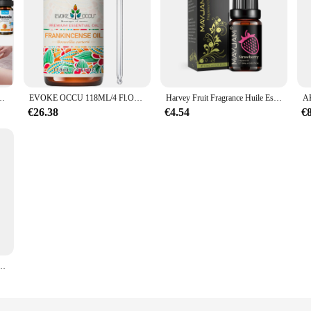
uté pures, chateau, camomille, µ, rose, bergamote, romarin, bougie de santé, exécutif, Y4L3
EVOKE OCCU 118ML/4 Fl.Oz Château essentiel, huile végétale d'encens de qualité supérieure pour diffuseur, massage, peau, cheveux, bougie, Regina Executive
Harvey Fruit Fragrance Huile Essentielle, Diffuseur pour la Peau, Pomme, Mangue, Ananas, Eau Neutre, Raisin, Fruit de la Passion, AMP, 10ml
€26.38
€4.54
€
plante de enna de qualité supérieure pour diffuseur, nettoyage de l'air, massage, bougie, Regina Executive