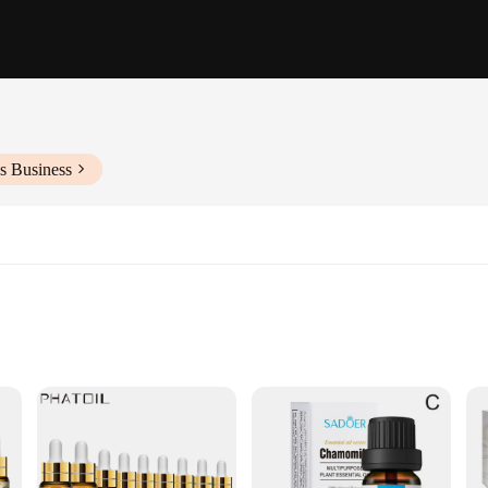
s Business
s
e purest of essential oils are meticulously crafted to provide an aromatic escape
ceive the highest-grade, therapeutic-grade essential oils for your personal care