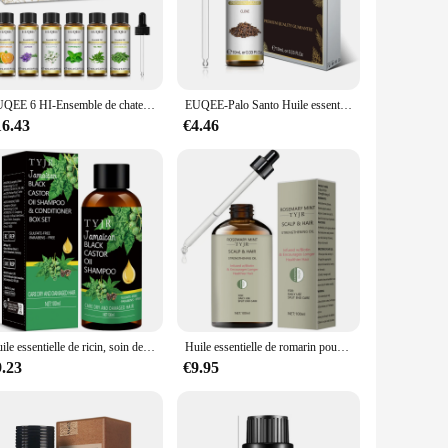
.
omatherapist to the everyday individual looking to
legant addition to any space, while the wholesale and vendor
or your needs, or mix and match to create your own unique
EUQEE 6 HI-Ensemble de chateau essentiel série florale, diffuseur de bougies, rose, µ, ylang ylang, jasmin, géranium, camomille
EUQEE-Palo Santo Huile essentielle naturelle avec compte-gouttes en verre, Origan, Cardamome, Marjolaine, Fenouil, Citron, Eucalyptus, Château aromatique, 10ml
16.43
€4.46
your skincare routine, the potency and purity of these oils
roviding a range of benefits from relaxation to immune
fect blend for your specific needs.
Huile essentielle de ricin, soin de la peau, valide, douche, douceur et relaxation, utilisée pour le visage, le corps, les ongles, les cheveux
Huile essentielle de romarin pour le soin de la peau, valide, douche, diffuseur et relaxant, visage, corps, ongles, cheveux, cils
9.23
€9.95