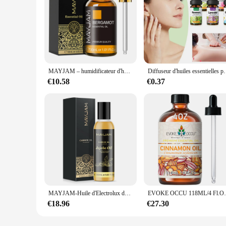
MAYJAM – humidificateur d'huile essentielle, lavande, vanille, bois de santal, Eucalyptus, géranium, arbre à thé, pour les soins de la peau, diffuseur de Massage
Diffuseur d'huiles essentielles pour le corps, fournitures de bea
€10.58
€0.37
MAYJAM-Huile d'Electrolux de 250ml, Rose musquée, Olive, Raisin E1, Jojoba, Olive, Avocat, Amande Douce, AMP, Argan, Germe de Blé, Château Essentiel
EVOKE OCCU 118ML/4 Fl.Oz Château essentiel, huile de 
€18.96
€27.30