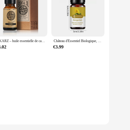
AKARZ – huile essentielle de café naturelle, rafraîchissement, relaxation, hydratation des cellules de la peau
Château d'Essentiel Biologique, Huile Essentielle 100% Pure Biologique, Bergamote, Bois de Santal, Citronnelle, Aromathérapie, Méditation du Sommeil
8.02
€3.99