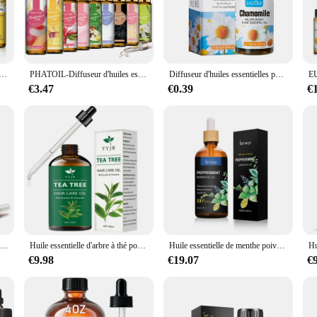
or indulge in a luxurious spa experience, Huila Essentielles has got you covered
omatherapy enthusiast; they are designed for everyone. From the professional ar
 oils cater to a wide audience. The sleek design of our bottles makes them an e
ercial applications. Choose from a variety of sets to find the perfect blend f
ile Essentielle pour Château, Répulsif Anti-Moustiques, Lavande, Menthe, Citron, Arbre à Thé, Naturel Pur, 10ml
PHATOIL-Diffuseur d'huiles essentielles avec compte-gouttes, AMP de café, sexuellement de vanille, Huile aromatique, Musc blanc, Orchidée, Magnolia, Marigold, 10ml
Diffuseur d'huiles essentielles pour le corps, huile aromatique, chateau, camomille, µ, rose, bergamote, romarin, fournitures pures, santé, exécutif, beauté, F9T6
€3.47
€0.39
€
effective. Whether you're diffusing them into the air or incorporating them into 
just a collection of scents; they are a journey into the world of aromatherapy, p
ange of scents and therapeutic properties, making it easy for you to find the per
PHATOIL-Huile Essentielle pour Diffuseur DIY, 10ml, Bois de Santal, Citron, Encens de Comuna Naturelle Pure, Thym, Arbre à Thé, Romarin, Château de Geranium
Huile essentielle d'arbre à thé pour les soins de la peau, pour la douche, diffuseur relaxant pour le visage, le corps, les ongles, les cheveux, les cils
Huile essentielle de menthe poivrée 100 pure, 100% ml, premium, pour aromathérapie, massage, usage topique et domestique
€9.98
€19.07
€