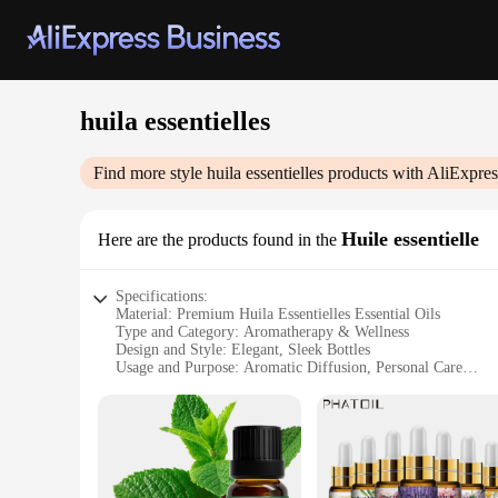
huila essentielles
Find more style
huila essentielles
products with AliExpres
Huile essentielle
Here are the products found in the
Specifications:
Material: Premium Huila Essentielles Essential Oils
Type and Category: Aromatherapy & Wellness
Design and Style: Elegant, Sleek Bottles
Usage and Purpose: Aromatic Diffusion, Personal Care
Performance and Property: High-Quality, Pure Essential Oil
Parts and Accessories: Complete Sets Available for Sale
Features:
**Unveiling the Aromatic Elegance**
Immerse yourself in the world of Huila Essentielles, where th
Essential Oils is a testament to quality, ensuring that you re