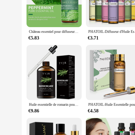
enhance your meditation practice, create a serene ambiance, 
**Versatile and Convenient for Everyone**
Our Huila Essentielles Essential Oils are not just for the ar
incorporate natural remedies into their wellness routine, our
options make them accessible for both personal use and comm
Château essentiel pour diffuseurs d'huiles essentielles pures, µ, eucalyptus, arbre à thé, menthe poivrée, romarin, menthe, bergamote, citron, rose, 10ml
PHATOIL-Diffuseur d'Hu
aromatic journey.
€5.83
€3.71
**Ease of Use and Lasting Impact**
Using Huila Essentielles Essential Oils is as simple as it is 
ensure a lasting impact. The sets available for sale are not 
support. Each set is thoughtfully curated to offer a diverse r
Huile essentielle de romarin pour les soins de la peau, valide, douche, diffuseur et relaxant pour le visage, le corps, les ongles, les cheveux, les élastiques
€9.86
€4.58