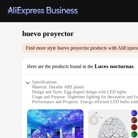
huevo proyector
Find more style
huevo proyector
products with AliExpres
Luces nocturnas
Here are the products found in the
Specifications:
Material: Durable ABS plastic
Design and Style: Egg-shaped design with LED lights
Usage and Purpose: Nighttime lighting for decorative and fu
Performance and Property: Energy-efficient LED bulbs with 
Parts and Accessories: Comes with a USB cable for easy cha
Shape or Size or Weight or Quantity: Compact and lightweigh
Features:
|Wholesale|Vendors|
**Illuminate Your Space with Style**