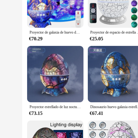
The huevo proyector is a unique and innovative lighting solut
conversation starter. The LED lights embedded within the eg
child's bedroom or create a warm ambiance in your living are
**Energy Efficiency Meets Portability**
The huevo proyector is more than just a pretty face; it's al
Proyector de galaxia de huevo de dinosaurio para niños y adultos, proyector de estrellas Space Buddy, luz nocturna para dormitorio, proyector de astronauta con Bluetoot
Proyector de espacio de estrella de galaxia, luz nocturna LED
consumption, ensuring that you can enjoy its soft lighting fo
comforting presence wherever you go. Whether you're setting
€70.29
€25.05
**Versatile and User-Friendly**
The huevo proyector is not just a decorative piece; it's also a
The USB charging capability ensures that you can easily rec
comforting environment for your child or an adult seeking a 
Proyector estrellado de luz nocturna, huevo de dinosaurio LED de iluminación ambiental, Altavoz Bluetooth, enchufe USB, Control remoto para regalo de niños
Dinosaurio huevo galaxia estrella proye
€73.15
€67.41