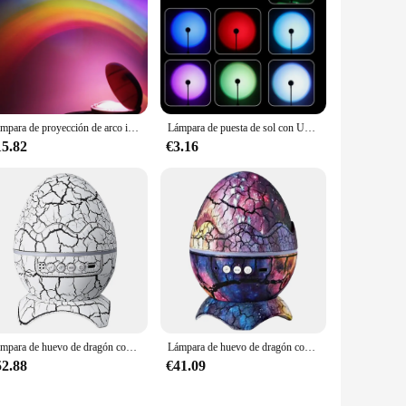
Lámpara de proyección de arco iris, luz nocturna de Color LED, 3 modos, estilo proyector, lámpara de mesa en forma de huevo para niños, dormitorio, decoración del hogar, regalo
Lámpara de puesta de sol con USB, proyector LED para teléfono, luz nocturna para autofotografía, decoración de habitación, Bar, atmósfera, Fondo de fotografía
15.82
€3.16
Lámpara de huevo de dragón con Control remoto/Sonido, luz de concha de huevos de dinosaurio, proyector de luz nocturna estrellada Compatible con Bluetooth, regalos para niños
Lámpara de huevo de dragón con Control remoto/Sonido, luz de concha de huevos de dinosaurio, carga USB, proyector de galaxia de cáscara de huevo de dinosaurio para regalos de niños
52.88
€41.09