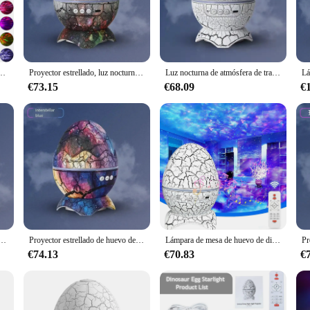
ion that blends functionality with a touch of whimsy. Designed in the shape of a
g cast a soft, ambient glow, creating a cozy and inviting atmosphere in any ro
a, the huevo proyector is the perfect choice.
so a smart choice for those who value energy efficiency. The LED bulbs used in
 de huevo de dinosaurio Aurora para temporizador de Control remoto Bluetooth para decoración de dormitorio y sala de estar
Proyector estrellado, luz nocturna, huevo de dinosaurio, Altavoz Bluetooth, enchufe USB, Control remoto para habitación, luz LED ambiental, regalo para niños
Luz nocturna de atmósfera de transmisión de grietas, proyector completo de dinosaurio, huevo, estrella, proyección láser de ondulación de agua
r hours without worrying about your electricity bill. Its compact size and ligh
 up a temporary bedroom in a hotel or creating a soothing environment in a do
€73.15
€68.09
€
 practical tool for various scenarios. Its versatile design makes it suitable for 
harge the device, while the egg-shaped design makes it easy to grip and move a
cozy companion for late-night reading, the huevo proyector is the perfect choi
ctor luz estrellada reproductor de música luz nocturna ruido blanco nebulosa regalo decoración niños adultos habitación
Proyector estrellado de huevo de dinosaurio, luz nocturna, Altavoz Bluetooth, USB, enchufable, Control remoto para habitación, luz ambiental LED, regalo para niños
Lámpara de mesa de huevo de dinosaurio agrietado, proyector de nebulosa, ondulación de agua, control remoto, audio decorativo ni
€74.13
€70.83
€