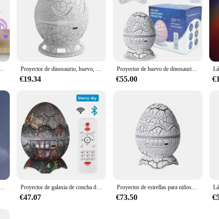
 de huevo de dinosaurio, Galaxia, Control remoto compatible con Bluetooth, luz nocturna de nebulosa, decoración de habitación
Proyector de dinosaurio, huevo, Galaxia, Space Buddy, estrella, luz nocturna para niños y adultos, proyector de astronauta para dormitorio con Bluetooth
Proyector de huevo de dinosaurio Aurora Star, luz nocturna con Altavoz Bluetooth, Ola oceánica, proyector de galaxia para habitación de niños y adultos, decoración del hogar
€19.34
€55.00
€
o estrellado, proyector de música con Bluetooth, huevo de dinosaurio con grietas, nebulosa, regalo de Navidad para niños
Proyector de galaxia de concha de huevo de dinosaurio, luz nocturna de cielo estrellado, altavoces Bluetooth, lámpara de nebulosa LED, Linda decoración de sala de juegos, regalo para niños
Proyector de estrellas para niños, proyector de dinosaurio, huevo, Galaxia, Control remoto, altavoz de ruido blanco, 14 colores, luz nocturna LED
€47.07
€73.50
€