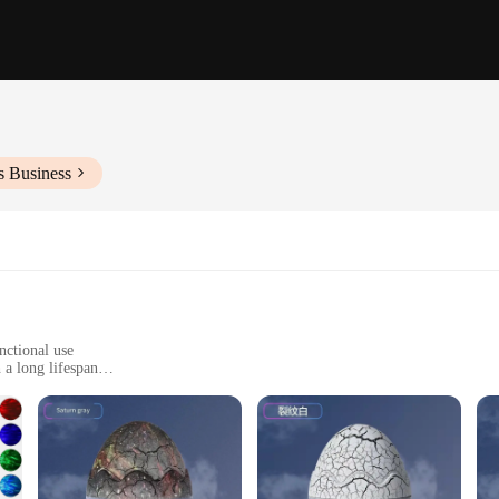
s Business
nctional use
a long lifespan
rging
t, perfect for portability