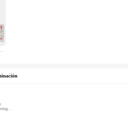
o-luz nocturna inteligente, lámpara de proyector de estrella de galaxia de ruido blanco, Altavoz Bluetooth, Control remoto, decoración de habitación de niños
minación
e
hting
er
planners