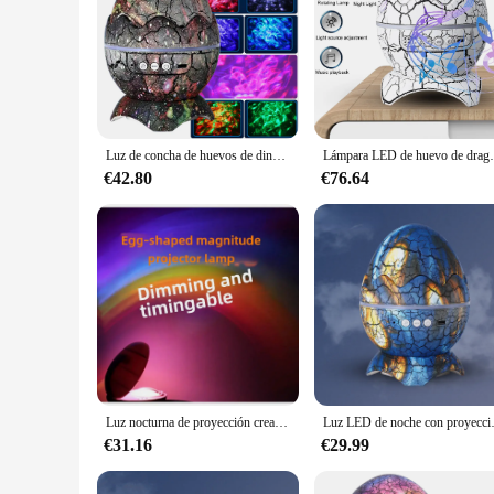
Luz de concha de huevos de dinosaurio con carga USB, proyector de luz nocturna estrellada, proyector de galaxia de cáscara de huevo de dinosaurio para decoración de sala de juegos
Lámpara LED de huevo de dragón, proyector estrellado de concha
€42.80
€76.64
Luz nocturna de proyección creativa, proyector arcoíris de una generación, lámpara de proyección colorida Led en forma de huevo, luz nocturna pequeña
Luz LED de noche con proyección de ciel
€31.16
€29.99