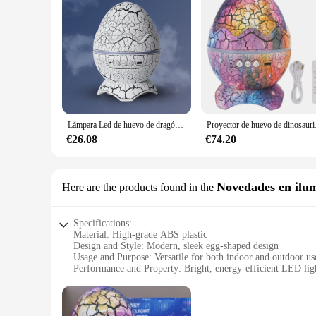
Lámpara Led de huevo de dragón para niños, proyector estrellado de concha de huevos de dinosaurio, Galaxia, Control remoto compatible con Bluetooth, luces nocturnas, regalo
Proyector de huevo de dinosauri
€26.08
€74.20
Novedades en ilu
Here are the products found in the
Specifications:
Material: High-grade ABS plastic
Design and Style: Modern, sleek egg-shaped design
Usage and Purpose: Versatile for both indoor and outdoor us
Performance and Property: Bright, energy-efficient LED lig
Parts and Accessories: Comes with a convenient power adapt
Applicable People: Ideal for families, businesses, and event 
Features: