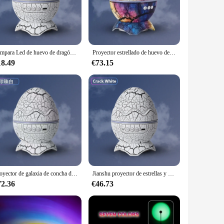
n egg, this charming device is not just a night light but a
om. Whether you're looking to add a playful touch to your
 this product are known for their longevity and low power
Lámpara Led de huevo de dragón para niños, proyector estrellado de concha de huevos de dinosaurio, Galaxia, Control remoto compatible con Bluetooth, luces nocturnas, regalo
Proyector estrellado de huevo de dinosaurio, luz nocturna LED, luz ambiental, USB, enchufe, Control remoto, Altavoz Bluetooth, regalo para niños
tweight design make it an ideal travel companion, providing a
rm room, the huevo proyector is your reliable ally.
18.49
€73.15
a wide range of settings, from nurseries to adult bedrooms.
round. Whether you're a parent looking to create a
ce for you.
Proyector de galaxia de concha de huevo de dinosaurio, luz nocturna de cielo estrellado, Altavoz Bluetooth, decoración de sala de juegos linda, regalo para niños, nebulosa LED
Jianshu proyector de estrellas y huevos de dinosaurio, luz de cielo estrellado y Altavoz Bluetooth, proyector de noche para decoración de habitación de niños, lindo
72.36
€46.73