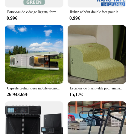
Porte-eau de vidange Regina, forme de cuir chevelu, boîte de douche Regina, étui à ventouse, maison moderne, accessoires
Ruban adhésif double face pour la maison, ruban adhésif décoratif pour bain supplémentaire, ruban imperméable transparent épaissi, colle, choses utiles
0,99€
0,99€
Capsule préfabriquée mobile économique, cabine préfabriquée, maison de conteneur, hôtel, 2 chambres à coucher, 20 pieds, 40 pieds
Escaliers de lit anti-alde pour animaux de compagnie, maison pour chien, 2/3 marches, rampe pour petit chien, échelle pour chat, fournitures pour animaux de compagnie
26 943,69€
15,17€