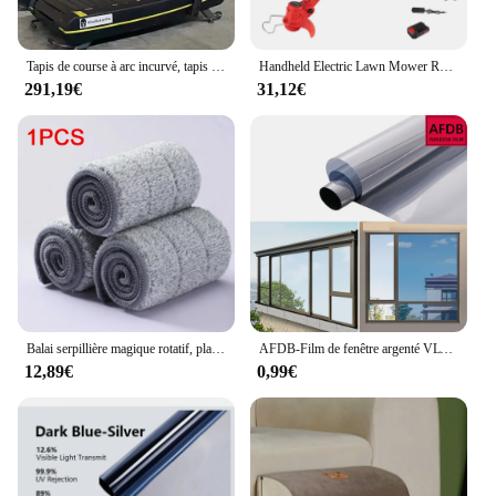
Tapis de course à arc incurvé, tapis de course sans puissance, silencieux, maison de studio d'éducation privée, salle de sport commerciale
Handheld Electric Lawn Mower Rechargeable Adjustable Foldable Garden Brush Cutter Household Power Tool For Makita 18V Battery
291,19€
31,12€
Balai serpillière magique rotatif, plat E27, pour laver les sols, livres, maison, nettoyage facile
AFDB-Film de fenêtre argenté VLT, film de moulage miroir, feuille de verre, autocollant de maison, contrôle de la chaleur, teinte de fenêtre arina, UV, vert, rouleau l'horloge, 35%
12,89€
0,99€