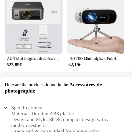
AUN-Mini budgétaire de cinéma en ligne, U002, Android 12, Dean 32 Go, Auto Focus, 3D, Full HD, 1080P, LED, 4K, Ginger, Home Cinema
TOPTRO-Mini budgétaire Full HD, prise en charge 1080P, 16000 Lumens, Auto Keystone, WiFi, Bluetooth, vidéo, portable, cinéma maison
523,89€
82,19€
Accessoires de
Here are the products found in the
photographie
Specifications:
Material: Durable ABS plastic
Design and Style: Sleek, compact design with a
modern aesthetic
Usage and Purpose: Ideal for photography