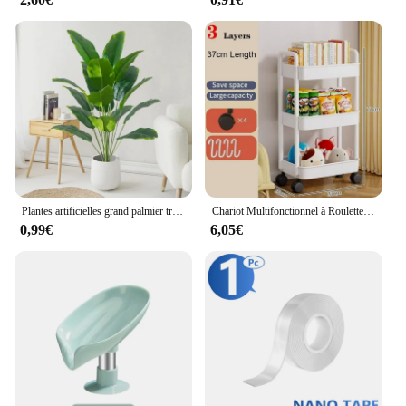
parties, the house projecteur mini is the perfect
choice. Its versatility extends to a range of
scenarios, from small, intimate gatherings to large-
scale events. The projector's ability to project
vibrant visuals onto walls, ceilings, or even dance
floors makes it an essential tool for creating an
immersive experience for your audience. With its
wholesale availability and access to reliable
vendors and suppliers, you can be assured of a
consistent and high-quality product that meets your
needs.
Plantes artificielles grand palmier tropical, 1 pièce, faux gels, feuilles, vrai toucher, plastique, Monstera, pour la maison, le jardin, décor de fête
Chariot Multifonctionnel à Roulettes T1, Rangement Mobile, Rangement Multicouche, Accessoires pour la Maison, Chambre à Coucher, Ménage, Cuisine
0,99€
6,05€