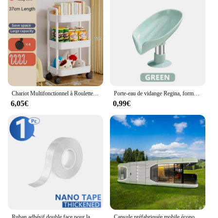
Chariot Multifonctionnel à Roulettes T1, Rangement Mobile, Rangement Multicouche, Accessoires pour la Maison, Chambre à Coucher, Ménage, Cuisine
Porte-eau de vidange Regina, forme de cuir chevelu, boîte de douche Regina, étui à ventouse, maison moderne, accessoires
6,05€
0,99€
Ruban adhésif double face pour la maison, ruban adhésif décoratif pour bain supplémentaire, ruban imperméable transparent épaissi, colle, choses utiles
Capsule préfabriquée mobile économique, cabine préfabriquée, maison de conteneur, hôtel, 2 chambres à coucher, 20 pieds, 40 pieds