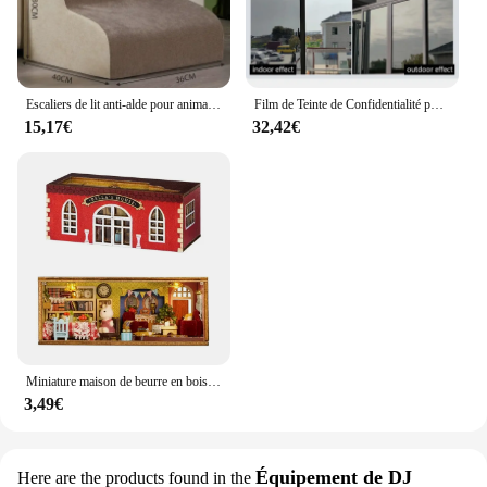
Escaliers de lit anti-alde pour animaux de compagnie, maison pour chien, 2/3 marches, rampe pour petit chien, échelle pour chat, fournitures pour animaux de compagnie
Film de Teinte de Confidentialité pour Fenêtre, Feuille de Miroir en Vinyle à Sens Unique, Autocollants d'Écran en Verre Non Adhésifs, Rouleaux Anti-UV, Outils de Protection de la Maison
15,17€
32,42€
Miniature maison de beurre en bois, kit de construction de maquettes à assembler soi-même, puzzle 3D, cadeau d'anniversaire
3,49€
Équipement de DJ
Here are the products found in the