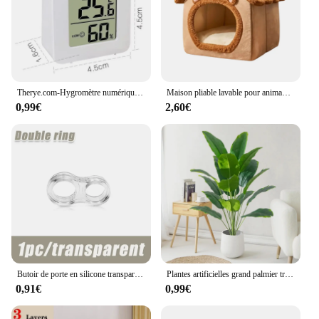
portrait, or a landscape, this mini projector provides
the necessary lighting to bring out the best in your
images. Its wholesale availability and accessibility
through vendors and suppliers make it an affordable
and reliable choice for both personal and
professional use.
Therye.com-Hygromètre numérique LCD, intérieur, pièce, électronique, température, humidité, capteur, jauge, station météo pour la maison
Maison pliable lavable pour animaux de compagnie, maison pour chat, canapé de diversification pour chiot, lit pour animaux de compagnie, chiens extra petits et chats moyens
0,99€
2,60€
Butoir de porte en silicone transparent, fournitures de sécurité, coussin de poignée de porte, bord porteurs mural, protection de sécurité pour bébé, maison
Plantes artificielles grand palmier tropical, 1 pièce, faux gels, feuilles, vrai toucher, plastique, Monstera, pour la maison, le jardin, décor de fête
0,91€
0,99€