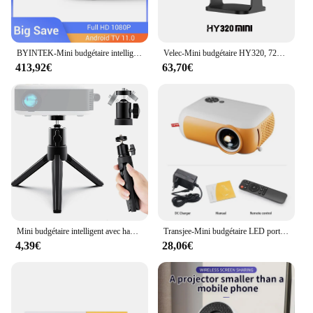
BYINTEK-Mini budgétaire intelligent R20 Max, 4K DLP, WiFi, Android 11.0, LED 1080P, pour home cinéma en plein air, avec batterie 15600mAh
Velec-Mini budgétaire HY320, 720P, Android 11, 4K, 300ANSI, WiFi 6, BTpig, maison, extérieur, rotatif à 180 °, diversifié, natif
413,92€
63,70€
Mini budgétaire intelligent avec haut-parleur, cinéma maison, téléphone portable, même écran, prise en charge 4K, LED, WiFi
Transjee-Mini budgétaire LED portable A10, home cinéma, cinéma 3D, budgétaire de jeu gingembre, 4K, 1080P, port HDMI, Smart TV
4,39€
28,06€