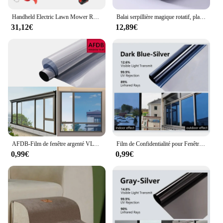
Handheld Electric Lawn Mower Rechargeable Adjustable Foldable Garden Brush Cutter Household Power Tool For Makita 18V Battery
Balai serpillière magique rotatif, plat E27, pour laver les sols, livres, maison, nettoyage facile
31,12€
12,89€
AFDB-Film de fenêtre argenté VLT, film de moulage miroir, feuille de verre, autocollant de maison, contrôle de la chaleur, teinte de fenêtre arina, UV, vert, rouleau l'horloge, 35%
Film de Confidentialité pour Fenêtre de Maison, Autocollants Miroir Anti-Regard, Feuille de Verre Unidirectionnelle, Outil d'Écran de Teinte en Vinyle pour Fenêtre de Voiture
0,99€
0,99€