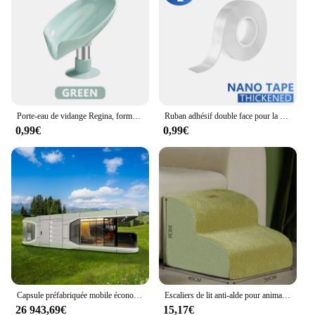
Porte-eau de vidange Regina, forme de cuir chevelu, boîte de douche Regina, étui à ventouse, maison moderne, accessoires
Ruban adhésif double face pour la maison, ruban adhésif décoratif pour bain supplémentaire, ruban imperméable transparent épaissi, colle, choses utiles
0,99€
0,99€
Capsule préfabriquée mobile économique, cabine préfabriquée, maison de conteneur, hôtel, 2 chambres à coucher, 20 pieds, 40 pieds
Escaliers de lit anti-alde pour animaux de compagnie, maison pour chien, 2/3 marches, rampe pour petit chien, échelle pour chat, fournitures pour animaux de compagnie
26 943,69€
15,17€