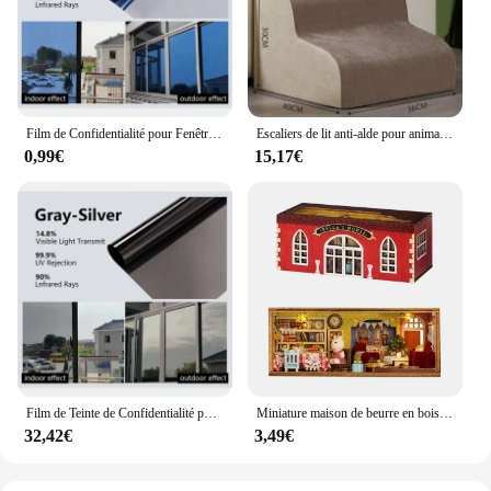
Film de Confidentialité pour Fenêtre de Maison, Autocollants Miroir Anti-Regard, Feuille de Verre Unidirectionnelle, Outil d'Écran de Teinte en Vinyle pour Fenêtre de Voiture
Escaliers de lit anti-alde pour animaux de compagnie, maison pour chien, 2/3 marches, rampe pour petit chien, échelle pour chat, fournitures pour animaux de compagnie
0,99€
15,17€
Film de Teinte de Confidentialité pour Fenêtre, Feuille de Miroir en Vinyle à Sens Unique, Autocollants d'Écran en Verre Non Adhésifs, Rouleaux Anti-UV, Outils de Protection de la Maison
Miniature maison de beurre en bois, kit de construction de maquettes à assembler soi-même, puzzle 3D, cadeau d'anniversaire
32,42€
3,49€