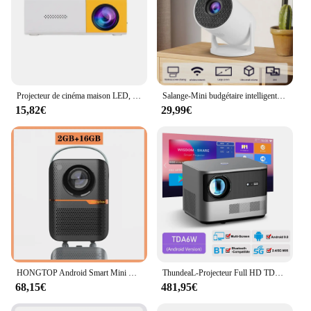
Projecteur de cinéma maison LED, petit budgétaire portable, extérieur, camping, bureau, réunion, 300 lumens
Salange-Mini budgétaire intelligent M10, portable, sans fil, WIFI, même écran, Samsung, Android, Apple, Home Cinema, prise en charge 1080P
15,82€
29,99€
HONGTOP Android Smart Mini Projecteur 300ANSI Lumen Portable Projecteur 4K avec WIFI Bluetooth 1080P Accueil Cinéma Beamer
ThundeaL-Projecteur Full HD TDA6, 1080P, 2K, 4K, Home Cinéma, Mise au point automatique, WiFi 5G, Android, Projecteur portable 3D
68,15€
481,95€