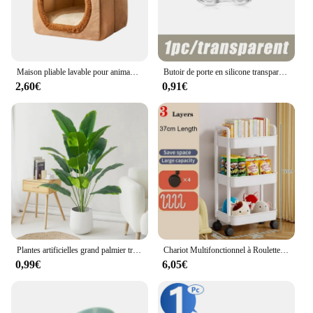
projecteur mini is not just a tool; it's a creative
partner that will elevate your photography to new
heights.
Maison pliable lavable pour animaux de compagnie, maison pour chat, canapé de diversification pour chiot, lit pour animaux de compagnie, chiens extra petits et chats moyens
Butoir de porte en silicone transparent, fournitures de sécurité, coussin de poignée de porte, bord porteurs mural, protection de sécurité pour bébé, maison
2,60€
0,91€
Plantes artificielles grand palmier tropical, 1 pièce, faux gels, feuilles, vrai toucher, plastique, Monstera, pour la maison, le jardin, décor de fête
Chariot Multifonctionnel à Roulettes T1, Rangement Mobile, Rangement Multicouche, Accessoires pour la Maison, Chambre à Coucher, Ménage, Cuisine
0,99€
6,05€