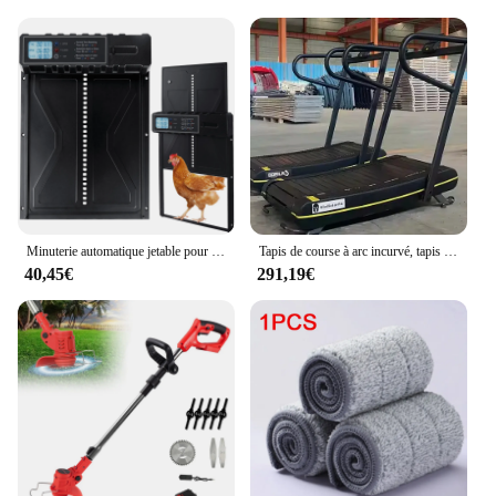
Minuterie automatique jetable pour porte de coop, affichage du moteur, ascenseur de synchronisation, étanche à l'eau, cages pour animaux de compagnie, extérieur, accessoire de ferme
Tapis de course à arc incurvé, tapis de course sans puissance, silencieux, maison de studio d'éducation privée, salle de sport commerciale
40,45€
291,19€