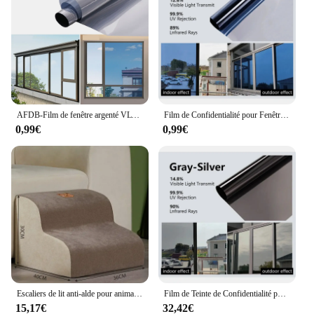
AFDB-Film de fenêtre argenté VLT, film de moulage miroir, feuille de verre, autocollant de maison, contrôle de la chaleur, teinte de fenêtre arina, UV, vert, rouleau l'horloge, 35%
Film de Confidentialité pour Fenêtre de Maison, Autocollants Miroir Anti-Regard, Feuille de Verre Unidirectionnelle, Outil d'Écran de Teinte en Vinyle pour Fenêtre de Voiture
0,99€
0,99€
Escaliers de lit anti-alde pour animaux de compagnie, maison pour chien, 2/3 marches, rampe pour petit chien, échelle pour chat, fournitures pour animaux de compagnie
Film de Teinte de Confidentialité pour Fenêtre, Feuille de Miroir en Vinyle à Sens Unique, Autocollants d'Écran en Verre Non Adhésifs, Rouleaux Anti-UV, Outils de Protection de la Maison
15,17€
32,42€