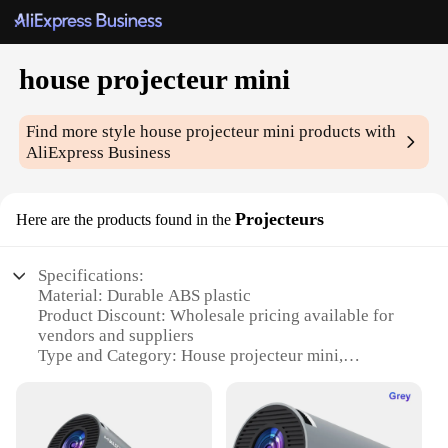
house projecteur mini
Find more style
house projecteur mini
products with
AliExpress Business
Projecteurs
Here are the products found in the
Specifications:
Material: Durable ABS plastic
Product Discount: Wholesale pricing available for
vendors and suppliers
Type and Category: House projecteur mini,
designed for indoor use
Design and Style: Sleek and modern design with a
compact form factor
Usage and Purpose: Ideal for creating a cozy