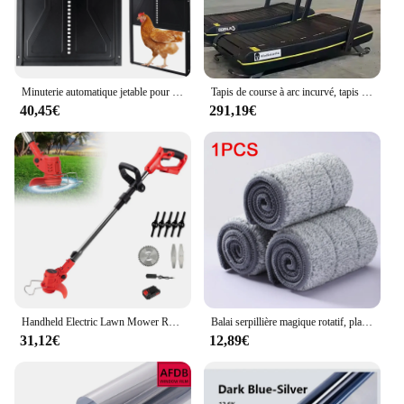
Minuterie automatique jetable pour porte de coop, affichage du moteur, ascenseur de synchronisation, étanche à l'eau, cages pour animaux de compagnie, extérieur, accessoire de ferme
Tapis de course à arc incurvé, tapis de course sans puissance, silencieux, maison de studio d'éducation privée, salle de sport commerciale
40,45€
291,19€
Handheld Electric Lawn Mower Rechargeable Adjustable Foldable Garden Brush Cutter Household Power Tool For Makita 18V Battery
Balai serpillière magique rotatif, plat E27, pour laver les sols, livres, maison, nettoyage facile
31,12€
12,89€