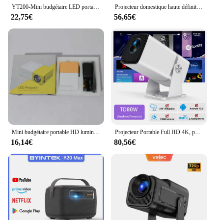
YT200-Mini budgétaire LED portable pour home cinéma, appareil de projection multimédia, écran LCD, lecteur vidéo, budgétaire intelligent
Projecteur domestique haute définition 4K, 5G, cinéma maison immersif multifonctionnel, prend en charge la connexion Wi-Fi pour Android et Apple D
22,75€
56,65€
Mini budgétaire portable HD lumineux, compact et portable, préparation 3D, télécommande compatible multi-appareils, 3000 + lumens
Projecteur Portable Full HD 4K, pour Home Cinéma, Compatible avec Android, Wi-Fi, 3D, Faisceau TD80, pour Réunion, Vidéo, Film PK HY320
16,14€
80,56€