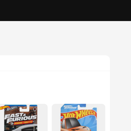
 mirror the iconic vehicles from the movies, ensuring that
make these toys stand out. Whether you're a fan of the original