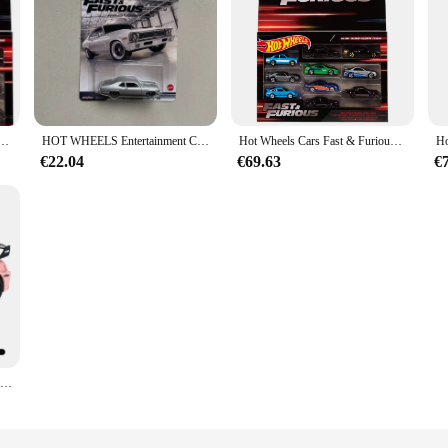
urious HNT21 HKF07 Collection Diecast 1:64 Metal Toys Gift
HOT WHEELS Entertainment Culture 1:64 Fast & Furious Alloy Car Model Collection, decoración de vehículo fundido a presión, regalo de juguete para niños
Hot Wheels Cars Fast & Furious Ten por juego, colección de modelos de Metal fundido a presión, vehículos de juguete, 1/64
€22.04
€69.63
€
Supercoche de carreras de juguete para niños, vehículo de Metal fundido a presión, una pieza, Hot Wheels, Colección Premium Fast and Furious, 1:32, GTR-CSR2