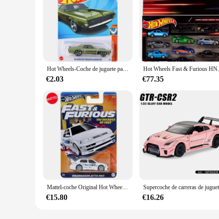
Hot Wheels-Coche de juguete para niños, 24P, Original, fundido a presión, Mclaren, Fast & Furious, Dodge Charger, Koenigsegg, Jesko, Honda, Toyota Supra, 1/64
Hot Wheels Fast & F
€2.03
€77.35
Mattel-coche Original Hot Wheels HNR88, vehículo fundido a presión, Fast & Furious, Volkswagen Jetta Mk3, juguetes para niños, regalo de cumpleaños, 1/64
€15.80
€16.26