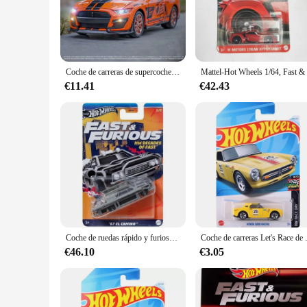
Fast & Furious movies or the newer installments, this collec
**Versatile Play and Display**
These toys are not just for play; they are also perfect for d
models and sets available ensures that there's something for 
the rigors of play, while the collectible nature of the set ens
Coche de carreras de supercoche, vehículo de Metal fundido a presión de una pieza, Colección Premium Fast and Furious, 1:32 FM, GT500
**Ideal for Gifting and Collecting**
€11.41
€42.43
The Hotwheels Rapidos y Furiosos collection is not just a toy;
toys are sure to impress. The wholesale and vendor options m
not just buying a toy; you're investing in a piece of cinematic
Coche de ruedas rápido y furioso, juguete HW, Década de Fast Boy, fundido a presión, Chevrolet NOVA SS, Volkswagen Jetta MK3, Camino Buick Hummer, 1/64
Coche de carreras Let's Race de 2024 P p
€46.10
€3.05