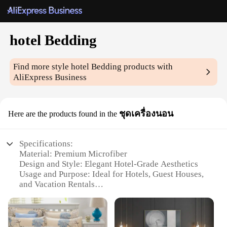
hotel Bedding
Find more style
hotel Bedding
products with
AliExpress Business
ชุดเครื่องนอน
Here are the products found in the
Specifications:
Material: Premium Microfiber
Design and Style: Elegant Hotel-Grade Aesthetics
Usage and Purpose: Ideal for Hotels, Guest Houses,
and Vacation Rentals
Performance and Property: Durable and Resistant to
Wear and Tear
Shape or Size or Weight or Quantity: Available in
Multiple Sizes and Quantities