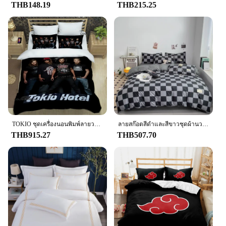
THB148.19
THB215.25
TOKIO ชุดเครื่องนอนพิมพ์ลายวงดนตรีของโรงแรมชุดเครื่องนอนที่สวยงามชุดเครื่องนอนผ้านวมคลุมชุดผ้าปูที่นอนของขวัญวันเกิดสุดหรู
ลายสก๊อตสีดําและสีขาวชุดผ้านวมเต็มรูปแบบ,เรขาคณิตตารางชุดเครื่องนอน Soft Lattice Checkerd ผ้าพันคอพร้อมปลอกหมอน 2 ใบ
THB915.27
THB507.70