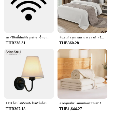
hotels, vacation rentals, or even as a thoughtful gift
for friends and family. The hotel Bedding เปด
adapts seamlessly to any environment, ensuring that
your guests or family members can enjoy a
consistent level of comfort and luxury. Whether
you're looking to create a cozy atmosphere or
maintain a professional standard, our hotel Bedding
อะคริลิคที่ทันสมัยลูกศรยกชั้นบนห้องนอนอาบน้ำสัญลักษณ์ติดผนังปรับแต่งได้สำหรับสำนักงานสาธารณะโรงแรมร้านอาหารคาเฟ่บาร์
ที่นอนผ้าวูลลายตารางยาวสำหรับโรงแรมใช้ในบ้านผ้าปูเตียงผ้าขนแกะลายตารางยาวใช้ตกแต่งห้องปาร์ตี้งานแต่งงานเตียงหางเตียงปลอกหมอนผ้าขนหนู
เปด is the ideal choice for vendors, suppliers, and
THB238.31
THB360.28
anyone seeking to elevate their sleeping experience.
LED โคมไฟติดผนังโมเดิร์นโคมไฟในร่ม Nordic E27 ผ้า Retro Wall โคมไฟห้องนอนข้างเตียงโคมไฟโรงแรม
ผ้าคลุมเตียงไหมหม่อนธรรมชาติสำหรับฤดูร้อนฤดูหนาว/ผ้าปูที่นอนหนาสี่ฤดูผ้านวมผ้าฝ้ายเดี่ยวคู่ชุดเครื่องนอน
THB307.18
THB1,644.27