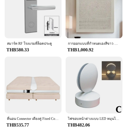
สมาร์ท RF โรงแรมที่ล็อคประตู
การออกแบบที่กําหนดเองสีขาว Beige 3D Textured Minimalist Handmade Wabi-Sabi ภาพวาดสีน้ํามันบทคัดย่อสําหรับ Home Hotel Office Wall Art Decor
THB580.33
THB1,000.92
ที่นอน Connector เตียงคู่ Fixed Connector เตียง Gap Filler สำหรับ Home Hotel
ไฟขอบหน้าต่างแบบ LED หมุนได้360องศาสำหรับติดประตูบ้านและทางเดินในโรงแรมกรอบ lampu penerangan rumah โรงรถ Y9A7ส่วนตัว
THB535.77
THB482.06