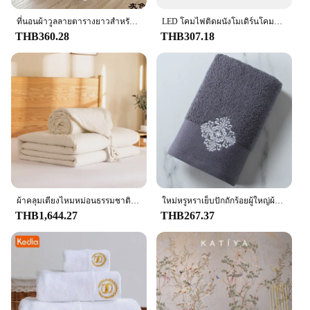
ที่นอนผ้าวูลลายตารางยาวสำหรับโรงแรมใช้ในบ้านผ้าปูเตียงผ้าขนแกะลายตารางยาวใช้ตกแต่งห้องปาร์ตี้งานแต่งงานเตียงหางเตียงปลอกหมอนผ้าขนหนู
LED โคมไฟติดผนังโมเดิร์นโคมไฟในร่ม Nordic E27 ผ้า Retro Wall โคมไฟห้องนอนข้างเตียงโคมไฟโรงแรม
THB360.28
THB307.18
ผ้าคลุมเตียงไหมหม่อนธรรมชาติสำหรับฤดูร้อนฤดูหนาว/ผ้าปูที่นอนหนาสี่ฤดูผ้านวมผ้าฝ้ายเดี่ยวคู่ชุดเครื่องนอน
ใหม่หรูหราเย็บปักถักร้อยผู้ใหญ่ผ้าเช็ดตัวห้องน้ำ140*80ซม.นุ่มโรงแรมบ้านตกแต่งผ้าห่มเทอร์รี่งานแต่งงานของขวัญ
THB1,644.27
THB267.37