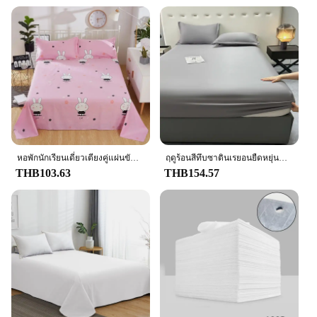
หอพักนักเรียนเดี่ยวเตียงคู่แผ่นขัดออกแบบการ์ตูนเด็กสนับสนุน One Piece Agent ส่งอุปกรณ์เครื่องนอน
ฤดูร้อนสีทึบซาตินเรยอนยืดหยุ่นแผ่นติดตั้งที่นอนเดี่ยวเตียงคู่ผ้าปูที่นอน King Size คู่ผ้าปูที่นอน 90 150 180
THB103.63
THB154.57