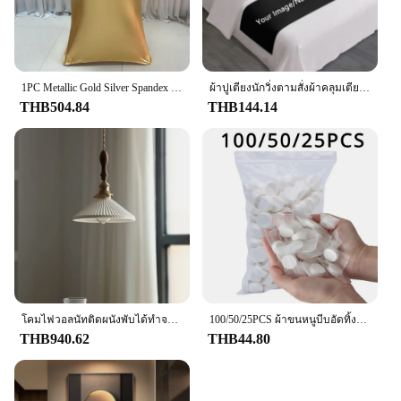
1PC Metallic Gold Silver Spandex ตารางเคสผ้ายืดยืดหยุ่นค็อกเทลผ้าปูโต๊ะสำหรับงานปาร์ตี้ของตกแต่งงานแต่งงาน
ผ้าปูเตียงนักวิ่งตามสั่งผ้าคลุมเตียงผ้าปูเตียงนุ่มสำหรับตกแต่งเตียงนอนสำหรับตกแต่งบ้านห้องนอนโรงแรมงานแต่งงานของขวัญ
THB504.84
THB144.14
โคมไฟวอลนัทติดผนังพับได้ทำจากไม้เนื้อแข็งสำหรับข้างเตียงนอนโรงแรมสไตล์นอร์ดิกเชิงเทียนเสียบปลั๊กทำจากไม้
100/50/25PCS ผ้าขนหนูบีบอัดทิ้งเหรียญผ้าเช็ดตัวแบบพกพาแต่งหน้าผ้าทําความสะอาดกลางแจ้งบาร์บีคิว Camping Hotel
THB940.62
THB44.80