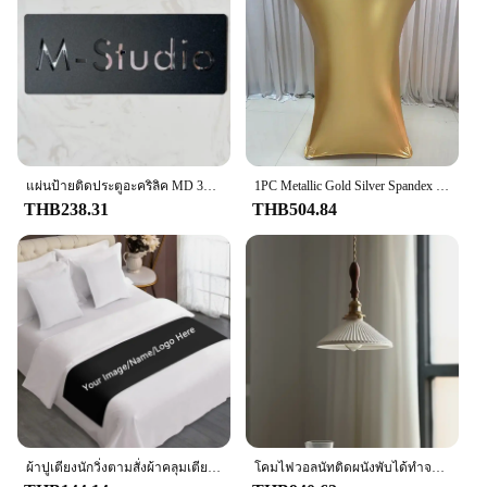
แผ่นป้ายติดประตูอะคริลิค MD 3D ข้อความชื่อครอบครัวบ้านอพาร์ทเม้นท์โรงแรมสำนักงานวิลล่าคาเฟ่บาร์
1PC Metallic Gold Silver Spandex ตารางเคสผ้ายืดยืดหยุ่นค็อกเทลผ้าปูโต๊ะสำหรับงานปาร์ตี้ของตกแต่งงานแต่งงาน
THB238.31
THB504.84
ผ้าปูเตียงนักวิ่งตามสั่งผ้าคลุมเตียงผ้าปูเตียงนุ่มสำหรับตกแต่งเตียงนอนสำหรับตกแต่งบ้านห้องนอนโรงแรมงานแต่งงานของขวัญ
โคมไฟวอลนัทติดผนังพับได้ทำจากไม้เนื้อแข็งสำหรับข้างเตียงนอนโรงแรมสไตล์นอร์ดิกเชิงเทียนเสียบปลั๊กทำจากไม้