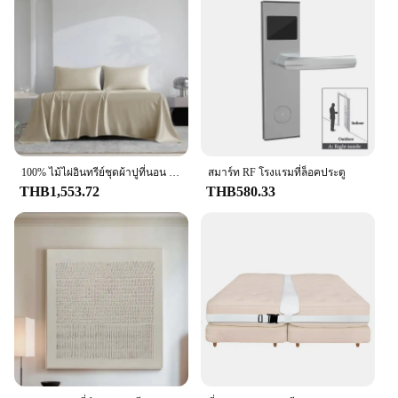
Performance and Property: Durable and
Comfortable
Parts and Accessories: Includes Duvet Cover,
Pillowcases, and Fitted Sheet
Features:
**Elevate Your Guest Experience**
Discover the epitome of comfort and style with our
luxurious hotel bedding sets, crafted from a
sumptuous blend of cotton for a soft touch that
100% ไม้ไผ่อินทรีย์ชุดผ้าปูที่นอน 4/6 ชิ้น Silky ชุดเครื่องนอนโรงแรมหรูหรานุ่มแผ่นติดตั้งแบนแผ่นปลอกหมอน SOLID
สมาร์ท RF โรงแรมที่ล็อคประตู
cradles your guests in relaxation. The contemporary
THB1,553.72
THB580.33
design and elegant color palettes ensure a
sophisticated ambiance, perfect for upscale hotels
and guest accommodations. Each set includes a
duvet cover, pillowcases, and a fitted sheet,
designed to provide a complete and coordinated
look that enhances any bedroom decor.
**Durable and Versatile**
Our hotel bedding sets are not only aesthetically
pleasing but also built to last. The high-quality
materials resist wear and tear, making them an