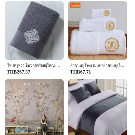
ใหม่หรูหราเย็บปักถักร้อยผู้ใหญ่ผ้าเช็ดตัวห้องน้ำ140*80ซม.นุ่มโรงแรมบ้านตกแต่งผ้าห่มเทอร์รี่งานแต่งงานของขวัญ
ผ้าขนหนูโรงแรมหนาผ้าขนหนูเล็กหรูสำหรับโรงแรมห้าดาวสำหรับผู้ใหญ่ผ้าขนหนูเช็ดหน้าอุปกรณ์ในครัวเรือนผ้าขนหนูนุ่มผ้าเช็ดตัวคุณภาพสูง
THB267.37
THB67.71