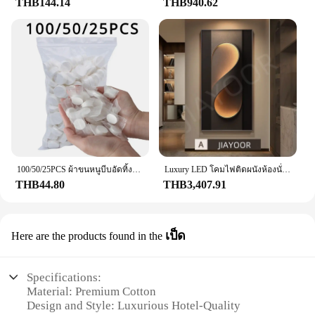
THB144.14
THB940.62
100/50/25PCS ผ้าขนหนูบีบอัดทิ้งเหรียญผ้าเช็ดตัวแบบพกพาแต่งหน้าผ้าทําความสะอาดกลางแจ้งบาร์บีคิว Camping Hotel
Luxury LED โคมไฟติดผนังห้องนั่งเล่นพื้นหลังทางเดินโรงแรมตกแต่งบ้าน High-end Luster แขวนภาพวาดโมเดิร์นภาพจิตรกรรมฝาผนัง
THB44.80
THB3,407.91
เป็ด
Here are the products found in the
Specifications:
Material: Premium Cotton
Design and Style: Luxurious Hotel-Quality