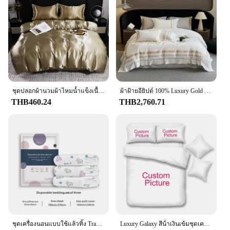
ชุดปลอกผ้านวมผ้าไหมน้ำแข็งเนื้อเรียบชุดเครื่องนอนหรูหราพร้อมปลอกหมอนสีชมพูผ้าคลุมเตียงขนาดคิงไซส์
ผ้าฝ้ายอียิปต์ 100% Luxury Gold เย็บปักถักร้อยโรงแรมสไตล์ผ้าปูที่นอนสีขาวสีเทาชุดผ้านวมแผ่นติดตั้งผ้าปูที่นอนปลอกหมอน
THB460.24
THB2,760.71
ชุดเครื่องนอนแบบใช้แล้วทิ้ง Travel Four- Piece Suite โรงแรมห้องนอนขนาดใหญ่แบบพกพาชุดเครื่องนอน Beauty Salon คุณภาพผ้าปูที่นอน
Luxury Galaxy สีน้ําเงินเข้มชุดเครื่องนอน Twin Full Queen King Size ชุดผ้านวม Shining Stars Starry Sky เด็กผู้ใหญ่ชุดผ้าพันคอ