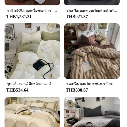
ผ้าฝ้าย100% ชุดเครื่องนอนผ้าซาติน Strip หรูหราสีขาวผ้าปูที่นอน Twin Queen King Size และติดตั้งแผ่นปลอกหมอน
ชุดเครื่องนอนแบบเรียบง่ายสำหรับโรงแรม5ดาว3/4ชิ้นปลอกผ้านวมปลอกหมอนผ้าปูที่นอนแบบคู่ราชินีคิงไซส์ sprei ผ้าคลุมผ้านวมโฮมสเตย์
THB1,531.31
THB921.37
ชุดเครื่องนอนสีทึบพร้อมปลอกผ้านวมสีขาวไมโครไฟเบอร์ผ้าคลุมเตียง3ชิ้นตกแต่งห้องนอนผ้าคลุมผ้านวมสีเขียวพร้อมปลอกหมอน2ใบ
ชุดเครื่องนอน Ins Ambiance Blue Coffee Grid ผสมกับผ้าฝ้ายล้าง Minimalist ชุดสี่ชิ้นผ้าปูที่นอนผ้านวมคลุม
THB534.64
THB838.67