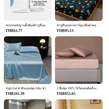
สกปรกหลักฐานทิ้งพิมพ์ผ้าปูที่นอนปลอกหมอนแบบพกพาโรงแรมหนาผ้าไม่ทอแยกแผ่นชุดเครื่องนอน
ผ้าปูที่นอนลายการ์ตูน1ผืนผ้าคลุมเตียงพิมพ์ลายห้องนอน (ไม่รวมปลอกหมอน)
THB61.77
THB95.13
High End ซาตินแผ่นชุด Silky ซาตินผ้าปูที่นอนผ้าไหมน้ําแข็งหรูหรา TWIN Queen แบนแผ่นผ้าปูที่นอนสําหรับตกแต่งห้องนอนแม้ 커
3 ชิ้นชุด 100% ไม้ไผ่แผ่นติดตั้งและปลอกหมอนปรับที่นอนพร้อมแถบยืดหยุ่นหรูหราผ้าปูที่นอนชุดเครื่องนอน
THB161.39
THB955.65