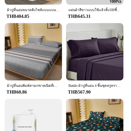
ผ้าปูที่นอนขนาดคิงไซส์แบบแบนสีทึบผ้าปูที่นอนผ้าฝ้ายนุ่มสบายสำหรับบ้านโรงแรม
แผ่นผ้าสีขาวแบบใช้แล้วทิ้ง100ชิ้นผ้าคลุมโต๊ะสำหรับใช้ในร้านเสริมสวยชุดสักลายสปาไม่ทอระบายอากาศได้ดีผ้าปูที่นอนป้องกันความสกปรกสำหรับการเดินทางโรงแรม
THB404.85
THB645.31
ผ้าปูที่นอนพิมพ์ลายเรขาคณิตที่เรียบง่ายทันสมัย 1 แผ่น ผ้าคลุมเตียงพิมพ์ลายในห้องนอน ผ้าปูที่นอน (ไม่รวมปลอกหมอน)
Battilo ผ้าปูที่นอน 4 ชิ้นชุดหรูหราติดตั้งแบนแผ่นปลอกหมอน Solid Stripe ชุดเครื่องนอนสําหรับ Twin Full Queen King Size
THB60.86
THB567.90