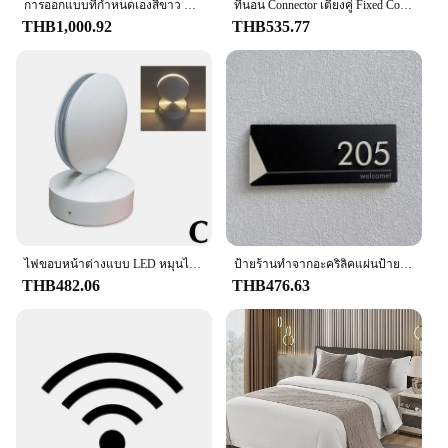
excellent choice for high-traffic environments. The
การออกแบบที่กําหนดเองสีขาว Beige 3D Textured Minimalist Handmade Wabi-Sabi ภาพวาดสีน้ํามันบทคัดย่อสําหรับ Home Hotel Office Wall Art Decor
ที่นอน Connector เตียงคู่ Fixed Connector เตียง Gap Filler สำหรับ Home Hotel
durability of these sets ensures that your guests
THB1,000.92
THB535.77
enjoy a consistent level of comfort, wash after wash.
Whether you're looking to upgrade your existing
bedding or starting from scratch, our sets are
versatile enough to meet the needs of any hotel or
guest accommodation.
**Seamless Wholesale and Vendor Support**
We understand the importance of seamless
operations in the hospitality industry, which is why
we offer wholesale pricing and dedicated vendor
support. Our sets are available for sale in bulk,
making it easy for hotels and guest accommodations
ไฟขอบหน้าต่างแบบ LED หมุนได้360องศาสำหรับติดประตูบ้านและทางเดินในโรงแรมกรอบ lampu penerangan rumah โรงรถ Y9A7ส่วนตัว
ป้ายร้านทำจากอะคริลิคแผ่นป้ายติดประตูแบบทันสมัยป้ายชื่อครอบครัวบ้านสั่งทำสำหรับสำนักงานบ้านอพาร์ทเมนต์ร้านอาหารโรงแรม
to maintain a consistent look across their rooms.
THB482.06
THB476.63
With our vendor support, you can count on a
reliable supply chain, ensuring that your guests
always enjoy a comfortable and stylish sleeping
experience.