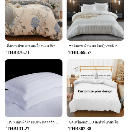
Parts and Accessories: Includes Pillowcases, Duvet
Cover, and Fitted Sheet
Features:
**Elegant Comfort for Every Guest**
Our hotel bedding sets are designed to provide the
ultimate comfort and style for your guests. The
microfiber material is not only soft to the touch but
สิ่งทอหน้าแรกชุดเครื่องนอน Bedclothes ผ้านวมคลุมเตียงแผ่นหมอนปลอกหมอนผ้าปูที่นอนชุดเครื่องนอนเตียงผ้าลินิน
ซาตินลายผ้านวมเต็ม/Queen/King/เดี่ยว/คู่ขนาดชุด, หรูหรา Silky เช่นงาช้างสีขาวลายผ้านวมชุดเครื่องนอน
also highly durable, ensuring that your bedding
THB876.71
THB569.57
withstands the rigors of frequent use. The elegant
hotel-grade aesthetics are sure to impress, with a
range of colors and patterns to match any decor.
Whether you're looking to refresh your guest rooms
or outfit a new vacation rental, these sets are the
perfect choice.
**Versatile and Easy to Maintain**
These sets are not only versatile in terms of size and
quantity but also in their ease of maintenance. The
microfiber material is resistant to wrinkles and
stains, making it a breeze to keep your bedding
1Pc หมอนผ้าฝ้าย100% คลาสสิกสีขาว Stripe หมอนหน้าแรกห้องนอนเครื่องนอนปลอกหมอนหมอน Sham
ชุดเครื่องนอน3D สั่งทำที่น่าสนใจสร้างสรรค์ปลอกผ้านวมพร้อมปลอกหมอนเตียงคู่ขนาดควีนไซส์จัดส่งจากผู้ผลิต
looking pristine. The sets are also available in
THB131.27
THB302.38