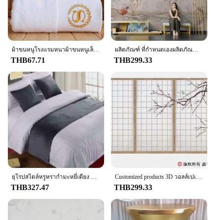
ผ้าขนหนูโรงแรมหนาผ้าขนหนูเล็กหรูสำหรับโรงแรมห้าดาวสำหรับผู้ใหญ่ผ้าขนหนูเช็ดหน้าอุปกรณ์ในครัวเรือนผ้าขนหนูนุ่มผ้าเช็ดตัวคุณภาพสูง
ผลิตภัณฑ์ ที่กำหนดเองผลิตภัณฑ์ ที่กำหนดเองดอกไม้ และนกวอลล์เปเปอร์ใหม่จีน pastoral ดอกไม้ห้องนั่งเล่นห้องนอนโซฟาพื้นหลังโรงแรมผนังภาพจิตรกรรม
THB67.71
THB299.33
ยุโรปสไตล์หรูหรากํามะหยี่เตียง Runner โยนบ้านโรงแรมตกแต่งเตียงธงงานแต่งงานห้องนอนเตียงหางผ้าเช็ดตัวปลอกหมอน
Customized products 3D วอลล์เปเปอร์จำลองไม้ประตูญี่ปุ่น Tatami โรงแรมพื้นหลังภาพจิตรกรรมฝาผนัง Retro Beauty Salon Hanfu ภาพพื้นหลัง
THB327.47
THB299.33