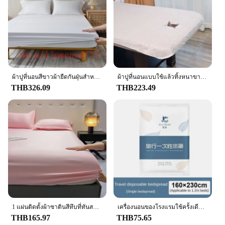
needs.
**Adaptable and Versatile**
Our hotel Bedding sets are not only suitable for the
hospitality industry but also for home use. Their
adaptable design and style make them a perfect fit
for any bedroom, providing a touch of luxury and
comfort. The sets are available for sale, making it
ผ้าปูที่นอนสีขาวผ้ายืดกันฝุ่นสำหรับใช้ในบ้านโรงแรมหรูหราระบายอากาศได้ดีนุ่มราชินีที่ทันสมัยแฟชั่น
ผ้าปูที่นอนแบบใช้แล้วทิ้งหนาขายส่งร้านเสริมสวยพิเศษท่องเที่ยวระบายอากาศผ้าไม่ทอหลุมทิ้งผ้าคลุมเตียงโรงแรม
accessible for homeowners looking to elevate their
THB326.09
THB223.49
bedroom decor. With our hotel Bedding, you can
create a welcoming environment for your guests or
enjoy the comforts of a hotel-quality bed in the
comfort of your own home.
1 แผ่นติดตั้งผ้าซาตินสีทึบที่ทันสมัยเรียบง่าย, ผ้าคลุมเตียงผ้าไหมน้ําแข็งสีทึบสําหรับห้องนอน, เครื่องนอน (ไม่รวมปลอกหมอน)
เครื่องนอนของโรงแรมใช้ครั้งเดียวความสะดวกสบายที่ถูกสุขอนามัยคุ้มค่าได้อย่างง่ายดายแบบพกพาสุขอนามัยชุดผ้าปูที่นอนแบบใช้แล้วทิ้งเครื่องนอนท่องเที่ยว
THB165.97
THB75.65