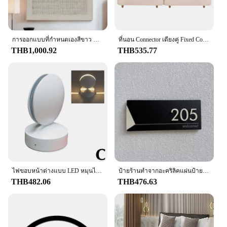
**Durability Meets Ease of Care**
Our hotel Bedding เปด is not just about style; it's
การออกแบบที่กําหนดเองสีขาว Beige 3D Textured Minimalist Handmade Wabi-Sabi ภาพวาดสีน้ํามันบทคัดย่อสําหรับ Home Hotel Office Wall Art Decor
ที่นอน Connector เตียงคู่ Fixed Connector เตียง Gap Filler สำหรับ Home Hotel
also about longevity and ease of care. The premium
THB1,000.92
THB535.77
cotton material is designed to withstand the rigors
of frequent use, ensuring that your guests or family
members can enjoy the comfort of our bedding sets
for an extended period. The durability of our hotel
Bedding เปด makes it an excellent choice for busy
hotels, vacation rentals, or households with high
usage. Plus, the fabric is easy to maintain, making it
a practical and stylish addition to any
accommodation.
**Versatile and Adaptable for Every Scenario**
ไฟขอบหน้าต่างแบบ LED หมุนได้360องศาสำหรับติดประตูบ้านและทางเดินในโรงแรมกรอบ lampu penerangan rumah โรงรถ Y9A7ส่วนตัว
ป้ายร้านทำจากอะคริลิคแผ่นป้ายติดประตูแบบทันสมัยป้ายชื่อครอบครัวบ้านสั่งทำสำหรับสำนักงานบ้านอพาร์ทเมนต์ร้านอาหารโรงแรม
THB482.06
THB476.63
Our hotel Bedding เปด is not just a set; it's a
versatile solution for a wide range of
accommodation needs. Available in various sizes
and quantities, our bedding sets are perfect for