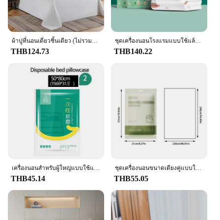
Features:
**Elevate Your Guest Experience**
Our hotel Bedding sets are meticulously crafted to
provide a luxurious and comfortable stay for your
guests. The premium cotton blend ensures a soft
ผ้าปูที่นอนเดี่ยวชิ้นเดียว (ไม่รวมปลอกหมอนและแกนหมอน) วัสดุล้างผ้าปูที่นอนโรงแรมสีขาวบริสุทธิ์ B&B ของใช้ในบ้านเดี่ยวและคู่
ชุดเครื่องนอนโรงแรมแบบใช้แล้วทิ้งแบบพกพาชุดปลอกหมอนสำหรับเดินทางผ้าหนาทำจากวัสดุไม่ทอคุณภาพสูง
touch that is both breathable and durable, promising
THB124.73
THB140.22
a peaceful night's sleep. The elegant hotel-grade
embroidery adds a touch of sophistication to any
room, making it an ideal choice for hotels, B&Bs,
and guesthouses looking to elevate their guest
experience.
**Designed for Convenience and Efficiency**
Understanding the demands of the hospitality
industry, our bedding sets are designed with
convenience and efficiency in mind. They are easy
to maintain, ensuring that your linens stay fresh and
inviting for every guest. The variety of sizes
เครื่องนอนสําหรับผู้ใหญ่แบบใช้แล้วทิ้ง, โรงแรมสําหรับการเดินทาง, ป้องกันสกปรก, กันน้ํา, แบบพกพา, ชุดผ้าปูที่นอนผ้าปูที่นอนสิ่งจําเป็นในการเดินทางแบบพกพา
ชุดเครื่องนอนขนาดเตียงคู่แบบใช้แล้วทิ้งสำหรับการเดินทางโรงแรมและการเดินทางเพื่อธุรกิจ sprei แบบพกพาและสะดวก
available caters to different room configurations,
THB45.14
THB55.05
making it a versatile choice for your establishment.
Whether you're looking to stock up on wholesale
supplies or seeking reliable vendors and suppliers,
our hotel Bedding sets are tailored to meet your