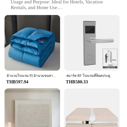
Usage and Purpose: Ideal for Hotels, Vacation
Rentals, and Home Use
Performance and Property: Durable and Easy to
Care for
Shape or Size or Weight or Quantity: Available in
Various Sizes and Quantities
Applicable People: Suitable for All Ages and
Gender
Features:
**Elegant Comfort for Every Sleep**
Indulge in the opulence of our hotel Bedding เปด,
ผ้านวมโรงแรม 95 ผ้านวมขนห่านสีขาว ผ้านวมฤดูร้อนเย็นใส่ Airable Cover ผ้านวมฤดูใบไม้ผลิและฤดูใบไม้ร่วง ผ้านวมฤดูหนาว
สมาร์ท RF โรงแรมที่ล็อคประตู
crafted from the finest cotton to ensure a luxurious
THB597.94
THB580.33
and restful sleep. The hotel-quality design and style
of our bedding sets are tailored to provide a
sophisticated and comfortable atmosphere, perfect
for both hotels and home use. Whether you're
looking to upgrade your guest rooms or create a
serene haven in your own bedroom, our hotel
Bedding เปด is the ultimate choice for those
seeking a touch of elegance and comfort.