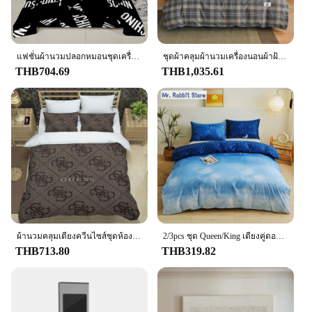
แฟชั่นผ้านวมปลอกหมอนชุดเครื่องนอนผู้ใหญ่เด็กผู้หญิงตกแต่งห้องนอน M-MosCHinos-เด็กเดี่ยวคู่ขนาดใหญ่
ชุดผ้าคลุมผ้านวมเครื่องนอนผ้าฝ้าย100% พร้อมปลอกหมอนสไตล์ญี่ปุ่นลายตารางของ Housse de Couette ขนาด220x240ชุดปลอกผ้านวมขนาดคิงไซส์
THB704.69
THB1,035.61
ผ้านวมคลุมเตียงควีนไซส์ชุดห้องนอนเตียงคู่เดียวขนาดคิงไซส์หรูหราชุดเครื่องนอนปลอกหมอน Guess ผ้าพันคอโพลีเอสเตอร์ปก
2/3pcs ชุด Queen/King เตียงคู่ดอกไม้สีเขียวพิมพ์ผ้านวมพร้อมหมอน Nordic ผ้านวมคลุมเตียงชุดผ้านวม
THB713.80
THB319.82