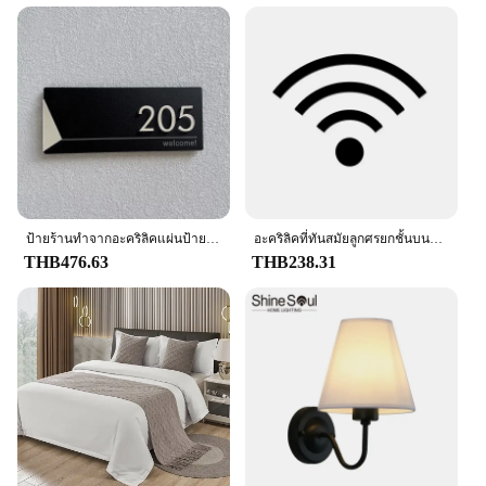
ป้ายร้านทำจากอะคริลิคแผ่นป้ายติดประตูแบบทันสมัยป้ายชื่อครอบครัวบ้านสั่งทำสำหรับสำนักงานบ้านอพาร์ทเมนต์ร้านอาหารโรงแรม
อะคริลิคที่ทันสมัยลูกศรยกชั้นบนห้องนอนอาบน้ำสัญลักษณ์ติดผนังปรับแต่งได้สำหรับสำนักงานสาธารณะโรงแรมร้านอาหารคาเฟ่บาร์
THB476.63
THB238.31