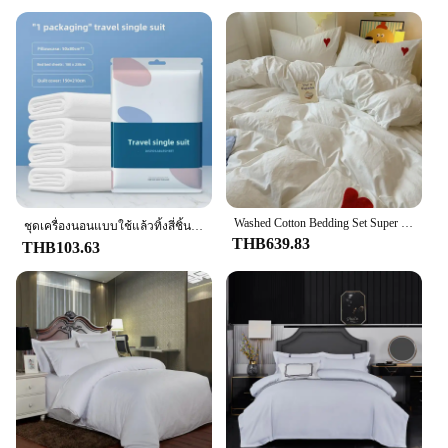
multiple sizes, ensuring a perfect fit for any bed.
Whether you're looking to replace a single item or
outfit an entire property, our wholesale options
make it easy to find the perfect set for your needs.
**Designed for Hospitality Professionals**
Our hotel bedding sets are designed with the
hospitality industry in mind. The durability and
performance of the microfiber fabric ensure that
your guests enjoy a comfortable night's sleep, while
the stylish design adds a touch of luxury to your
Washed Cotton Bedding Set Super Soft Cool Black Duvet Cover Set Heart-shaped Towel Bedding Skin Friendly Duvet Covers Bed Sheets
property. As a vendor or supplier, you can rely on
ชุดเครื่องนอนแบบใช้แล้วทิ้งสี่ชิ้นพิมพ์โรงแรมเครื่องนอนท่องเที่ยวฝาครอบป้องกันการป้องกันสุขาภิบาลแบบพกพา
THB639.83
the quality and consistency of our products to meet
THB103.63
the high standards of your guests. Whether you're a
hotel manager, vacation rental owner, or wholesaler,
these sets are an excellent choice for anyone
looking to elevate their guest experience.