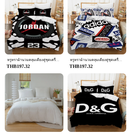
Usage and Purpose: Designed for Luxury Hotels
and Guest Accommodations
Performance and Property: Durable and Easy to
Maintain, with Long-Lasting Color Retention
Parts and Accessories: Comprehensive Set Includes
Duvet Cover, Pillowcases, and Sheets
Features:
**Unmatched Comfort and Luxury**
Step into a world of tranquil slumber with our hotel
หรูหราผ้านวมคลุมเตียงคู่ชุดเครื่องนอนชุดผ้านวมคลุมเตียง Queen ผ้าพันคอชุดผ้านวมปลอกหมอนผ้านวม J-jordans
หรูหราผ้านวมคลุมเตียงคู่ชุดเครื่องนอนชุดผ้านวมคลุมเตียงชุดผ้านวมคลุมเตียงปลอกหมอนผ้านวม A-adidas-s
bedding sets, crafted from a premium blend of
THB197.32
THB197.32
cotton and polyester that offers a soft, breathable
feel against your skin. The sophisticated design and
style of these sets are tailored to create an ambiance
of elegance and modern comfort, making them a
perfect fit for upscale hotels and guest
accommodations. The comprehensive set includes a
duvet cover, pillowcases, and sheets, ensuring that
every aspect of your bedding is covered in luxury.
**Versatile and Durable**
Our hotel bedding sets are not only about