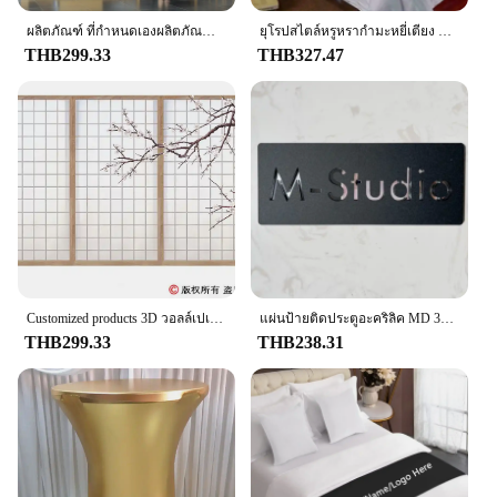
ผลิตภัณฑ์ ที่กำหนดเองผลิตภัณฑ์ ที่กำหนดเองดอกไม้ และนกวอลล์เปเปอร์ใหม่จีน pastoral ดอกไม้ห้องนั่งเล่นห้องนอนโซฟาพื้นหลังโรงแรมผนังภาพจิตรกรรม
ยุโรปสไตล์หรูหรากํามะหยี่เตียง Runner โยนบ้านโรงแรมตกแต่งเตียงธงงานแต่งงานห้องนอนเตียงหางผ้าเช็ดตัวปลอกหมอน
THB299.33
THB327.47
Customized products 3D วอลล์เปเปอร์จำลองไม้ประตูญี่ปุ่น Tatami โรงแรมพื้นหลังภาพจิตรกรรมฝาผนัง Retro Beauty Salon Hanfu ภาพพื้นหลัง
แผ่นป้ายติดประตูอะคริลิค MD 3D ข้อความชื่อครอบครัวบ้านอพาร์ทเม้นท์โรงแรมสำนักงานวิลล่าคาเฟ่บาร์
THB299.33
THB238.31