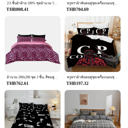
aesthetics; they are designed to withstand the rigors
2/3 ชิ้นผ้าฝ้าย 100% ชุดผ้านวม 500Tc สิ่งทอสูงนับผ้าฝ้ายผ้า Double Twin King Queen ผ้านวมชุดเครื่องนอน
หรูหราผ้าพันคอคู่ชุดเครื่องนอนชุดเครื่องนอนผ้านวมคลุมเตียง Queen ผ้าพันคอชุดผ้านวมปลอกหมอนผ้านวม D-dolce Gabbanas
of daily use in high-traffic environments. The
THB808.41
THB704.69
durable fabric ensures long-lasting color retention,
even after numerous washes, making it a practical
choice for vendors and suppliers looking to provide
high-quality linens to their clients. The ease of
maintenance is a testament to the quality of our
products, ensuring that your guests will enjoy a
comfortable and inviting sleeping experience.
**For Sale to the Hospitality Industry**
Whether you are a hotel owner, a bedding vendor, or
a supplier looking to expand your product
offerings, our hotel bedding sets are the perfect
ผ้านวม 200x200 ชุด 3 ชิ้น, สีชมพูเสือดาวพิมพ์รูปแบบผ้าปูที่นอนผ้านวมเดี่ยว/คู่, ผ้าห่ม Queen/King Size
หรูหราผ้าพันคอคู่ชุดเครื่องนอนชุดเครื่องนอนผ้านวมคลุมเตียง Queen ผ้าพันคอชุดผ้านวมปลอกหมอนผ้านวม C-CP Companys
addition to your inventory. With wholesale pricing
THB762.61
THB197.32
available, you can offer your clients a premium
experience without breaking the bank. Our sets are
designed to cater to the needs of the hospitality
industry, providing a consistent and luxurious
experience for guests across all types of
accommodations.