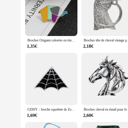
Broches Origami colorées en émail, grue, lapin, pingouin, éléphant, chat, d'oie, baleine, cheval, Animal, broches, Badges, bijoux
Broches tête de cheval vintage pour hommes, chemise
1,35€
2,18€
GDHY – broche squelette de Zombie, patins à jambes Live in sunshine! Cheval arc-en-ciel en émail, patins à roulettes verts, Badge web rose
Broches cheval en émail pour femme, épingle têt
1,69€
2,60€