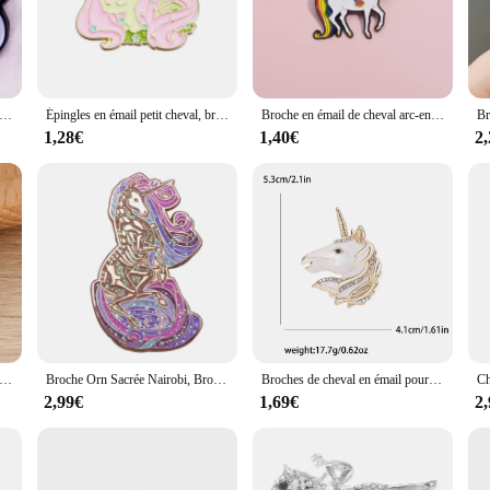
 a statement of style and elegance. Each brooch is meticulously crafted from a 
intricate detail, making these brooches stand out in any setting. Whether you're
o your outfit.
for anyone looking to add a touch of whimsy and charm to their wardrobe. The h
cheval bisexuel en émail, insigne de bijoux, mignon, réservation, cadeau d'anniversaire
Épingles en émail petit cheval, broches de cheveux colorées personnalisées, insignes de revers, bijoux d'animaux de dessin animé drôles, cadeau pour enfants, amis
Broche en émail de cheval arc-en-ciel de film, épingle nostalgique de bande dessinée, insigne de sac à dos de revers, cadeaux de bijoux, accessoires en gros, années 80
o formal events, these brooches are the perfect finishing touch to any ensemble. 
have for anyone who loves to accessorize.
1,28€
1,40€
2
r a special someone? These horse enamel brooches are an excellent choice. Avail
day, anniversary, or just because, these brooches are a perfect way to show some
émail de glaçon de cheval mignon avec des paillettes, badge inspiré du film cancers d'aventure, cadeaux de bijoux de mode
Broche Orn Sacrée Nairobi, Broche Animal, Pégase, Cheval, CreMobEnamel
Broches de cheval en émail pour femmes, épingles d'animaux unisexes, multicolore disponible, accessoires de fête décontractés, cadeaux
2,99€
1,69€
2