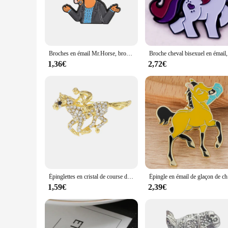
The horse enamel brooches are not just an accessory; they are
luxurious feel. The enamel coating adds a touch of color and 
designed to be versatile and stylish, adding a personal flair t
**Versatile and Charming Accessories**
These brooches are not just for horse enthusiasts; they are 
Broches en émail Mr.Horse, broches d'animaux de personnalité, vente en gros, drôle
Broche 
suitable for a wide range of occasions. From casual outings t
be easily attached to various materials, making them a must-
1,36€
2,72€
**A Gift for Every Occasion**
Looking for a thoughtful gift for a friend, family member, o
ensuring there's something for everyone. Whether it's a birth
affection that can be cherished for years to come.
Épinglettes en cristal de course de chevaux, Broches en biscuits, Bijoux bon marché, Vente en gros, Déclaration
Épingle en 
1,59€
2,39€