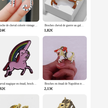
high-quality zinc alloy, ensuring both durability and a
 adorning a jacket, a bag, or a hat, these brooches are
orse enamel design is timeless and appealing, making it
Broche de cheval colorée vintage, broche de Nairobi Orn, pinces à revers, corsage animal en émail, accessoires de bijoux pour pull, écharpe et manteau, mode
Broches cheval de guerre au galop en émail de style cour vintage, épingles pour femmes, accessoires vestisenspour hommes, corsage à revers trempé, mode
They are not just fashionable but also practical, as they can
,24€
1,82€
able in sets, they offer a variety of designs to choose from,
one you care. They are not just gifts; they are tokens of
Cheval magique en émail, broche licorne mignonne, badge de fierté, unique et élégant, ajoutez un peu de puissance magique à votre veste, chapeau ou sac
Broches en émail de Napoléon traversant les Alpes, insigne en métal, peinture de cheval, bijoux
,92€
2,13€