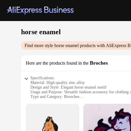
horse enamel
Find more style
horse enamel
products with AliExpress B
Broches
Here are the products found in the
Specifications:
Material: High-quality zinc alloy
Design and Style: Elegant horse enamel motif
Usage and Purpose: Versatile fashion accessory for clothing 
Type and Category: Brooches
Performance and Property: Durable and resistant to wear
Shape or Size or Weight or Quantity: Available in sets of mu
Features:
|Wholesale|
**Elegant Craftsmanship and Durability**