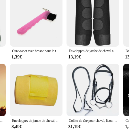
Sweat-shirt à manches longues pour femmes, survêtement graphique Cool Horse, vêtements décontractés, sweats à capuche Horse, pull High Street Fashion
Cure-sabot avec brosse pour le toilettage des chevaux, picots avec brosse, outil de soin des chevaux, livres, 7.1 amaran
Enveloppes de jambe de cheval absorbant les chocs, protège-jambes de cheval, protection des tendons, leggings, équipement équestre de course, ensemble de 2 pièces
1,39€
13,19€
1
Huretailers-Creative Girl and Horse Chia Ship Collier pour Femme, Animal Humain, Pendentif Amour, Colliers de la raq, Cadeau des Travailleurs, ChimJewelry
Enveloppes de jambe de cheval, protection de jambe épaissie, protège-jambes pour équins, 4 pièces
Collier de tête pour cheval, licou, bride d'équitation, PVC de haute qualité, équipement équestre de course
8,49€
31,19€
1