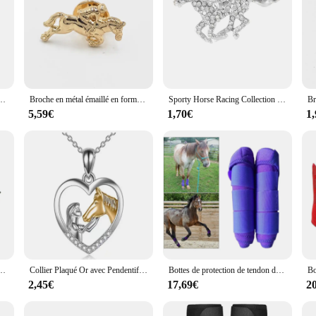
 trempée, insigne, épinglettes d'animaux en métal, corsage, accessoires vestisens, haute qualité, mode
Broche en métal émaillé en forme d'animal d'équitation mignon, insigne de cheval, accessoires de vêtements et de bijoux, cadeau
Sporty Horse Racing Collection Crystal Brooches Pretty Shiny Horsemanship Enamel Rhinestone Lapel Pins Offers With Free Shipping
5,59€
1,70€
1
e de cheval unisexe, 2 couleurs, décontracté, fête, banquet, accessoires cadeaux pour amis, 1PC
Collier Plaqué Or avec Pendentif Coeur pour Femme, Bijoux Animaux, Cadeau des Travailleurs, Mode, Fille, Cheval, Fiançailles, raq
Bottes de protection de tendon de cheval, botte de broCumbria de soutien, jambe avant et arrière, equestrain
2,45€
17,69€
2