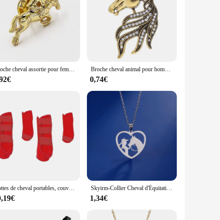
Broche cheval assortie pour femme, épingle à vêtements, bijoux, pull, cardigan, clip, manteau, robe, accessoires vestisens, cadeau
Broche cheval animal pour hommes et femmes, corsage de chemise imbibé, épinglette, insigne de vêtements, broches rétro, cristal de haute qualité, accessoires
,92€
0,74€
Bottes de cheval portables, couvre-jambes réglables et réutilisables, protection des jambes, 4 pièces
Skyirm-Collier Cheval d'Équitation de Princesse pour Homme et Femme, Pendentif Coeur, Bijoux Fantaisie, Or, Document, Acier Inoxydable, JOGift
0,19€
1,34€