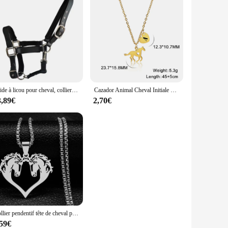
Bride à licou pour cheval, collier de tête rembourré en PVC souple, accessoires d'équitation ergonomiques et confortables, 2024
Cazador Animal Cheval Initiale Collier pour Femmes Bol Adolescentes En Acier Inoxydable A-Z Lettre Coeur Tour De Cou raq Colliers Bijoux Anniversaire
3,89€
2,70€
Collier pendentif tête de cheval pour femmes et hommes, acier inoxydable, animal, accessoires de cheval, bijoux JOPresidence, N2026
,59€