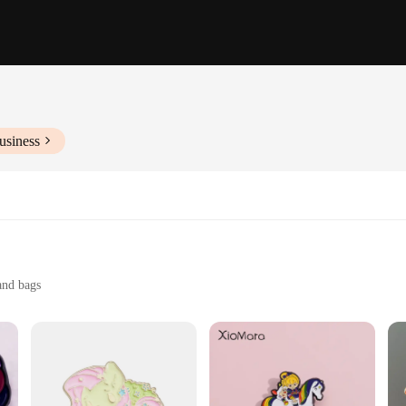
usiness
and bags
ltiple brooches