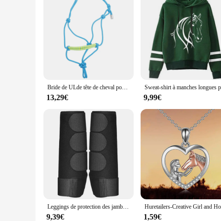
Bride de ULde tête de cheval pour l'entraînement SFP, collier de licou, sangle de levage, équitation en plein air, spectacle de licou réglable
13,29€
9,99€
Leggings de protection des jambes avant et arrière, 2 pièces/ensemble, bottes de sport cheval réglables, équipement équestre de course
9,39€
1,59€