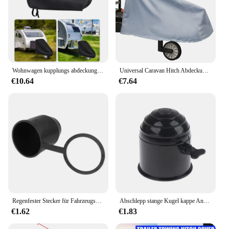
Wohnwagen kupplungs abdeckung Abschlepp kupplung 600d Oxford-Tuch einfach zu bedienen staub dichter Regen Schnees chutz rv Wohnwagen Anhänger kupplungs abdeckung
Universal Caravan Hitch Abdeckung Wasserdicht Staubdicht PVC Anhänger Tow Ball Kupplung Schloss Abdeckung Heavy-Duty Anhängerkupplung Abdeckung Für RV
€10.64
€7.64
Regenfester Stecker für Fahrzeugschraube Universal 50 mm Anhängerkupplungskugel-Abdeckkappe Anhängerkupplungszubehör
Abschlepp stange Kugel kappe Anhänger kupplung Kugeln decken wetterfesten Universal kunststoff mit Knopf für Wohnmobil LKW Boot
€1.62
€1.83