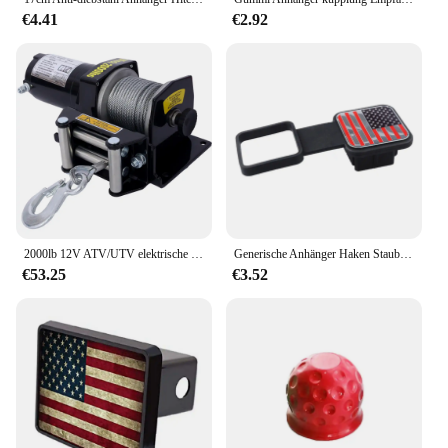
€4.41
€2.92
2000lb 12V ATV/UTV elektrische Winde, wasserdichte Offroad-Stahlkabelwinde für ATV UTV Abschleppanhängerwinde
Generische Anhänger Haken Staubs topfen einfache Installation quadratische Mundschutz abdeckung Anhänger Anhänger kupplung Rohr kappe Abdeckung Traktion abdeckung
€53.25
€3.52