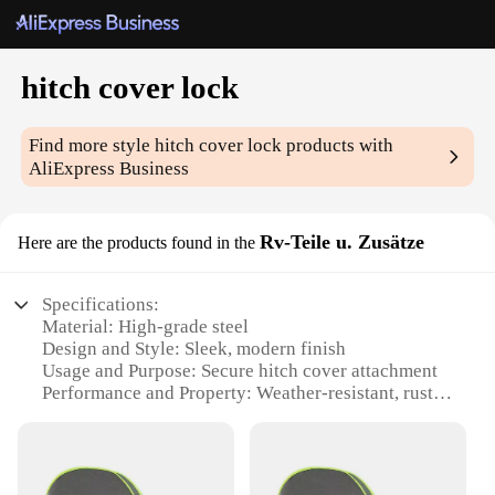
hitch cover lock
Find more style
hitch cover lock
products with
AliExpress Business
Rv-Teile u. Zusätze
Here are the products found in the
Specifications:
Material: High-grade steel
Design and Style: Sleek, modern finish
Usage and Purpose: Secure hitch cover attachment
Performance and Property: Weather-resistant, rust-
proof
Parts and Accessories: Includes lock and keys
Applicable Scenario: Ideal for RVs and towing
vehicles