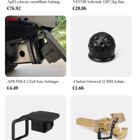
Ap03 schwarz verstellbare Anhänger kupplung für 2 "Empfänger, 6" Drop/Rise Aluminium Drop Hitch -12,500 lbs für schwere Lastwagen
VEVOR Seilwinde 1587,5kg Handseilwinde 260x147x182mm Bootswinde 2-Wege-Ratsche/2-Gang Handwinde mit ca. 10m Kabel Gurtwinde mit ergonomischen Griff Handseilzug Winde für Fahrzeuge und Boote
€76.92
€28.86
APKTNKA 2 Zoll Auto Anhänger Hitch Abdeckung Stecker Kappen Für Toyota RAV4 Tundra Tacoma Highlander FJ Land Cruiser 4Runner tacoma Tundra
4 farben Universal 55 MM Anhängerkupplung Ball Abdeckkappe Anhänger Ball Abdeckung Anhängerkupplung Kappe Anhängerkupplung Anhängerkupplung Schützen auto Zubehör
€4.49
€1.66