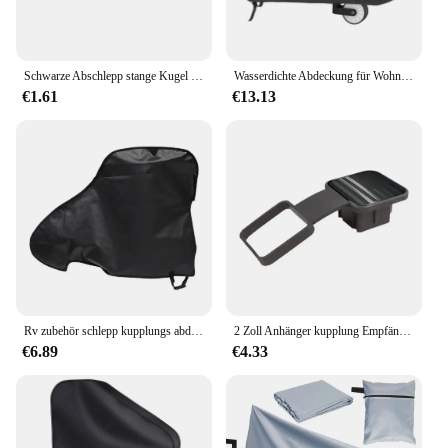
Schwarze Abschlepp stange Kugel Push-In Typ Abdeck kappe Auto Anhänger kupplung Anhänger kupplung Schutz kappe eig88 geeignet für RV-Anhänger
Wasserdichte Abdeckung für Wohnwagen, Anhänger, Wohnmobile, Deichsel, Anhängerkupplung, Schloss, Anhängerkupplung
€1.61
€13.13
Rv zubehör schlepp kupplungs abdeckung zungen heber schutz abdeckung für rv caravans anhänger rv zubehör
2 Zoll Anhänger kupplung Empfänger Abdeckung Stecker Gummi Abschlepp stopfen Rohr kappens chutz für Mercedes RAM
€6.89
€4.33