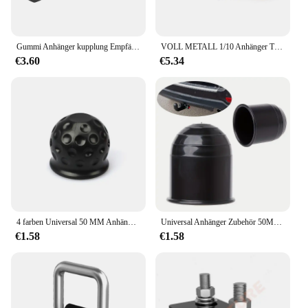
Gummi Anhänger kupplung Empfänger Abdeckung Universal 2 Zoll Abschlepp stopfen Rohr kappe Schutz Anhänger Anhänger kupplung Rohr abdeckung
VOLL METALL 1/10 Anhänger Tropfen Hitch Empfänger Tow Haken Für Axial SCX10 90046 Traxxas TRX4 RC Crawler Auto
€3.60
€5.34
4 farben Universal 50 MM Anhängerkupplung Ball Abdeckkappe Anhänger Ball Abdeckung Anhängerkupplung Kappe Anhängerkupplung Anhängerkupplung Schützen auto Zubehör
Universal Anhänger Zubehör 50MM Auto Anhängerkupplung Ball Abdeckkappe Hitch Caravan Anhänger Anhängerkupplung Schützen
€1.58
€1.58