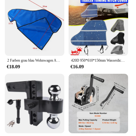
2 Farben grau blau Wohnwagen Anhänger kupplung PVC wasserdicht staub dicht Anhänger Anhänger kupplung Verriegelung abdeckung für Wohnmobil für Wohnwagen
420D 950*610*150mm Wasserdichte Staubdicht Universal Caravan Trailer Abschleppen Hitch Kupplung Schloss Abdeckung Beschützer UV Beständig
€18.09
€16.09