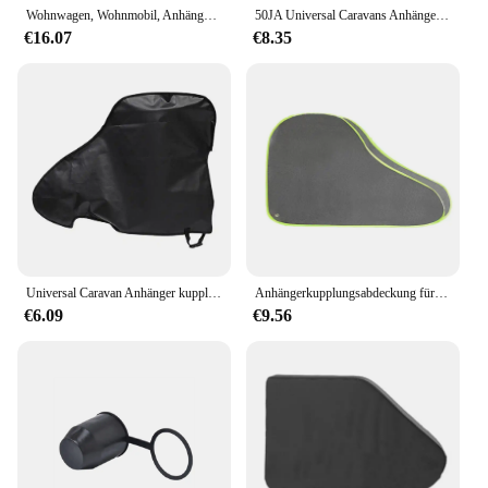
Wohnwagen, Wohnmobil, Anhänger, Zugstange, Anhängerkupplung, Schlossabdeckung, schwarzes Oxford-Tuch
50JA Universal Caravans Anhänger Anhängerkupplung Abdeckung Wasserdicht Staubdicht Camper Kupplung Schloss Zunge Abdeckung Atmungsaktive Schutz
€16.07
€8.35
Universal Caravan Anhänger kupplungs abdeckung wasserdicht staub dicht Anhänger Anhänger kupplung Verriegelung abdeckung für Wohnmobil gegen Regen verhindern Rost
Anhängerkupplungsabdeckung für Wohnwagen, wasserdicht, staubdicht, Anhängerkupplung, Schlossabdeckung
€6.09
€9.56