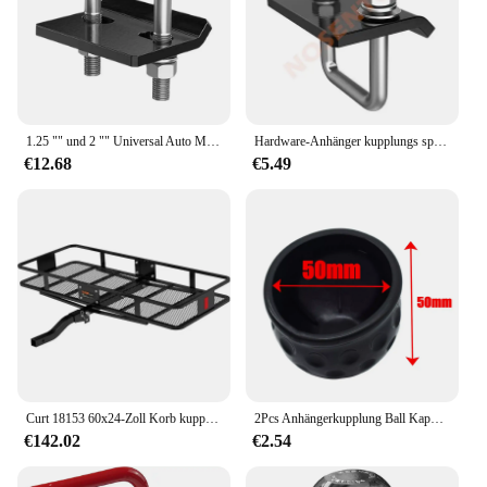
1.25 "" und 2 "" Universal Auto Modifikation Anhänger Stabilisator Schwer last Anhänger kupplung Anhänger kupplungen Anti-Rassel-Anhänger kupplung
Hardware-Anhänger kupplungs spanner für 1.25 "und 2" Kupplungen Anti-Rassel-Anhänger kupplungs stabilisator mit gummi beschichteter Bewegung
€12.68
€5.49
Curt 18153 60x24-Zoll Korb kupplung Fracht träger, 500 lbs Kapazität, schwarzer Stahl, 2-in Klapp schaft
2Pcs Anhängerkupplung Ball Kappe Gummi Schutz Anhängerkupplung Anhänger Anhängerkupplung Abdeckung 50mm Auto Außen Abschleppen Teile
€142.02
€2.54