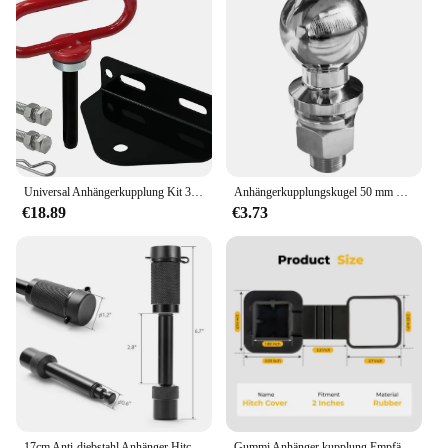
Universal Anhängerkupplung Kit 3/4 "Null Drehen Mäher Hitch 1/2" Magnetische Rasenmäher Anhänger Hitch Pin Auto außen Abschleppen Teile
Anhängerkupplungskugel 50 mm Kupplung Anhängerteil Anhängerkupplung Kugel Yacht Anhängerkupplung Zubehör 1 7/1 7/8 Anhängerkugel
€18.89
€3.73
17cm Anti-diebstahl Anhänger Hitch Pin Lock Empfänger Koppler Latch Tow Bar Zunge Automobil Elektrische Zubehör фаркоп remorque
Gummi Anhänger kupplung Empfänger Abdeckung Stecker Kappe Gummi passt 2 Zoll Empfänger Schutz für Mercedes Toyota Jeep Ford Chevrolet