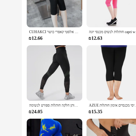
The high waist capri leggings workout set is designed to prov
provides coverage without restricting movement. These legg
moisture-wicking and breathable properties keep you cool and
**Versatile and Stylish**
These leggings are not just about performance; they're also a
 אימון קפורי
CUHAKCI אלסטי קאפרי כושר Leggins אימון נשים חותלות קיץ Balck Jegging גבוהה מותניים Mujer מוצק
capri leggings workout set is a must-have for anyone looking
home, these leggings will keep you looking and feeling your
₪12.66
₪12.63
**Adaptive Scenarios and Supply Options**
These leggings are not just for personal use; they're also per
choice for retailers looking to expand their fitness apparel 
customers. With a focus on quality and style, these leggings a
ועד גבוהה למתוח חותלות בסיסי מכנסיים אימון חותלות
נשים כושר חותלות גבוהה מותן חלקה חותלות ספורט לנשימה Feamle אימון צועד
₪24.05
₪15.35