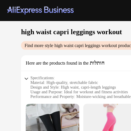
high waist capri leggings workout
Find more style
high waist capri leggings workout
product
חותלות
Here are the products found in the
Specifications:
Material: High-quality, stretchable fabric
Design and Style: High waist, capri-length leggings
Usage and Purpose: Ideal for workout and fitness activities
Performance and Property: Moisture-wicking and breathable
Shape or Size: True to size, with a flattering high waist fit
Parts and Accessories: None
Features:
|Vendors|
**Unmatched Comfort and Fit**