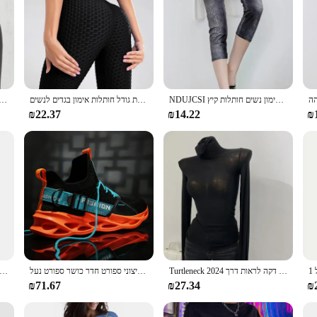
NDUJCSI אימון נשים חותלות קיץ Jegging גבוה מותניים אלסטי Capris כושר צועד Mujer קצר תחתון 2022 מכירה לוהטת
נשים ספורטיבי כושר צועד לדחוף את סקסי כושר יוגה חותלות מקרית גבוהה מותן בתוספת גודל חותלות אימון בגדים לנשים
גבוה מותניים נשים צועד עבור כושר סקסי Slim שחור חותלות לדחוף את ספורט
₪22.37
₪14.22
₪
Turtleneck רזה באיכות גבוהה חולצה פשוטה נשים כותנה אלסטי בסיסי חולצות שרוול ארוך סקסי חולצה דקה חולצת טריקו דקה לראות דרך 2024
נעלי כדורסל באיכות גבוהה גברים סניקרס בני סל נעלי סתיו גבוה למעלה החלקה חיצוני ספורט חדר כושר ספורט נעל
טייץ סופר רך עבור נשים, גבוה מוותרים שליטה לא לראות דרך אימון יוגה פועל גרביונים, פעיל
₪71.67
₪27.34
₪