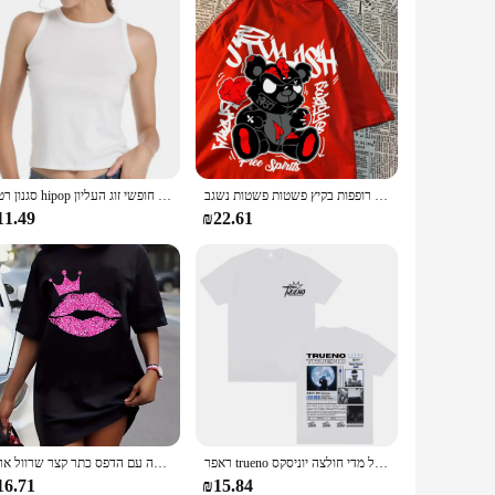
מתפוצצת בובות שחורה דובי גברים נשים חולצות כותנה באיכות גבוהה חולצות רופפות בקיץ פשטות פשטות נשגב
סגנון רטרו hipop פיקסל קריקטורה קצרה שרוולים חולצת טריקו לגברים ונשים ינס בקיץ קיץ גבוה ברחוב חופשי זוג העליון y2k גותי
11.49
₪22.61
ראפר trueno חולצת טריקו אופנה היפ הופ גברים נשים כותנה מזדמנים גודל מדי חולצה יוניסקס
פלוס גודל שמלת נשים חדשה, נשים פלוס שפה עם הדפס כתר קצר שרוול ארוך
16.71
₪15.84