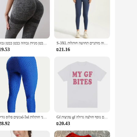
S-3XL מותניים גבוה מותניים תחושה חותלות womenכושר ריצה חותלות יוגה חותלות מכנסיים energyהכושר הדוק
נשים לתת את יוגה גבוה גבוה בטן מניים גבוהה בטן מניות גבוהה בבטן בבטן גבוהה.
19.53
₪21.16
Gf עקיצות gf שלי דפוס כיף חולצת נשים אופנה יפה של חולצת טריקו באיכות גבוהה הקיץ מזדמנים נוסף חולצה גדולה
נשים פלוס גודל 1xl-5xl מזדמנים חותלות נשים אופנה דפוס דבש מוצק עלייה גבוהה חותלות כושר סקיני חותלות
28.92
₪20.43