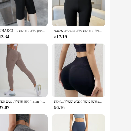
 design offers a flattering silhouette, while the capri length
, ensuring maximum comfort during any workout. The
gh to wear to the gym or as a casual outfit. The high waist
נשים גבוהה ויתור חלק חותלות ספורט ספורט כושר יוגה מכנסיים כושר חותלות נשים מכנסיים אלסטי
CUHAKCI אימון נשים חותלות קיץ Balck Jegging גבוה מותניים אלסטי קאפרי כושר צועד Mujer מוצק
you're hitting the gym, running errands, or just lounging at
13.34
₪17.19
ut set is available in bulk quantities, making it an ideal
e rigors of daily wear, making them a reliable choice for your
e.
ספורט נשים חותלות לדחוף את ספורט לגרות יוגה מותן גבוהה גרביונים אימון מכנסיים מזדמן כושר ללבוש שמלות גדולות
חלקה חותלות נשים ספורט Slim גרביונים חותלות כושר גבוה מותניים מכנסיים כושר בגדי אימון Athleisure ריצה חותלות
27.07
₪6.16