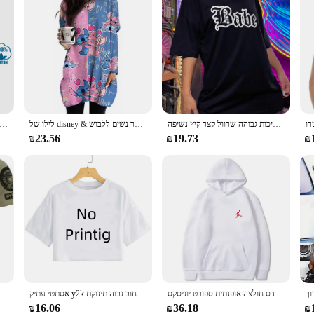
חולצת גופן רחוב חולצות נשים רולים רופפות חולצה גבוהה באיכות גבוהה שרוול קצר קיץ נשיפה
לילו של disney & לתפור נשים שרוול ארוך חולצת טריקו סתיו מזדמנים חמוד חדש נוער נשים ללבוש y2k kawaii 3d מודפס באיכות גבוהה
מורטל קומבט 2 Men'S שחור פרימיום T חולצה Loose Fit 100% כותנה T חולצה O-צוואר אופנה מזדמן הדפסה באיכות גבוה
₪23.56
₪19.73
₪
גברים ונשים של נשים עם ברדס קרסו סתיו/חורף הדפס עם ברדס חולצה אופנתית ספורט יוניסקס
אסתטי עתיק y2k בגדים בסגנון גבוה ברחוב גבוה תינוקת T רזה יבול דק חולצות השרוול
3d חולצת טריקו מודפסת גברים קצרים של גברים, תרגיל מקיף, חולצת כושר כיף, בחור קשוח, איכות גבוהה, ס
₪16.06
₪36.18
₪