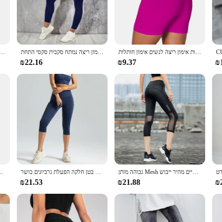
ide unparalleled comfort and support during your fitness routine. The high waist
ings are crafted from a stretchable, high-quality fabric that moves with you
 dry, making them perfect for intense training sessions.
bout style. The sleek design and neutral color palette make them versatile enou
גבוה המותניים לדחוף את כושר חותלות יבול רחב המותניים רכיבה על אופניים קצר חותלות אימון ריצה לנשים אימון חותלות
יוגה כושר נשים חותלות ממותניים גבוה עם כיס כושר אימון ריצה נמתח סקבית סקסי התחת
חותלות לנשים מכנסי יוגה capri wisted עם כיסים לנשים מכנסי יוגה
 for a comfortable, functional, and stylish addition to their wardrobe. Whether 
 best.
₪22.16
₪9.37
₪
fect for wholesale and vendor opportunities. The high waist capri leggings worko
offerings. The durable construction ensures that these leggings will withstand th
re sure to be a hit with fitness enthusiasts and fashion-forward individuals alik
גבוהה מותן Mesh ספורט חותלות נשים יוגה מכנסיים מהיר ייבוש Capris יבול כושר הדוק לנשימה מכנסיים ריצה כושר מכנסיים
מכנסי יוגה נשים מכנסי קאפרי מותניים גבוה 3/4 חותלות תרגיל בטן חלקה הפעלת גרביונים כושר
AZUE נשים אלסטי מותניים מזדמנים חותלות במבוק סיבים בתוספת גודל נשים צ
₪21.53
₪21.88
₪