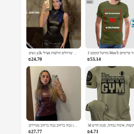
ה T חולצה
נשים y2k וינטג 'פו פשוט טנק בסיסי עליון מותניים גבוה רזה התכווצות חתוך שרוולים חולצות אצילי
₪24.70
₪53.14
גנון חדש
הקיץ טנק סקסי נשים צמרות חדש ללא שרוולים גוף שרירן גבוה ברחוב גבוה ברחוב מגורדיםzippers אופנה camisole נקבה
₪27.77
₪4.71