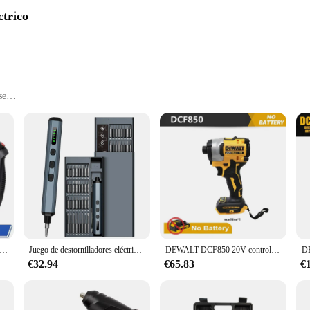
ctrico
se
rs
or
r versatility
power tool; it's a versatile companion for all your DIY and repair needs. With i
ue. The robust motor ensures a strong torque, making it suitable for a range of 
to tackle various screw sizes and types with ease.
amientas eléctricas de 3,6 v, reparación de mantenimiento del hogar, batería de litio recargable, taladro eléctrico doméstico, destornillador inalámbrico
Juego de destornilladores eléctricos 68 en 1, 5 configuraciones de torsión, herramienta eléctrica de precisión, puntas de destornillador magnético para gafas de iPhone, reloj y PC
DEWALT DCF850 20V controlador de impacto 205NM Motor sin escobillas destornillador recargable inalámbrico taladro de impacto eléctrico herramientas eléctricas
ric screwdriver set is designed to withstand the rigors of regular use. Its robus
r operates smoothly, providing consistent performance without the need for freq
€32.94
€65.83
€
pensable addition to your toolkit.
erformance; it's also about convenience. The lightweight design and compact siz