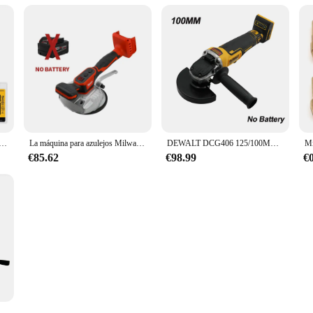
H2 Phillips Power Bit juego de fundas de controlador de impacto juego de brocas magnéticas pivotante accesorios de herramientas
La máquina para azulejos Milwaukee controla inalámbrica la instalación de azulejos con succión ajustable, herramienta eléctrica para suelo de azulejos de pared de alta carga
DEWALT DCG406 125/100MM amoladora angular inalámbrica sin escobillas 20V herramientas eléctricas 9000RPM Maglev amoladora angular de carga de corte de Metal
€85.62
€98.99
€
 taladro de percusión inalámbrico, Motor sin escobillas de velocidad Variable eléctrica de 18V, herramientas eléctricas de impacto, taladro eléctrico