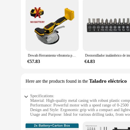
Dewalt-Herramienta vibratoria para azulejos de 20V, máquina vibratoria antideslizante, vibrador con una ventosa, nivelación de azulejos de mano, 8 velocidades
€57.83
€4.83
Taladro eléctrico
Here are the products found in the
Specifications:
Material: High-quality metal casing with robust plastic com
Performance: Powerful motor with a speed range of 0-250
Design and Style: Ergonomic grip with a compact and lightw
Usage and Purpose: Ideal for various drilling tasks, from wo
Typical Adaptive Scenario: Suitable for both professional a
Accessories: Comes with a versatile set of drill bits for diver