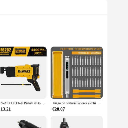
ts ergonomic design and a comfortable grip, this electric
tasks, from assembling furniture to fixing electronic
DEWALT DCF620 Pistola de tornillo inalámbrica para paneles de yeso, herramientas eléctricas de litio de 18V, accesorio de pistola de tornillo para paneles de yeso bloqueados DCF6202
Juego de destornilladores eléctricos de precisión, brocas magnéticas 42 en 1, 3,7 V, 5/32 pulgadas, Mini Kit de herramientas de reparación hexagonales para iPhone, cámara, PC y reloj
t construction ensures longevity, making it a reliable choice
uent repairs or replacements. Whether you're a seasoned
113.21
€28.07
e make it easy to handle and store, making it an ideal tool