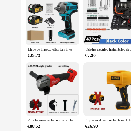
Features:
**Unmatched Durability and Performance**
The herramienaa Taladro eléctrico is a testament to robust e
making it a reliable tool for both professional and DIY enthu
tasks with precision and ease. Whether you're drilling through
**Ergonomic Design and User-Friendly Features**
The herramienaa Taladro eléctrico boasts an ergonomic grip 
strain on your arms and wrists. The design of this electric dri
straightforward operation that allows you to focus on your p
Llave de impacto eléctrica sin escobillas de torsión 1000N.M, llave inalámbrica de 1/2 pulgadas, destornillador, herramientas eléctricas para batería Makita de 18V
Taladro eléctrico inalámbrico de 4,2 V, jue
**Versatile and Accessorized for Every Task**
€25.73
€7.80
The herramienaa Taladro eléctrico comes with a versatile set 
bits are tailored to provide optimal performance. The drill is
wide range of drilling tasks. With its adaptive scenario and ac
Amoladora angular sin escobillas Milwaukee, 100 /125MM, 3 engranajes, pulido eléctrico inalámbrico, máquina cortadora de velocidad Variable, herramientas eléctricas de 18V
Soplador de a
€88.52
€26.90