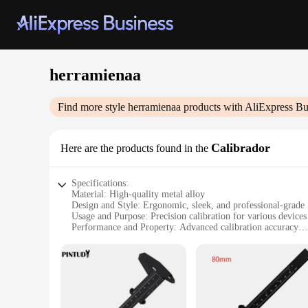
herramienaa
Find more style
herramienaa
products with AliExpress Bu
Calibrador
Here are the products found in the
Specifications:
Material: High-quality metal alloy
Design and Style: Ergonomic, sleek, and professional-grade
Usage and Purpose: Precision calibration for various devices
Performance and Property: Advanced calibration accuracy
Parts and Accessories: Comes with a complete set of tools
Applicable People: Professionals in the electronics and techn
Features:
**Precision and Durability**
The herramienaa Calibrador is a top-tier tool designed for pr
use in various environments. Its ergonomic design ensures co