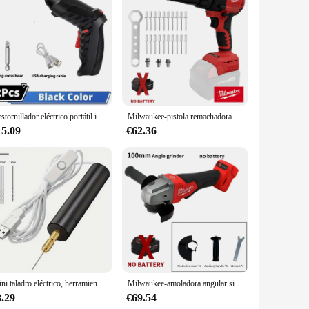
t plastic components ensure durability and longevity,
user with the flexibility to tackle a variety of drilling
 toughest jobs.
 build make it easy to handle and maneuver, reducing the
y toolbox. The drill is designed to be user-friendly, with a
Destornillador eléctrico portátil inalámbrico 47 en 1, destornillador recargable giratorio de 90 grados con LED para herramientas de bricolaje de oficina en casa
Milwaukee-pistola remachadora eléctrica inalámbrica, herramienta de remachado sin escobillas con luz LED para batería Milwaukee de 18V, 4,8 MM, nueva
15.09
€62.36
e drilling into wood, metal, or other materials, the included
 individuals looking for a reliable set that can handle a
nsive solution for their drilling needs.
Mini taladro eléctrico, herramienta de tallado de carpintería, ajuste de velocidad de 3 velocidades, 5000RPM-18000RPM, destornillador de manitas de velocidad ajustable
Milwaukee-amoladora angular sin escobillas de frenado, 100mm/125mm, 3 engranajes, M14, pulido eléctrico inalámbrico, herramientas eléctricas de corte de velocidad Variable
8.29
€69.54