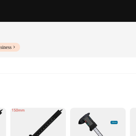
siness
ology sectors
ofessionals who demand precision in their work. Crafted from a robust metal alloy
mfort and ease of handling, making it an indispensable asset for technicians an