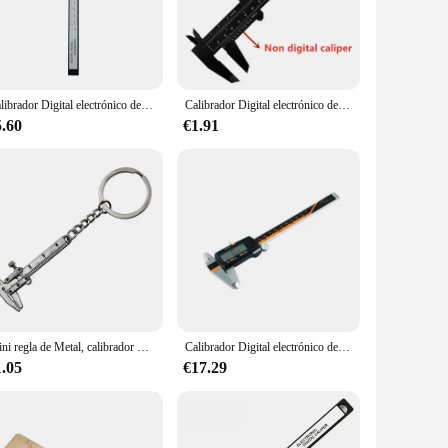
ols to perform a wide range of calibrations, making it a
p to the task. Its compact size and lightweight design make it
Calibrador Digital electrónico de fibra de carbono, calibrador Vernier, micrómetro, herramienta de medición, regla Digital, 150mm, 100mm
Calibrador Digital electrónico de 150mm y 100mm, calibrador Vernier con esfera de fibra de carbono, micrómetro, herramienta de medición, regla Digital
5.60
€1.91
vendor, we offer competitive pricing and reliable supply to
uppliers, ensuring that you receive the best quality
ave a tool that is as dedicated to your success as you are.
Mini regla de Metal, calibrador Vernier portátil de 0-40mm, llavero, herramientas de medición, llavero Turbo para coche, calibrador de regla
Calibrador Digital electrónico de 150mm, calibrador Vernier de acero inoxidable endurecido, micrómetro, herramienta de medición de Metal, regla Digital
1.05
€17.29