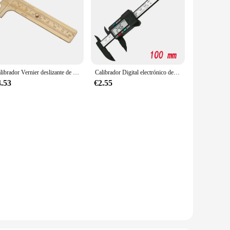
Calibrador Vernier deslizante de latón, herramienta de medición de regla, doble escala, mm/pulgada
Calibrador Digital electrónico de 150mm y 100mm, calibrador Vernier con esfera de fibra de carbono, micrómetro, herramienta de medición, regla Digital
4.53
€2.55