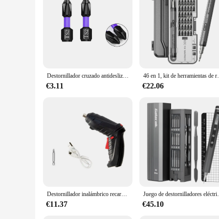
for both on-site work and home use. The electric screwdriver 
tool to their customers. With this set, you'll find that tackl
Destornillador cruzado antideslizante PH2, cabezal de lote magnético, herramientas de broca de impacto de acero de aleación de alta dureza, 25/50/65/70/90/150mm, 2 uds.
46 en 1, kit de herramientas de reparación de destorn
€3.11
€22.06
Destornillador inalámbrico recargable, taladro eléctrico con iluminación LED, herramienta portátil para uso doméstico, 3,6 V
Juego de destornilladores eléctricos 49 en 1, herramienta 
€11.37
€45.10