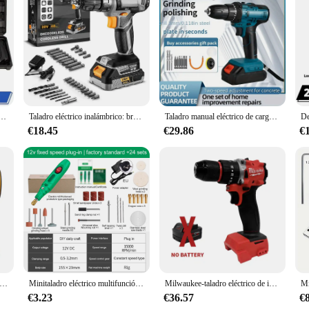
ngineering and unwavering performance. Its high-quality metal casing and robus
siasts. The powerful motor delivers a speed range of 0-2500 RPM, providing the 
 wood, metal, or other materials, this electric drill is engineered to handle the
that minimizes hand fatigue during prolonged use. Its compact and lightweight
ll is not only functional but also stylish, making it an attractive addition to an
roject without any unnecessary distractions.
go de herramientas eléctricas de reparación de mantenimiento del hogar, batería de litio de 1800mAh, Mini destornillador doméstico
Taladro eléctrico inalámbrico: broca inalámbrica, juego de taladro eléctrico de 20V, juego de taladro inalámbrico con batería
Taladro manual eléctrico de carga, herramientas de taladro de pistola para el hogar, destornillador eléctrico multifuncional con batería de litio sin escobillas
€18.45
€29.86
€
of drill bits, ensuring that you have the right tool for every job. Whether you'r
 not only a powerful tool but also a smart investment for vendors, suppliers, and
cessories, this electric drill is the perfect choice for anyone seeking a comprehe
ire inalámbrico DEWALT, ventilador Turbo sin escobillas, ventilador violento, herramienta de soplado de polvo de empuje de 800G, batería recargable de 20V
Minitaladro eléctrico multifunción de 100-240V, amoladora de pulido, pluma de grabado de madera de Jade DIY, herramientas eléctricas
Milwaukee-taladro eléctrico de impacto sin escobillas, herramientas eléctricas de 18V, 150N.m, 18V, uso en equipo de decoración
€3.23
€36.57
€