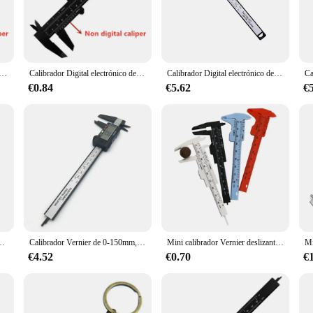
s are calibrated to the highest standards.
ensive solution for your calibration needs. The set includes all the necessary to
 electronic devices, sensors, or other precision instruments, this calibrator is u
e or in the field.
ulgadas, calibrador Vernier electrónico, micrómetro de calibre de 100mm, herramienta de medición de regla Digital de 150mm y 0,1mm
Calibrador Digital electrónico de fibra de carbono, calibrador Vernier, micrómetro, herramienta de medición, regla Digital, 150mm, 100mm
Calibrador Digital electrónico de 150mm y 100mm, calibrador Vernier con esfera de fibra de carbono, micrómetro, herramienta de medición, regla Digital
€0.84
€5.62
€
e herramienaa Calibrador is backed by a strong support system. As a wholesale 
eed them. Our commitment to customer satisfaction extends to our vendors and s
 trust in the precision and reliability of your calibrations, knowing that you h
co, mandíbula, calibrador digital de plástico largo, micromete, herramientas de medición DIY
Calibrador Vernier de 0-150mm, herramienta de medición de 6 pulgadas, plástico/acero inoxidable, LCD, regla electrónica Digital de fibra de carbono
Mini calibrador Vernier deslizante de plástico de 80mm, herramienta de medida, regla, micrómetro, herramienta de mano
€4.52
€0.70
€