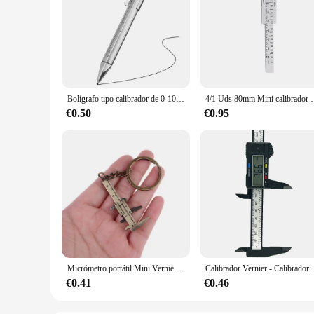
Bolígrafo tipo calibrador de 0-100mm, rango de medición preciso, papelería, herramientas portátiles, diseño de punta de bala, los mejores regalos para estudiantes
4/1 Uds 80mm Mini calibrador Digital de plástico esfera de fi
€0.50
€0.95
Micrómetro portátil Mini Vernier Caliper, herramientas de medida, llaveros, calibradores de aleación de Zinc, regla deslizante, llavero, herramientas de carpintería
Calibrador Vernier - Calibrador Vernier digi
€0.41
€0.46