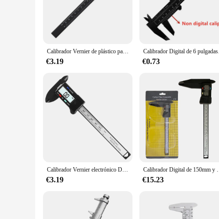
provided by this tool is unmatched, ensuring that your device
**Versatility and Convenience**
The herramienaa Calibrador is not just a tool; it's a compreh
versatile addition to your toolkit. Whether you're calibrating
easy to transport, allowing you to perform calibrations on-sit
Calibrador Vernier de plástico para estudiantes, herramienta de medición de 0 a 150mm, con pantalla Digital, 1 unidad
Calibrador Digital de 6 p
**Reliability and Support**
€3.19
€0.73
Understanding the importance of reliability in your work, th
ensure that you have access to the tools you need when you n
products and service. With the herramienaa Calibrador, you can
Calibrador Vernier electrónico Digital LCD, herramienta de medición de micrómetro, 100mm, 150mm, 6 pulgadas, novedad
Calibrador Digital de 150mm y 0,1mm, calibrador Vernier electróni
€3.19
€15.23