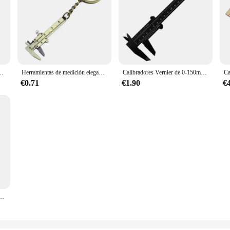
bra de carbono calibrador Vernier pacômetro micrómetro Digital herramientas de medición
Herramientas de medición elegantes, diseño de llavero, medidas precisas, diseño innovador, llavero con pinza práctica
Calibradores Vernier de 0-150mm, regla de plástico de doble regla para medición de joyas, herramientas de medición para estudiantes escolares, herramienta de mano
€0.71
€1.90
€
tal LCD de 150 mm - Herramienta de medición de precisión para estudiantes y profesionales