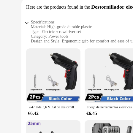
Destornillador elé
Here are the products found in the
Specifications:
Material: High-grade durable plastic
Type: Electric screwdriver set
Category: Power tools
Design and Style: Ergonomic grip for comfort and ease of u
Usage and Purpose: Ideal for various DIY projects and repai
Performance and Property: Strong torque with efficient mot
Parts and Accessories: Comes with a variety of attachments fo
Features:
|Vendors|
**Enhanced Efficiency and Versatility**
The herramienaa Destornillador eléctrico is not just another 
screwdriver set is engineered for prolonged use without fatig
devices. The set includes multiple attachments, allowing you 
**Reliable and Durable Performance**
2/47 Uds 3,6 V Kit de destornillador batería de litio recargable destornillador eléctrico inalámbrico Kit de taladro herramientas eléctricas plegables para el hogar
Juego de herr
Crafted from high-grade durable plastic, the herramienaa elect
for both professional and amateur users. The efficient moto
€6.42
€6.45
handyman or a casual DIY enthusiast, this tool set is an indis
**Optimized for Convenience and Efficiency**
The herramienaa Destornillador eléctrico is not only about p