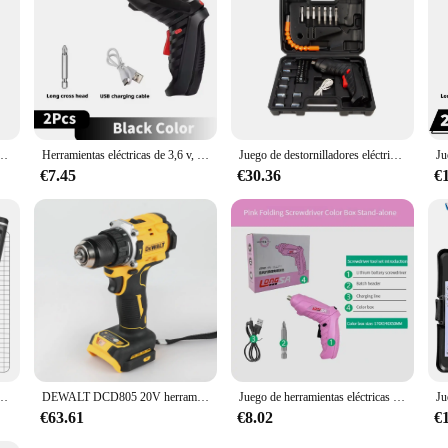
set is available for wholesale and vendor purchases, making it an excellent choi
ing various tasks becomes quicker and more efficient, ensuring that your project
illador eléctrico de precisión magnética multifunción recargable por USB para PC, teléfono, reloj, portátil
Herramientas eléctricas de 3,6 v, reparación de mantenimiento del hogar, batería de litio de 500mAh, Mini taladro eléctrico doméstico, destornillador inalámbrico giratorio
Juego de destornilladores eléctricos recargables con destornillador eléctrico con luz LED herramienta eléctrica recargable
€7.45
€30.36
€
eléctrica inalámbrica de precisión con 42 puntas magnéticas, 5 configuraciones de torsión para reloj con cámara iPhone
DEWALT DCD805 20V herramientas eléctricas taladro de impacto sin escobillas destornillador eléctrico inalámbrico taladro manual multifunción
Juego de herramientas eléctricas de reparación de carga rápida con batería de punta de acero de aleación para mujer y niña, regalo, destornillador eléctrico artesanal rosa completo
€63.61
€8.02
€