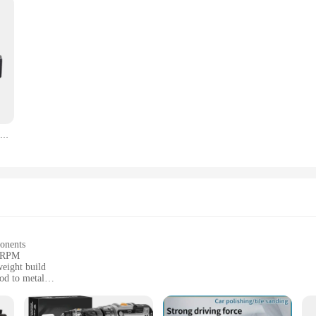
Destornillador inalámbrico de impacto potente, taladro recargable de 3,6 mAh, batería giratoria, herramientas eléctricas, 1300 V
ponents
0 RPM
eight build
od to metal
nd DIY use
se applications