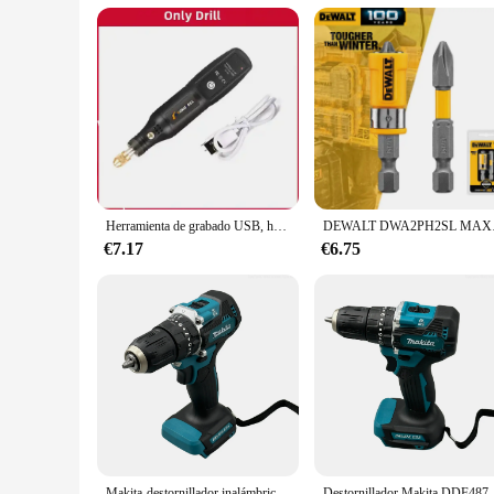
Herramienta de grabado USB, herramienta Dremel, taladro inalámbrico, herramienta rotativa, Mini taladro eléctrico inalámbrico, máquina pulidora recargable
DEWALT DWA2PH2SL MAXFIT P
€7.17
€6.75
Makita-destornillador inalámbrico DDF487, taladro eléctrico de percusión de 18V, Motor sin escobillas de velocidad Variable, herramientas eléctricas de impacto
Destornillador Makita DDF487,