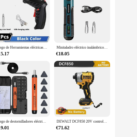
ce for businesses looking to offer a reliable and versatile
s are completed with precision and ease.
Juego de Herramientas eléctricas para mantenimiento del hogar, destornillador inalámbrico con batería de litio de 3,6 mAh, 1800 v
Minitaladro eléctrico inalámbrico recargable, juego de herramientas eléctricas de 3,6 V para reparación de mantenimiento del hogar con batería de litio de 1300mAh
15.17
€18.05
Juego de destornilladores eléctricos, Kit de herramientas eléctricas de precisión, Mini brocas pequeñas inalámbricas recargables para reparación de ordenadores móviles CRV
DEWALT DCF850 20V controlador de impacto 205NM Motor sin escobillas destornillador recargable inalámbrico taladro de impacto eléctrico herramientas eléctricas
19.01
€71.62