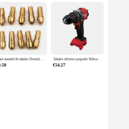
Mini mandril de taladro Dremel, adaptador de 10 piezas, 0,5mm-3,2mm, Micro pinza de latón para herramienta rotativa eléctrica
Taladro eléctrico pequeño Milwaukee, taladro de impacto inalámbrico sin escobillas de 150N.m para equipo de decoración, utiliza herramienta eléctrica con batería Milwaukee de 18V
0.50
€54.27