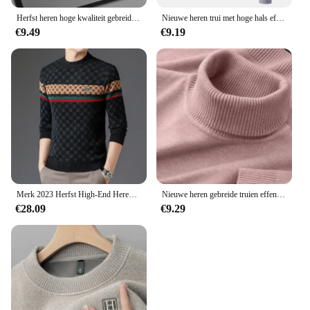
Herfst heren hoge kwaliteit gebreide coltrui slim fit lange mouw anti-pilling trui effen kleur trend heren streetwear
Nieuwe heren trui met hoge hals effen kleur trui gebreid warm casual coltrui zweetkleding wollen heren winter outdoor tops
€9.49
€9.19
Merk 2023 Herfst High-End Heren Fluwelen Gebreide Trui Tops Designer Klassieke Casual Wollen Trui Mode Zachte Warme Winterkleding
Nieuwe heren gebreide truien effen kleur coltrui ademende truien warm outdoor basic streetwear herfst zakelijke tops
€28.09
€9.29