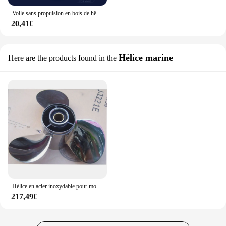
Voile sans propulsion en bois de hêtre pour moteur à essence, avion, toutes sortes de tailles, 23, 24, 25, 26, 27, 28 pouces
20,41€
Hélice marine
Here are the products found in the
Hélice en acier inoxydable pour moteur de bateau, Honda Hidea Yamaha Sail Powertec CHRISTABISI, 25-30Hp, 9 7/8 * 12-F, 12 pouces
217,49€