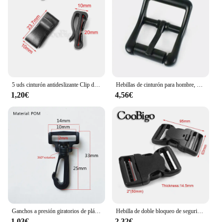
5 uds cinturón antideslizante Clip deslizante hebilla de plástico negro ajustable para mochila al aire libre correa 20/25/32/38/50mm correas
Hebillas de cinturón para hombre, ajustador de correa para bolso, broche, ganchos para zapatos, artesanía de cuero, accesorios de Hardware para ropa, 2/5 piezas, 20/25/32mm
1,20€
4,56€
Ganchos a presión giratorios de plástico, hebilla de liberación lateral de Hardware, correas de mochila Paracord, piezas de bolsa, accesorios de bricolaje, 10, 15, 20, 25, 30, 38, 50mm, 2 piezas
Hebilla de doble bloqueo de seguridad ajustable para cinturones tácticos, correas para mochila, accesorios para Collar de perro, plástico negro
1,03€
2,32€