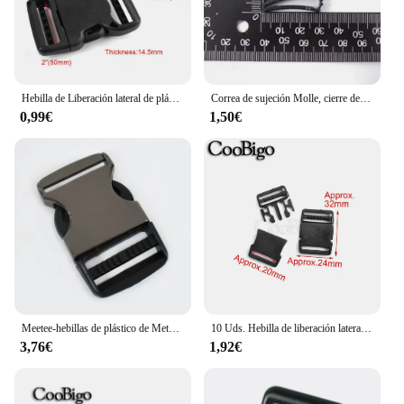
Hebilla de Liberación lateral de plástico, hebilla de bloqueo doble para correa de mochila, arnés de seguridad, pieza de cinturón de 25mm, 32mm y 50mm, 10 Uds.
Correa de sujeción Molle, cierre de Clip, hebilla de correa, cinturón de cintura, bolsa de enlace, ajuste de deslizamiento rápido, mochila, 25mm, 38mm, 50mm
0,99€
1,50€
Meetee-hebillas de plástico de Metal de liberación rápida para bolso, correa, Collar de perro, abrigo, hebilla de cinturón, accesorio de ropa, 2/5P, 19/25/32/38mm
10 Uds. Hebilla de liberación lateral rápida de plástico, correas para Collar de perro, correa para mochila, cinturón de equipaje, accesorios DIY, negro, 20mm, 25mm, 30mm y 38mm
3,76€
1,92€