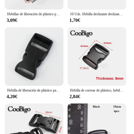
Hebillas de liberación de plástico para correas, ganchos de ajuste de correa de bolso, accesorios para manualidades de cuero, 2/4 piezas, 20/25/37/50mm
10 Uds. Hebilla deslizante deslizante Clip ajustable para mochila al aire libre bolsa cinturón correas plástico negro 20 25 32 38 50mm
3,09€
1,70€
Hebilla de liberación de plástico para mochila, cierre de correa para Collar de mascotas, accesorios de bricolaje, 10/20 piezas, 10/15/20/25/32/38mm
Hebilla de correas de plástico, hebillas de liberación, Clip de correa, cinturón táctico para hombre, pulsera de Paracord, accesorios para bolso, 20mm, 25mm, 32mm, 38mm y 50mm
4,20€
2,84€