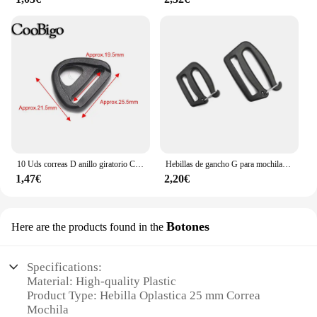
10 Uds correas D anillo giratorio Clip bucle hebilla ajustador negro correas para mochila cinturón bolsa cierre DIY accesorios para manualidades plástico 20-50mm
Hebillas de gancho G para mochila, Clips de liberación rápida de 25/38mm, 1/5/10 piezas, para equipaje, mochila de senderismo, al aire libre
1,47€
2,20€
Botones
Here are the products found in the
Specifications:
Material: High-quality Plastic
Product Type: Hebilla Oplastica 25 mm Correa
Mochila