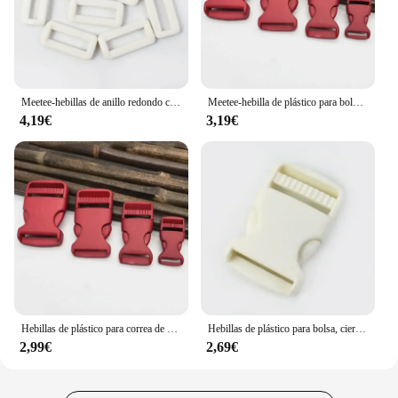
companion.
Meetee-hebillas de anillo redondo cuadradas de plástico, gancho conector de correa de bolsa, correas de ajuste, hebilla de cinturón, accesorio de costura, 15/20/25/30mm, 20/50 piezas
Meetee-hebilla de plástico para bolso, cierres de liberación rápida, correa de mochila, cierre ajustable, gancho para Collar de perro, accesorios DIY, 5/10 piezas, 15/20/25/30mm
4,19€
3,19€
Hebillas de plástico para correa de bolso, hebilla de Liberación lateral de 5/20 piezas, 15/20/25/30mm, cierre rápido, Collar de perro, gancho para cinturón, reemplazo DIY
Hebillas de plástico para bolsa, cierre de liberación rápida, correa, cierre, cinturón, Collar de perro, gancho, manualidades, 5/10 Uds., 15/20/25/30mm
2,99€
2,69€