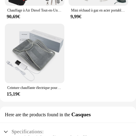
Chauffage à Air Diesel Tout-en-Un de 5000W, 12V/24V, avec Joli LCD Amélioré, Chauffage Rapide pour Garage, Montres
Mini réchaud à gaz en acier portable résistant à l'usure, équipement de couverture chauffante pour camping en plein air
90,69€
9,99€
Ceinture chauffante électrique pour la taille, coussin thermique chaud, contrôle de la température à la maison et au bureau, chauffe-dos pour les mains
15,19€
Casques
Here are the products found in the
Specifications: