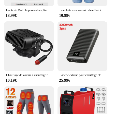
Gants de Moto Imperméables, Rechargeables et Chauffants Thermiques, Équipement Chaud pour Motoneige, Ski, Écran Tactile pour l'Hiver
Bouillotte avec coussin chauffant instantané, sac en peluche, chauffe-mains, chauffe-ventre, maison, hiver, mignon, 500ml
18,99€
10,89€
Chauffage de voiture à chauffage rapide, dél'offre buage de pare-brise, anti-buée, faible bruit, gel, neige, machine de dél'offre buage, accessoires automobiles, 12V, 24V
Batterie externe pour chauffage électrique, chargeur portable, équipement de chauffage, 40000mAh, DC 7.4V, veste chauffante, écharpe, gants
10,19€
25,99€