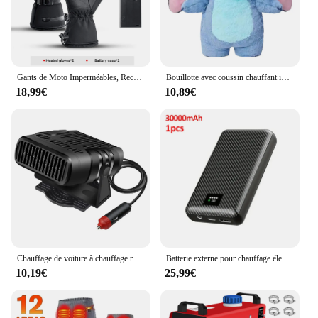
Gants de Moto Imperméables, Rechargeables et Chauffants Thermiques, Équipement Chaud pour Motoneige, Ski, Écran Tactile pour l'Hiver
Bouillotte avec coussin chauffant instantané, sac en peluche, chauffe-mains, chauffe-ventre, maison, hiver, mignon, 500ml
18,99€
10,89€
Chauffage de voiture à chauffage rapide, dél'offre buage de pare-brise, anti-buée, faible bruit, gel, neige, machine de dél'offre buage, accessoires automobiles, 12V, 24V
Batterie externe pour chauffage électrique, chargeur portable, équipement de chauffage, 40000mAh, DC 7.4V, veste chauffante, écharpe, gants
10,19€
25,99€