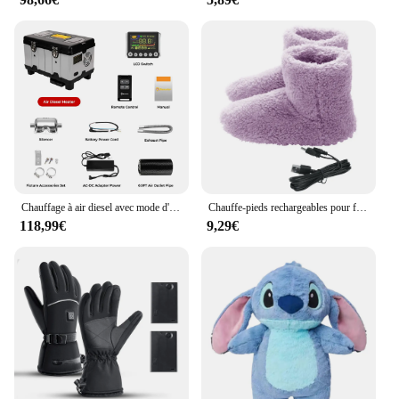
Chauffage à air diesel avec mode d'altitude, chauffage de stationnement pour voitures, tente de camping-car, LCD et Bluetooth, boîte à outils TB10, 8KW, 12V, 24V, 110 V-240V
Chauffe-pieds rechargeables pour femmes et hommes, chaussures métropolitaines USB lavables, chaussures de maison pour temps froid
118,99€
9,29€