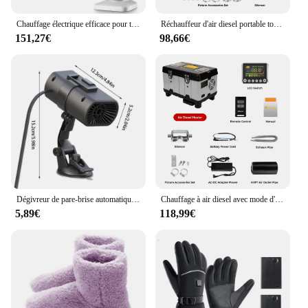
Chauffage électrique efficace pour toute la maison, mode tourisme, chauffage de grande surface, caractéristiques d'économie d'énergie, 220V
Réchauffeur d'air diesel portable tout-en-un avec moniteur LCD, 8KW, 12V, 24V, stationnement de voiture, camping-car, tente, camions
151,27€
98,66€
Dégivreur de pare-brise automatique portable, sèche-linge, dél'offre bueur de pare-brise automatique, chauffage rapide, résistant à 360, 12V
Chauffage à air diesel avec mode d'altitude, chauffage de stationnement pour voitures, tente de camping-car, LCD et Bluetooth, boîte à outils TB10, 8KW, 12V, 24V, 110 V-240V
5,89€
118,99€