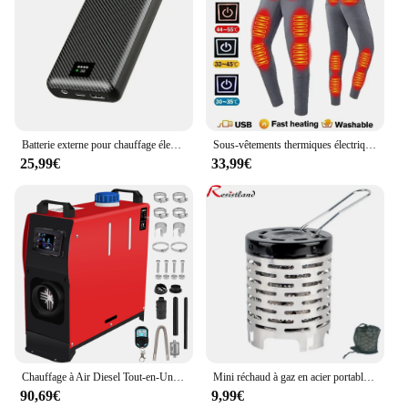
Batterie externe pour chauffage électrique, chargeur portable, équipement de chauffage, 40000mAh, DC 7.4V, veste chauffante, écharpe, gants
Sous-vêtements thermiques électriques pour hommes et femmes, équipement de veste métropolitaine, accessoires de sport d'hiver, 28 zones
25,99€
33,99€
Chauffage à Air Diesel Tout-en-Un de 5000W, 12V/24V, avec Joli LCD Amélioré, Chauffage Rapide pour Garage, Montres
Mini réchaud à gaz en acier portable résistant à l'usure, équipement de couverture chauffante pour camping en plein air
90,69€
9,99€