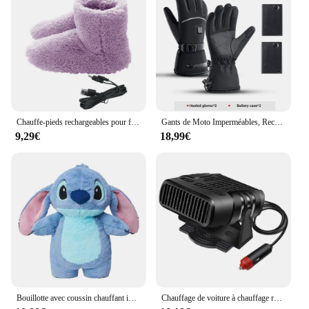
Chauffe-pieds rechargeables pour femmes et hommes, chaussures métropolitaines USB lavables, chaussures de maison pour temps froid
Gants de Moto Imperméables, Rechargeables et Chauffants Thermiques, Équipement Chaud pour Motoneige, Ski, Écran Tactile pour l'Hiver
9,29€
18,99€
Bouillotte avec coussin chauffant instantané, sac en peluche, chauffe-mains, chauffe-ventre, maison, hiver, mignon, 500ml
Chauffage de voiture à chauffage rapide, dél'offre buage de pare-brise, anti-buée, faible bruit, gel, neige, machine de dél'offre buage, accessoires automobiles, 12V, 24V