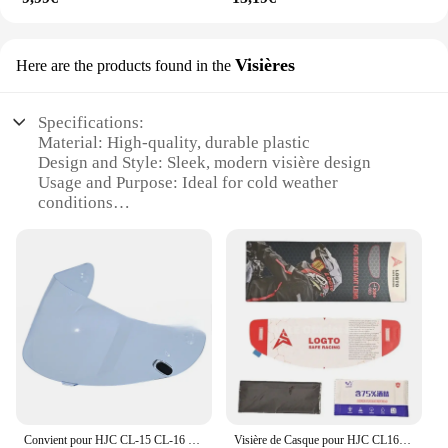
Visières
Here are the products found in the
Specifications:
Material: High-quality, durable plastic
Design and Style: Sleek, modern visière design
Usage and Purpose: Ideal for cold weather
conditions
Performance and Property: Heating element
provides warmth and comfort
Shape or Size: Ergonomically designed to fit a
variety of head sizes
Applicable People: Suitable for both men and
women
Features:
|Wholesale|Vendors|
**Enhanced Comfort and Style**
Convient pour HJC CL-15 CL-16 CL-17 TR-1 CS-R1 CS-R3 CS-15, moto casque lentille visière pare-brise protecteur remplacement
Visière de Casque pour HJC CL16 CL17 CLST CLSP CSR1 CSInter CS15 TR1 FG15 HS11 FS15, Puzzles de Protection ShiPublishUV, Accessoires
Embrace the cold with the heated hamlet Visières, a