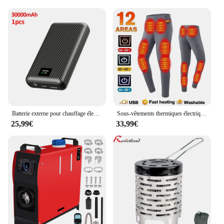
Batterie externe pour chauffage électrique, chargeur portable, équipement de chauffage, 40000mAh, DC 7.4V, veste chauffante, écharpe, gants
Sous-vêtements thermiques électriques pour hommes et femmes, équipement de veste métropolitaine, accessoires de sport d'hiver, 28 zones
25,99€
33,99€