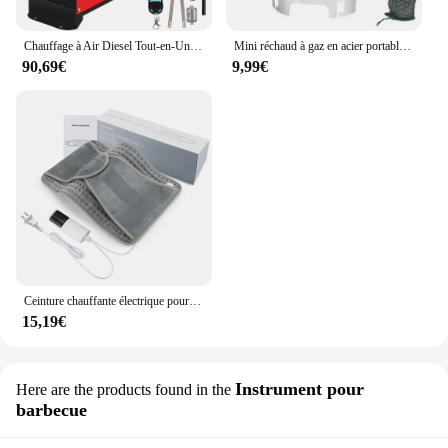
Chauffage à Air Diesel Tout-en-Un de 5000W, 12V/24V, avec Joli LCD Amélioré, Chauffage Rapide pour Garage, Montres
Mini réchaud à gaz en acier portable résistant à l'usure, équipement de couverture chauffante pour camping en plein air
90,69€
9,99€
Ceinture chauffante électrique pour la taille, coussin thermique chaud, contrôle de la température à la maison et au bureau, chauffe-dos pour les mains
15,19€
Instrument pour
Here are the products found in the
barbecue