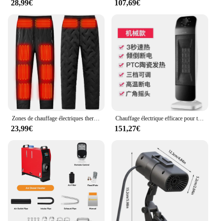
28,99€
107,69€
construction ensures that it can withstand the rigors
of daily use, while the advanced heating technology
provides consistent warmth even in the harshest of
environments. The adjustable temperature settings
allow for precise control, ensuring that you can
maintain the perfect level of warmth without
overheating. This casque is not just a product; it's a
reliable partner for those who demand both comfort
and durability in their personal protective
equipment.
Zones de chauffage électriques thermiques unisexes, FJ10 métropolitain, modes de température FJ3, vêtements chauffants électriques pour l'hiver
Chauffage électrique efficace pour toute la maison, mode tourisme, chauffage de grande surface, caractéristiques d'économie d'énergie, 220V
23,99€
151,27€