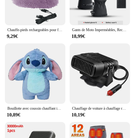
Chauffe-pieds rechargeables pour femmes et hommes, chaussures métropolitaines USB lavables, chaussures de maison pour temps froid
Gants de Moto Imperméables, Rechargeables et Chauffants Thermiques, Équipement Chaud pour Motoneige, Ski, Écran Tactile pour l'Hiver
9,29€
18,99€
Bouillotte avec coussin chauffant instantané, sac en peluche, chauffe-mains, chauffe-ventre, maison, hiver, mignon, 500ml
Chauffage de voiture à chauffage rapide, dél'offre buage de pare-brise, anti-buée, faible bruit, gel, neige, machine de dél'offre buage, accessoires automobiles, 12V, 24V
10,89€
10,19€