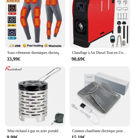
Sous-vêtements thermiques électriques pour hommes et femmes, équipement de veste métropolitaine, accessoires de sport d'hiver, 28 zones
Chauffage à Air Diesel Tout-en-Un de 5000W, 12V/24V, avec Joli LCD Amélioré, Chauffage Rapide pour Garage, Montres
33,99€
90,69€
Mini réchaud à gaz en acier portable résistant à l'usure, équipement de couverture chauffante pour camping en plein air
Ceinture chauffante électrique pour la taille, coussin thermique chaud, contrôle de la température à la maison et au bureau, chauffe-dos pour les mains
9,99€
15,19€