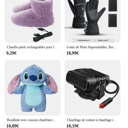
Chauffe-pieds rechargeables pour femmes et hommes, chaussures métropolitaines USB lavables, chaussures de maison pour temps froid
Gants de Moto Imperméables, Rechargeables et Chauffants Thermiques, Équipement Chaud pour Motoneige, Ski, Écran Tactile pour l'Hiver
9,29€
18,99€
Bouillotte avec coussin chauffant instantané, sac en peluche, chauffe-mains, chauffe-ventre, maison, hiver, mignon, 500ml
Chauffage de voiture à chauffage rapide, dél'offre buage de pare-brise, anti-buée, faible bruit, gel, neige, machine de dél'offre buage, accessoires automobiles, 12V, 24V
10,89€
10,19€