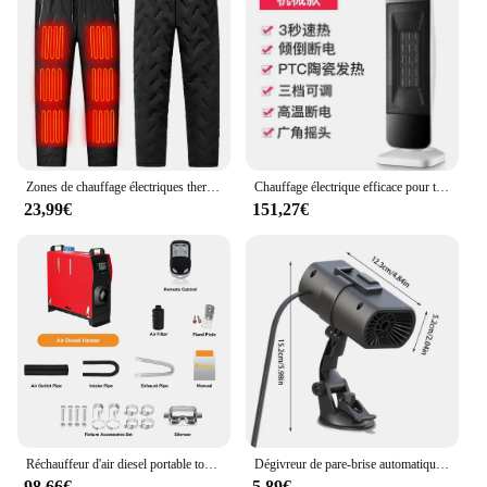
comfort, no matter the weather.
Zones de chauffage électriques thermiques unisexes, FJ10 métropolitain, modes de température FJ3, vêtements chauffants électriques pour l'hiver
Chauffage électrique efficace pour toute la maison, mode tourisme, chauffage de grande surface, caractéristiques d'économie d'énergie, 220V
23,99€
151,27€
Réchauffeur d'air diesel portable tout-en-un avec moniteur LCD, 8KW, 12V, 24V, stationnement de voiture, camping-car, tente, camions
Dégivreur de pare-brise automatique portable, sèche-linge, dél'offre bueur de pare-brise automatique, chauffage rapide, résistant à 360, 12V
98,66€
5,89€