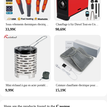
Sous-vêtements thermiques électriques pour hommes et femmes, équipement de veste métropolitaine, accessoires de sport d'hiver, 28 zones
Chauffage à Air Diesel Tout-en-Un de 5000W, 12V/24V, avec Joli LCD Amélioré, Chauffage Rapide pour Garage, Montres
33,99€
90,69€
Mini réchaud à gaz en acier portable résistant à l'usure, équipement de couverture chauffante pour camping en plein air
Ceinture chauffante électrique pour la taille, coussin thermique chaud, contrôle de la température à la maison et au bureau, chauffe-dos pour les mains
9,99€
15,19€
Casque
Here are the products found in the