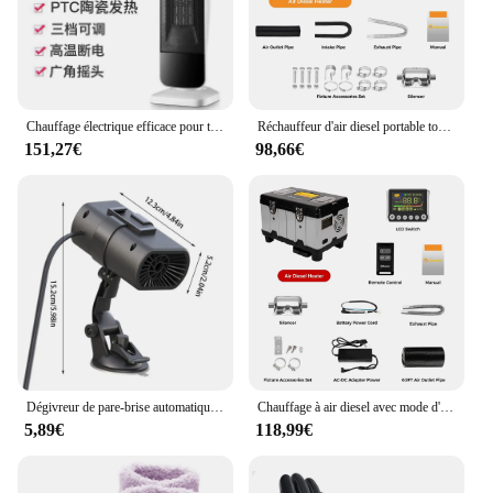
Chauffage électrique efficace pour toute la maison, mode tourisme, chauffage de grande surface, caractéristiques d'économie d'énergie, 220V
Réchauffeur d'air diesel portable tout-en-un avec moniteur LCD, 8KW, 12V, 24V, stationnement de voiture, camping-car, tente, camions
151,27€
98,66€
Dégivreur de pare-brise automatique portable, sèche-linge, dél'offre bueur de pare-brise automatique, chauffage rapide, résistant à 360, 12V
Chauffage à air diesel avec mode d'altitude, chauffage de stationnement pour voitures, tente de camping-car, LCD et Bluetooth, boîte à outils TB10, 8KW, 12V, 24V, 110 V-240V
5,89€
118,99€